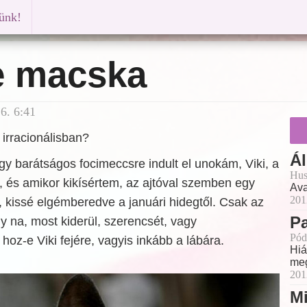
künk!
e macska
6. 6:41
irracionálisban?
Ál
gy barátságos focimeccsre indult el unokám, Viki, a
Hus
, és amikor kikísértem, az ajtóval szemben egy
Ava
201
t, kissé elgémberedve a januári hidegtől. Csak az
Pa
y na, most kiderül, szerencsét, vagy
Pód
hoz-e Viki fejére, vagyis inkább a lábára.
Hiá
meg
201
M