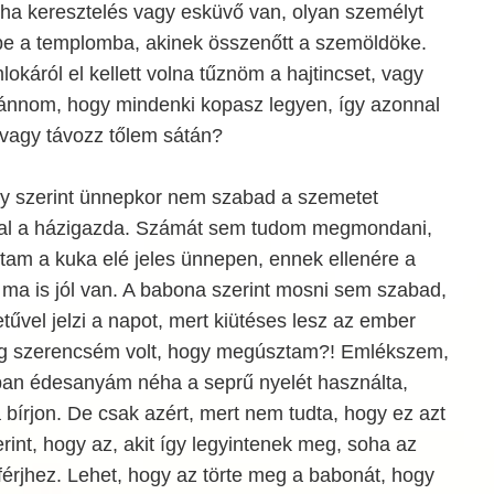
 ha keresztelés vagy esküvő van, olyan személyt
e a templomba, akinek összenőtt a szemöldöke.
okáról el kellett volna tűznöm a hajtincset, vagy
ívánnom, hogy mindenki kopasz legyen, így azonnal
– vagy távozz tőlem sátán?
y szerint ünnepkor nem szabad a szemetet
hal a házigazda. Számát sem tudom megmondani,
tam a kuka elé jeles ünnepen, ennek ellenére a
 ma is jól van. A babona szerint mosni sem szabad,
etűvel jelzi a napot, mert kiütéses lesz az ember
dig szerencsém volt, hogy megúsztam?! Emlékszem,
an édesanyám néha a seprű nyelét használta,
 bírjon. De csak azért, mert nem tudta, hogy ez azt
erint, hogy az, akit így legyintenek meg, soha az
érjhez. Lehet, hogy az törte meg a babonát, hogy