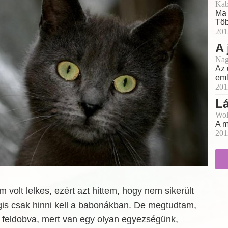
Kab
Ma 
Töb
201
A 
Nag
Az 
eml
201
Lá
Wol
A m
201
 volt lelkes, ezért azt hittem, hogy nem sikerült
is csak hinni kell a babonákban. De megtudtam,
t feldobva, mert van egy olyan egyezségünk,