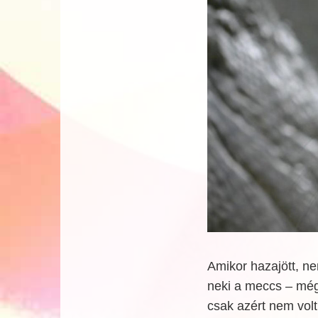
Amikor hazajött, nem
neki a meccs – még
csak azért nem vol