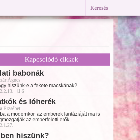
Keresés
Kapcsolódó cikkek
lati babonák
zár Ágnes
gy hiszünk-e a fekete macskának?
2.2.13.
6
tkók és lóherék
a Erzsébet
ba a modernkor, az emberek fantáziáját ma is
mozgatják az emberfeletti erők.
2.1.27.
iben hiszünk?