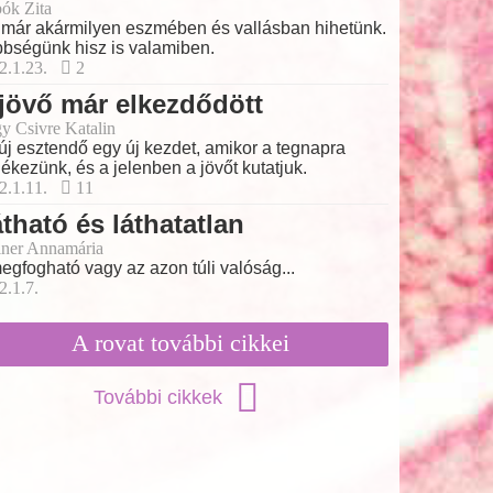
ók Zita
már akármilyen eszmében és vallásban hihetünk.
bségünk hisz is valamiben.
2.1.23.
2
jövő már elkezdődött
y Csivre Katalin
új esztendő egy új kezdet, amikor a tegnapra
ékezünk, és a jelenben a jövőt kutatjuk.
2.1.11.
11
tható és láthatatlan
ner Annamária
egfogható vagy az azon túli valóság...
2.1.7.
A rovat további cikkei
További cikkek