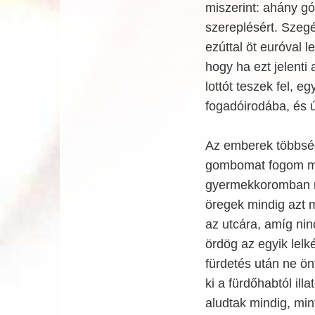
miszerint: ahány gó
szereplésért. Szeg
ezúttal öt euróval
hogy ha ezt jelenti
lottót teszek fel,
fogadóirodába, és ú
Az emberek többség
gombomat fogom me
gyermekkoromban r
öregek mindig azt m
az utcára, amíg nin
ördög az egyik lel
fürdetés után ne ön
ki a fürdőhabtól il
aludtak mindig, mi