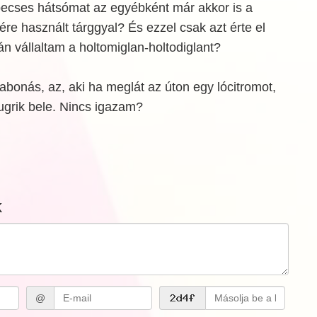
k becses hátsómat az egyébként már akkor is a
re használt tárggyal? És ezzel csak azt érte el
 vállaltam a holtomiglan-holtodiglant?
babonás, az, aki ha meglát az úton egy lócitromot,
ugrik bele. Nincs igazam?
k
@