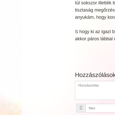
túl sokszor illetté
tisztaság megőrzésé
anyukám, hogy korán
S hogy ki az igazi 
akkor páros lábbal 
Hozzászóláso