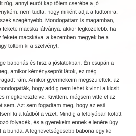
lt rúg, annyi eurót kap tőlem cserébe a jó
énykém, nem tudta, hogy miként adja a tudtomra,
 leszek szegényebb. Mondogattam is magamban,
 a fekete macska látványa, akkor legközelebb, ha
 egy fekete macskával a kezemben megyek be a
gy töltöm ki a szelvényt.
e babonás és hisz a jóslatokban. Én csupán a
g, amikor kéményseprőt látok, ez még
agadt rám. Amikor gyermekeim megszülettek, az
ondogatták, hogy addig nem lehet kivinni a kicsit
cs megkeresztelve. Kivittem, mégsem vitte el az
két sem. Azt sem fogadtam meg, hogy az esti
tsem ki a kádból a vizet. Mindig a lefolyóban kötött
latozó folyadék, és a gyerekeim ennek ellenére úgy
nt a bunda. A legnevetségesebb babona egyike