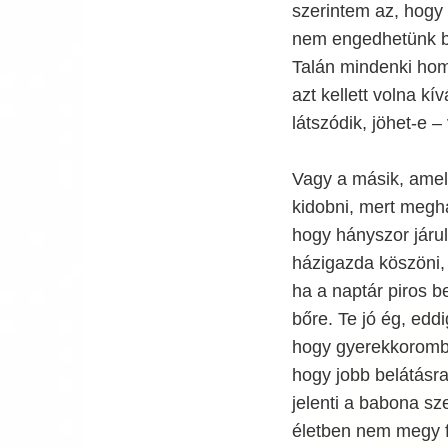
szerintem az, hogy
nem engedhetünk b
Talán mindenki homl
azt kellett volna k
látszódik, jöhet-e 
Vagy a másik, amel
kidobni, mert meg
hogy hányszor járul
házigazda köszöni,
ha a naptár piros b
bőre. Te jó ég, ed
hogy gyerekkoromb
hogy jobb belátásra
jelenti a babona sz
életben nem megy f