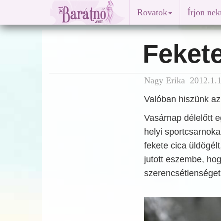
Rovatok
Írjon ne
Feket
Nagy Erika 2012.1.1
Valóban hiszünk az 
Vasárnap délelőtt e
helyi sportcsarnoka
fekete cica üldögél
jutott eszembe, hog
szerencsétlenséget 