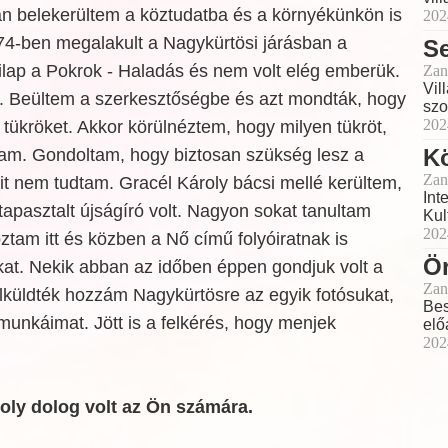
an belekerültem a köztudatba és a környékünkön is
202
974-ben megalakult a Nagykürtösi járásban a
S
tilap a Pokrok - Haladás és nem volt elég emberük.
Zan
Vil
. Beültem a szerkesztőségbe és azt mondták, hogy
szo
202
 tükröket. Akkor körülnéztem, hogy milyen tükröt,
K
tam. Gondoltam, hogy biztosan szükség lesz a
Zan
t nem tudtam. Gracél Károly bácsi mellé kerültem,
Int
tapasztalt újságíró volt. Nagyon sokat tanultam
Kul
202
oztam itt és közben a Nő című folyóiratnak is
Ör
kat. Nekik abban az időben éppen gondjuk volt a
Zan
lküldték hozzám Nagykürtösre az egyik fotósukat,
Bes
unkáimat. Jött is a felkérés, hogy menjek
elő
202
oly dolog volt az Ön számára.