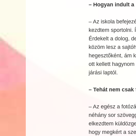
– Hogyan indult a k
– Az iskola befejez
kezdtem sportolni. 
Érdekelt a dolog, d
közöm lesz a sajtó
hegesztőként, ám k
ott kellett hagynom
járási laptól.
– Tehát nem csak f
– Az egész a fotóz
néhány sor szövegg
elkezdtem küldözget
hogy megkért a szer