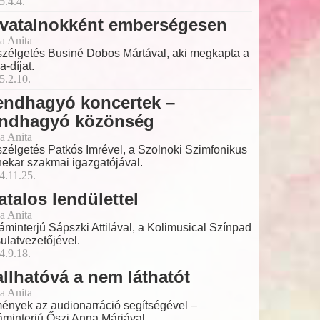
5.4.4.
ivatalnokként emberségesen
a Anita
zélgetés Businé Dobos Mártával, aki megkapta a
a-díjat.
5.2.10.
endhagyó koncertek –
endhagyó közönség
a Anita
zélgetés Patkós Imrével, a Szolnoki Szimfonikus
ekar szakmai igazgatójával.
4.11.25.
atalos lendülettel
a Anita
láminterjú Sápszki Attilával, a Kolimusical Színpad
sulatvezetőjével.
4.9.18.
llhatóvá a nem láthatót
a Anita
ények az audionarráció segítségével –
láminterjú Őszi Anna Máriával.