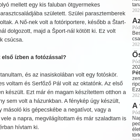
olyó mellett egy kis faluban ötgyermekes
tan
202
arasztcsaládjába született. Szülei parasztemberek
Az
oltak. A Nő-nek volt a fotóriportere, később a Štart-
Pód
ál dolgozott, majd a Šport-nál kötött ki. Ez volt
Bes
csa
ak csúcsa.
202
Ős
t első ízben a fotózással?
Pód
202
Pét
tanultam, és az inasiskolában volt egy fotóskör.
zen
s voltam és Serfőző Pál volt az oktatónk. Az első
rip
Ezz
 készült. Ezt már én magam készítettem otthon a
202
ny sem volt a házunkban. A fénykép úgy készült,
A 
y másoló kis gépecskébe a negatívot, vagy a
Pód
 vele a napra, megvilágítottam és már szaladtam is
Nag
ped
érban hívtam ki.
éle
tör