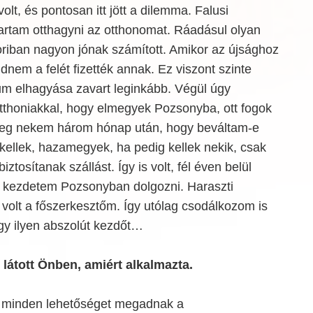
volt, és pontosan itt jött a dilemma. Falusi
rtam otthagyni az otthonomat. Ráadásul olyan
oriban nagyon jónak számított. Amikor az újsághoz
dnem a felét fizették annak. Ez viszont szinte
lum elhagyása zavart leginkább. Végül úgy
tthoniakkal, hogy elmegyek Pozsonyba, ott fogok
meg nekem három hónap után, hogy beváltam-e
ellek, hazamegyek, ha pedig kellek nekik, csak
ztosítanak szállást. Így is volt, fél éven belül
is kezdetem Pozsonyban dolgozni. Haraszti
volt a főszerkesztőm. Így utólag csodálkozom is
 egy ilyen abszolút kezdőt…
 látott Önben, amiért alkalmazta.
gy minden lehetőséget megadnak a