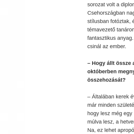
sorozat volt a dipl
Csehországban nagy
stílusban fotóztak,
témavezető tanárom 
fantasztikus anyag. 
csinál az ember.
– Hogy állt össz
októberben megnyit
összehozását?
– Általában kerek 
már minden születé
hogy lesz még egy 
múlva lesz, a hetv
Na, ez lehet apropó