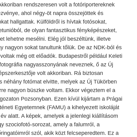
kkoriban rendszeresen volt a fotóriportereknek
zvénye, ahol négy-öt napra összejöttek és
t hallgattak. Külföldről is hívtak fotósokat,
tunióból, de olyan fantasztikus fényképészeket,
t lehetne mesélni. Elég jól beszéltünk, illetve
így nagyon sokat tanultunk tőlük. De az NDK-ból és
voltak még ott előadók. Budapestről például Keleti
 fotográfia nagyasszonyának neveznek, ő az Új
pszerkesztője volt akkoriban. Rá biztosan
 néhány fotómat elvitte, melyek az Új Tükörben
erre nagyon büszke voltam. Ekkor végeztem el a
agozaton Pozsonyban. Ezen kívül kijártam a Prágai
téneti Egyetemnek (FAMU) a kihelyezett iskoláját
 alatt. A képek, amelyek a jelenlegi kiállításom
gy szociofotó-sorozat, amely a falumról, a
őringatóimról szól, akik közt felcseperedtem. Ez a