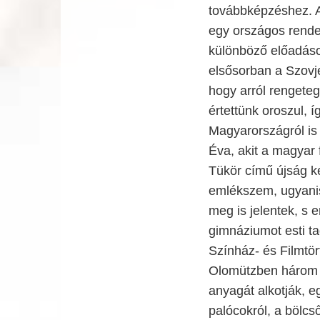
továbbképzéshez. A
egy országos rende
különböző előadásoka
elsősorban a Szovje
hogy arról rengetege
értettünk oroszul, 
Magyarországról is 
Éva, akit a magyar
Tükör című újság ké
emlékszem, ugyanis
meg is jelentek, s 
gimnáziumot esti t
Színház- és Filmtör
Olomützben három év
anyagát alkotják, e
palócokról, a bölcs