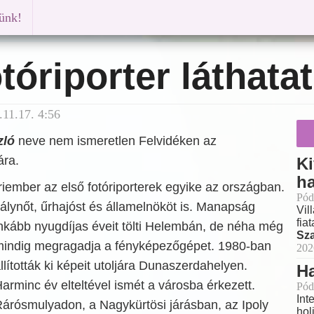
künk!
otóriporter láthata
11.17. 4:56
zló
neve nem ismeretlen Felvidéken az
ára.
Ki
h
iember az első fotóriporterek egyike az országban.
Pód
álynőt, űrhajóst és államelnököt is.
Manapság
Vil
fia
nkább nyugdíjas éveit tölti Helembán, de néha még
Sz
indig megragadja a fényképezőgépet. 1980-ban
202
llították ki képeit utoljára Dunaszerdahelyen.
H
arminc év elteltével ismét a városba érkezett.
Pód
Int
árósmulyadon, a Nagykürtösi járásban, az Ipoly
hol