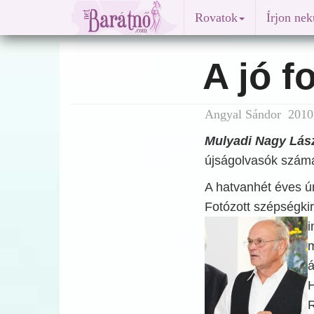
Rovatok
Írjon ne
A jó f
Angyal Sándor 2010.
Mulyadi Nagy Lás
újságolvasók szám
A hatvanhét éves úr
Fotózott szépségkir
i
m
á
H
R