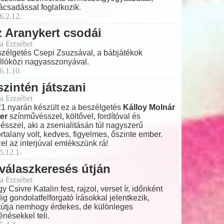
ácsadással foglalkozik.
6.2.12.
 Aranykert csodái
a Erzsébet
zélgetés Csepi Zsuzsával, a bábjátékok
llóközi nagyasszonyával.
6.1.10.
zintén játszani
a Erzsébet
1 nyarán készült ez a beszélgetés
Kálloy Molnár
er
színművésszel, költővel, fordítóval és
ésszel, aki a zsenialitásán túl nagyszerű
ortalany volt, kedves, figyelmes, őszinte ember.
el az interjúval emlékszünk rá!
5.12.1.
válaszkeresés útján
a Erzsébet
y Csivre Katalin fest, rajzol, verset ír, időnként
ig gondolatfelforgató írásokkal jelentkezik,
tútja nemhogy érdekes, de különleges
ténésekkel teli.