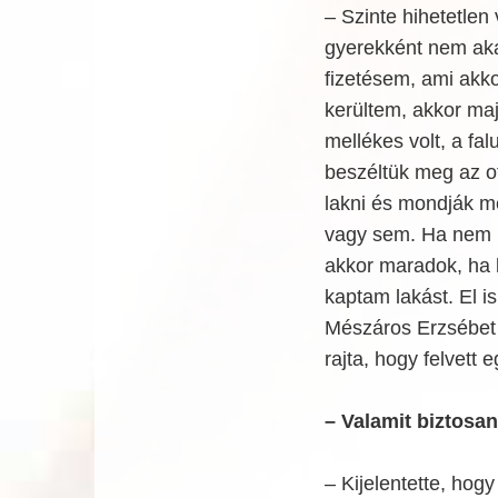
– Szinte hihetetlen 
gyerekként nem aka
fizetésem, ami akk
kerültem, akkor maj
mellékes volt, a fa
beszéltük meg az o
lakni és mondják 
vagy sem. Ha nem k
akkor maradok, ha bi
kaptam lakást. El 
Mészáros Erzsébet 
rajta, hogy felvett
– Valamit biztosan
– Kijelentette, ho