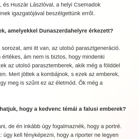
om, és Huszár Lászlóval, a helyi Csemadok
nek igazgatójával beszélgettünk erről.
ek, amelyekkel Dunaszerdahelyre érkezett?
sorozat, ami itt van, az utolsó parasztgeneráció.
 értékes, ám nem is biztos, hogy mindenki
ek az utolsó parasztemberek, akik még a földdel
en. Mert jöttek a kombájnok, s ezek az emberek,
gy meg is szűnt ez az életmód. Ők még a
.
íthatjuk, hogy a kedvenc témái a falusi emberek?
ni, de én inkább úgy fogalmaznék, hogy a portré.
 úgy kell fényképezni, hogy a riporter ne legyen