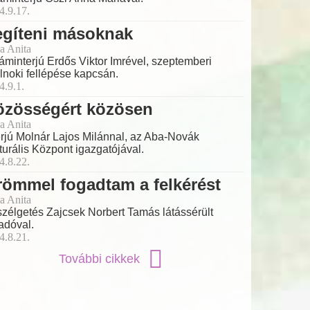
4.9.17.
egíteni másoknak
a Anita
láminterjú Erdős Viktor Imrével, szeptemberi
lnoki fellépése kapcsán.
4.9.1.
özösségért közösen
a Anita
erjú Molnár Lajos Milánnal, az Aba-Novák
turális Központ igazgatójával.
4.8.22.
ömmel fogadtam a felkérést
a Anita
zélgetés Zajcsek Norbert Tamás látássérült
adóval.
4.8.21.
További cikkek