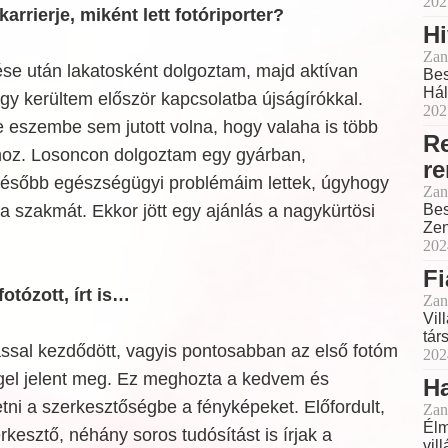
202
arrierje, miként lett fotóriporter?
H
Zan
ése után lakatosként dolgoztam, majd aktívan
Bes
Hál
Így kerültem először kapcsolatba újságírókkal.
202
e eszembe sem jutott volna, hogy valaha is több
R
hoz. Losoncon dolgoztam egy gyárban,
r
ésőbb egészségügyi problémáim lettek, úgyhogy
Zan
 a szakmát. Ekkor jött egy ajánlás a nagykürtösi
Bes
Zen
202
Fi
otózott, írt is…
Zan
Vil
tár
ással kezdődött, vagyis pontosabban az első fotóm
202
el jelent meg. Ez meghozta a kedvem és
Ha
ni a szerkesztőségbe a fényképeket. Előfordult,
Zan
Élm
kesztő, néhány soros tudósítást is írjak a
vil