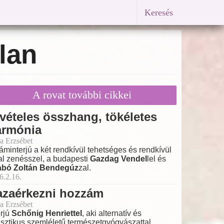
Keresés
tlan
A rovat további cikkei
vételes összhang, tökéletes
armónia
a Erzsébet
láminterjú a két rendkívül tehetséges és rendkívül
tal zenésszel, a budapesti
Gazdag Vendel
lel és
abó Zoltán Bendegúz
zal.
6.2.16.
azaérkezni hozzám
a Erzsébet
erjú
Schőnig Henriettel
, aki alternatív és
isztikus szemléletű természetgyógyászattal,