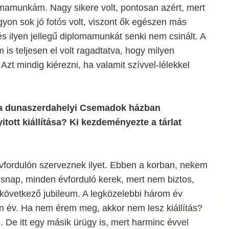
omamunkám. Nagy sikere volt, pontosan azért, mert
on sok jó fotós volt, viszont ők egészen más
 és ilyen jellegű diplomamunkát senki nem csinált. A
is teljesen el volt ragadtatva, hogy milyen
Azt mindig kiérezni, ha valamit szívvel-lélekkel
e a dunaszerdahelyi Csemadok házban
ott kiállítása? Ki kezdeményezte a tárlat
évfordulón szerveznek ilyet. Ebben a korban, nekem
snap, minden évforduló kerek, mert nem biztos,
következő jubileum. A legközelebbi három év
en év. Ha nem érem meg, akkor nem lesz kiállítás?
. De itt egy másik ürügy is, mert harminc évvel