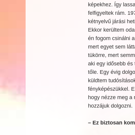
képekhez. Így lass
felfigyeltek rám. 1
kétnyelvű járási he
Ekkor kerültem oda
én fogom csinálni a
mert egyet sem lát
tükörre, mert semmi
aki egy idősebb és 
tőle. Egy évig dolg
küldtem tudósításo
fényképészükkel. E
hogy nézze meg a m
hozzájuk dolgozni.
– Ez biztosan kom