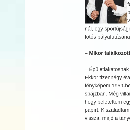
f
p
v
nál, egy sportújságn
fotós pályafutásán
– Mikor találkozot
– Épületlakatosnak 
Ekkor tizennégy éve
fényképem 1959-ben
spájzban. Még villa
hogy beletettem eg
papírt. Kiszaladtam
vissza, majd a tány