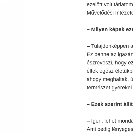
ezelőtt volt tárlat
Művelődési Intézeté
– Milyen képek ez
– Tulajdonképpen a 
Ez benne az igazán
észreveszi, hogy ez
éltek egész életükb
ahogy meghaltak, ú
természet gyerekei
– Ezek szerint áll
– Igen, lehet monda
Ami pedig lényeges: