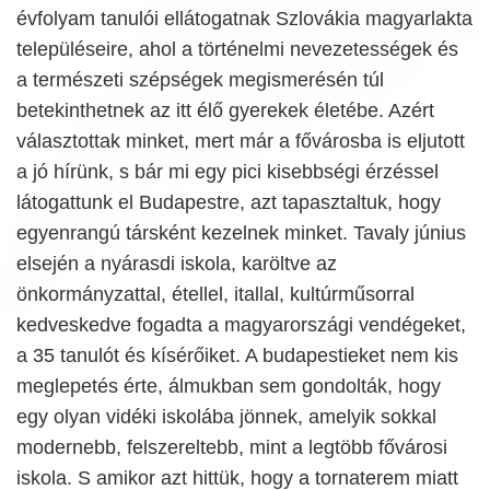
évfolyam tanulói ellátogatnak Szlovákia magyarlakta
településeire, ahol a történelmi nevezetességek és
a természeti szépségek megismerésén túl
betekinthetnek az itt élő gyerekek életébe. Azért
választottak minket, mert már a fővárosba is eljutott
a jó hírünk, s bár mi egy pici kisebbségi érzéssel
látogattunk el Budapestre, azt tapasztaltuk, hogy
egyenrangú társként kezelnek minket. Tavaly június
elsején a nyárasdi iskola, karöltve az
önkormányzattal, étellel, itallal, kultúrműsorral
kedveskedve fogadta a magyarországi vendégeket,
a 35 tanulót és kísérőiket. A budapestieket nem kis
meglepetés érte, álmukban sem gondolták, hogy
egy olyan vidéki iskolába jönnek, amelyik sokkal
modernebb, felszereltebb, mint a legtöbb fővárosi
iskola. S amikor azt hittük, hogy a tornaterem miatt