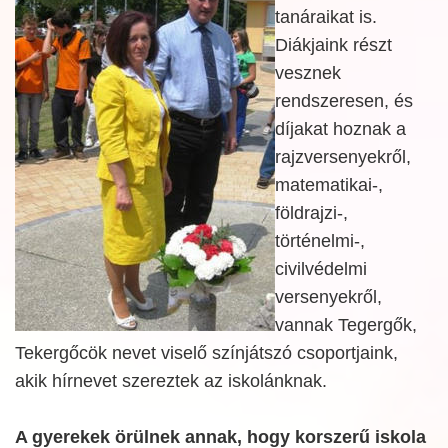
tanáraikat is.
Diákjaink részt
vesznek
rendszeresen, és
díjakat hoznak a
rajzversenyekről,
matematikai-,
földrajzi-,
történelmi-,
civilvédelmi
versenyekről,
vannak Tegergők,
Tekergőcök nevet viselő színjátszó csoportjaink,
akik hírnevet szereztek az iskolánknak.
A gyerekek örülnek annak, hogy korszerű iskola