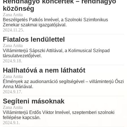
Rendhagyó koncertek – rendhagyó
közönség
Zana Anita
Beszélgetés Patkós Imrével, a Szolnoki Szimfonikus
Zenekar szakmai igazgatójával.
2024.11.25.
Fiatalos lendülettel
Zana Anita
Villáminterjú Sápszki Attilával, a Kolimusical Színpad
társulatvezetőjével.
2024.9.18.
Hallhatóvá a nem láthatót
Zana Anita
Élmények az audionarráció segítségével – villáminterjú Őszi
Anna Máriával.
2024.9.17.
Segíteni másoknak
Zana Anita
Villáminterjú Erdős Viktor Imrével, szeptemberi szolnoki
fellépése kapcsán.
2024.9.1.