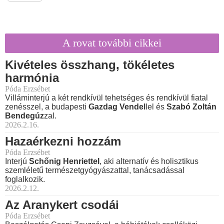
A rovat további cikkei
Kivételes összhang, tökéletes
harmónia
Póda Erzsébet
Villáminterjú a két rendkívül tehetséges és rendkívül fiatal
zenésszel, a budapesti
Gazdag Vendel
lel és
Szabó Zoltán
Bendegúz
zal.
2026.2.16.
Hazaérkezni hozzám
Póda Erzsébet
Interjú
Schőnig Henriettel
, aki alternatív és holisztikus
szemléletű természetgyógyászattal, tanácsadással
foglalkozik.
2026.2.12.
Az Aranykert csodái
Póda Erzsébet