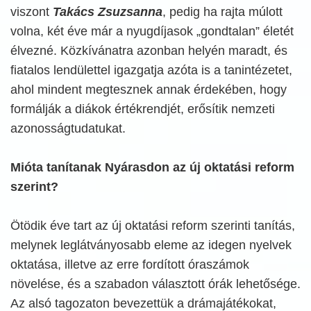
viszont
Takács Zsuzsanna
, pedig ha rajta múlott
volna, két éve már a nyugdíjasok „gondtalan” életét
élvezné. Közkívánatra azonban helyén maradt, és
fiatalos lendülettel igazgatja azóta is a tanintézetet,
ahol mindent megtesznek annak érdekében, hogy
formálják a diákok értékrendjét, erősítik nemzeti
azonosságtudatukat.
Mióta tanítanak Nyárasdon az új oktatási reform
szerint?
Ötödik éve tart az új oktatási reform szerinti tanítás,
melynek leglátványosabb eleme az idegen nyelvek
oktatása, illetve az erre fordított óraszámok
növelése, és a szabadon választott órák lehetősége.
Az alsó tagozaton bevezettük a drámajátékokat,