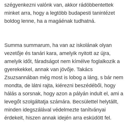
szégyenkezni valónk van, akkor rádöbbentettek
minket arra, hogy a legtöbb budapesti tanintézet
boldog lenne, ha a magáénak tudhatná.
Summa summarum, ha van az iskolának olyan
vezetője és tanári kara, amelyik nyitott az újra,
amelyik időt, fáradságot nem kímélve foglalkozik a
gyerekekkel, annak van jövője. Takács
Zsuzsannában még most is lobog a láng, s bár nem
mondta, de látni rajta, kiérezni beszédéből, hogy
hálás a sorsnak, hogy azon a pályán indult el, ami a
levegőt szolgáltatja számára. Becsülettel helytállt,
minden idegszálával védelmezte tanítványai
érdekeit, hiszen annak idején arra esküdött fel.