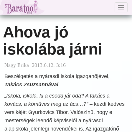
Togg
navig
Ahova jó
iskolába járni
Nagy Erika 2013.6.12. 3:16
Beszélgetés a nyárasdi iskola igazganőjével,
Takács Zsuzsannával
„Iskola, iskola, ki a csoda jár oda? A takács a
kovács, a kőműves meg az ács…?”
– kezdi kedves
versikéjét Gyurkovics Tibor. Valószínű, hogy e
mesterségek leendő képviselői a nyárasdi
alapiskola jelenlegi növendékei is. Az igazgatónő