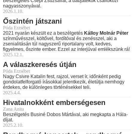
Beszélgetés Csepi Zsuzsával, a bábjátékok csallóközi
nagyasszonyával.
2026.1.10.
Őszintén játszani
Póda Erzsébet
2021 nyarán készült ez a beszélgetés
Kálloy Molnár Péter
színművésszel, költővel, fordítóval és zenésszel, aki a
zsenialitásán túl nagyszerű riportalany volt, kedves,
figyelmes, őszinte ember. Ezzel az interjúval emlékszünk rá!
2025.12.1.
A válaszkeresés útján
Póda Erzsébet
Nagy Csivre Katalin fest, rajzol, verset ír, időnként pedig
gondolatfelforgató írásokkal jelentkezik, életútja nemhogy
érdekes, de különleges történésekkel teli.
2025.4.4.
Hivatalnokként emberségesen
Zana Anita
Beszélgetés Businé Dobos Mártával, aki megkapta a Hála-
díjat.
2025.2.10.