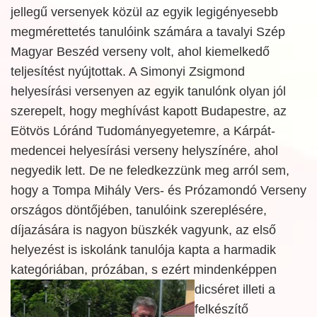
jellegű versenyek közül az egyik legigényesebb
megmérettetés tanulóink számára a tavalyi Szép
Magyar Beszéd verseny volt, ahol kiemelkedő
teljesítést nyújtottak. A Simonyi Zsigmond
helyesírási versenyen az egyik tanulónk olyan jól
szerepelt, hogy meghívást kapott Budapestre, az
Eötvös Lóránd Tudományegyetemre, a Kárpát-
medencei helyesírási verseny helyszínére, ahol
negyedik lett. De ne feledkezzünk meg arról sem,
hogy a Tompa Mihály Vers- és Prózamondó Verseny
országos döntőjében, tanulóink szereplésére,
díjazására is nagyon büszkék vagyunk, az első
helyezést is iskolánk tanulója kapta a harmadik
kategóriában, prózában, s ezért mindenképpen
dicséret illeti a
felkészítő