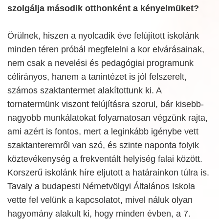
szolgálja második otthonként a kényelmüket?
Örülnek, hiszen a nyolcadik éve felújított iskolánk
minden téren próbál megfelelni a kor elvárásainak,
nem csak a nevelési és pedagógiai programunk
célirányos, hanem a tanintézet is jól felszerelt,
számos szaktantermet alakítottunk ki. A
tornatermünk viszont felújításra szorul, bár kisebb-
nagyobb munkálatokat folyamatosan végzünk rajta,
ami azért is fontos, mert a leginkább igénybe vett
szaktanteremről van szó, és szinte naponta folyik
köztevékenység a frekventált helyiség falai között.
Korszerű iskolánk híre eljutott a határainkon túlra is.
Tavaly a budapesti Németvölgyi Általános Iskola
vette fel velünk a kapcsolatot, mivel náluk olyan
hagyomány alakult ki, hogy minden évben, a 7.