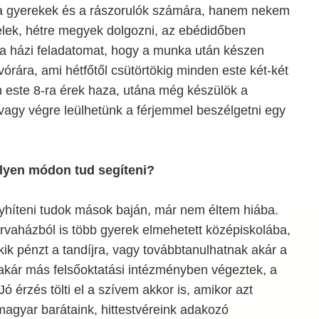
a gyerekek és a rászorulók számára, hanem nekem
elek, hétre megyek dolgozni, az ebédidőben
a házi feladatomat, hogy a munka után készen
lvórára, ami hétfőtől csütörtökig minden este két-két
an este 8-ra érek haza, utána még készülök a
vagy végre leülhetünk a férjemmel beszélgetni egy
milyen módon tud segíteni?
enyhíteni tudok mások baján, már nem éltem hiába.
rvaházból is több gyerek elmehetett középiskolába,
ik pénzt a tandíjra, vagy továbbtanulhatnak akár a
kár más felsőoktatási intézményben végeztek, a
ó érzés tölti el a szívem akkor is, amikor azt
gyar barátaink, hittestvéreink adakozó