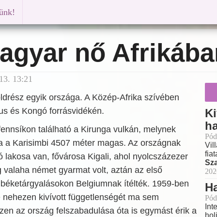
künk!
agyar nő Afrikába
13. 13:21
ldrész egyik országa. A Közép-Afrika szívében
lus és Kongó forrásvidékén.
Ki
h
fennsíkon található a Kirunga vulkán, melynek
Pód
 a Karisimbi 4507 méter magas. Az országnak
Vil
fia
ió lakosa van, fővárosa Kigali, ahol nyolcszázezer
Sz
 valaha német gyarmat volt, aztán az első
202
ó béketárgyalásokon Belgiumnak ítélték. 1959-ben
H
e nehezen kivívott függetlenségét ma sem
Pód
Int
iszen az ország felszabadulása óta is egymást érik a
hol