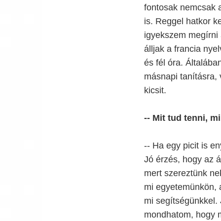
fontosak nemcsak 
is. Reggel hatkor k
igyekszem megírni 
álljak a francia nye
és fél óra. Általáb
másnapi tanításra, 
kicsit.
-- Mit tud tenni, 
-- Ha egy picit is 
Jó érzés, hogy az á
mert szereztünk nek
mi egyetemünkön, a
mi segítségünkkel. J
mondhatom, hogy ma