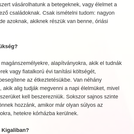
zert vásárolhatunk a betegeknek, vagy élelmet a
ező családoknak. Csak ismételni tudom: nagyon
de azoknak, akiknek részük van benne, óriási
szükség?
n magánszemélyekre, alapítványokra, akik el tudnák
rek vagy fiatalkorú évi tanítási költségét,
 besegítene az étkeztetésükbe. Van néhány
 akik alig tudják megvenni a napi élelmüket, mivel
zerüket kell beszerezniük. Sokszor sajnos szinte
jönnek hozzánk, amikor már olyan súlyos az
okra, hetekre kórházba kerülnek.
t Kigaliban?