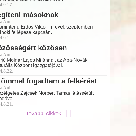
4.9.17.
egíteni másoknak
a Anita
láminterjú Erdős Viktor Imrével, szeptemberi
lnoki fellépése kapcsán.
4.9.1.
özösségért közösen
a Anita
erjú Molnár Lajos Milánnal, az Aba-Novák
turális Központ igazgatójával.
4.8.22.
ömmel fogadtam a felkérést
a Anita
zélgetés Zajcsek Norbert Tamás látássérült
adóval.
4.8.21.
További cikkek