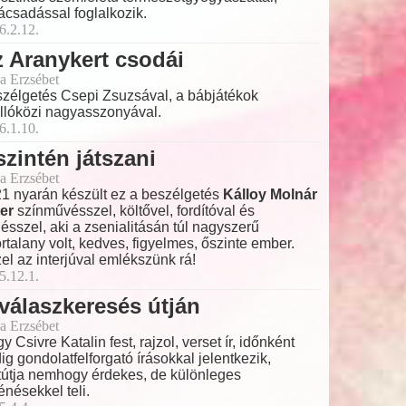
ácsadással foglalkozik.
6.2.12.
 Aranykert csodái
a Erzsébet
zélgetés Csepi Zsuzsával, a bábjátékok
llóközi nagyasszonyával.
6.1.10.
zintén játszani
a Erzsébet
1 nyarán készült ez a beszélgetés
Kálloy Molnár
er
színművésszel, költővel, fordítóval és
ésszel, aki a zsenialitásán túl nagyszerű
ortalany volt, kedves, figyelmes, őszinte ember.
el az interjúval emlékszünk rá!
5.12.1.
válaszkeresés útján
a Erzsébet
y Csivre Katalin fest, rajzol, verset ír, időnként
ig gondolatfelforgató írásokkal jelentkezik,
tútja nemhogy érdekes, de különleges
ténésekkel teli.