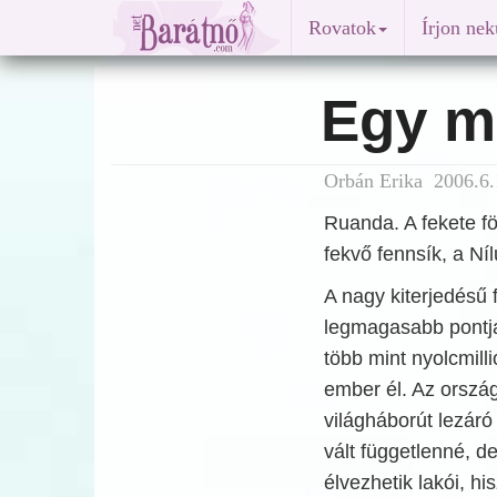
Rovatok
Írjon ne
Egy m
Orbán Erika 2006.6.
Ruanda. A fekete fö
fekvő fennsík, a Ní
A nagy kiterjedésű 
legmagasabb pontja
több mint nyolcmill
ember él. Az ország
világháborút lezár
vált függetlenné, d
élvezhetik lakói, h