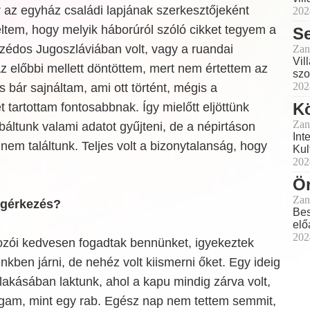
 az egyház családi lapjának szerkesztőjeként
202
ltem, hogy melyik háborúról szóló cikket tegyem a
S
zédos Jugoszláviában volt, vagy a ruandai
Zan
Vil
 Az előbbi mellett döntöttem, mert nem értettem az
szo
202
 bár sajnáltam, ami ott történt, mégis a
K
tartottam fontosabbnak. Így mielőtt eljöttünk
Zan
ltunk valami adatot gyűjteni, de a népirtáson
Int
 nem találtunk. Teljes volt a bizonytalanság, hogy
Kul
202
Ör
Zan
megérkezés?
Bes
elő
202
ozói kedvesen fogadtak bennünket, igyekeztek
ben járni, de nehéz volt kiismerni őket. Egy ideig
akásában laktunk, ahol a kapu mindig zárva volt,
am, mint egy rab. Egész nap nem tettem semmit,