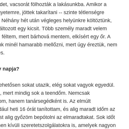
édet, vacsorát fölhozták a lakásunkba. Amikor a
etemre, jöttek takarítani -- szinte tétlenségre
. Néhány hét után végleges helyünkre költöztünk,
változott egy kicsit. Több személy maradt velem
féltem, mert bárhová mentem, elkísért egy őr. A
ünk minél hamarabb mellőzni, mert úgy éreztük, nem
s.
y napja?
ehetősen sokat utazik, elég sokat vagyok egyedül.
 mert mindig sok a teendőm. Nemcsak
zom, hanem tanársegédként is. Az elmúlt
ul heti 16 órát tanítottam, és alig maradt időm az
t alig győzöm bepótolni az elmaradtakat. Sok időt
en kívüli szeretetszolgálatokra is, amelyek nagyon