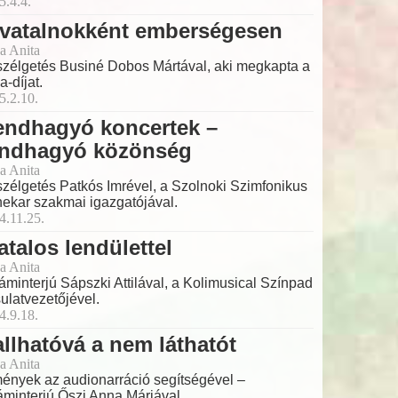
5.4.4.
ivatalnokként emberségesen
a Anita
zélgetés Businé Dobos Mártával, aki megkapta a
a-díjat.
5.2.10.
endhagyó koncertek –
endhagyó közönség
a Anita
zélgetés Patkós Imrével, a Szolnoki Szimfonikus
ekar szakmai igazgatójával.
4.11.25.
atalos lendülettel
a Anita
láminterjú Sápszki Attilával, a Kolimusical Színpad
sulatvezetőjével.
4.9.18.
llhatóvá a nem láthatót
a Anita
ények az audionarráció segítségével –
láminterjú Őszi Anna Máriával.