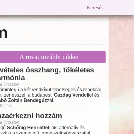
Keresés
n
A rovat további cikkei
vételes összhang, tökéletes
armónia
a Erzsébet
láminterjú a két rendkívül tehetséges és rendkívül
tal zenésszel, a budapesti
Gazdag Vendel
lel és
abó Zoltán Bendegúz
zal.
6.2.16.
azaérkezni hozzám
a Erzsébet
erjú
Schőnig Henriettel
, aki alternatív és
isztikus szemléletű természetgyógyászattal,