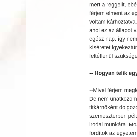
mert a reggelit, eb
férjem elment az egy
voltam kárhoztatva
ahol ez az állapot 
egész nap, így nem 
kíséretet igyekezt
feltétlenül szüksége
-- Hogyan telik eg
--Mivel férjem megl
De nem unatkozom,
titkárnőként dolgo
szemeszterben példá
irodai munkára. Mos
fordítok az egyetem