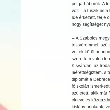
polgárháborúk. A le
volt – a tuszik és a
Ide érkezett, férje 
hogy segítséget nyú
-- A Szabolcs megy
testvéremmel, szül
vettek körül bennü
szerettem volna len
Kisvárdán, az Irod
leérettségiztem, s 
diplomát a Debrece
főiskolán ismerke
született, akik már
okleveles közgazdás
kislány unokánk, ve