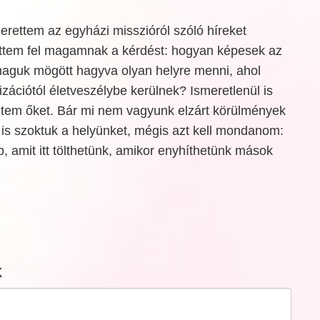
erettem az egyházi misszióról szóló híreket
ettem fel magamnak a kérdést: hogyan képesek az
guk mögött hagyva olyan helyre menni, ahol
lizációtól életveszélybe kerülnek? Ismeretlenül is
eltem őket. Bár mi nem vagyunk elzárt körülmények
 is szoktuk a helyünket, mégis azt kell mondanom:
 amit itt tölthetünk, amikor enyhíthetünk mások
k