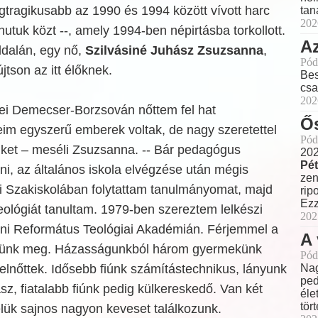
gtragikusabb az 1990 és 1994 között vívott harc
tan
202
 hutuk közt --, amely 1994-ben népirtásba torkollott.
Az
oldalán, egy nő,
Szilvásiné Juhász Zsuzsanna
,
Pód
jtson az itt élőknek.
Bes
csa
202
ei Demecser-Borzsován nőttem fel hat
Ős
eim egyszerű emberek voltak, de nagy szeretettel
Pód
nket – meséli Zsuzsanna. -- Bár pedagógus
202
Pét
ni, az általános iskola elvégzése után mégis
zen
ai Szakiskolában folytattam tanulmányomat, majd
rip
Ezz
teológiát tanultam. 1979-ben szereztem lelkészi
202
ni Református Teológiai Akadémián. Férjemmel a
A 
dtünk meg. Házasságunkból három gyermekünk
Pód
 felnőttek. Idősebb fiúnk számítástechnikus, lányunk
Nag
ped
z, fiatalabb fiúnk pedig külkereskedő. Van két
éle
tör
lük sajnos nagyon keveset találkozunk.