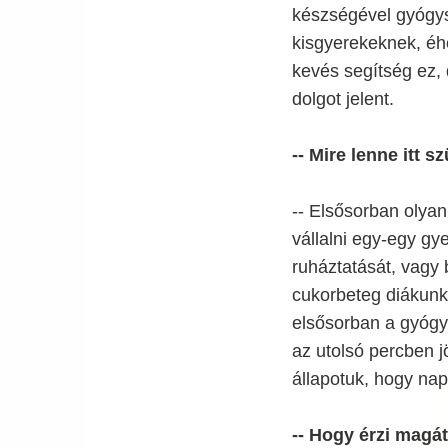
készségével gyógys
kisgyerekeknek, éh
kevés segítség ez, 
dolgot jelent.
-- Mire lenne itt 
-- Elsősorban olya
vállalni egy-egy gye
ruháztatását, vagy
cukorbeteg diákunk,
elsősorban a gyógys
az utolsó percben 
állapotuk, hogy nap
-- Hogy érzi magá