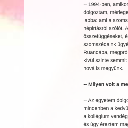
-- 1994-ben, amikor
dolgoztam, mérlege
lapba: ami a szoms
népirtásról szólót.
összefüggéseket, és
szomszédaink ügyét 
Ruandába, megpróbá
kívül szinte semmit
hová is megyünk.
-- Milyen volt a 
-- Az egyetem dolg
mindenben a kedvünk
a kollégium vendégl
és úgy éreztem mag