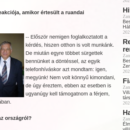
202
H
reakciója, amikor értesült a ruandai
Zan
Bes
Hál
202
-- Először nemigen foglalkoztatott a
R
kérdés, hiszen otthon is volt munkánk.
r
De miután egyre többet sürgettek
Zan
bennünket a döntéssel, az egyik
Bes
Zen
telefonhíváskor azt mondtam: igen,
202
megyünk! Nem volt könnyű kimondani,
Fi
de úgy éreztem, ebben az esetben is
Zan
Vil
ugyanúgy kell támogatnom a férjem,
tár
ában.
202
Ha
 az országról?
Zan
Élm
vil