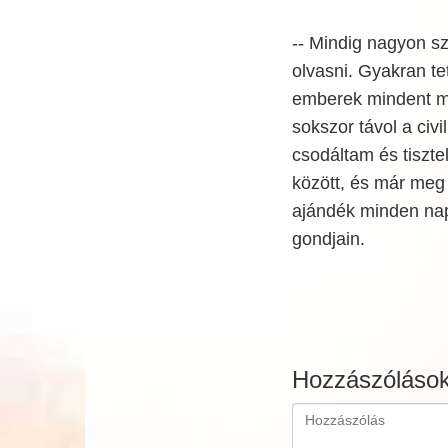
-- Mindig nagyon sz
olvasni. Gyakran t
emberek mindent ma
sokszor távol a civi
csodáltam és tiszt
között, és már meg
ajándék minden nap,
gondjain.
Hozzászóláso