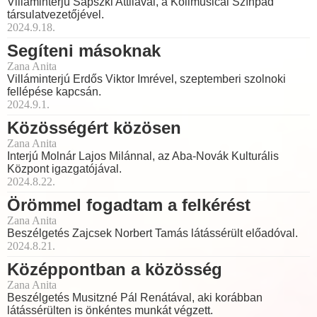
Villáminterjú Sápszki Attilával, a Kolimusical Színpad
társulatvezetőjével.
2024.9.18.
Segíteni másoknak
Zana Anita
Villáminterjú Erdős Viktor Imrével, szeptemberi szolnoki
fellépése kapcsán.
2024.9.1.
Közösségért közösen
Zana Anita
Interjú Molnár Lajos Milánnal, az Aba-Novák Kulturális
Központ igazgatójával.
2024.8.22.
Örömmel fogadtam a felkérést
Zana Anita
Beszélgetés Zajcsek Norbert Tamás látássérült előadóval.
2024.8.21.
Középpontban a közösség
Zana Anita
Beszélgetés Musitzné Pál Renátával, aki korábban
látássérülten is önkéntes munkát végzett.