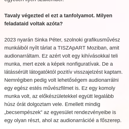
Tavaly végezted el ezt a tanfolyamot. Milyen
feladataid voltak azóta?
2023 nyarán Sinka Péter, szolnoki grafikusművész
munkáiból nyílt tárlat a TISZApART Moziban, amit
audionarráltam. Ez azért volt egy kihívásokkal teli
munka, mert ezek a képek nonfiguratívak. De a
látássérült látogatóktól pozitív visszajelzést kaptam.
Nemrégiben pedig volt lehetőségem audionarrálni
egy egész estés művészfilmet is. Ez egy komoly
munka volt, az előkészületekkel együtt legalább
húsz órát dolgoztam vele. Emellett mindig
„becsempészek” az egyesület rendezvényeibe is
egy olyan részt, ahol az audionarrációé a főszerep.