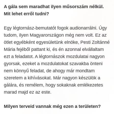
A gála sem maradhat ilyen műsorszám nélkül.
Mit lehet erről tudni?
Egy légtornász-bemutatót fogok audionarrálni. Úgy
tudom, ilyen Magyarországon még nem volt. Ez az
ötlet egyébként egyesületünk elnöke, Pesti Zoltánné
Mária fejéből pattant ki, és én azonnal elvállaltam
ezt a feladatot. A légtornászok mozdulatai nagyon
gyorsak, ezeket a mozdulatokat szavakba önteni
nem könnyű feladat, de ahogy már mondtam
szeretem a kihívásokat. Már nagyon készülök a
gálára, és remélem, hogy sokaknak emlékezetes
marad majd ez az este.
Milyen terveid vannak még ezen a területen?