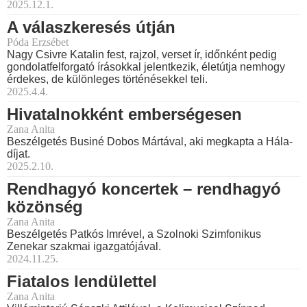
2025.12.1.
A válaszkeresés útján
Póda Erzsébet
Nagy Csivre Katalin fest, rajzol, verset ír, időnként pedig
gondolatfelforgató írásokkal jelentkezik, életútja nemhogy
érdekes, de különleges történésekkel teli.
2025.4.4.
Hivatalnokként emberségesen
Zana Anita
Beszélgetés Businé Dobos Mártával, aki megkapta a Hála-
díjat.
2025.2.10.
Rendhagyó koncertek – rendhagyó
közönség
Zana Anita
Beszélgetés Patkós Imrével, a Szolnoki Szimfonikus
Zenekar szakmai igazgatójával.
2024.11.25.
Fiatalos lendülettel
Zana Anita