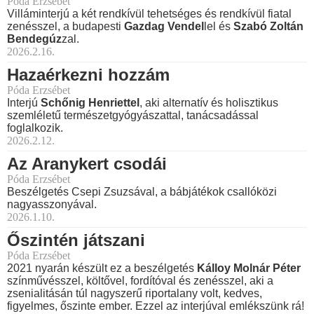
Póda Erzsébet
Villáminterjú a két rendkívül tehetséges és rendkívül fiatal
zenésszel, a budapesti
Gazdag Vendel
lel és
Szabó Zoltán
Bendegúz
zal.
2026.2.16.
Hazaérkezni hozzám
Póda Erzsébet
Interjú
Schőnig Henriettel
, aki alternatív és holisztikus
szemléletű természetgyógyászattal, tanácsadással
foglalkozik.
2026.2.12.
Az Aranykert csodái
Póda Erzsébet
Beszélgetés Csepi Zsuzsával, a bábjátékok csallóközi
nagyasszonyával.
2026.1.10.
Őszintén játszani
Póda Erzsébet
2021 nyarán készült ez a beszélgetés
Kálloy Molnár Péter
színművésszel, költővel, fordítóval és zenésszel, aki a
zsenialitásán túl nagyszerű riportalany volt, kedves,
figyelmes, őszinte ember. Ezzel az interjúval emlékszünk rá!