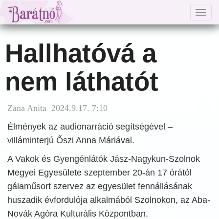
Togg
navig
Hallhatóvá a
nem láthatót
Zana Anita 2024.9.17. 7:10
Élmények az audionarráció segítségével –
villáminterjú Őszi Anna Máriával.
A Vakok és Gyengénlátók Jász-Nagykun-Szolnok
Megyei Egyesülete szeptember 20-án 17 órától
gálaműsort szervez az egyesület fennállásának
huszadik évfordulója alkalmából Szolnokon, az Aba-
Novák Agóra Kulturális Központban.