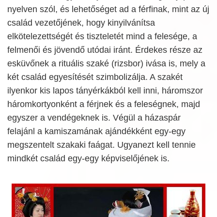
nyelven szól, és lehetőséget ad a férfinak, mint az új
család vezetőjének, hogy kinyilvánítsa
elkötelezettségét és tiszteletét mind a felesége, a
felmenői és jövendő utódai iránt. Érdekes része az
esküvőnek a rituális szaké (rizsbor) ivása is, mely a
két család egyesítését szimbolizálja. A szakét
ilyenkor kis lapos tányérkákból kell inni, háromszor
háromkortyonként a férjnek és a feleségnek, majd
egyszer a vendégeknek is. Végül a házaspár
felajánl a kamiszamának ajándékként egy-egy
megszentelt szakaki faágat. Ugyanezt kell tennie
mindkét család egy-egy képviselőjének is.