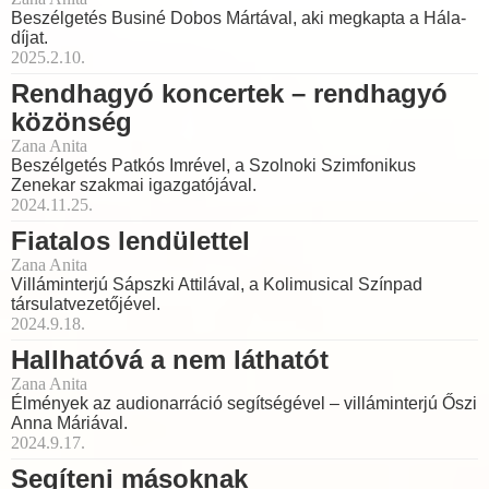
Beszélgetés Businé Dobos Mártával, aki megkapta a Hála-
díjat.
2025.2.10.
Rendhagyó koncertek – rendhagyó
közönség
Zana Anita
Beszélgetés Patkós Imrével, a Szolnoki Szimfonikus
Zenekar szakmai igazgatójával.
2024.11.25.
Fiatalos lendülettel
Zana Anita
Villáminterjú Sápszki Attilával, a Kolimusical Színpad
társulatvezetőjével.
2024.9.18.
Hallhatóvá a nem láthatót
Zana Anita
Élmények az audionarráció segítségével – villáminterjú Őszi
Anna Máriával.
2024.9.17.
Segíteni másoknak