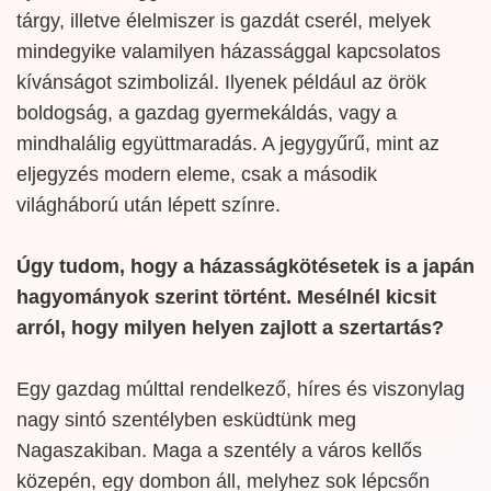
tárgy, illetve élelmiszer is gazdát cserél, melyek
mindegyike valamilyen házassággal kapcsolatos
kívánságot szimbolizál. Ilyenek például az örök
boldogság, a gazdag gyermekáldás, vagy a
mindhalálig együttmaradás. A jegygyűrű, mint az
eljegyzés modern eleme, csak a második
világháború után lépett színre.
Úgy tudom, hogy a házasságkötésetek is a japán
hagyományok szerint történt. Mesélnél kicsit
arról, hogy milyen helyen zajlott a szertartás?
Egy gazdag múlttal rendelkező, híres és viszonylag
nagy sintó szentélyben esküdtünk meg
Nagaszakiban. Maga a szentély a város kellős
közepén, egy dombon áll, melyhez sok lépcsőn