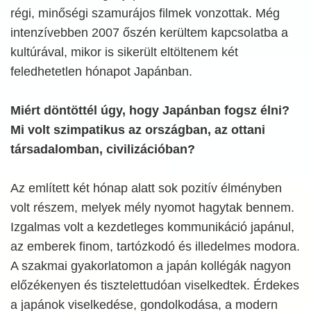
régi, minőségi szamurájos filmek vonzottak. Még
intenzívebben 2007 őszén kerültem kapcsolatba a
kultúrával, mikor is sikerült eltöltenem két
feledhetetlen hónapot Japánban.
Miért döntöttél úgy, hogy Japánban fogsz élni?
Mi volt szimpatikus az országban, az ottani
társadalomban, civilizációban?
Az említett két hónap alatt sok pozitív élményben
volt részem, melyek mély nyomot hagytak bennem.
Izgalmas volt a kezdetleges kommunikáció japánul,
az emberek finom, tartózkodó és illedelmes modora.
A szakmai gyakorlatomon a japán kollégák nagyon
előzékenyen és tisztelettudóan viselkedtek. Érdekes
a japánok viselkedése, gondolkodása, a modern