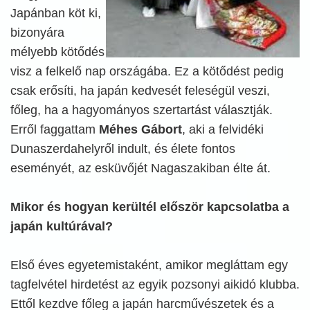
Japánban köt ki,
bizonyára
mélyebb kötődés
visz a felkelő nap országába. Ez a kötődést pedig
csak erősíti, ha japán kedvesét feleségül veszi,
főleg, ha a hagyományos szertartást választják.
Erről faggattam
Méhes Gábort
, aki a felvidéki
Dunaszerdahelyről indult, és élete fontos
eseményét, az esküvőjét Nagaszakiban élte át.
Mikor és hogyan kerültél először kapcsolatba a
japán kultúrával?
Első éves egyetemistaként, amikor megláttam egy
tagfelvétel hirdetést az egyik pozsonyi aikidó klubba.
Ettől kezdve főleg a japán harcművészetek és a