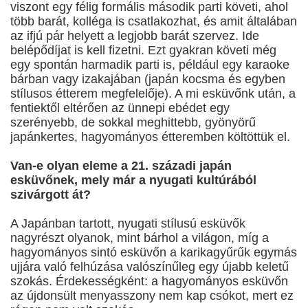
viszont egy félig formális második parti követi, ahol
több barát, kolléga is csatlakozhat, és amit általában
az ifjú pár helyett a legjobb barát szervez. Ide
belépődíjat is kell fizetni. Ezt gyakran követi még
egy spontán harmadik parti is, például egy karaoke
bárban vagy izakajában (japán kocsma és egyben
stílusos étterem megfelelője). A mi esküvőnk után, a
fentiektől eltérően az ünnepi ebédet egy
szerényebb, de sokkal meghittebb, gyönyörű
japánkertes, hagyományos étteremben költöttük el.
Van-e olyan eleme a 21. századi japán
esküvőnek, mely már a nyugati kultúrából
szivárgott át?
A Japánban tartott, nyugati stílusú esküvők
nagyrészt olyanok, mint bárhol a világon, míg a
hagyományos sintó esküvőn a karikagyűrűk egymás
ujjára való felhúzása valószínűleg egy újabb keletű
szokás. Érdekességként: a hagyományos esküvőn
az újdonsült menyasszony nem kap csókot, mert ez