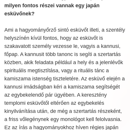
milyen fontos részei vannak egy japán
esküvőnek?
Ami a hagyományőrző sintó esküvőt illeti, a szentély
helyszínén kívül fontos, hogy az esküvőt is
szakavatott személy vezesse le, vagyis a kannusi,
főpap. A kannusit több tanonc is segíti a szertartás
közben, akik feladata például a hely és a jelenlévők
spirituális megtisztítása, vagy a rituális tánc a
kamiszama istenség tiszteletére. Az esküvő elején a
kannusi imádságban kéri a kamiszama segítségét
az egybekelendő pár ügyében. A keresztény
templomi esküvőtől eltérően az egybekelés
kinyilvánítása után, de még a szertartás részeként,
a friss vőlegénynek egy monológot kell felolvasnia.
Ez az írás a hagyományokhoz híven régies japán