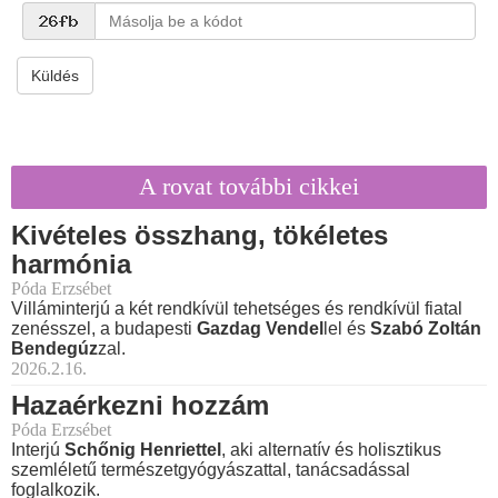
Küldés
A rovat további cikkei
Kivételes összhang, tökéletes
harmónia
Póda Erzsébet
Villáminterjú a két rendkívül tehetséges és rendkívül fiatal
zenésszel, a budapesti
Gazdag Vendel
lel és
Szabó Zoltán
Bendegúz
zal.
2026.2.16.
Hazaérkezni hozzám
Póda Erzsébet
Interjú
Schőnig Henriettel
, aki alternatív és holisztikus
szemléletű természetgyógyászattal, tanácsadással
foglalkozik.