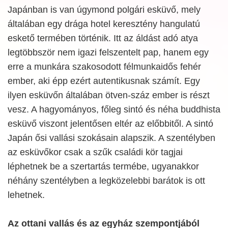
Japánban is van úgymond polgári esküvő, mely
általában egy drága hotel keresztény hangulatú
eskető termében történik. Itt az áldást adó atya
legtöbbször nem igazi felszentelt pap, hanem egy
erre a munkára szakosodott félmunkaidős fehér
ember, aki épp ezért autentikusnak számít. Egy
ilyen esküvőn általában ötven-száz ember is részt
vesz. A hagyományos, főleg sintó és néha buddhista
esküvő viszont jelentősen eltér az előbbitől. A sintó
Japán ősi vallási szokásain alapszik. A szentélyben
az esküvőkor csak a szűk családi kör tagjai
léphetnek be a szertartás termébe, ugyanakkor
néhány szentélyben a legközelebbi barátok is ott
lehetnek.
Az ottani vallás és az egyház szempontjából