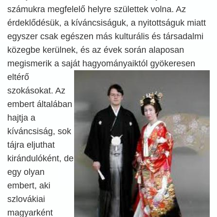
számukra megfelelő helyre születtek volna. Az
érdeklődésük, a kíváncsiságuk, a nyitottságuk miatt
egyszer csak egészen más kulturális és társadalmi
közegbe kerülnek, és az évek során alaposan
megismerik a saját hagyományaiktól
gyökeresen
eltérő
szokásokat. Az
embert általában
hajtja a
kíváncsiság, sok
tájra eljuthat
kirándulóként, de
egy olyan
embert, aki
szlovákiai
magyarként