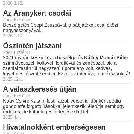
2026.2.12.
Az Aranykert csodái
Póda Erzsébet
Beszélgetés Csepi Zsuzsával, a bábjátékok csallóközi
nagyasszonyával.
2026.1.10.
Őszintén játszani
Póda Erzsébet
2021 nyarán készült ez a beszélgetés
Kálloy Molnár Péter
színművésszel, költővel, fordítóval és zenésszel, aki a
zsenialitásán túl nagyszerű riportalany volt, kedves,
figyelmes, őszinte ember. Ezzel az interjúval emlékszünk rá!
2025.12.1.
A válaszkeresés útján
Póda Erzsébet
Nagy Csivre Katalin fest, rajzol, verset ír, időnként pedig
gondolatfelforgató írásokkal jelentkezik, életútja nemhogy
érdekes, de különleges történésekkel teli.
2025.4.4.
Hivatalnokként emberségesen
Zana Anita