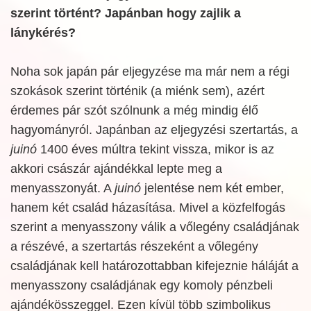
szerint történt? Japánban hogy zajlik a
lánykérés?
Noha sok japán pár eljegyzése ma már nem a régi
szokások szerint történik (a miénk sem), azért
érdemes pár szót szólnunk a még mindig élő
hagyományról. Japánban az eljegyzési szertartás, a
juinó
1400 éves múltra tekint vissza, mikor is az
akkori császár ajándékkal lepte meg a
menyasszonyát. A
juinó
jelentése nem két ember,
hanem két család házasítása. Mivel a közfelfogás
szerint a menyasszony válik a vőlegény családjának
a részévé, a szertartás részeként a vőlegény
családjának kell határozottabban kifejeznie háláját a
menyasszony családjának egy komoly pénzbeli
ajándékösszeggel. Ezen kívül több szimbolikus