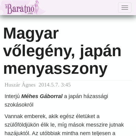
Togg
navig
Magyar
vőlegény, japán
menyasszony
Huszár Ágnes 2014.5.7. 3:45
Interjú
Méhes Gáborral
a japán házassági
szokásokról
Vannak emberek, akik egész életüket a
szülőföldjükön élik le, míg mások messzire jutnak
hazájuktól. Az utóbbiak mintha nem teljesen a