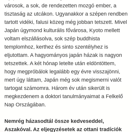
városok, a sok, de rendezetten mozgó ember, a
tisztaság az utcákon. Ugyanakkor a szépen rendben
tartott vidéki, falusi közeg még jobban tetszett. Mivel
Japán úgymond kulturális fővárosa, Kyoto mellett
voltam elszállásolva, sok szép buddhista
templomhoz, kerthez és sinto szentélyhez is
eljutottam. A hagyományos japán házak is nagyon
tetszettek. A két hónap letelte után eldöntöttem,
hogy megpróbálok legalább egy évre visszajönni,
mert úgy láttam, Japán még sok megismerni valót
tartogat számomra. Három év után sikerült is
megkezdenem a doktori tanulmányaimat a Felkelő
Nap Országában.
Nemrég házasodtál össze kedveseddel,
Aszakóval. Az eljegyzésetek az ottani tradíciók