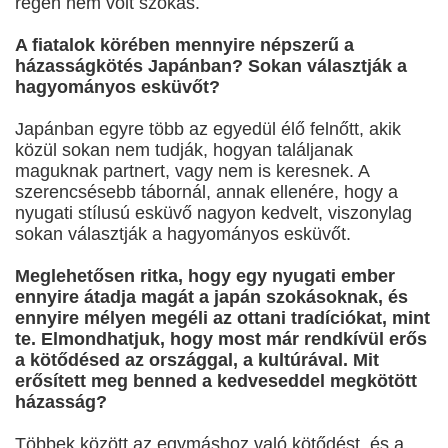
régen nem volt szokás.
A fiatalok körében mennyire népszerű a
házasságkötés Japánban? Sokan választják a
hagyományos esküvőt?
Japánban egyre több az egyedül élő felnőtt, akik
közül sokan nem tudják, hogyan találjanak
maguknak partnert, vagy nem is keresnek. A
szerencsésebb tábornál, annak ellenére, hogy a
nyugati stílusú esküvő nagyon kedvelt, viszonylag
sokan választják a hagyományos esküvőt.
Meglehetősen ritka, hogy egy nyugati ember
ennyire átadja magát a japán szokásoknak, és
ennyire mélyen megéli az ottani tradíciókat, mint
te. Elmondhatjuk, hogy most már rendkívül erős
a kötődésed az országgal, a kultúrával. Mit
erősített meg benned a kedveseddel megkötött
házasság?
Többek között az egymáshoz való kötődést, és a