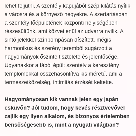
lehet feljutni. A szentély kapujából szép kilátás nyílik
a városra és a környező hegyekre. A szertartásban
a szentély főépületének központi helyiségében
részesültünk, ami közvetlenül az udvarra nyílik. A
sintó jelekkel színpompásan díszített, mégis
harmonikus és szerény teremből sugárzott a
hagyományok őszinte tisztelete és jelentősége.
Ugyanakkor a fából épült szentély a keresztény
templomokkal összehasonlítva kis méretű, ami a
természetközelség, intimitás érzését keltette.
Hagyományosan kik vannak jelen egy japán
esküvőn? Jól tudom, hogy kevés résztvevővel
zajlik egy ilyen alkalom, és bizonyos értelemben
bensőségesebb is, mint a nyugati világban?