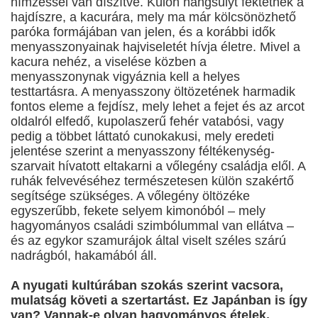
hímzéssel van díszítve. Külön hangsúlyt fektetnek a
hajdíszre, a kacurára, mely ma már kölcsönözhető
paróka formájában van jelen, és a korábbi idők
menyasszonyainak hajviseletét hívja életre. Mivel a
kacura nehéz, a viselése közben a
menyasszonynak vigyáznia kell a helyes
testtartásra. A menyasszony öltözetének harmadik
fontos eleme a fejdísz, mely lehet a fejet és az arcot
oldalról elfedő, kupolaszerű fehér vatabósi, vagy
pedig a többet láttató cunokakusi, mely eredeti
jelentése szerint a menyasszony féltékenység-
szarvait hívatott eltakarni a vőlegény családja elől. A
ruhák felvevéséhez természetesen külön szakértő
segítsége szükséges. A vőlegény öltözéke
egyszerűbb, fekete selyem kimonóból – mely
hagyományos családi szimbólummal van ellátva –
és az egykor szamurájok által viselt széles szárú
nadrágból, hakamából áll.
A nyugati kultúrában szokás szerint vacsora,
mulatság követi a szertartást. Ez Japánban is így
van? Vannak-e olyan hagyományos ételek,