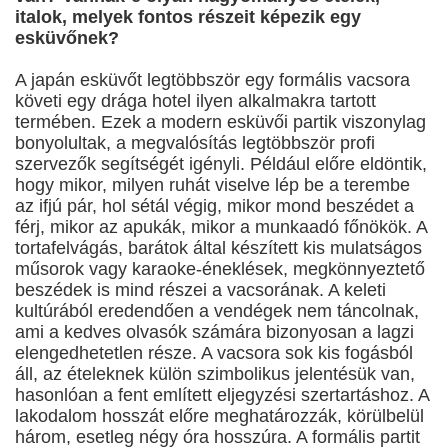
italok, melyek fontos részeit képezik egy
esküvőnek?
A japán esküvőt legtöbbször egy formális vacsora
követi egy drága hotel ilyen alkalmakra tartott
termében. Ezek a modern esküvői partik viszonylag
bonyolultak, a megvalósítás legtöbbször profi
szervezők segítségét igényli. Például előre eldöntik,
hogy mikor, milyen ruhát viselve lép be a terembe
az ifjú pár, hol sétál végig, mikor mond beszédet a
férj, mikor az apukák, mikor a munkaadó főnökök. A
tortafelvágás, barátok által készített kis mulatságos
műsorok vagy karaoke-éneklések, megkönnyeztető
beszédek is mind részei a vacsorának. A keleti
kultúrából eredendően a vendégek nem táncolnak,
ami a kedves olvasók számára bizonyosan a lagzi
elengedhetetlen része. A vacsora sok kis fogásból
áll, az ételeknek külön szimbolikus jelentésük van,
hasonlóan a fent említett eljegyzési szertartáshoz. A
lakodalom hosszát előre meghatározzák, körülbelül
három, esetleg négy óra hosszúra. A formális partit