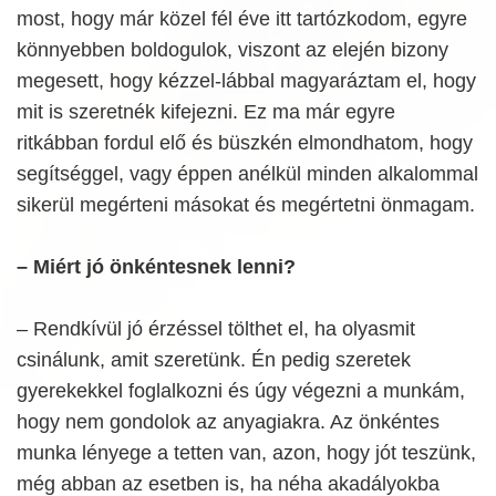
most, hogy már közel fél éve itt tartózkodom, egyre
könnyebben boldogulok, viszont az elején bizony
megesett, hogy kézzel-lábbal magyaráztam el, hogy
mit is szeretnék kifejezni. Ez ma már egyre
ritkábban fordul elő és büszkén elmondhatom, hogy
segítséggel, vagy éppen anélkül minden alkalommal
sikerül megérteni másokat és megértetni önmagam.
– Miért jó önkéntesnek lenni?
– Rendkívül jó érzéssel tölthet el, ha olyasmit
csinálunk, amit szeretünk. Én pedig szeretek
gyerekekkel foglalkozni és úgy végezni a munkám,
hogy nem gondolok az anyagiakra. Az önkéntes
munka lényege a tetten van, azon, hogy jót teszünk,
még abban az esetben is, ha néha akadályokba