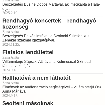
Zana Anita
Beszélgetés Businé Dobos Mártával, aki megkapta a Hála-
díjat.
2025.2.10.
Rendhagyó koncertek – rendhagyó
közönség
Zana Anita
Beszélgetés Patkós Imrével, a Szolnoki Szimfonikus
Zenekar szakmai igazgatójával.
2024.11.25.
Fiatalos lendülettel
Zana Anita
Villáminterjú Sápszki Attilával, a Kolimusical Színpad
társulatvezetőjével.
2024.9.18.
Hallhatóvá a nem láthatót
Zana Anita
Élmények az audionarráció segítségével – villáminterjú Őszi
Anna Máriával.
2024.9.17.
Segíteni másoknak