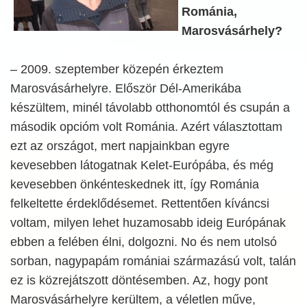
Románia,
Marosvásárhely?
– 2009. szeptember közepén érkeztem
Marosvásárhelyre. Először Dél-Amerikába
készültem, minél távolabb otthonomtól és csupán a
második opcióm volt Románia. Azért választottam
ezt az országot, mert napjainkban egyre
kevesebben látogatnak Kelet-Európába, és még
kevesebben önkénteskednek itt, így Románia
felkeltette érdeklődésemet. Rettentően kíváncsi
voltam, milyen lehet huzamosabb ideig Európának
ebben a felében élni, dolgozni. No és nem utolsó
sorban, nagypapám romániai származású volt, talán
ez is közrejátszott döntésemben. Az, hogy pont
Marosvásárhelyre kerültem, a véletlen műve,