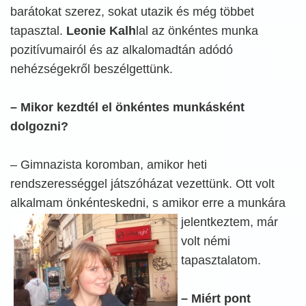
barátokat szerez, sokat utazik és még többet
tapasztal.
Leonie Kalh
lal az önkéntes munka
pozitívumairól és az alkalomadtán adódó
nehézségekről beszélgettünk.
– Mikor kezdtél el önkéntes munkásként
dolgozni?
– Gimnazista koromban, amikor heti
rendszerességgel játszóházat vezettünk. Ott volt
alkalmam önkénteskedni, s amikor erre a munkára
jelentkeztem,
már
volt némi
tapasztalatom.
– Miért pont