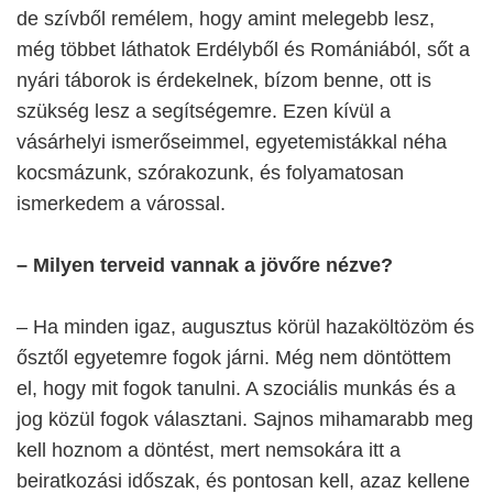
de szívből remélem, hogy amint melegebb lesz,
még többet láthatok Erdélyből és Romániából, sőt a
nyári táborok is érdekelnek, bízom benne, ott is
szükség lesz a segítségemre. Ezen kívül a
vásárhelyi ismerőseimmel, egyetemistákkal néha
kocsmázunk, szórakozunk, és folyamatosan
ismerkedem a várossal.
– Milyen terveid vannak a jövőre nézve?
– Ha minden igaz, augusztus körül hazaköltözöm és
ősztől egyetemre fogok járni. Még nem döntöttem
el, hogy mit fogok tanulni. A szociális munkás és a
jog közül fogok választani. Sajnos mihamarabb meg
kell hoznom a döntést, mert nemsokára itt a
beiratkozási időszak, és pontosan kell, azaz kellene