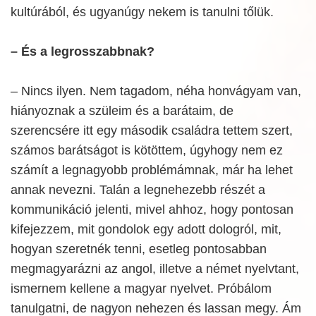
kultúrából, és ugyanúgy nekem is tanulni tőlük.
– És a legrosszabbnak?
– Nincs ilyen. Nem tagadom, néha honvágyam van,
hiányoznak a szüleim és a barátaim, de
szerencsére itt egy második családra tettem szert,
számos barátságot is kötöttem, úgyhogy nem ez
számít a legnagyobb problémámnak, már ha lehet
annak nevezni. Talán a legnehezebb részét a
kommunikáció jelenti, mivel ahhoz, hogy pontosan
kifejezzem, mit gondolok egy adott dologról, mit,
hogyan szeretnék tenni, esetleg pontosabban
megmagyarázni az angol, illetve a német nyelvtant,
ismernem kellene a magyar nyelvet. Próbálom
tanulgatni, de nagyon nehezen és lassan megy. Ám