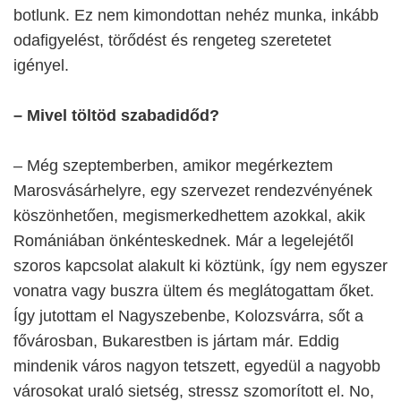
botlunk. Ez nem kimondottan nehéz munka, inkább
odafigyelést, törődést és rengeteg szeretetet
igényel.
– Mivel töltöd szabadidőd?
– Még szeptemberben, amikor megérkeztem
Marosvásárhelyre, egy szervezet rendezvényének
köszönhetően, megismerkedhettem azokkal, akik
Romániában önkénteskednek. Már a legelejétől
szoros kapcsolat alakult ki köztünk, így nem egyszer
vonatra vagy buszra ültem és meglátogattam őket.
Így jutottam el Nagyszebenbe, Kolozsvárra, sőt a
fővárosban, Bukarestben is jártam már. Eddig
mindenik város nagyon tetszett, egyedül a nagyobb
városokat uraló sietség, stressz szomorított el. No,