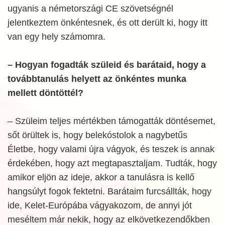
ugyanis a németországi CE szövetségnél
jelentkeztem önkéntesnek, és ott derült ki, hogy itt
van egy hely számomra.
– Hogyan fogadták szüleid és barátaid, hogy a
továbbtanulás helyett az önkéntes munka
mellett döntöttél?
– Szüleim teljes mértékben támogatták döntésemet,
sőt örültek is, hogy belekóstolok a nagybetűs
Életbe, hogy valami újra vágyok, és teszek is annak
érdekében, hogy azt megtapasztaljam. Tudták, hogy
amikor eljön az ideje, akkor a tanulásra is kellő
hangsúlyt fogok fektetni. Barátaim furcsállták, hogy
ide, Kelet-Európába vágyakozom, de annyi jót
meséltem már nekik, hogy az elkövetkezendőkben