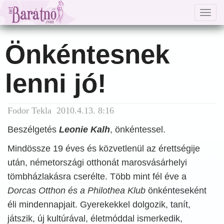
Togg
navig
Önkéntesnek
lenni jó!
Fodor Tekla 2010.4.13. 8:16
Beszélgetés
Leonie Kalh
, önkéntessel.
Mindössze 19 éves és közvetlenül az érettségije
után, németországi otthonát marosvásárhelyi
tömbházlakásra cserélte. Több mint fél éve a
Dorcas Otthon és a Philothea Klub
önkénteseként
éli mindennapjait. Gyerekekkel dolgozik, tanít,
játszik, új kultúrával, életmóddal ismerkedik,