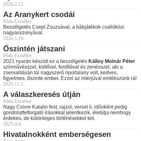
2026.2.12.
Az Aranykert csodái
Póda Erzsébet
Beszélgetés Csepi Zsuzsával, a bábjátékok csallóközi
nagyasszonyával.
2026.1.10.
Őszintén játszani
Póda Erzsébet
2021 nyarán készült ez a beszélgetés
Kálloy Molnár Péter
színművésszel, költővel, fordítóval és zenésszel, aki a
zsenialitásán túl nagyszerű riportalany volt, kedves,
figyelmes, őszinte ember. Ezzel az interjúval emlékszünk rá!
2025.12.1.
A válaszkeresés útján
Póda Erzsébet
Nagy Csivre Katalin fest, rajzol, verset ír, időnként pedig
gondolatfelforgató írásokkal jelentkezik, életútja nemhogy
érdekes, de különleges történésekkel teli.
2025.4.4.
Hivatalnokként emberségesen