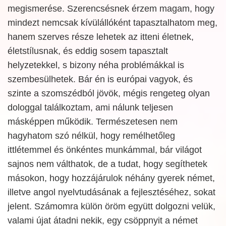
megismerése. Szerencsésnek érzem magam, hogy
mindezt nemcsak kívülállóként tapasztalhatom meg,
hanem szerves része lehetek az itteni életnek,
életstílusnak, és eddig sosem tapasztalt
helyzetekkel, s bizony néha problémákkal is
szembesülhetek. Bár én is európai vagyok, és
szinte a szomszédból jövök, mégis rengeteg olyan
dologgal találkoztam, ami nálunk teljesen
másképpen működik. Természetesen nem
hagyhatom szó nélkül, hogy remélhetőleg
ittlétemmel és önkéntes munkámmal, bár világot
sajnos nem válthatok, de a tudat, hogy segíthetek
másokon, hogy hozzájárulok néhány gyerek német,
illetve angol nyelvtudásának a fejlesztéséhez, sokat
jelent. Számomra külön öröm együtt dolgozni velük,
valami újat átadni nekik, egy csöppnyit a német