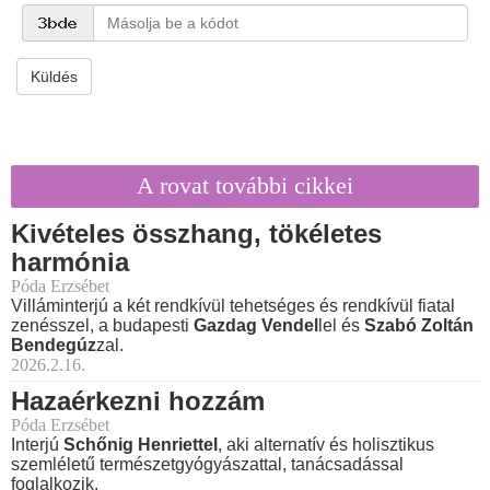
Küldés
A rovat további cikkei
Kivételes összhang, tökéletes
harmónia
Póda Erzsébet
Villáminterjú a két rendkívül tehetséges és rendkívül fiatal
zenésszel, a budapesti
Gazdag Vendel
lel és
Szabó Zoltán
Bendegúz
zal.
2026.2.16.
Hazaérkezni hozzám
Póda Erzsébet
Interjú
Schőnig Henriettel
, aki alternatív és holisztikus
szemléletű természetgyógyászattal, tanácsadással
foglalkozik.