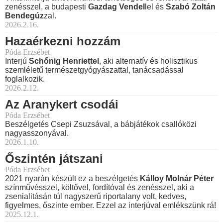
zenésszel, a budapesti
Gazdag Vendel
lel és
Szabó Zoltán
Bendegúz
zal.
2026.2.16.
Hazaérkezni hozzám
Póda Erzsébet
Interjú
Schőnig Henriettel
, aki alternatív és holisztikus
szemléletű természetgyógyászattal, tanácsadással
foglalkozik.
2026.2.12.
Az Aranykert csodái
Póda Erzsébet
Beszélgetés Csepi Zsuzsával, a bábjátékok csallóközi
nagyasszonyával.
2026.1.10.
Őszintén játszani
Póda Erzsébet
2021 nyarán készült ez a beszélgetés
Kálloy Molnár Péter
színművésszel, költővel, fordítóval és zenésszel, aki a
zsenialitásán túl nagyszerű riportalany volt, kedves,
figyelmes, őszinte ember. Ezzel az interjúval emlékszünk rá!
2025.12.1.