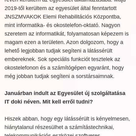
2019-től kerültem az egyesület által fenntartott
JNSZMVAKOK Elemi Rehabilitációs Központba,
mint informatika- és okostelefon-oktató. Nagyon
szeretem az informatikát, folyamatosan képezem is
magam ezen a területen. Azon dolgozom, hogy a
lehető legjobban tudjak segíteni a látássérült
embereknek. Sok speciális funkciót tesztelek az
okostelefonon és a számítógépen egyaránt, hogy
még jobban tudjak segíteni a sorstársaimnak.
Januárban indult az Egyesület új szolgáltatása
IT doki néven. Mit kell erről tudni?
Hiszek abban, hogy egy látássérült is kényelmesen,
hiánytalanul részesülhet a számítástechnikai,
telekommunikációs eszközei szoftveres