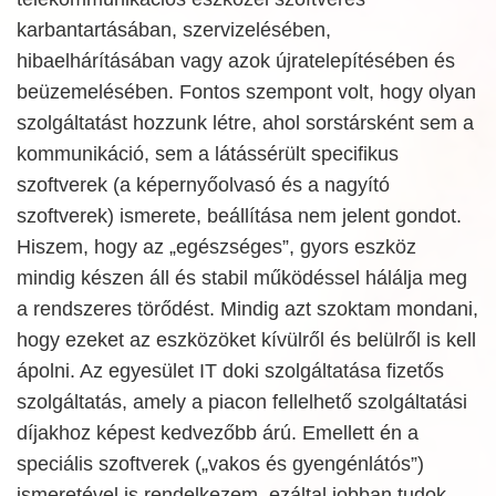
karbantartásában, szervizelésében,
hibaelhárításában vagy azok újratelepítésében és
beüzemelésében. Fontos szempont volt, hogy olyan
szolgáltatást hozzunk létre, ahol sorstársként sem a
kommunikáció, sem a látássérült specifikus
szoftverek (a képernyőolvasó és a nagyító
szoftverek) ismerete, beállítása nem jelent gondot.
Hiszem, hogy az „egészséges”, gyors eszköz
mindig készen áll és stabil működéssel hálálja meg
a rendszeres törődést. Mindig azt szoktam mondani,
hogy ezeket az eszközöket kívülről és belülről is kell
ápolni. Az egyesület IT doki szolgáltatása fizetős
szolgáltatás, amely a piacon fellelhető szolgáltatási
díjakhoz képest kedvezőbb árú. Emellett én a
speciális szoftverek („vakos és gyengénlátós”)
ismeretével is rendelkezem, ezáltal jobban tudok