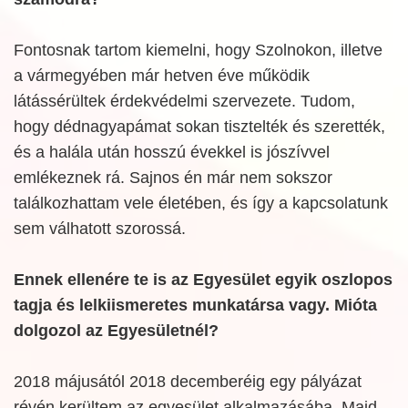
Fontosnak tartom kiemelni, hogy Szolnokon, illetve
a vármegyében már hetven éve működik
látássérültek érdekvédelmi szervezete. Tudom,
hogy dédnagyapámat sokan tisztelték és szerették,
és a halála után hosszú évekkel is jószívvel
emlékeznek rá. Sajnos én már nem sokszor
találkozhattam vele életében, és így a kapcsolatunk
sem válhatott szorossá.
Ennek ellenére te is az Egyesület egyik oszlopos
tagja és lelkiismeretes munkatársa vagy. Mióta
dolgozol az Egyesületnél?
2018 májusától 2018 decemberéig egy pályázat
révén kerültem az egyesület alkalmazásába. Majd