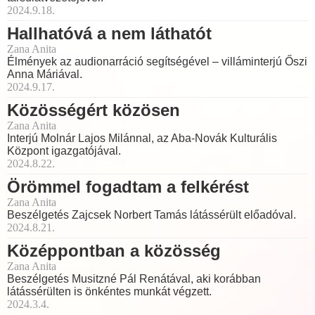
2024.9.18.
Hallhatóvá a nem láthatót
Zana Anita
Élmények az audionarráció segítségével – villáminterjú Őszi
Anna Máriával.
2024.9.17.
Közösségért közösen
Zana Anita
Interjú Molnár Lajos Milánnal, az Aba-Novák Kulturális
Központ igazgatójával.
2024.8.22.
Örömmel fogadtam a felkérést
Zana Anita
Beszélgetés Zajcsek Norbert Tamás látássérült előadóval.
2024.8.21.
Középpontban a közösség
Zana Anita
Beszélgetés Musitzné Pál Renátával, aki korábban
látássérülten is önkéntes munkát végzett.
2024.3.4.