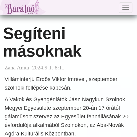
Togg
navig
Segíteni
másoknak
Zana Anita 2024.9.1. 8:11
Villáminterjú Erdős Viktor Imrével, szeptemberi
szolnoki fellépése kapcsán.
A Vakok és Gyengénlátók Jász-Nagykun-Szolnok
Megyei Egyesülete szeptember 20-án 17 órától
gálaműsort szervez az Egyesület fennállásának 20.
évfordulója alkalmából Szolnokon, az Aba-Novák
Agóra Kulturális Központban.