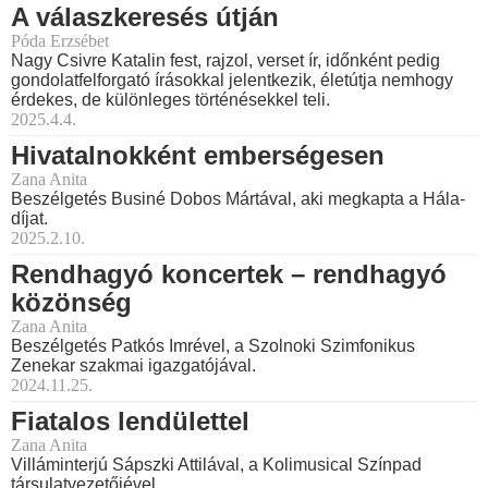
A válaszkeresés útján
Póda Erzsébet
Nagy Csivre Katalin fest, rajzol, verset ír, időnként pedig
gondolatfelforgató írásokkal jelentkezik, életútja nemhogy
érdekes, de különleges történésekkel teli.
2025.4.4.
Hivatalnokként emberségesen
Zana Anita
Beszélgetés Businé Dobos Mártával, aki megkapta a Hála-
díjat.
2025.2.10.
Rendhagyó koncertek – rendhagyó
közönség
Zana Anita
Beszélgetés Patkós Imrével, a Szolnoki Szimfonikus
Zenekar szakmai igazgatójával.
2024.11.25.
Fiatalos lendülettel
Zana Anita
Villáminterjú Sápszki Attilával, a Kolimusical Színpad
társulatvezetőjével.