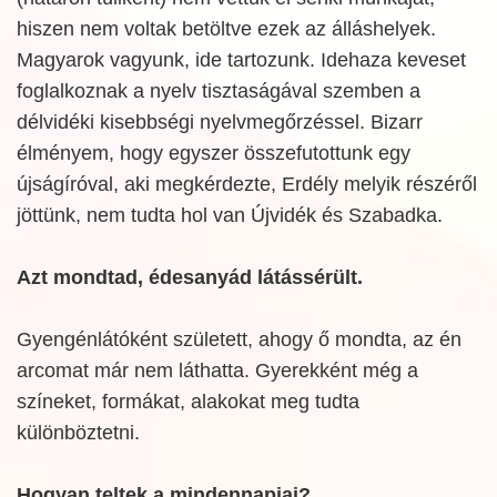
hiszen nem voltak betöltve ezek az álláshelyek.
Magyarok vagyunk, ide tartozunk. Idehaza keveset
foglalkoznak a nyelv tisztaságával szemben a
délvidéki kisebbségi nyelvmegőrzéssel. Bizarr
élményem, hogy egyszer összefutottunk egy
újságíróval, aki megkérdezte, Erdély melyik részéről
jöttünk, nem tudta hol van Újvidék és Szabadka.
Azt mondtad, édesanyád látássérült.
Gyengénlátóként született, ahogy ő mondta, az én
arcomat már nem láthatta. Gyerekként még a
színeket, formákat, alakokat meg tudta
különböztetni.
Hogyan teltek a mindennapjai?