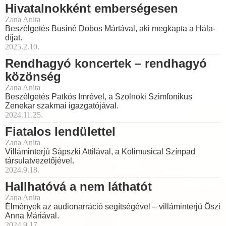
Hivatalnokként emberségesen
Zana Anita
Beszélgetés Businé Dobos Mártával, aki megkapta a Hála-
díjat.
2025.2.10.
Rendhagyó koncertek – rendhagyó
közönség
Zana Anita
Beszélgetés Patkós Imrével, a Szolnoki Szimfonikus
Zenekar szakmai igazgatójával.
2024.11.25.
Fiatalos lendülettel
Zana Anita
Villáminterjú Sápszki Attilával, a Kolimusical Színpad
társulatvezetőjével.
2024.9.18.
Hallhatóvá a nem láthatót
Zana Anita
Élmények az audionarráció segítségével – villáminterjú Őszi
Anna Máriával.
2024.9.17.