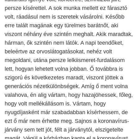
persze kísérettel. A sok munka mellett ez fárasztó
volt, ráadásul nem is szeretek vásárolni. Később
erre talált magának egy türelmes barátnőt, aki
viszont néhány éve szintén meghalt. Akik maradtak,
hárman, ők szintén nem látók. A napi teendőket,
beleértve az orvoslátogatásokat, nehéz volt
megoldani, utána persze lelkiismeret-furdalásom
lett, hogyan lehetett volna jobban. Ő továbbra is
szigorú és következetes maradt, viszont jöttek a
generációs nézetkülönbségek. Amíg ő ment volna
valahova, én alig vártam, hogy hazajöhessek, főleg,
hogy volt mellékállásom is. Vártam, hogy
nyugdíjasként már szabadabban kísérhessem, de
ezt ő már nem érhette meg. Sajnos a koronavírus-
járvány sem tett jót, félt a járványtól, elszigetelte
magát. Végül a kórházban kapta el a koronavírust,