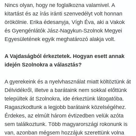
Nincs olyan, hogy ne foglalkozna valamivel. A
kitartást és az írás iránti szenvedélyt volt honnan
örökölnie. Erika édesanyja, Vígh Éva, aki a Vakok
és Gyengénlátók Jász-Nagykun-Szolnok Megyei
Egyesületének egyik meghatározó alakja volt.
A Vajdaságból érkeztetek. Hogyan esett annak
idején Szolnokra a választás?
A gyerekeink és a nyelvhasználat miatt költöztünk át
Délvidékről, illetve a barátaink nem sokkal előttünk
települtek át Szolnokra, ide érkeztünk látogatóba.
Ragaszkodtunk a legjobb barátaink közelségéhez.
Érdekes, az elmúlt három évtizedben velük azóta
sem találkoztunk. Több magyarországi rokonunk is
van, azonban mégsem hozzájuk szerettünk volna