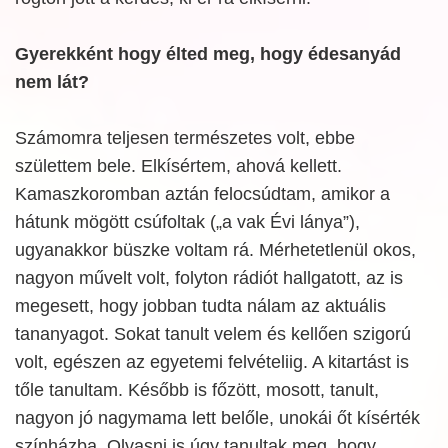
Gyerekként hogy élted meg, hogy édesanyád
nem lát?
Számomra teljesen természetes volt, ebbe
születtem bele. Elkísértem, ahová kellett.
Kamaszkoromban aztán felocsúdtam, amikor a
hátunk mögött csúfoltak („a vak Évi lánya”),
ugyanakkor büszke voltam rá. Mérhetetlenül okos,
nagyon művelt volt, folyton rádiót hallgatott, az is
megesett, hogy jobban tudta nálam az aktuális
tananyagot. Sokat tanult velem és kellően szigorú
volt, egészen az egyetemi felvételiig. A kitartást is
tőle tanultam. Később is főzött, mosott, tanult,
nagyon jó nagymama lett belőle, unokái őt kísérték
színházba. Olvasni is úgy tanultak meg, hogy