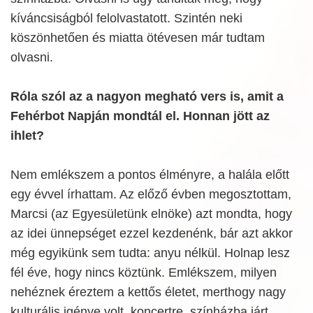
kíváncsiságból felolvastatott. Szintén neki
köszönhetően és miatta ötévesen már tudtam
olvasni.
Róla szól az a nagyon megható vers is, amit a
Fehérbot Napján mondtál el. Honnan jött az
ihlet?
Nem emlékszem a pontos élményre, a halála előtt
egy évvel írhattam. Az előző évben megosztottam,
Marcsi (az Egyesületünk elnöke) azt mondta, hogy
az idei ünnepséget ezzel kezdenénk, bár azt akkor
még egyikünk sem tudta: anyu nélkül. Holnap lesz
fél éve, hogy nincs köztünk. Emlékszem, milyen
nehéznek éreztem a kettős életet, merthogy nagy
kulturális igénye volt, koncertre, színházba járt,