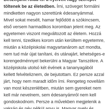
töltenek be az életedben.
Írni, szöveget formálni
mindketten nagyon szerettünk édesanyámmal.
Mivel sokat mesélt, hamar fejlődött a szókincsem,
első versem harmadikos koromban jelent meg. Az
egyetemen viszont megváltozott az életem. Hozzá
kell tenni, tizedikes korom után kerültem egyetemre,
miután a középiskolai magyartanárom azt mondta,
nem tud már újat tanítani, és utánajárt, lehetséges-e
korengedménnyel bekerülni a Magyar Tanszékre. A
középiskola utolsó két évének a tananyagából
kellett felvételiznem, de bejutottam. Ez persze azzal
járt, hogy nem maradt időm írni. Rengeteg novellám
van most készenlétben, miután sem gyereket nem
kell már nevelnem, sem édesanyámról nem kell
gondoskodnom. Persze a művekben megjelenik a
vakság és név nélkül anyu is. Magyar nyelv és