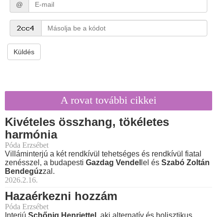
@
Küldés
A rovat további cikkei
Kivételes összhang, tökéletes
harmónia
Póda Erzsébet
Villáminterjú a két rendkívül tehetséges és rendkívül fiatal
zenésszel, a budapesti
Gazdag Vendel
lel és
Szabó Zoltán
Bendegúz
zal.
2026.2.16.
Hazaérkezni hozzám
Póda Erzsébet
Interjú
Schőnig Henriettel
, aki alternatív és holisztikus