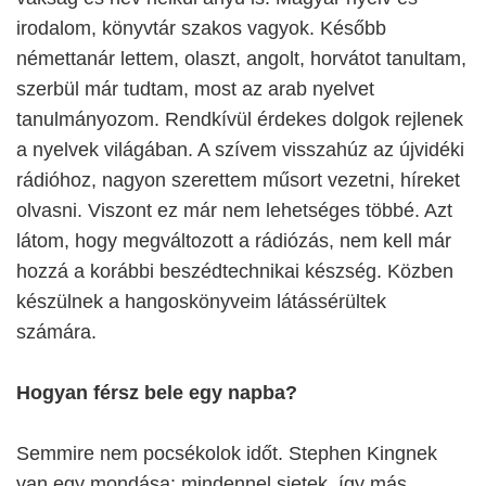
irodalom, könyvtár szakos vagyok. Később
némettanár lettem, olaszt, angolt, horvátot tanultam,
szerbül már tudtam, most az arab nyelvet
tanulmányozom. Rendkívül érdekes dolgok rejlenek
a nyelvek világában. A szívem visszahúz az újvidéki
rádióhoz, nagyon szerettem műsort vezetni, híreket
olvasni. Viszont ez már nem lehetséges többé. Azt
látom, hogy megváltozott a rádiózás, nem kell már
hozzá a korábbi beszédtechnikai készség. Közben
készülnek a hangoskönyveim látássérültek
számára.
Hogyan férsz bele egy napba?
Semmire nem pocsékolok időt. Stephen Kingnek
van egy mondása: mindennel sietek, így más