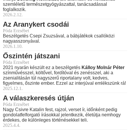
szemléletű természetgyógyászattal, tanácsadással
foglalkozik.
2026.2.12.
Az Aranykert csodái
Póda Erzsébet
Beszélgetés Csepi Zsuzsával, a bábjátékok csallóközi
nagyasszonyával.
2026.1.10.
Őszintén játszani
Póda Erzsébet
2021 nyarán készült ez a beszélgetés
Kálloy Molnár Péter
színművésszel, költővel, fordítóval és zenésszel, aki a
zsenialitásán túl nagyszerű riportalany volt, kedves,
figyelmes, őszinte ember. Ezzel az interjúval emlékszünk rá!
2025.12.1.
A válaszkeresés útján
Póda Erzsébet
Nagy Csivre Katalin fest, rajzol, verset ír, időnként pedig
gondolatfelforgató írásokkal jelentkezik, életútja nemhogy
érdekes, de különleges történésekkel teli.
2025.4.4.