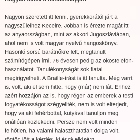
Nagyon szeretett itt lenni, gyerekkorától járt a
nagyszüleihez Kecelre. Jobban is érezte magát itt
az anyaországban, mint az akkori Jugoszláviában,
ahol nem is volt magyar nyelvű hangoskönyv.
Hasonló sorsú barátnőkre lelt, megtanult
számítógépen írni, 76 évesen pedig az okostelefon-
használatot. Tanulékonyságát sok fiatal
megirigyelheti. A Braille-írást is itt tanulta. Még varrt
is, volt, aki el sem hitte, hogy (már) nem lát. Ehhez
azért hozzájön az is, hogy régen az emberek a testi
fogyatékosságot szégyellték, nem is volt elterjedt,
hogy valaki fehérbottal, kutyával tanuljon meg
önállóan közlekedni. Persze nem volt minden
felhőtlen, ha valami halaszthatatlan dolga volt,
rögtön jött a kérdés, ki ér rá elkísérni.