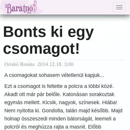
Togg
navig
Bonts ki egy
csomagot!
Oriskó Renáta 2014.12.18. 3:00
A csomagokat sohasem véletlenül kapjuk...
Ezt a csomagot is feltette a polcra a többi közé.
Akadt ott már pár belőle. Katonásan sorakoztak
egymás mellett. Kicsik, nagyok, színesek. Hiába!
Nem nyitotta ki. Gondolta, talán majd később. Majd
holnap összeszedi minden bátorságát, leemeli a
polcról és meghúzza rajta a masnit. Előbb