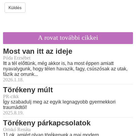
Küldés
A rovat további cikkei
Most van itt az ideje
Póda Erzsébet
Itt a tél előttünk, még akkor is, ha most éppen amiatt
nyavalygunk, hogy télen havazik, fagy, csúszósak az utak,
fázik az orrunk...
2026.1.18.
Törékeny múlt
PR-cikk
Így szabadulj meg az egyik legnagyobb gyermekkori
traumádtól!
2025.8.19.
Törékeny párkapcsolatok
Oriskó Renáta
11 ok, amiért olyan törékenyek a mai modern