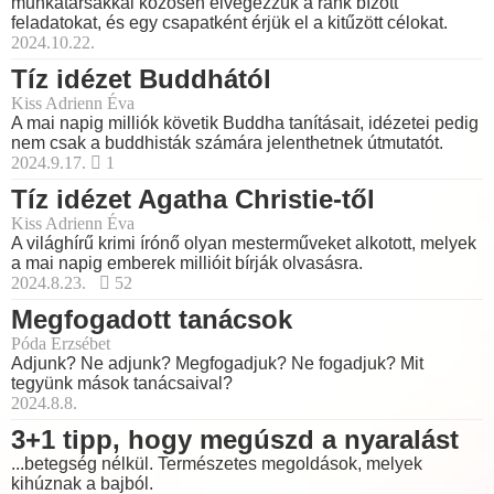
munkatársakkal közösen elvégezzük a ránk bízott
feladatokat, és egy csapatként érjük el a kitűzött célokat.
2024.10.22.
Tíz idézet Buddhától
Kiss Adrienn Éva
A mai napig milliók követik Buddha tanításait, idézetei pedig
nem csak a buddhisták számára jelenthetnek útmutatót.
2024.9.17.
1
Tíz idézet Agatha Christie-től
Kiss Adrienn Éva
A világhírű krimi írónő olyan mesterműveket alkotott, melyek
a mai napig emberek millióit bírják olvasásra.
2024.8.23.
52
Megfogadott tanácsok
Póda Erzsébet
Adjunk? Ne adjunk? Megfogadjuk? Ne fogadjuk? Mit
tegyünk mások tanácsaival?
2024.8.8.
3+1 tipp, hogy megúszd a nyaralást
...betegség nélkül. Természetes megoldások, melyek
kihúznak a bajból.