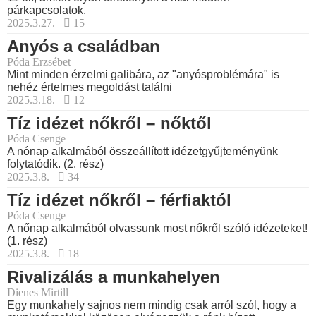
párkapcsolatok.
2025.3.27.
15
Anyós a családban
Póda Erzsébet
Mint minden érzelmi galibára, az "anyósproblémára" is
nehéz értelmes megoldást találni
2025.3.18.
12
Tíz idézet nőkről – nőktől
Póda Csenge
A nónap alkalmából összeállított idézetgyűjteményünk
folytatódik. (2. rész)
2025.3.8.
34
Tíz idézet nőkről – férfiaktól
Póda Csenge
A nőnap alkalmából olvassunk most nőkről szóló idézeteket!
(1. rész)
2025.3.8.
18
Rivalizálás a munkahelyen
Dienes Mirtill
Egy munkahely sajnos nem mindig csak arról szól, hogy a