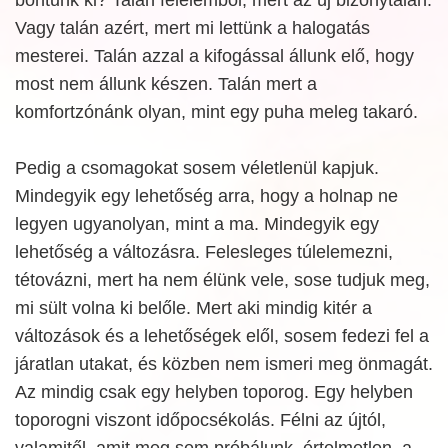
Vagy talán azért, mert mi lettünk a halogatás
mesterei. Talán azzal a kifogással állunk elő, hogy
most nem állunk készen. Talán mert a
komfortzónánk olyan, mint egy puha meleg takaró.
Pedig a csomagokat sosem véletlenül kapjuk.
Mindegyik egy lehetőség arra, hogy a holnap ne
legyen ugyanolyan, mint a ma. Mindegyik egy
lehetőség a változásra. Felesleges túlelemezni,
tétovázni, mert ha nem élünk vele, sose tudjuk meg,
mi sült volna ki belőle. Mert aki mindig kitér a
változások és a lehetőségek elől, sosem fedezi fel a
járatlan utakat, és közben nem ismeri meg önmagát.
Az mindig csak egy helyben toporog. Egy helyben
toporogni viszont időpocsékolás. Félni az újtól,
valamitől, amit meg sem próbálunk, értelmetlen, a