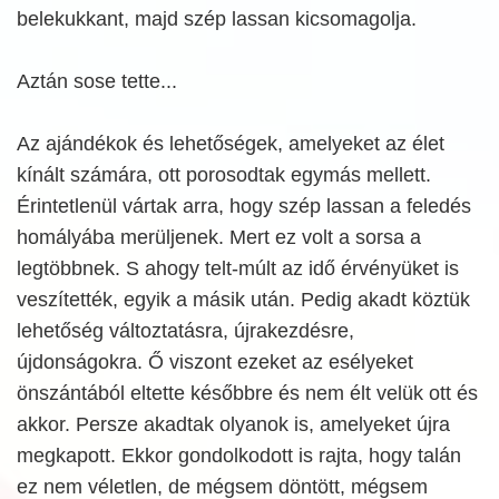
belekukkant, majd szép lassan kicsomagolja.
Aztán sose tette...
Az ajándékok és lehetőségek, amelyeket az élet
kínált számára, ott porosodtak egymás mellett.
Érintetlenül vártak arra, hogy szép lassan a feledés
homályába merüljenek. Mert ez volt a sorsa a
legtöbbnek. S ahogy telt-múlt az idő érvényüket is
veszítették, egyik a másik után. Pedig akadt köztük
lehetőség változtatásra, újrakezdésre,
újdonságokra. Ő viszont ezeket az esélyeket
önszántából eltette későbbre és nem élt velük ott és
akkor. Persze akadtak olyanok is, amelyeket újra
megkapott. Ekkor gondolkodott is rajta, hogy talán
ez nem véletlen, de mégsem döntött, mégsem