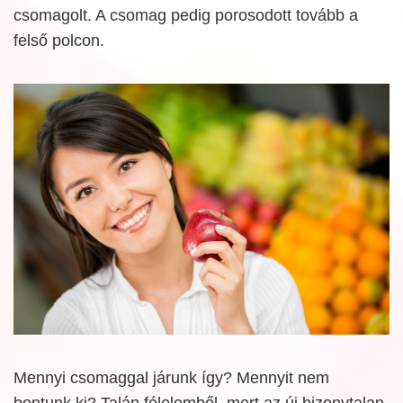
csomagolt. A csomag pedig porosodott tovább a
felső polcon.
Mennyi csomaggal járunk így? Mennyit nem
bontunk ki? Talán félelemből, mert az új bizonytalan.