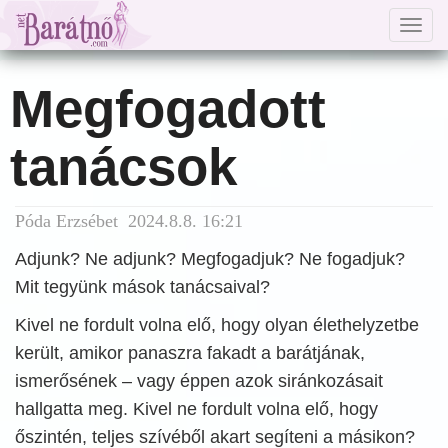
Togg
navig
Megfogadott
tanácsok
Póda Erzsébet 2024.8.8. 16:21
Adjunk? Ne adjunk? Megfogadjuk? Ne fogadjuk?
Mit tegyünk mások tanácsaival?
Kivel ne fordult volna elő, hogy olyan élethelyzetbe
került, amikor panaszra fakadt a barátjának,
ismerősének – vagy éppen azok siránkozásait
hallgatta meg. Kivel ne fordult volna elő, hogy
őszintén, teljes szívéből akart segíteni a másikon?