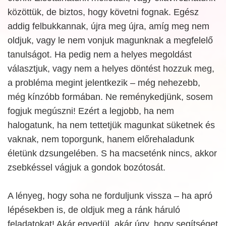
közöttük, de biztos, hogy követni fognak. Egész
addig felbukkannak, újra meg újra, amíg meg nem
oldjuk, vagy le nem vonjuk magunknak a megfelelő
tanulságot. Ha pedig nem a helyes megoldást
választjuk, vagy nem a helyes döntést hozzuk meg,
a probléma megint jelentkezik – még nehezebb,
még kínzóbb formában. Ne reménykedjünk, sosem
fogjuk megúszni! Ezért a legjobb, ha nem
halogatunk, ha nem tettetjük magunkat süketnek és
vaknak, nem toporgunk, hanem előrehaladunk
életünk dzsungelében. S ha macseténk nincs, akkor
zsebkéssel vágjuk a gondok bozótosát.
A lényeg, hogy soha ne forduljunk vissza – ha apró
lépésekben is, de oldjuk meg a ránk háruló
feladatokat! Akár egyedül, akár úgy, hogy segítséget