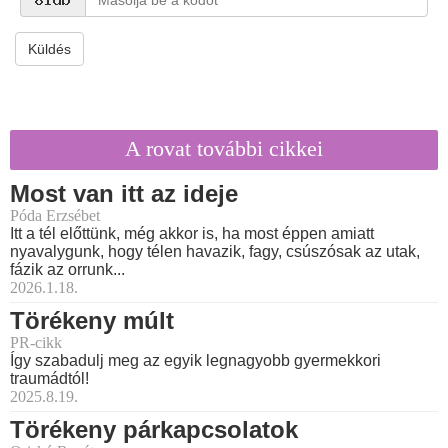
Küldés
A rovat további cikkei
Most van itt az ideje
Póda Erzsébet
Itt a tél előttünk, még akkor is, ha most éppen amiatt
nyavalygunk, hogy télen havazik, fagy, csúszósak az utak,
fázik az orrunk...
2026.1.18.
Törékeny múlt
PR-cikk
Így szabadulj meg az egyik legnagyobb gyermekkori
traumádtól!
2025.8.19.
Törékeny párkapcsolatok