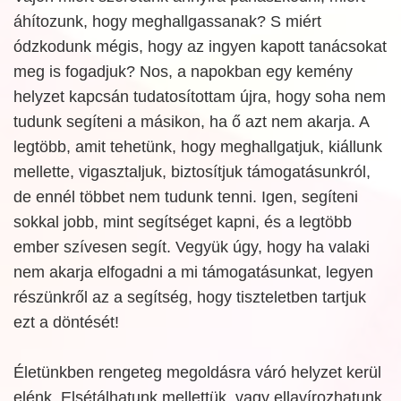
áhítozunk, hogy meghallgassanak? S miért
ódzkodunk mégis, hogy az ingyen kapott tanácsokat
meg is fogadjuk? Nos, a napokban egy kemény
helyzet kapcsán tudatosítottam újra, hogy soha nem
tudunk segíteni a másikon, ha ő azt nem akarja. A
legtöbb, amit tehetünk, hogy meghallgatjuk, kiállunk
mellette, vigasztaljuk, biztosítjuk támogatásunkról,
de ennél többet nem tudunk tenni. Igen, segíteni
sokkal jobb, mint segítséget kapni, és a legtöbb
ember szívesen segít. Vegyük úgy, hogy ha valaki
nem akarja elfogadni a mi támogatásunkat, legyen
részünkről az a segítség, hogy tiszteletben tartjuk
ezt a döntését!
Életünkben rengeteg megoldásra váró helyzet kerül
elénk. Elsétálhatunk mellettük, vagy ellavírozhatunk