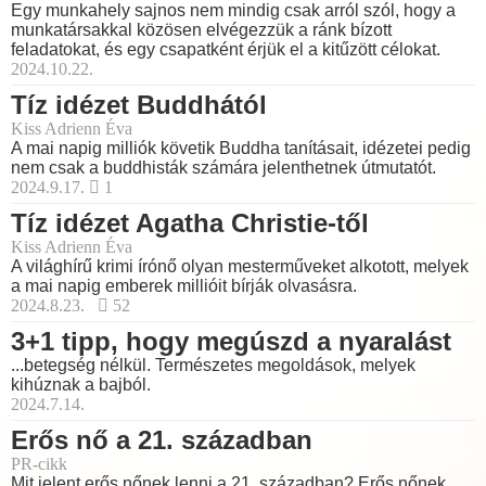
Egy munkahely sajnos nem mindig csak arról szól, hogy a
munkatársakkal közösen elvégezzük a ránk bízott
feladatokat, és egy csapatként érjük el a kitűzött célokat.
2024.10.22.
Tíz idézet Buddhától
Kiss Adrienn Éva
A mai napig milliók követik Buddha tanításait, idézetei pedig
nem csak a buddhisták számára jelenthetnek útmutatót.
2024.9.17.
1
Tíz idézet Agatha Christie-től
Kiss Adrienn Éva
A világhírű krimi írónő olyan mesterműveket alkotott, melyek
a mai napig emberek millióit bírják olvasásra.
2024.8.23.
52
3+1 tipp, hogy megúszd a nyaralást
...betegség nélkül. Természetes megoldások, melyek
kihúznak a bajból.
2024.7.14.
Erős nő a 21. században
PR-cikk
Mit jelent erős nőnek lenni a 21. században? Erős nőnek