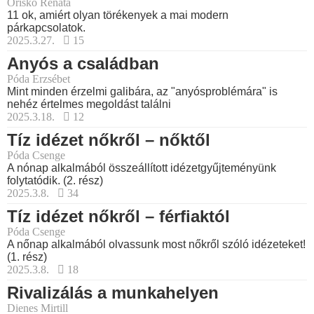
Oriskó Renáta
11 ok, amiért olyan törékenyek a mai modern
párkapcsolatok.
2025.3.27.
15
Anyós a családban
Póda Erzsébet
Mint minden érzelmi galibára, az "anyósproblémára" is
nehéz értelmes megoldást találni
2025.3.18.
12
Tíz idézet nőkről – nőktől
Póda Csenge
A nónap alkalmából összeállított idézetgyűjteményünk
folytatódik. (2. rész)
2025.3.8.
34
Tíz idézet nőkről – férfiaktól
Póda Csenge
A nőnap alkalmából olvassunk most nőkről szóló idézeteket!
(1. rész)
2025.3.8.
18
Rivalizálás a munkahelyen
Dienes Mirtill