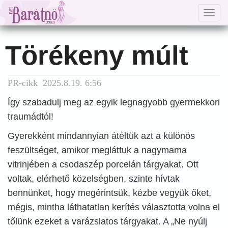
Togg
navig
Törékeny múlt
PR-cikk 2025.8.19. 6:56
Így szabadulj meg az egyik legnagyobb gyermekkori
traumádtól!
Gyerekként mindannyian átéltük azt a különös
feszültséget, amikor megláttuk a nagymama
vitrinjében a csodaszép porcelán tárgyakat. Ott
voltak, elérhető közelségben, szinte hívtak
bennünket, hogy megérintsük, kézbe vegyük őket,
mégis, mintha láthatatlan kerítés választotta volna el
tőlünk ezeket a varázslatos tárgyakat. A „Ne nyúlj