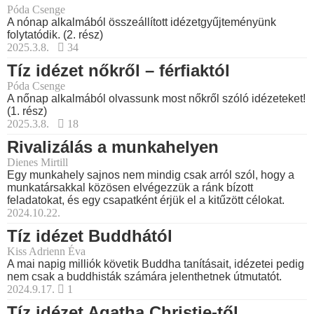
Póda Csenge
A nónap alkalmából összeállított idézetgyűjteményünk
folytatódik. (2. rész)
2025.3.8.
34
Tíz idézet nőkről – férfiaktól
Póda Csenge
A nőnap alkalmából olvassunk most nőkről szóló idézeteket!
(1. rész)
2025.3.8.
18
Rivalizálás a munkahelyen
Dienes Mirtill
Egy munkahely sajnos nem mindig csak arról szól, hogy a
munkatársakkal közösen elvégezzük a ránk bízott
feladatokat, és egy csapatként érjük el a kitűzött célokat.
2024.10.22.
Tíz idézet Buddhától
Kiss Adrienn Éva
A mai napig milliók követik Buddha tanításait, idézetei pedig
nem csak a buddhisták számára jelenthetnek útmutatót.
2024.9.17.
1
Tíz idézet Agatha Christie-től