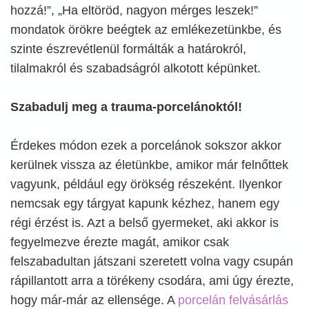
hozzá!”, „Ha eltöröd, nagyon mérges leszek!”
mondatok örökre beégtek az emlékezetünkbe, és
szinte észrevétlenül formálták a határokról,
tilalmakról és szabadságról alkotott képünket.
Szabadulj meg a trauma-porcelánoktól!
Érdekes módon ezek a porcelánok sokszor akkor
kerülnek vissza az életünkbe, amikor már felnőttek
vagyunk, például egy örökség részeként. Ilyenkor
nemcsak egy tárgyat kapunk kézhez, hanem egy
régi érzést is. Azt a belső gyermeket, aki akkor is
fegyelmezve érezte magát, amikor csak
felszabadultan játszani szeretett volna vagy csupán
rápillantott arra a törékeny csodára, ami úgy érezte,
hogy már-már az ellensége. A
porcelán felvásárlás