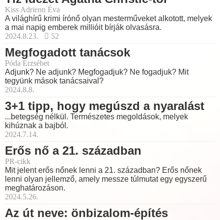
Kiss Adrienn Éva
A világhírű krimi írónő olyan mesterműveket alkotott, melyek
a mai napig emberek millióit bírják olvasásra.
2024.8.23.
52
Megfogadott tanácsok
Póda Erzsébet
Adjunk? Ne adjunk? Megfogadjuk? Ne fogadjuk? Mit
tegyünk mások tanácsaival?
2024.8.8.
3+1 tipp, hogy megúszd a nyaralást
...betegség nélkül. Természetes megoldások, melyek
kihúznak a bajból.
2024.7.14.
Erős nő a 21. században
PR-cikk
Mit jelent erős nőnek lenni a 21. században? Erős nőnek
lenni olyan jellemző, amely messze túlmutat egy egyszerű
meghatározáson.
2024.5.26.
Az út neve: önbizalom-építés