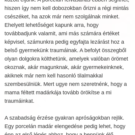
hiszen így nem kell dobozokban őrizni a régi mintás
csészéket, ha azok már nem szolgálnak minket.
Ehelyett lehetőséget kapunk arra, hogy
továbbadjunk valamit, ami más számára értéket
képvisel, számunkra pedig egyfajta lezárást hoz a
belső gyermekünk traumáinak. A befolyt összegből
olyan dolgokra költhetünk, amelyek valóban örömet
okoznak, akár magunknak, akár gyermekeinknek,
akiknek már nem kell hasonló tilalmakkal
szembesülniük. Mert ugye nem szeretnénk, hogy a
mama féltett madárkája tovább örökítse a mi
traumáinkat.
A szabadság érzése gyakran apróságokban rejlik.
Egy porcelán madár elengedése pedig lehet, hogy
épp az első lépés ahhoz, hogy a bennünk élő