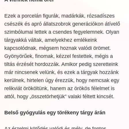
Ezek a porcelán figurák, madárkák, rózsadíszes
csészék és apró állatszobrok generációkon átívelő
szimbólumai lettek a csendes fegyelemnek. Olyan
tárgyakká váltak, amelyekhez emlékeink
kapcsolódnak, mégsem hoznak valódi örömet.
Gyönyörűek, finomak, kézzel festettek, mégis a
tiltás érzését hordozzák. Amikor pedig szeretteink
már nincsenek velünk, és ezek a tárgyak hozzánk
kerülnek, hirtelen úgy érezzük, hogy nemcsak egy
relikviát örököltünk, hanem az örökös félelmet is
attól, hogy „összetörhetjük” valaki féltett kincsét.
Belső gyógyulás egy törékeny tárgy árán
Az érzelmi kötődés valódi és mély, de fontos