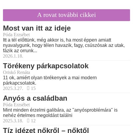
A rovat további cikkei
Most van itt az ideje
Póda Erzsébet
Itt a tél előttünk, még akkor is, ha most éppen amiatt
nyavalygunk, hogy télen havazik, fagy, csúszósak az utak,
fázik az orrunk...
2026.1.18.
Törékeny párkapcsolatok
Oriskó Renáta
11 ok, amiért olyan törékenyek a mai modern
párkapcsolatok.
2025.3.27.
15
Anyós a családban
Póda Erzsébet
Mint minden érzelmi galibára, az "anyósproblémára" is
nehéz értelmes megoldást találni
2025.3.18.
12
Tíz idézet nőkről – nőktől