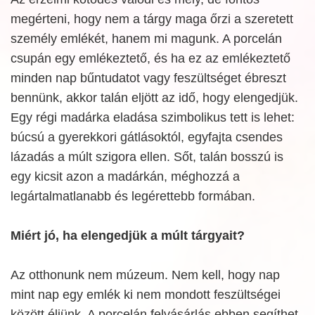
megérteni, hogy nem a tárgy maga őrzi a szeretett
személy emlékét, hanem mi magunk. A porcelán
csupán egy emlékeztető, és ha ez az emlékeztető
minden nap bűntudatot vagy feszültséget ébreszt
bennünk, akkor talán eljött az idő, hogy elengedjük.
Egy régi madárka eladása szimbolikus tett is lehet:
búcsú a gyerekkori gátlásoktól, egyfajta csendes
lázadás a múlt szigora ellen. Sőt, talán bosszú is
egy kicsit azon a madárkán, méghozzá a
legártalmatlanabb és legérettebb formában.
Miért jó, ha elengedjük a múlt tárgyait?
Az otthonunk nem múzeum. Nem kell, hogy nap
mint nap egy emlék ki nem mondott feszültségei
között éljünk. A porcelán felvásárlás ebben segíthet,