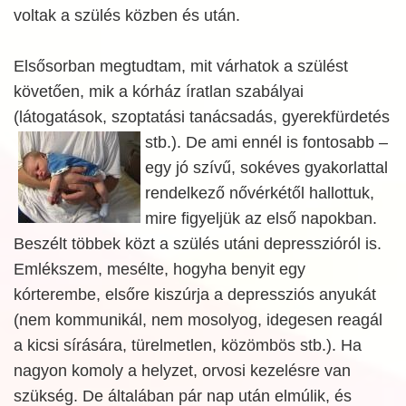
voltak a szülés közben és után.
Elsősorban megtudtam, mit várhatok a szülést
követően, mik a kórház íratlan szabályai
(látogatások, szoptatási tanácsadás, gyerekfürdetés
stb.).
De ami ennél is fontosabb –
egy jó szívű, sokéves gyakorlattal
rendelkező nővérkétől hallottuk,
mire figyeljük az első napokban.
Beszélt többek közt a szülés utáni depresszióról is.
Emlékszem, mesélte, hogyha benyit egy
kórterembe, elsőre kiszúrja a depressziós anyukát
(nem kommunikál, nem mosolyog, idegesen reagál
a kicsi sírására, türelmetlen, közömbös stb.). Ha
nagyon komoly a helyzet, orvosi kezelésre van
szükség. De általában pár nap után elmúlik, és