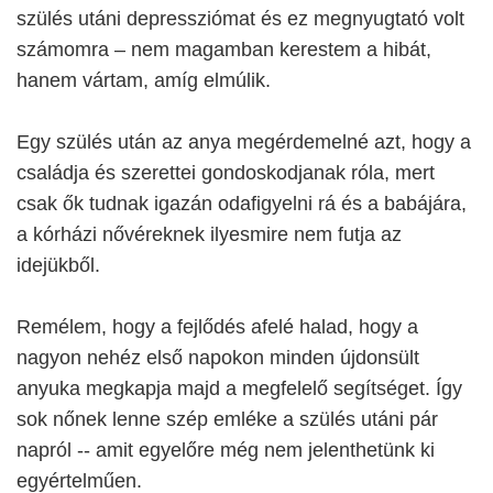
szülés utáni depressziómat és ez megnyugtató volt
számomra – nem magamban kerestem a hibát,
hanem vártam, amíg elmúlik.
Egy szülés után az anya megérdemelné azt, hogy a
családja és szerettei gondoskodjanak róla, mert
csak ők tudnak igazán odafigyelni rá és a babájára,
a kórházi nővéreknek ilyesmire nem futja az
idejükből.
Remélem, hogy a fejlődés afelé halad, hogy a
nagyon nehéz első napokon minden újdonsült
anyuka megkapja majd a megfelelő segítséget. Így
sok nőnek lenne szép emléke a szülés utáni pár
napról -- amit egyelőre még nem jelenthetünk ki
egyértelműen.