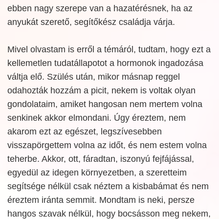
ebben nagy szerepe van a hazatérésnek, ha az
anyukát szerető, segítőkész családja várja.
Mivel olvastam is erről a témáról, tudtam, hogy ezt a
kellemetlen tudatállapotot a hormonok ingadozása
váltja elő. Szülés után, mikor másnap reggel
odahozták hozzám a picit, nekem is voltak olyan
gondolataim, amiket hangosan nem mertem volna
senkinek akkor elmondani. Úgy éreztem, nem
akarom ezt az egészet, legszívesebben
visszapörgettem volna az időt, és nem estem volna
teherbe. Akkor, ott, fáradtan, iszonyú fejfájással,
egyedül az idegen környezetben, a szeretteim
segítsége nélkül csak néztem a kisbabámat és nem
éreztem iránta semmit. Mondtam is neki, persze
hangos szavak nélkül, hogy bocsásson meg nekem,