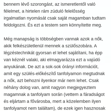
bennem lévő szorongást, az ismeretlentől való
félelmet, a hirtelen rám zúduló felelősség
irgalmatlan nyomását csak saját magamban tudtam
feldolgozni. És ezt a testem sem könnyítette meg.
Még manapság is többségben vannak azok a nők,
akik felkészületlenül mennek a szülőszobára. A
légzéstechnikát gyorsan el lehet sajátítani, ha épp
van kéznél valaki, aki elmagyarázza ezt a vajúdó
anyukának. De azt a sok-sok órányi információt,
amit egy szülés-előkészítő tanfolyamon megtudnak
a nők, azt behozni ilyenkor már nem lehet. Csak
néhány dolog van, amit nagyon megjegyeztem
magamnak a tanfolyam során (vettem a fáradságot
és eljártam a fővárosba, mert a közelemben ilyen
tanfolyamot nem találtam), de ezek igen hasznosak