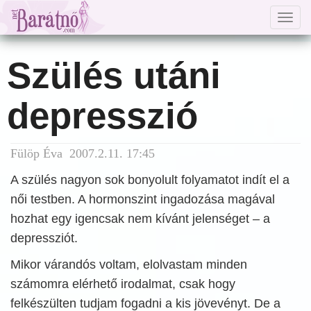
Togg
navig
Szülés utáni
depresszió
Fülöp Éva 2007.2.11. 17:45
A szülés nagyon sok bonyolult folyamatot indít el a
női testben. A hormonszint ingadozása magával
hozhat egy igencsak nem kívánt jelenséget – a
depressziót.
Mikor várandós voltam, elolvastam minden
számomra elérhető irodalmat, csak hogy
felkészülten tudjam fogadni a kis jövevényt. De a