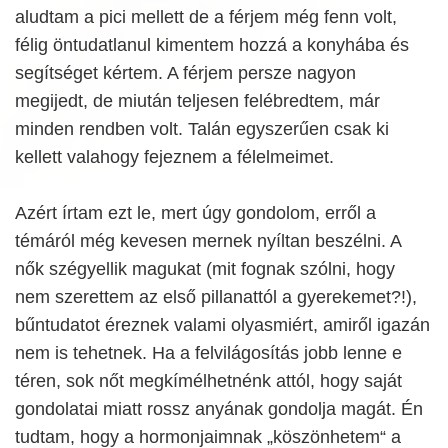
aludtam a pici mellett de a férjem még fenn volt,
félig öntudatlanul kimentem hozzá a konyhába és
segítséget kértem. A férjem persze nagyon
megijedt, de miután teljesen felébredtem, már
minden rendben volt. Talán egyszerűen csak ki
kellett valahogy fejeznem a félelmeimet.
Azért írtam ezt le, mert úgy gondolom, erről a
témáról még kevesen mernek nyíltan beszélni. A
nők szégyellik magukat (mit fognak szólni, hogy
nem szerettem az első pillanattól a gyerekemet?!),
bűntudatot éreznek valami olyasmiért, amiről igazán
nem is tehetnek. Ha a felvilágosítás jobb lenne e
téren, sok nőt megkímélhetnénk attól, hogy saját
gondolatai miatt rossz anyának gondolja magát. Én
tudtam, hogy a hormonjaimnak „köszönhetem“ a