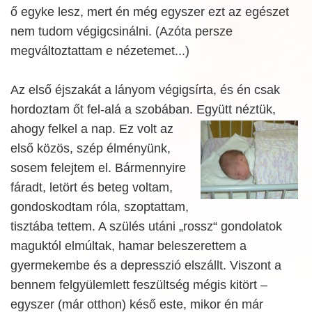
ő egyke lesz, mert én még egyszer ezt az egészet
nem tudom végigcsinálni. (Azóta persze
megváltoztattam e nézetemet...)
Az első éjszakát a lányom végigsírta, és én csak
hordoztam őt fel-alá a szobában. Együtt néztük,
ahogy felkel a nap.
Ez volt az
első közös, szép élményünk,
sosem felejtem el. Bármennyire
fáradt, letört és beteg voltam,
gondoskodtam róla, szoptattam,
tisztába tettem. A szülés utáni „rossz“ gondolatok
maguktól elmúltak, hamar beleszerettem a
gyermekembe és a depresszió elszállt. Viszont a
bennem felgyülemlett feszültség mégis kitört –
egyszer (már otthon) késő este, mikor én már