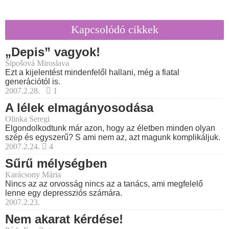
Kapcsolódó cikkek
„Depis” vagyok!
Šipošová Miroslava
Ezt a kijelentést mindenfelől hallani, még a fiatal
generációtól is.
2007.2.28.
1
A lélek elmagányosodása
Olinka Seregi
Elgondolkodtunk már azon, hogy az életben minden olyan
szép és egyszerű? S ami nem az, azt magunk komplikáljuk.
2007.2.24.
4
Sűrű mélységben
Karácsony Mária
Nincs az az orvosság nincs az a tanács, ami megfelelő
lenne egy depressziós számára.
2007.2.23.
Nem akarat kérdése!