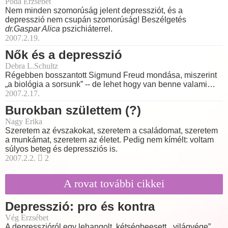
Póda Erzsébet
Nem minden szomorúság jelent depressziót, és a
depresszió nem csupán szomorúság! Beszélgetés
dr.Gaspar Alica
pszichiáterrel.
2007.2.19.
Nők és a depresszió
Debra L.Schultz
Régebben bosszantott Sigmund Freud mondása, miszerint
„a biológia a sorsunk” -- de lehet hogy van benne valami…
2007.2.17.
Burokban születtem (?)
Nagy Erika
Szeretem az évszakokat, szeretem a családomat, szeretem
a munkámat, szeretem az életet. Pedig nem kímélt: voltam
súlyos beteg és depressziós is.
2007.2.2.
2
A rovat további cikkei
Depresszió: pro és kontra
Vég Erzsébet
A depresszióról egy lehangolt, kétségbeesett, „világvége”