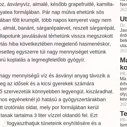
 ásványvíz, almalé, később grapefruitlé, kamilla-
Nem
202
onyatea formájában. Pár nap múlva ehetünk sós
Ut
héjában főtt krumplit, több napos kenyeret vagy nem
Dr.
almát, banánt, sárgarépalevet, reszelt sárgarépát,
Jav
érd
llapotunk javulásával térhetünk vissza megszokott
bet
étás hiba következtében megjelenő hasmenéskor,
uta
202
, esetleg egyszerre túl nagy mennyiséget vettünk
M
rú koplalás a legmegfelelőbb gyógyír.
ko
PR-
agy mennyiségű víz és ásványi anyag távozik a
Ma 
leg az idősek és a kicsi gyerekek számára
érh
tor
 ő szervezetük könnyebben legyengül, kiszáradhat.
oly
kev
mos egyéneknél jó hatású a gyógyszertárakban
202
 izotóniás oldat, mely por formájában kerül
Te
asak tartalma 3 liter vízzel oldandó fel. Ezt
PR-
fogyaszthatjuk tüneteink enyhítésére és a
Ism