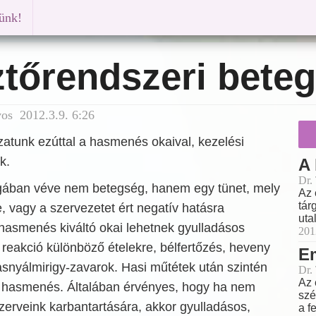
künk!
tőrendszeri beteg
vos 2012.3.9. 6:26
atunk ezúttal a hasmenés okaival, kezelési
k.
A 
Dr.
ban véve nem betegség, hanem egy tünet, mely
Az 
tár
, vagy a szervezetet ért negatív hatásra
uta
 hasmenés kiváltó okai lehetnek gyulladásos
201
 reakció különböző ételekre, bélfertőzés, heveny
Em
asnyálmirigy-zavarok. Hasi műtétek után szintén
Dr.
Az 
k hasmenés. Általában érvényes, hogy ha nem
szé
erveink karbantartására, akkor gyulladásos,
a fe