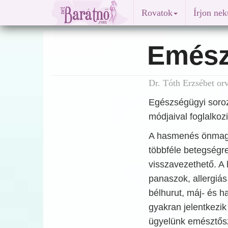
Rovatok
Írjon ne
Emész
Dr. Tóth Erzsébet or
Egészségügyi soroz
módjaival foglalkozi
A hasmenés önmagá
többféle betegségre
visszavezethető. A
panaszok, allergiás
bélhurut, máj- és h
gyakran jelentkezi
ügyelünk emésztősz