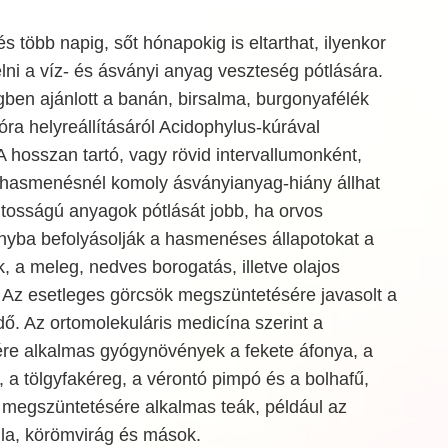
 több napig, sőt hónapokig is eltarthat, ilyenkor
lni a víz- és ásványi anyag veszteség pótlására.
ben ajánlott a banán, birsalma, burgonyafélék
óra helyreállításáról Acidophylus-kúrával
hosszan tartó, vagy rövid intervallumonként,
 hasmenésnél komoly ásványianyag-hiány állhat
ontosságú anyagok pótlását jobb, ha orvos
ányba befolyásolják a hasmenéses állapotokat a
 a meleg, nedves borogatás, illetve olajos
Az esetleges görcsök megszüntetésére javasolt a
ő. Az ortomolekuláris medicína szerint a
e alkalmas gyógynövények a fekete áfonya, a
 a tölgyfakéreg, a vérontó pimpó és a bolhafű,
s megszüntetésére alkalmas teák, például az
lla, körömvirág és mások.