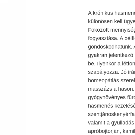
A krónikus hasmenés
különösen kell ügye
Fokozott mennyiség
fogyasztása. A bélfl
gondoskodhatunk. A 
gyakran jelentkező
be. Ilyenkor a létf
szabályozza. Jó ir
homeopátiás szerek,
masszázs a hason. 
gyógynövényes fürd
hasmenés kezelésér
szentjánoskenyérfa,
valamit a gyulladá
apróbojtorján, kami