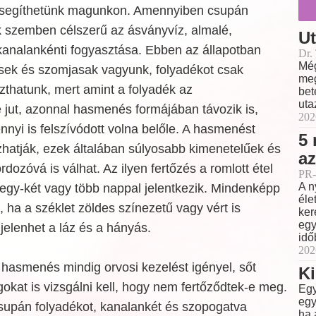
l segíthetünk magunkon. Amennyiben csupán
 szemben célszerű az ásványvíz, almalé,
Ut
kanalankénti fogyasztása. Ebben az állapotban
Dr.
Még
sek és szomjasak vagyunk, folyadékot csak
meg
zthatunk, mert amint a folyadék az
bet
uta
jut, azonnal hasmenés formájában távozik is,
202
nyi is felszívódott volna belőle. A hasmenést
5 
zhatják, ezek általában súlyosabb kimenetelűek és
az
dozóvá is válhat. Az ilyen fertőzés a romlott étel
PR-
A n
 egy-két vagy több nappal jelentkezik. Mindenképp
éle
, ha a széklet zöldes színezetű vagy vért is
ker
egy
gjelenhet a láz és a hányás.
idő
202
 hasmenés mindig orvosi kezelést igényel, sőt
Ki
okat is vizsgálni kell, hogy nem fertőződtek-e meg.
Egy
egy
supán folyadékot, kanalankét és szopogatva
ha 