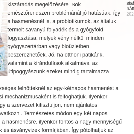
sta
kiszáradás megelőzésére. Sok
hát
emésztőrendszeri problémánál jó hatásúak, így
202
a hasmenésnél is, a probiotikumok, az általuk
termelt savanyú folyadék és a gyógyföld
fogyasztása, melyek vény nélkül minden
gyógyszertárban vagy bioüzletben
beszerezhetőek. Jó, ha otthoni patikánk,
valamint a kirándulások alkalmával az
útipoggyászunk ezeket mindig tartalmazza.
séges felnőtteknél az egy-kétnapos hasmenést a
ási mechanizmusaként is felfoghatjuk. Ilyenkor
gy a szervezet kitisztuljon, nem ajánlatos
avatkozni. Természetes módon egy-két napos
nk a hasmenésre, ilyenkor fontos a nagy mennyiségű
ák és ásványvizek formájában. Így pótolhatjuk az