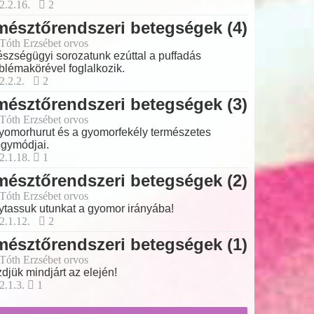
2.2.16.
2
észtőrendszeri betegségek (4)
 Tóth Erzsébet orvos
szségügyi sorozatunk ezúttal a puffadás
blémakörével foglalkozik.
2.2.2.
2
észtőrendszeri betegségek (3)
 Tóth Erzsébet orvos
yomorhurut és a gyomorfekély természetes
gymódjai.
2.1.18.
1
észtőrendszeri betegségek (2)
 Tóth Erzsébet orvos
ytassuk utunkat a gyomor irányába!
2.1.12.
2
észtőrendszeri betegségek (1)
 Tóth Erzsébet orvos
djük mindjárt az elején!
2.1.3.
1