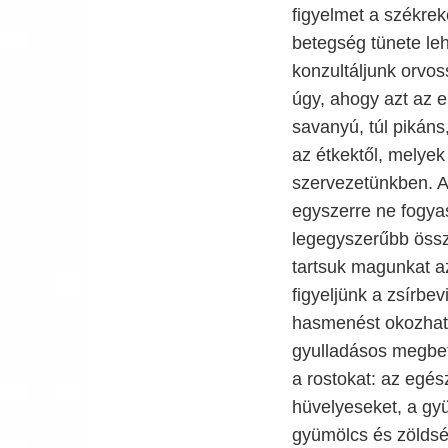
figyelmet a székre
betegség tünete le
konzultáljunk orvos
úgy, ahogy azt az e
savanyú, túl pikáns,
az étkektől, melyek
szervezetünkben. A
egyszerre ne fogyas
legegyszerűbb össze
tartsuk magunkat az
figyeljünk a zsírbev
hasmenést okozhat 
gyulladásos megbet
a rostokat: az egé
hüvelyeseket, a gy
gyümölcs és zöldség