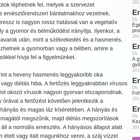
201
tok léphetnek fel, melyek a szervezet
Em
s emésztőrendszeri bántalmakhoz vezetnek.
Dr.
tressz is nagyon rossz hatással van a vegetatív
Egé
y a gyomor és bélműködést irányítja. Ilyenkor, a
pro
201
zavarok után, mint a székrekedés és a hasmenés,
Em
ezhetnek a gyomorban vagy a bélben, amire a
Dr.
ökkel hívja fel a figyelmünket.
A g
gyó
201
rint a heveny hasmenés leggyakoribb oka
Em
 vagy diétás hiba. A fertőzés leggyakrabban vírusos
Dr.
st okozó vírusok nagyon gyorsan elszaporodnak,
Fol
201
órával a fertőzést követően jelentkezik a
Em
hányás és magas láz kíséretében. A hányás és
Dr.
magától megszűnik, majd diétás megszorítások
Kez
 áll a normális emésztés. A hányásos állapot alatt
201
n ételt vagy italt magunkhoz venni, a száj vízzel