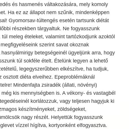
kedés és hasmenés váltakozására, mely komoly
het. Ha ez az állapot nem szűnik, mindenképpen
sal! Gyomorsav-túltengés esetén tartsunk diétát
lőbbi részekben tárgyaltuk. Ne fogyasszunk
 túl meleg ételeket, valamint tartózkodjunk azoktól
 megfigyeléseink szerint savat okoznak
 hasnyálmirigy betegségeinél ügyeljünk arra, hogy
szunk túl sokféle ételt. Ételünk legyen a lehető
tételű, legegyszerűbben elkészítve, ha tudjuk,
 osztott diéta elveihez. Epeproblémáknál
itelre! Mindenfajta zsiradék (állati, növényi)
még kis mennyiségben is. A vékony- és vastagbél
egedéseinél korlátozzuk, vagy teljesen hagyjuk ki
szmagos készítményeket, zöldségeket,
ümölcsök nagy részét. Helyettük fogyasszunk
levet vízzel hígítva, kortyonként elfogyasztva.