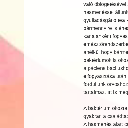
való öblögetéséve
hasmenéssel állunk
gyulladásgátló tea 
bármennyire is éhe
kanalanként fogyas
emésztőrendszerbe 
anélkül hogy bármen
baktériumok is oko
a páciens bacilushor
elfogyasztása után
forduljunk orvoshoz
tartalmaz. Itt is me
A baktérium okozta
gyakran a családtag
A hasmenés alatt c