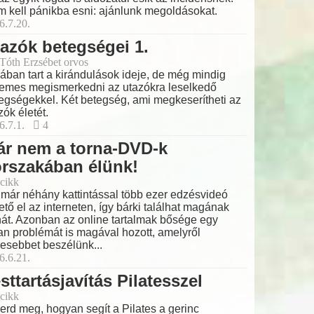
 kell pánikba esni: ajánlunk megoldásokat.
6.7.20.
azók betegségei 1.
 Tóth Erzsébet orvos
ában tart a kirándulások ideje, de még mindig
emes megismerkedni az utazókra leselkedő
egségekkel. Két betegség, ami megkeserítheti az
zók életét.
6.7.1.
4
ár nem a torna-DVD-k
rszakában élünk!
cikk
már néhány kattintással több ezer edzésvideó
ető el az interneten, így bárki találhat magának
nát. Azonban az online tartalmak bősége egy
an problémát is magával hozott, amelyről
esebbet beszélünk...
6.6.21.
sttartásjavítás Pilatesszel
cikk
erd meg, hogyan segít a Pilates a gerinc