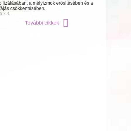
bilizálásában, a mélyizmok erősítésében és a
fájás csökkentésében.
6.3.3.
További cikkek