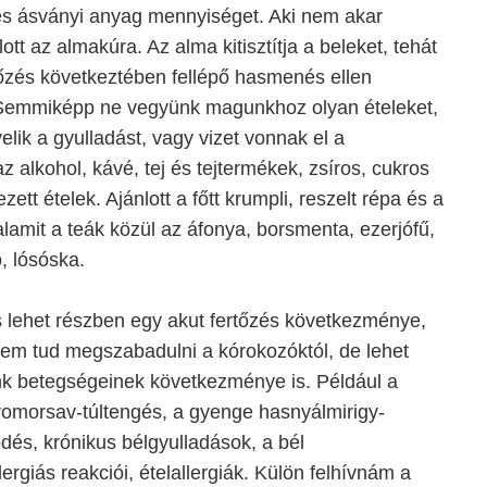
 és ásványi anyag mennyiséget. Aki nem akar
lott az almakúra. Az alma kitisztítja a beleket, tehát
tőzés következtében fellépő hasmenés ellen
 Semmiképp ne vegyünk magunkhoz olyan ételeket,
elik a gyulladást, vagy vizet vonnak el a
z alkohol, kávé, tej és tejtermékek, zsíros, cukros
ett ételek. Ajánlott a főtt krumpli, reszelt répa és a
alamit a teák közül az áfonya, borsmenta, ezerjófű,
, lósóska.
lehet részben egy akut fertőzés következménye,
nem tud megszabadulni a kórokozóktól, de lehet
k betegségeinek következménye is. Például a
omorsav-túltengés, a gyenge hasnyálmirigy-
s, krónikus bélgyulladások, a bél
ergiás reakciói, ételallergiák. Külön felhívnám a