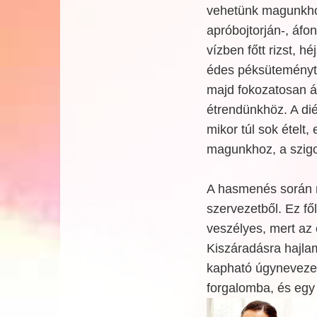
vehetünk magunkhoz,
apróbojtorján-, áf
vízben főtt rizst, 
édes péksüteményt, 
majd fokozatosan á
étrendünkhöz. A di
mikor túl sok ételt
magunkhoz, a szigo
A hasmenés során n
szervezetből. Ez fő
veszélyes, mert az
Kiszáradásra hajla
kapható úgynevezett
forgalomba, és egy t