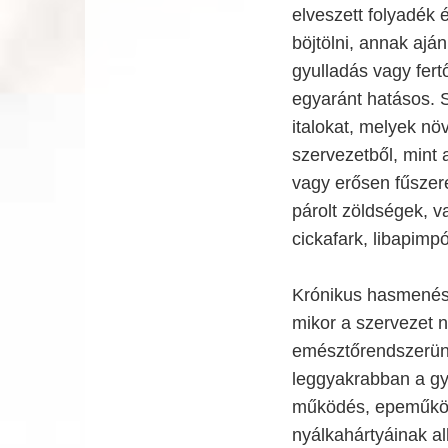
elveszett folyadék
böjtölni, annak aján
gyulladás vagy fer
egyaránt hatásos.
italokat, melyek növ
szervezetből, mint a
vagy erősen fűszerez
párolt zöldségek, v
cickafark, libapimpó
Krónikus hasmenés 
mikor a szervezet 
emésztőrendszerün
leggyakrabban a gy
működés, epeműködé
nyálkahártyáinak all