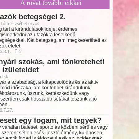
A rovat további cikkei
azók betegségei 2.
 Tóth Erzsébet orvos
 tart a kirándulások ideje, érdemes
ismerkedni az utazókra leselkedő
egségekkel. Két betegség, ami megkeserítheti az
zók életét.
6.8.1.
5
nyári szokás, ami tönkreteheti
 ízületeidet
cikk
yár a szabadság, a kikapcsolódás és az aktív
tmód időszaka, amikor többet kirándulunk,
ékpározunk, úszunk, kertészkedünk vagy
szerűen csak hosszabb sétákat teszünk a jó
ben.
6.7.27.
esett egy fogam, mit tegyek?
 váratlan baleset, sportolás közbeni sérülés vagy
 szerencsétlen esés ijesztő élmény, különösen,
az egyik fogad is áldozatul esik az incidensnek.