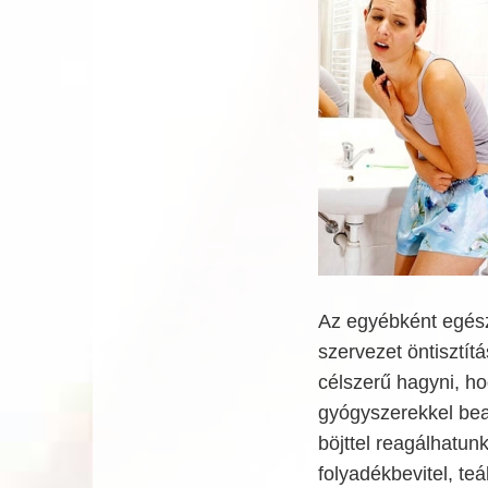
Az egyébként egész
szervezet öntisztít
célszerű hagyni, ho
gyógyszerekkel be
böjttel reagálhatu
folyadékbevitel, te