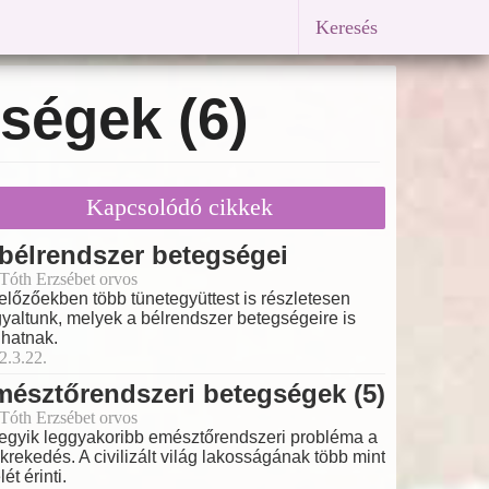
Keresés
ségek (6)
Kapcsolódó cikkek
bélrendszer betegségei
 Tóth Erzsébet orvos
előzőekben több tünetegyüttest is részletesen
gyaltunk, melyek a bélrendszer betegségeire is
lhatnak.
2.3.22.
észtőrendszeri betegségek (5)
 Tóth Erzsébet orvos
egyik leggyakoribb emésztőrendszeri probléma a
krekedés. A civilizált világ lakosságának több mint
lét érinti.