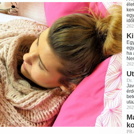
éle
ker
egy
idő
202
Ki
Egy
egy
ha 
Nem
202
Ut
Dr.
Jav
érd
bet
uta
202
M
ko
PR-