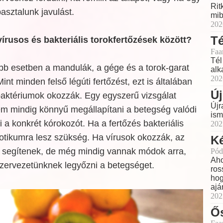
Rit
asztalunk javulást.
mib
202
Té
írusos és bakteriális torokfertőzések között?
Faa
Tél
öbb esetben a mandulák, a gége és a torok-garat
alk
202
Mint minden felső légúti fertőzést, ezt is általában
Új
baktériumok okozzák. Egy egyszerű vizsgálat
Újr
m mindig könnyű megállapítani a betegség valódi
ism
i a konkrét kórokozót. Ha a fertőzés bakteriális
202
biotikumra lesz szükség. Ha vírusok okozzák, az
Ké
 segítenek, de még mindig vannak módok arra,
Pód
Aho
zervezetünknek legyőzni a betegséget.
ros
hog
ajá
202
Ő