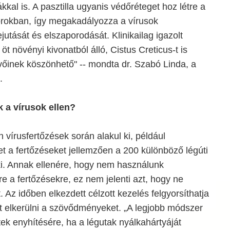
ákkal is. A pasztilla ugyanis védőréteget hoz létre a
orokban, így megakadályozza a vírusok
jutását és elszaporodását. Klinikailag igazolt
öt növényi kivonatból álló, Cistus Creticus-t is
vőinek köszönhető" -- mondta dr. Szabó Linda, a
.
 a vírusok ellen?
n vírusfertőzések során alakul ki, például
t a fertőzéseket jellemzően a 200 különböző légúti
 ki. Annak ellenére, hogy nem használunk
re a fertőzésekre, ez nem jelenti azt, hogy ne
. Az időben elkezdett célzott kezelés felgyorsíthatja
ít elkerülni a szövődményeket. „A legjobb módszer
tek enyhítésére, ha a légutak nyálkahártyáját