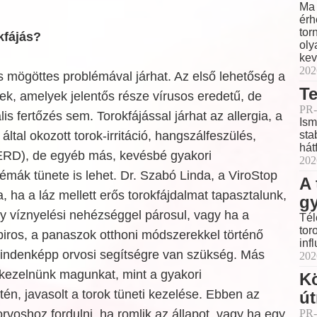
Ma 
érh
tor
kfájás?
oly
kev
202
 mögöttes problémával járhat. Az első lehetőség a
Te
ések, amelyek jelentős része vírusos eredetű, de
PR-
lis fertőzés sem. Torokfájással járhat az allergia, a
Ism
ltal okozott torok-irritáció, hangszálfeszülés,
sta
hát
ERD), de egyéb más, kevésbé gyakori
202
mák tünete is lehet. Dr. Szabó Linda, a ViroStop
A 
, ha a láz mellett erős torokfájdalmat tapasztalunk,
g
gy víznyelési nehézséggel párosul, vagy ha a
Tél
tor
piros, a panaszok otthoni módszerekkel történő
inf
mindenképp orvosi segítségre van szükség. Más
202
 kezelnünk magunkat, mint a gyakori
K
tén, javasolt a torok tüneti kezelése. Ebben az
ú
orvoshoz fordulni, ha romlik az állapot, vagy ha egy
PR-