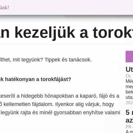
künk!
 kezeljük a torok
gíthet, mit tegyünk? Tippek és tanácsok.
Ut
Dr.
k hatékonyan a torokfájást?
Még
meg
bet
eseríti a hidegebb hónapokban a kaparó, fájó és a
uta
202
ő kellemetlen fájdalom. Ilyenkor alig várjuk, hogy
5 
 legyünk rajta és minél gyorsabban enyhítse valami
az
PR-
A n