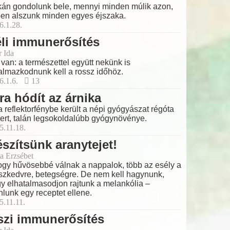
kán gondolunk bele, mennyi minden múlik azon,
en alszunk minden egyes éjszaka.
6.1.28.
li immunerősítés
r Ida
 van: a természettel együtt nekünk is
almazkodnunk kell a rossz időhöz.
6.1.6.
13
ra hódít az árnika
a reflektorfénybe került a népi gyógyászat régóta
ert, talán legsokoldalúbb gyógynövénye.
5.11.18.
szítsünk aranytejet!
a Erzsébet
gy hűvösebbé válnak a nappalok, több az esély a
szkedvre, betegségre. De nem kell hagynunk,
y elhatalmasodjon rajtunk a melankólia –
nlunk egy receptet ellene.
5.11.11.
szi immunerősítés