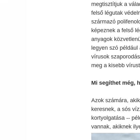
megtisztítjuk a vál
felső légutak védel
származó polifenol
képeznek a felső lé
anyagok közvetlenül
legyen szó például 
vírusok szaporodás
meg a kisebb vírust
Mi segíthet még, 
Azok számára, akik
keresnek, a sós víz
kortyolgatása -- pé
vannak, akiknek ily