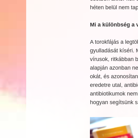
héten belül nem tap
Mi a különbség a v
A torokfájás a legt
gyulladását kíséri. 
vírusok, ritkábban 
alapján azonban ne
okát, és azonosítan
eredetre utal, anti
antibiotikumok nem
hogyan segítsünk s