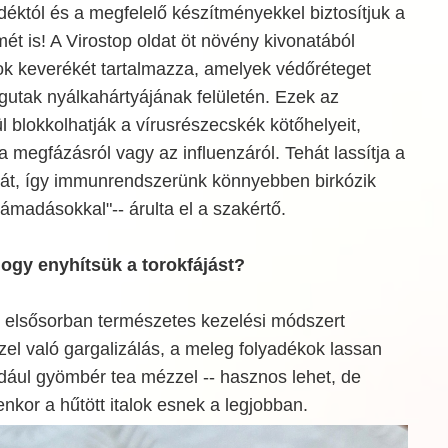
adéktól és a megfelelő készítményekkel biztosítjuk a
mét is! A Virostop oldat öt növény kivonatából
ok keverékét tartalmazza, amelyek védőréteget
gutak nyálkahártyájának felületén. Ezek az
 blokkolhatják a vírusrészecskék kötőhelyeit,
a megfázásról vagy az influenzáról. Tehát lassítja a
át, így immunrendszerünk könnyebben birkózik
ámadásokkal"-- árulta el a szakértő.
hogy enyhítsük a torokfájást?
 elsősorban természetes kezelési módszert
zel való gargalizálás, a meleg folyadékok lassan
ldául gyömbér tea mézzel -- hasznos lehet, de
enkor a hűtött italok esnek a legjobban.