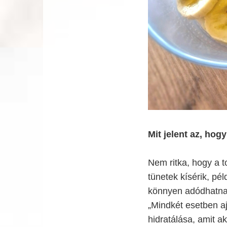
Mit jelent az, hog
Nem ritka, hogy a 
tünetek kísérik, p
könnyen adódhatnak
„Mindkét esetben aj
hidratálása, amit a