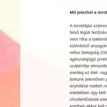
Mit jelezhet a toro
A torokfájás számos
felső légúti fertőz
nem ritka a bakteriá
különböző anyagok á
reflux betegség (G
egészségügyi problé
szakértője elmondta
esetleg ez étel- va
torkunk jelentősen 
enyhítése mellett 
esetekben úgy kell
vírusfertőzések ese
esetben akkor kell 