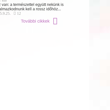
r Ida
 van: a természettel együtt nekünk is
almazkodnunk kell a rossz időhöz...
5.9.25.
12
További cikkek