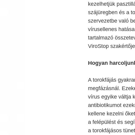
kezelhetjük pasztill
szájüregben és a t
szervezetbe való be
vírusellenes hatása 
tartalmazó összete
ViroStop szakértője
Hogyan harcoljunk
A torokfájás gyakra
megfázásnál. Ezeke
vírus egyike váltja
antibiotikumot ezek
kellene kezelni őket
a felépülést és seg
a torokfájásos tüne