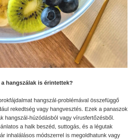
y a hangszálak is érintettek?
torokfájdalmat hangszál-problémával összefüggő
éldául rekedtség vagy hangvesztés. Ezek a panaszok
 hangszál-húzódásból vagy vírusfertőzésből.
ánlatos a halk beszéd, suttogás, és a légutak
kár inhalálásos módszerrel is megoldhatunk vagy