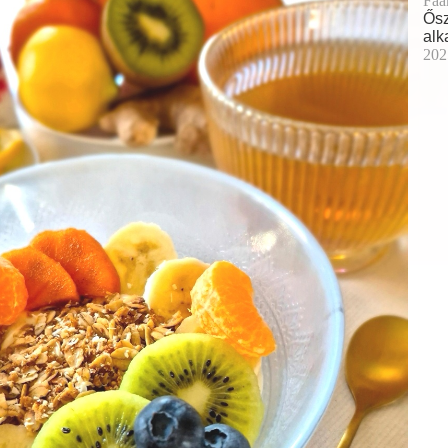
Faa
Ősz
alk
202