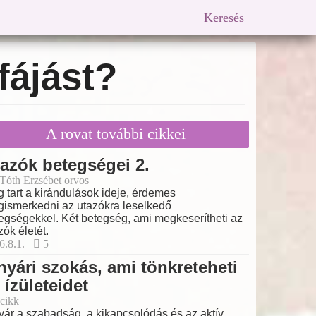
Keresés
fájást?
A rovat további cikkei
azók betegségei 2.
 Tóth Erzsébet orvos
 tart a kirándulások ideje, érdemes
ismerkedni az utazókra leselkedő
egségekkel. Két betegség, ami megkeserítheti az
zók életét.
6.8.1.
5
nyári szokás, ami tönkreteheti
 ízületeidet
cikk
yár a szabadság, a kikapcsolódás és az aktív