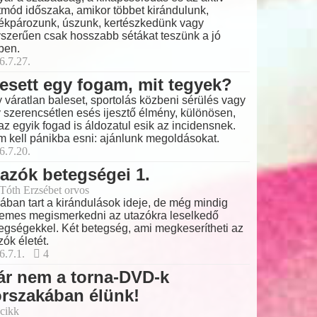
tmód időszaka, amikor többet kirándulunk,
ékpározunk, úszunk, kertészkedünk vagy
szerűen csak hosszabb sétákat teszünk a jó
ben.
6.7.27.
esett egy fogam, mit tegyek?
 váratlan baleset, sportolás közbeni sérülés vagy
 szerencsétlen esés ijesztő élmény, különösen,
az egyik fogad is áldozatul esik az incidensnek.
 kell pánikba esni: ajánlunk megoldásokat.
6.7.20.
azók betegségei 1.
 Tóth Erzsébet orvos
ában tart a kirándulások ideje, de még mindig
emes megismerkedni az utazókra leselkedő
egségekkel. Két betegség, ami megkeserítheti az
zók életét.
6.7.1.
4
ár nem a torna-DVD-k
rszakában élünk!
cikk