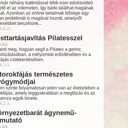
már néhány kattintással több ezer edzésvideó
ető el az interneten, így bárki találhat magának
nát. Azonban az online tartalmak bősége egy
an problémát is magával hozott, amelyről
esebbet beszélünk...
6.6.21.
sttartásjavítás Pilatesszel
cikk
erd meg, hogyan segít a Pilates a gerinc
bilizálásában, a mélyizmok erősítésében és a
fájás csökkentésében.
6.3.3.
torokfájás természetes
yógymódjai
en szinte folyamatosan jelen van az életünkben a
okfájás, amely leggyakrabban a megfázás és az
luenza egyik tünete.
6.2.3.
örnyezetbarát ágynemű-
tmutató
cikk