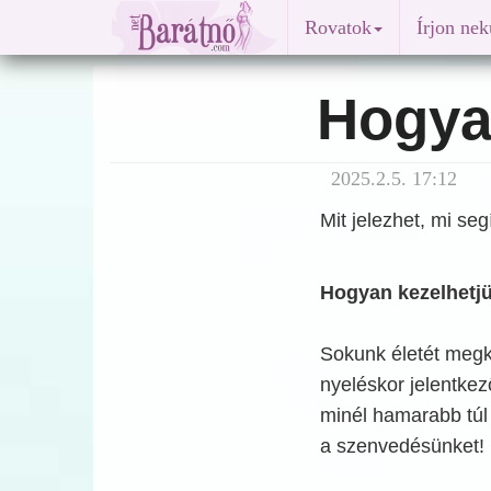
Rovatok
Írjon ne
Hogyan
2025.2.5. 17:12
Mit jelezhet, mi se
Hogyan kezelhetjü
Sokunk életét megk
nyeléskor jelentkez
minél hamarabb túl
a szenvedésünket!