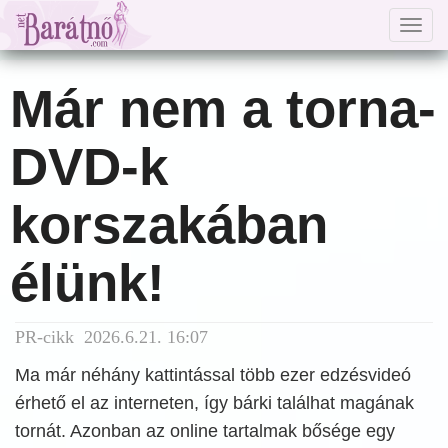
Togg
navig
Már nem a torna-
DVD-k
korszakában
élünk!
PR-cikk 2026.6.21. 16:07
Ma már néhány kattintással több ezer edzésvideó
érhető el az interneten, így bárki találhat magának
tornát. Azonban az online tartalmak bősége egy