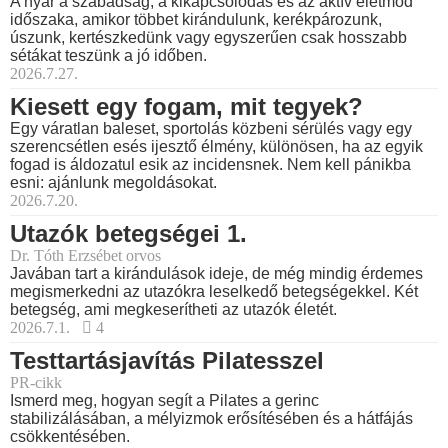
A nyár a szabadság, a kikapcsolódás és az aktív életmód
időszaka, amikor többet kirándulunk, kerékpározunk,
úszunk, kertészkedünk vagy egyszerűen csak hosszabb
sétákat teszünk a jó időben.
2026.7.27.
Kiesett egy fogam, mit tegyek?
Egy váratlan baleset, sportolás közbeni sérülés vagy egy
szerencsétlen esés ijesztő élmény, különösen, ha az egyik
fogad is áldozatul esik az incidensnek. Nem kell pánikba
esni: ajánlunk megoldásokat.
2026.7.20.
Utazók betegségei 1.
Dr. Tóth Erzsébet orvos
Javában tart a kirándulások ideje, de még mindig érdemes
megismerkedni az utazókra leselkedő betegségekkel. Két
betegség, ami megkeserítheti az utazók életét.
2026.7.1.
4
Testtartásjavítás Pilatesszel
PR-cikk
Ismerd meg, hogyan segít a Pilates a gerinc
stabilizálásában, a mélyizmok erősítésében és a hátfájás
csökkentésében.