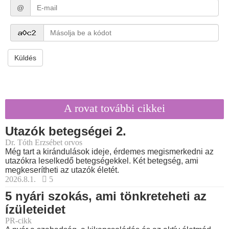
@
Küldés
A rovat további cikkei
Utazók betegségei 2.
Dr. Tóth Erzsébet orvos
Még tart a kirándulások ideje, érdemes megismerkedni az
utazókra leselkedő betegségekkel. Két betegség, ami
megkeserítheti az utazók életét.
2026.8.1.
5
5 nyári szokás, ami tönkreteheti az
ízületeidet
PR-cikk