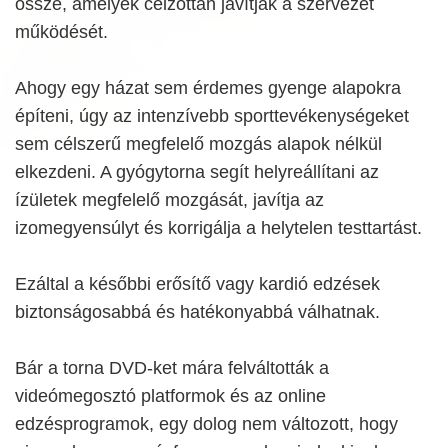
össze, amelyek célzottan javítják a szervezet
működését.
Ahogy egy házat sem érdemes gyenge alapokra
építeni, úgy az intenzívebb sporttevékenységeket
sem célszerű megfelelő mozgás alapok nélkül
elkezdeni. A gyógytorna segít helyreállítani az
ízületek megfelelő mozgását, javítja az
izomegyensúlyt és korrigálja a helytelen testtartást.
Ezáltal a későbbi erősítő vagy kardió edzések
biztonságosabbá és hatékonyabbá válhatnak.
Bár a torna DVD-ket mára felváltották a
videómegosztó platformok és az online
edzésprogramok, egy dolog nem változott, hogy