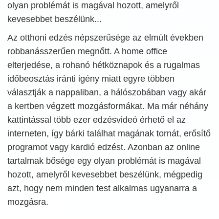
olyan problémát is magával hozott, amelyről
kevesebbet beszélünk...
Az otthoni edzés népszerűsége az elmúlt években
robbanásszerűen megnőtt. A home office
elterjedése, a rohanó hétköznapok és a rugalmas
időbeosztás iránti igény miatt egyre többen
választják a nappaliban, a hálószobában vagy akár
a kertben végzett mozgásformákat. Ma már néhány
kattintással több ezer edzésvideó érhető el az
interneten, így bárki találhat magának tornát, erősítő
programot vagy kardió edzést. Azonban az online
tartalmak bősége egy olyan problémát is magával
hozott, amelyről kevesebbet beszélünk, mégpedig
azt, hogy nem minden test alkalmas ugyanarra a
mozgásra.