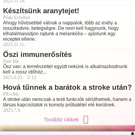
2025.11.18.
Készítsünk aranytejet!
Póda Erzsébet
Ahogy hűvösebbé válnak a nappalok, több az esély a
rosszkedvre, betegségre. De nem kell hagynunk, hogy
elhatalmasodjon rajtunk a melankólia – ajánlunk egy
receptet ellene.
2025.11.11.
Őszi immunerősítés
Faar Ida
Ősz van: a természettel együtt nekünk is alkalmazkodnunk
kell a rossz időhöz...
2025.9.25.
12
Hová tűnnek a barátok a stroke után?
PR-cikk
A stroke után nemcsak a testi funkciók sérülhetnek, hanem a
társas kapcsolatok is komoly próbatétel elé kerülnek.
2025.7.9.
További cikkek