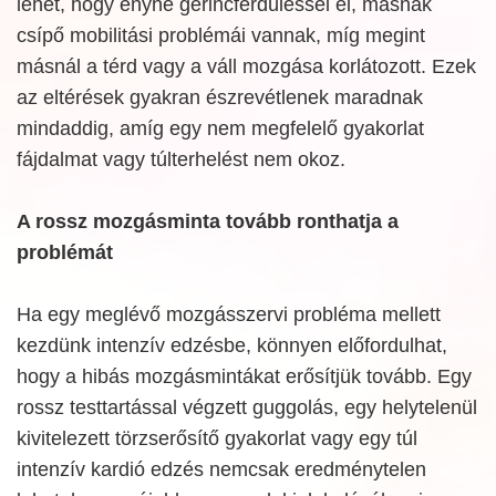
lehet, hogy enyhe gerincferdüléssel él, másnak
csípő mobilitási problémái vannak, míg megint
másnál a térd vagy a váll mozgása korlátozott. Ezek
az eltérések gyakran észrevétlenek maradnak
mindaddig, amíg egy nem megfelelő gyakorlat
fájdalmat vagy túlterhelést nem okoz.
A rossz mozgásminta tovább ronthatja a
problémát
Ha egy meglévő mozgásszervi probléma mellett
kezdünk intenzív edzésbe, könnyen előfordulhat,
hogy a hibás mozgásmintákat erősítjük tovább. Egy
rossz testtartással végzett guggolás, egy helytelenül
kivitelezett törzserősítő gyakorlat vagy egy túl
intenzív kardió edzés nemcsak eredménytelen