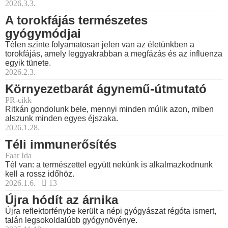
2026.3.3.
A torokfájás természetes
gyógymódjai
Télen szinte folyamatosan jelen van az életünkben a
torokfájás, amely leggyakrabban a megfázás és az influenza
egyik tünete.
2026.2.3.
Környezetbarát ágynemű-útmutató
PR-cikk
Ritkán gondolunk bele, mennyi minden múlik azon, miben
alszunk minden egyes éjszaka.
2026.1.28.
Téli immunerősítés
Faar Ida
Tél van: a természettel együtt nekünk is alkalmazkodnunk
kell a rossz időhöz.
2026.1.6.
13
Újra hódít az árnika
Újra reflektorfénybe került a népi gyógyászat régóta ismert,
talán legsokoldalúbb gyógynövénye.