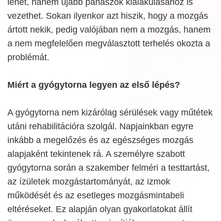
lehet, hanem újabb panaszok kialakulásához is
vezethet. Sokan ilyenkor azt hiszik, hogy a mozgás
ártott nekik, pedig valójában nem a mozgás, hanem
a nem megfelelően megválasztott terhelés okozta a
problémát.
Miért a gyógytorna legyen az első lépés?
A gyógytorna nem kizárólag sérülések vagy műtétek
utáni rehabilitációra szolgál. Napjainkban egyre
inkább a megelőzés és az egészséges mozgás
alapjaként tekintenek rá. A személyre szabott
gyógytorna során a szakember felméri a testtartást,
az ízületek mozgástartományát, az izmok
működését és az esetleges mozgásmintabeli
eltéréseket. Ez alapján olyan gyakorlatokat állít