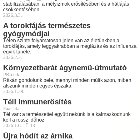
stabilizálásában, a mélyizmok erősítésében és a hátfájás
csökkentésében.
2026.3.3.
A torokfájás természetes
gyógymódjai
Télen szinte folyamatosan jelen van az életünkben a
torokfájás, amely leggyakrabban a megfázás és az influenza
egyik tünete.
2026.2.3.
Környezetbarát ágynemű-útmutató
PR-cikk
Ritkán gondolunk bele, mennyi minden múlik azon, miben
alszunk minden egyes éjszaka.
2026.1.28.
Téli immunerősítés
Faar Ida
Tél van: a természettel együtt nekünk is alkalmazkodnunk
kell a rossz időhöz.
2026.1.6.
13
Újra hódít az árnika