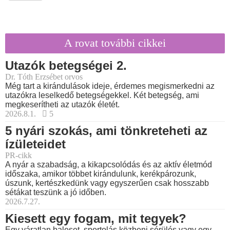
A rovat további cikkei
Utazók betegségei 2.
Dr. Tóth Erzsébet orvos
Még tart a kirándulások ideje, érdemes megismerkedni az
utazókra leselkedő betegségekkel. Két betegség, ami
megkeserítheti az utazók életét.
2026.8.1.
5
5 nyári szokás, ami tönkreteheti az
ízületeidet
PR-cikk
A nyár a szabadság, a kikapcsolódás és az aktív életmód
időszaka, amikor többet kirándulunk, kerékpározunk,
úszunk, kertészkedünk vagy egyszerűen csak hosszabb
sétákat teszünk a jó időben.
2026.7.27.
Kiesett egy fogam, mit tegyek?
Egy váratlan baleset, sportolás közbeni sérülés vagy egy