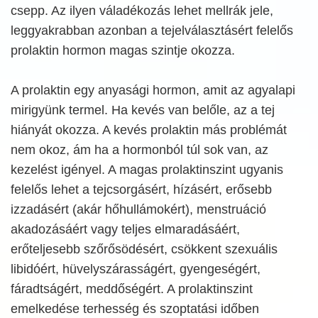
csepp. Az ilyen váladékozás lehet mellrák jele,
leggyakrabban azonban a tejelválasztásért felelős
prolaktin hormon magas szintje okozza.
A prolaktin egy anyasági hormon, amit az agyalapi
mirigyünk termel. Ha kevés van belőle, az a tej
hiányát okozza. A kevés prolaktin más problémát
nem okoz, ám ha a hormonból túl sok van, az
kezelést igényel. A magas prolaktinszint ugyanis
felelős lehet a tejcsorgásért, hízásért, erősebb
izzadásért (akár hőhullámokért), menstruáció
akadozásáért vagy teljes elmaradásáért,
erőteljesebb szőrősödésért, csökkent szexuális
libidóért, hüvelyszárasságért, gyengeségért,
fáradtságért, meddőségért. A prolaktinszint
emelkedése terhesség és szoptatási időben