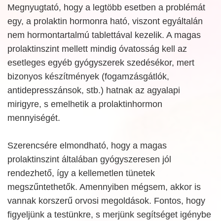
Megnyugtató, hogy a legtöbb esetben a problémát
egy, a prolaktin hormonra ható, viszont egyáltalán
nem hormontartalmú tablettával kezelik. A magas
prolaktinszint mellett mindig óvatosság kell az
esetleges egyéb gyógyszerek szedésékor, mert
bizonyos készítmények (fogamzásgátlók,
antidepresszánsok, stb.) hatnak az agyalapi
mirigyre, s emelhetik a prolaktinhormon
mennyiségét.
Szerencsére elmondható, hogy a magas
prolaktinszint általában gyógyszeresen jól
rendezhető, így a kellemetlen tünetek
megszűntethetők. Amennyiben mégsem, akkor is
vannak korszerű orvosi megoldások. Fontos, hogy
figyeljünk a testünkre, s merjünk segítséget igénybe