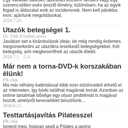
szerencsétlen esés ijesztő élmény, különösen, ha az egyik
fogad is áldozatul esik az incidensnek. Nem kell pánikba
esni: ajánlunk megoldásokat.
2026.7.20.
Utazók betegségei 1.
Dr. Tóth Erzsébet orvos
Javában tart a kirándulások ideje, de még mindig érdemes
megismerkedni az utazókra leselkedő betegségekkel. Két
betegség, ami megkeserítheti az utazók életét.
2026.7.1.
4
Már nem a torna-DVD-k korszakában
élünk!
PR-cikk
Ma már néhány kattintással több ezer edzésvideó érhető el
az interneten, így bárki találhat magának tornát. Azonban az
online tartalmak bősége egy olyan problémát is magával
hozott, amelyről kevesebbet beszélünk...
2026.6.21.
Testtartásjavítás Pilatesszel
PR-cikk
Ismerd meg, hogyan segít a Pilates a gerinc