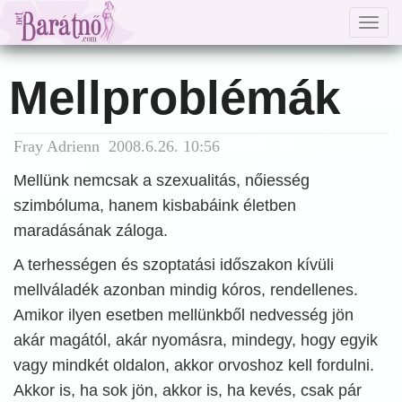
Togg
navig
Mellproblémák
Fray Adrienn 2008.6.26. 10:56
Mellünk nemcsak a szexualitás, nőiesség
szimbóluma, hanem kisbabáink életben
maradásának záloga.
A terhességen és szoptatási időszakon kívüli
mellváladék azonban mindig kóros, rendellenes.
Amikor ilyen esetben mellünkből nedvesség jön
akár magától, akár nyomásra, mindegy, hogy egyik
vagy mindkét oldalon, akkor orvoshoz kell fordulni.
Akkor is, ha sok jön, akkor is, ha kevés, csak pár