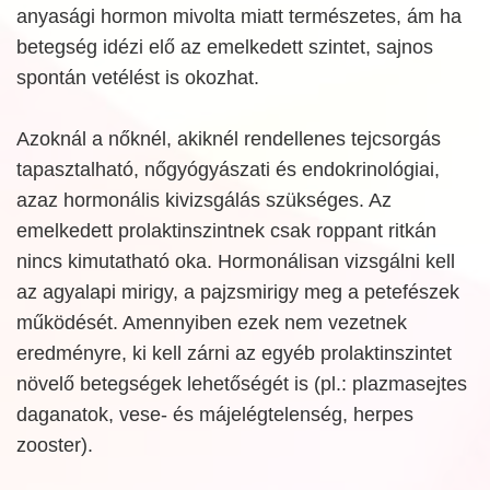
anyasági hormon mivolta miatt természetes, ám ha
betegség idézi elő az emelkedett szintet, sajnos
spontán vetélést is okozhat.
Azoknál a nőknél, akiknél rendellenes tejcsorgás
tapasztalható, nőgyógyászati és endokrinológiai,
azaz hormonális kivizsgálás szükséges. Az
emelkedett prolaktinszintnek csak roppant ritkán
nincs kimutatható oka. Hormonálisan vizsgálni kell
az agyalapi mirigy, a pajzsmirigy meg a petefészek
működését. Amennyiben ezek nem vezetnek
eredményre, ki kell zárni az egyéb prolaktinszintet
növelő betegségek lehetőségét is (pl.: plazmasejtes
daganatok, vese- és májelégtelenség, herpes
zooster).