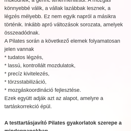
működnek, a gerinc tehermentesül. A mozgás
könnyebbé válik, a vállak lazábbak lesznek, a
légzés mélyebb. Ez nem egyik napról a másikra
történik. Inkább apró változások sorozata, amelyek
összeadódnak.
A Pilates során a következő elemek folyamatosan
jelen vannak
* tudatos légzés,
* lassú, kontrollált mozdulatok,
* precíz kivitelezés,
* törzsstabilizáció,
* mozgáskoordináció fejlesztése.
Ezek együtt adják azt az alapot, amelyre a
tartáskorrekció épül.
A testtartásjavító Pilates gyakorlatok szerepe a