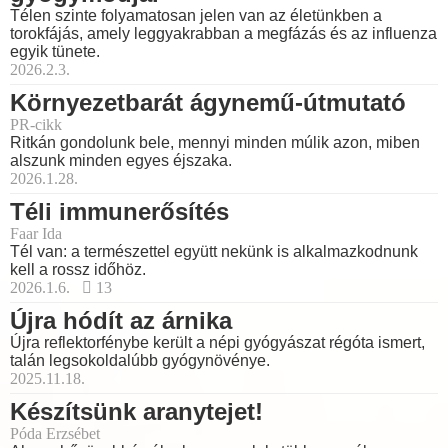
Télen szinte folyamatosan jelen van az életünkben a
torokfájás, amely leggyakrabban a megfázás és az influenza
egyik tünete.
2026.2.3.
Környezetbarát ágynemű-útmutató
PR-cikk
Ritkán gondolunk bele, mennyi minden múlik azon, miben
alszunk minden egyes éjszaka.
2026.1.28.
Téli immunerősítés
Faar Ida
Tél van: a természettel együtt nekünk is alkalmazkodnunk
kell a rossz időhöz.
2026.1.6.
13
Újra hódít az árnika
Újra reflektorfénybe került a népi gyógyászat régóta ismert,
talán legsokoldalúbb gyógynövénye.
2025.11.18.
Készítsünk aranytejet!
Póda Erzsébet