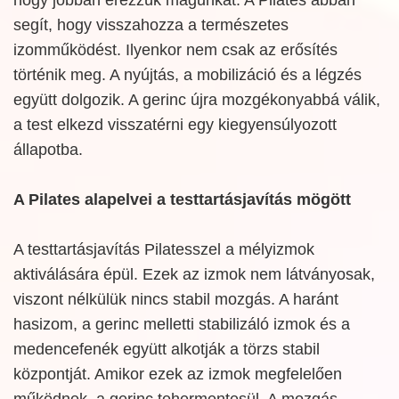
hogy jobban érezzük magunkat. A Pilates abban
segít, hogy visszahozza a természetes
izomműködést. Ilyenkor nem csak az erősítés
történik meg. A nyújtás, a mobilizáció és a légzés
együtt dolgozik. A gerinc újra mozgékonyabbá válik,
a test elkezd visszatérni egy kiegyensúlyozott
állapotba.
A Pilates alapelvei a testtartásjavítás mögött
A testtartásjavítás Pilatesszel a mélyizmok
aktiválására épül. Ezek az izmok nem látványosak,
viszont nélkülük nincs stabil mozgás. A haránt
hasizom, a gerinc melletti stabilizáló izmok és a
medencefenék együtt alkotják a törzs stabil
központját. Amikor ezek az izmok megfelelően