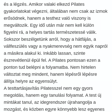
és a légzés. Amikor valaki elkezd Pilates
gyakorlatokat végezni, általában nem csak az izmok
erősödnek, hanem a testhez való viszony is
megváltozik. Egy idő után már nem kell külön
figyelni rá, a helyes tartás természetessé válik.
Sokszor beszélgetünk arról, hogy a hátfájás, a
vállfeszülés vagy a nyakmerevség nem egyik napról
a másikra alakul ki. Inkább lassan, szinte
észrevétlenül épül fel. A Pilates pontosan ezen a
ponton tud belépni a folyamatba. Nem hirtelen
változtat meg mindent, hanem lépésről lépésre
állítja helyre az egyensúlyt.
A testtartásjavítás Pilatesszel nem egy gyors
megoldás, hanem egy tanulási folyamat. A test új
mintákat tanul, az idegrendszer újrahangolja a
mozgást, és közben egyre könnyebb lesz egyenes