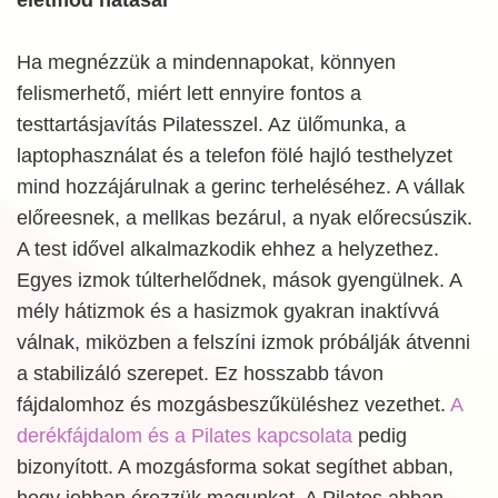
életmód hatásai
Ha megnézzük a mindennapokat, könnyen
felismerhető, miért lett ennyire fontos a
testtartásjavítás Pilatesszel. Az ülőmunka, a
laptophasználat és a telefon fölé hajló testhelyzet
mind hozzájárulnak a gerinc terheléséhez. A vállak
előreesnek, a mellkas bezárul, a nyak előrecsúszik.
A test idővel alkalmazkodik ehhez a helyzethez.
Egyes izmok túlterhelődnek, mások gyengülnek. A
mély hátizmok és a hasizmok gyakran inaktívvá
válnak, miközben a felszíni izmok próbálják átvenni
a stabilizáló szerepet. Ez hosszabb távon
fájdalomhoz és mozgásbeszűküléshez vezethet.
A
derékfájdalom és a Pilates kapcsolata
pedig
bizonyított. A mozgásforma sokat segíthet abban,