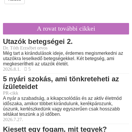
A rovat további cikkei
Utazók betegségei 2.
Dr. Tóth Erzsébet orvos
Még tart a kirándulások ideje, érdemes megismerkedni az
utazókra leselkedő betegségekkel. Két betegség, ami
megkeserítheti az utazók életét.
2026.8.1.
5
5 nyári szokás, ami tönkreteheti az
ízületeidet
PR-cikk
A nyár a szabadság, a kikapcsolódás és az aktív életmód
időszaka, amikor többet kirándulunk, kerékpározunk,
úszunk, kertészkedünk vagy egyszerűen csak hosszabb
sétákat teszünk a jó időben.
2026.7.27.
Kiesett egy fogam, mit tegyek?