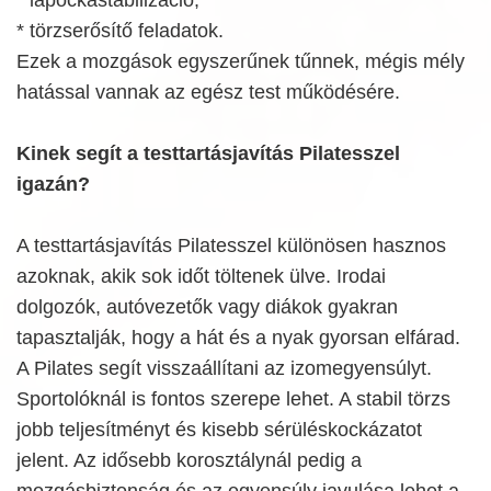
* lapockastabilizáció,
* törzserősítő feladatok.
Ezek a mozgások egyszerűnek tűnnek, mégis mély
hatással vannak az egész test működésére.
Kinek segít a testtartásjavítás Pilatesszel
igazán?
A testtartásjavítás Pilatesszel különösen hasznos
azoknak, akik sok időt töltenek ülve. Irodai
dolgozók, autóvezetők vagy diákok gyakran
tapasztalják, hogy a hát és a nyak gyorsan elfárad.
A Pilates segít visszaállítani az izomegyensúlyt.
Sportolóknál is fontos szerepe lehet. A stabil törzs
jobb teljesítményt és kisebb sérüléskockázatot
jelent. Az idősebb korosztálynál pedig a