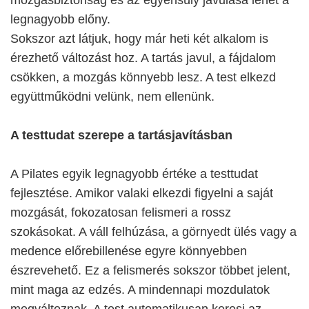
mozgásbiztonság és az egyensúly javulása lehet a
legnagyobb előny.
Sokszor azt látjuk, hogy már heti két alkalom is
érezhető változást hoz. A tartás javul, a fájdalom
csökken, a mozgás könnyebb lesz. A test elkezd
együttműködni velünk, nem ellenünk.
A testtudat szerepe a tartásjavításban
A Pilates egyik legnagyobb értéke a testtudat
fejlesztése. Amikor valaki elkezdi figyelni a saját
mozgását, fokozatosan felismeri a rossz
szokásokat. A váll felhúzása, a görnyedt ülés vagy a
medence előrebillenése egyre könnyebben
észrevehető. Ez a felismerés sokszor többet jelent,
mint maga az edzés. A mindennapi mozdulatok