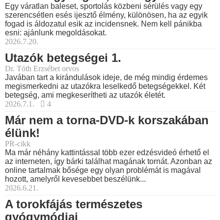
Egy váratlan baleset, sportolás közbeni sérülés vagy egy
szerencsétlen esés ijesztő élmény, különösen, ha az egyik
fogad is áldozatul esik az incidensnek. Nem kell pánikba
esni: ajánlunk megoldásokat.
2026.7.20.
Utazók betegségei 1.
Dr. Tóth Erzsébet orvos
Javában tart a kirándulások ideje, de még mindig érdemes
megismerkedni az utazókra leselkedő betegségekkel. Két
betegség, ami megkeserítheti az utazók életét.
2026.7.1.
4
Már nem a torna-DVD-k korszakában
élünk!
PR-cikk
Ma már néhány kattintással több ezer edzésvideó érhető el
az interneten, így bárki találhat magának tornát. Azonban az
online tartalmak bősége egy olyan problémát is magával
hozott, amelyről kevesebbet beszélünk...
2026.6.21.
A torokfájás természetes
gyógymódjai