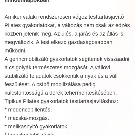
mindennapokban
Amikor valaki rendszeresen végez testtartásjavító
Pilates gyakorlatokat, a változás nem csak az edzés
közben jelenik meg. Az ülés, a járás és az állás is
megváltozik. A test elkezd gazdaságosabban
működni.
A gerincmobilizáló gyakorlatok segítenek visszaadni
a csigolyák természetes mozgását. A vállövi
stabilizáló feladatok csökkentik a nyak és a váll
feszülését. A csípő mobilizálása pedig
kulcsfontosságú a derék tehermentesítésében.
Tipikus Pilates gyakorlatok testtartásjavításhoz:
* medencebillentés,
* macska-mozgás.
* mellkasnyitó gyakorlatok,