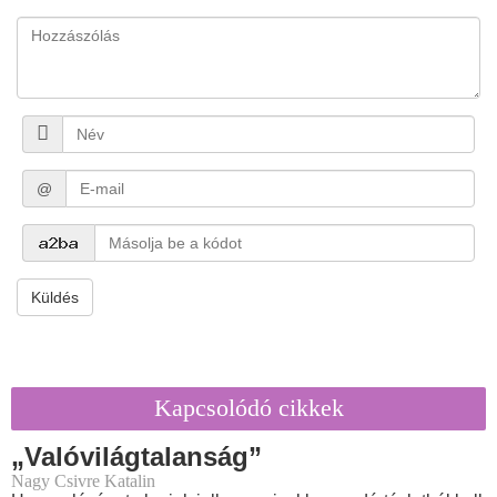
@
Küldés
Kapcsolódó cikkek
„Valóvilágtalanság”
Nagy Csivre Katalin