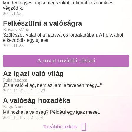
Minden egyes nap a megszokott rutinnal kezdődik és
végződik.
2011.12.2.
Felkészülni a valóságra
Kovács Márta
Szülészet, valahol a nagyváros forgatagában. A hely, ahol
elkezdődik egy új élet.
2011.11.28.
A rovat további cikkei
Az igazi való világ
Puha Andrea
,Ez a való világ, nem az, ami a tévében megy...“
2011.11.21.
1
23
A valóság hozadéka
Nagy Anna
Mit hozhat a valóság? Például egy igaz mesét.
2011.11.11.
2
4
További cikkek