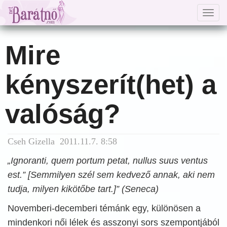
Togg
navig
Mire
kényszerít(het) a
valóság?
Cseh Gizella 2011.11.7. 8:58
„Ignoranti, quem portum petat, nullus suus ventus
est.” [Semmilyen szél sem kedvező annak, aki nem
tudja, milyen kikötőbe tart.]” (Seneca)
Novemberi-decemberi témánk egy, különösen a
mindenkori női lélek és asszonyi sors szempontjából