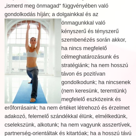
„ismerd meg önmagad” függvényében való
gondolkodás híján; a dolgainkkal és az
önmagunkkal való
kényszerű és tényszerű
szembenézés során akkor,
ha nincs megfelelő
célmeghatározásunk és
stratégiánk; ha nem hosszú
távon és pozitívan
gondolkodunk; ha nincsenek
(nem keresünk, teremtünk)
megfelelő eszközeink és
erőforrásaink; ha nem értéket létrehozó és érzelmet
adakozó, felemelő szándékkal élünk, elmélkedünk,
cselekszünk, alkotunk; ha nem vagyunk asszertívek,
partnerség-orientáltak és kitartóak; ha a hosszú távú