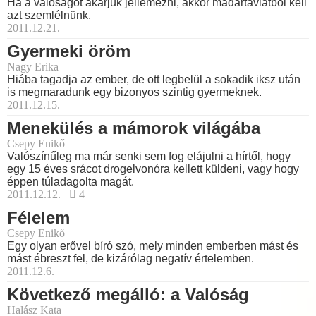
Ha a valóságot akarjuk jellemezni, akkor madártávlatból kell
azt szemlélnünk.
2011.12.21.
Gyermeki öröm
Nagy Erika
Hiába tagadja az ember, de ott legbelül a sokadik iksz után
is megmaradunk egy bizonyos szintig gyermeknek.
2011.12.15.
Menekülés a mámorok világába
Csepy Enikő
Valószínűleg ma már senki sem fog elájulni a hírtől, hogy
egy 15 éves srácot drogelvonóra kellett küldeni, vagy hogy
éppen túladagolta magát.
2011.12.12.
4
Félelem
Csepy Enikő
Egy olyan erővel bíró szó, mely minden emberben mást és
mást ébreszt fel, de kizárólag negatív értelemben.
2011.12.6.
Következő megálló: a Valóság
Halász Kata