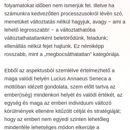
folyamatokat időben nem ismerjük fel. Illetve ha
számunkra kedvezőtlen processzusokról lévén szó,
menetüket változtatás nélkül hagyjuk, avagy − ami a
lehető legrosszabb! − a változtathatóba
változtathatatlanként beletörődünk, feladunk;
ellenállás nélkül fejet hajtunk. Ez némiképp
rosszabb, mint a „megbocsáthatatlan” kategóriája.
Ebből az aspektusból szemlélve értelmezhető a
maga valódi helyén Lucius Annaeus Seneca a
mottóban idézett gondolata, szem előtt tartva az
ember(iség) mindenkori helyét és valódi értékét, az
egység és maga az emberi individuum változó
körülmények ellenére kitűzött célját és stratégiáját;
hogy az emberi nem egyedi szinten lehetőleg
mindenféle lehetséges módon elkerülje a