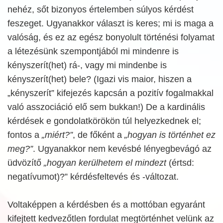
nehéz, sőt bizonyos értelemben súlyos kérdést
feszeget. Ugyanakkor választ is keres; mi is maga a
valóság, és ez az egész bonyolult történési folyamat
a létezésünk szempontjából mi mindenre is
kényszerít(het) rá-, vagy mi mindenbe is
kényszerít(het) bele? (Igazi vis maior, hiszen a
„kényszerít” kifejezés kapcsán a pozitív fogalmakkal
való asszociáció elő sem bukkan!) De a kardinális
kérdések e gondolatkörökön túl helyezkednek el;
fontos a
„miért?”
, de főként a
„hogyan is történhet ez
meg?”
. Ugyanakkor nem kevésbé lényegbevágó az
üdvözítő
„hogyan kerülhetem el mindezt
(értsd:
negatívumot)?” kérdésfeltevés és -változat.
Voltaképpen a kérdésben és a mottóban egyaránt
kifejtett kedvezőtlen fordulat megtörténhet velünk az