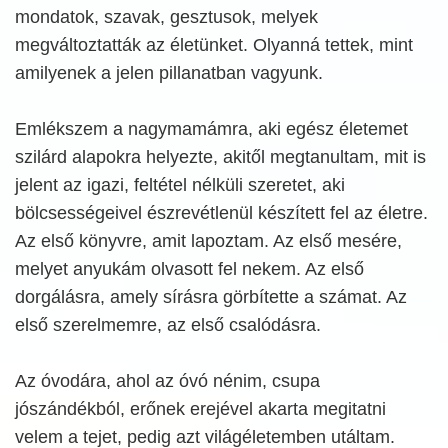
mondatok, szavak, gesztusok, melyek
megváltoztatták az életünket. Olyanná tettek, mint
amilyenek a jelen pillanatban vagyunk.
Emlékszem a nagymamámra, aki egész életemet
szilárd alapokra helyezte, akitől megtanultam, mit is
jelent az igazi, feltétel nélküli szeretet, aki
bölcsességeivel észrevétlenül készített fel az életre.
Az első könyvre, amit lapoztam. Az első mesére,
melyet anyukám olvasott fel nekem. Az első
dorgálásra, amely sírásra görbítette a számat. Az
első szerelmemre, az első csalódásra.
Az óvodára, ahol az óvó nénim, csupa
jószándékból, erőnek erejével akarta megitatni
velem a tejet, pedig azt világéletemben utáltam.