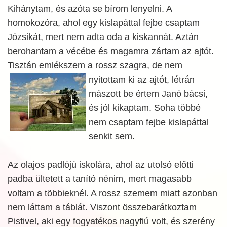
Kihánytam, és azóta se bírom lenyelni. A
homokozóra, ahol egy kislapáttal fejbe csaptam
Józsikát, mert nem adta oda a kiskannát. Aztán
berohantam a vécébe és magamra zártam az ajtót.
Tisztán emlékszem a rossz szagra, de nem
nyitottam ki az
ajtót, létrán
mászott be értem Janó bácsi,
és jól kikaptam. Soha többé
nem csaptam fejbe kislapáttal
senkit sem.
Az olajos padlójú iskolára, ahol az utolsó előtti
padba ültetett a tanító nénim, mert magasabb
voltam a többieknél. A rossz szemem miatt azonban
nem láttam a táblát. Viszont összebarátkoztam
Pistivel, aki egy fogyatékos nagyfiú volt, és szerény