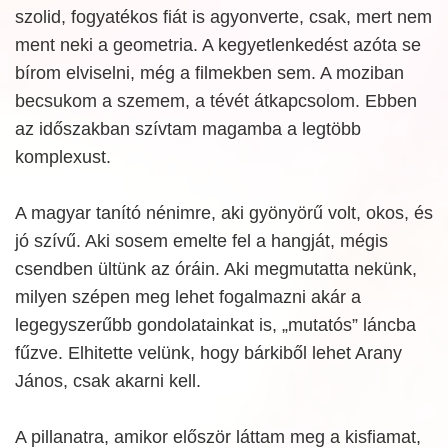
szolid, fogyatékos fiát is agyonverte, csak, mert nem
ment neki a geometria. A kegyetlenkedést azóta se
bírom elviselni, még a filmekben sem. A moziban
becsukom a szemem, a tévét átkapcsolom. Ebben
az időszakban szívtam magamba a legtöbb
komplexust.
A magyar tanító nénimre, aki gyönyörű volt, okos, és
jó szívű. Aki sosem emelte fel a hangját, mégis
csendben ültünk az óráin. Aki megmutatta nekünk,
milyen szépen meg lehet fogalmazni akár a
legegyszerűbb gondolatainkat is, „mutatós” láncba
fűzve. Elhitette velünk, hogy bárkiből lehet Arany
János, csak akarni kell.
A pillanatra, amikor először láttam meg a kisfiamat,