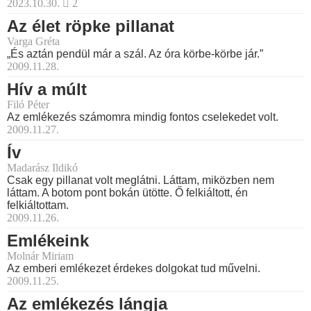
2023.10.30.
2
Az élet röpke pillanat
Varga Gréta
„És aztán pendül már a szál. Az óra körbe-körbe jár.”
2009.11.28.
Hív a múlt
Filó Péter
Az emlékezés számomra mindig fontos cselekedet volt.
2009.11.27.
Ív
Madarász Ildikó
Csak egy pillanat volt meglátni. Láttam, miközben nem
láttam. A botom pont bokán ütötte. Ő felkiáltott, én
felkiáltottam.
2009.11.26.
Emlékeink
Molnár Miriam
Az emberi emlékezet érdekes dolgokat tud művelni.
2009.11.25.
Az emlékezés lángja