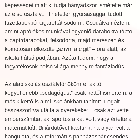
képességei miatt ki tudja hányadszor ismételte már
az első osztályt. Hihetetlen gyorsasággal tudott
füzetlapokból cigarettát sodorni. Csodálva néztem,
amint aprólékos munkával egyenlő darabokra tépte
a papírdarabokat, felsodorta, majd merészen és
komótosan elkezdte „szívni a cigit” – óra alatt, az
iskola hátsó padjában. Azóta tudom, hogy a
fogyatékosok belső világa mennyire fantáziadús.
Az alapiskolás osztályfőnökömre, akitől
kegyetlenebb „pedagógust” csak kettőt ismertem: a
másik kettő is a mi iskolánkban tanított. Fogait
összeszorítva utálta a gyerekeket – csak azt vette
emberszámba, aki sportos alkat volt, vagy értette a
matematikát. Biliárdütővel kaptunk, ha olyan volt a
hangulata, és a református papházaspár csendes,