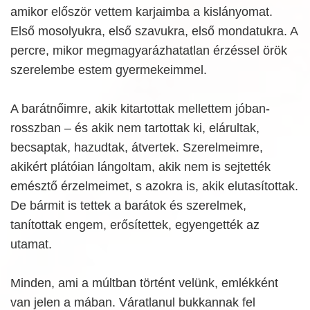
amikor először vettem karjaimba a kislányomat.
Első mosolyukra, első szavukra, első mondatukra. A
percre, mikor megmagyarázhatatlan érzéssel örök
szerelembe estem gyermekeimmel.
A barátnőimre, akik kitartottak mellettem jóban-
rosszban – és akik nem tartottak ki, elárultak,
becsaptak, hazudtak, átvertek. Szerelmeimre,
akikért plátóian lángoltam, akik nem is sejtették
emésztő érzelmeimet, s azokra is, akik elutasítottak.
De bármit is tettek a barátok és szerelmek,
tanítottak engem, erősítettek, egyengették az
utamat.
Minden, ami a múltban történt velünk, emlékként
van jelen a mában. Váratlanul bukkannak fel