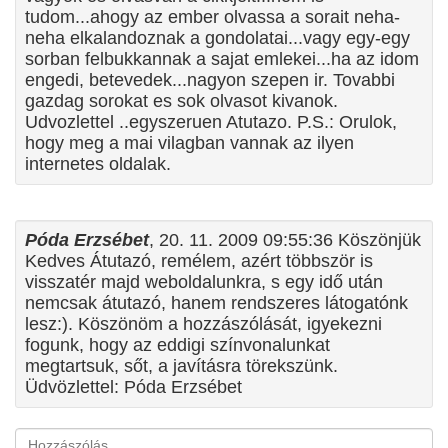
tudom...ahogy az ember olvassa a sorait neha-
neha elkalandoznak a gondolatai...vagy egy-egy
sorban felbukkannak a sajat emlekei...ha az idom
engedi, betevedek...nagyon szepen ir. Tovabbi
gazdag sorokat es sok olvasot kivanok.
Udvozlettel ..egyszeruen Atutazo. P.S.: Orulok,
hogy meg a mai vilagban vannak az ilyen
internetes oldalak.
Póda Erzsébet
, 20. 11. 2009 09:55:36 Köszönjük
Kedves Átutazó, remélem, azért többször is
visszatér majd weboldalunkra, s egy idő után
nemcsak átutazó, hanem rendszeres látogatónk
lesz:). Köszönöm a hozzászólását, igyekezni
fogunk, hogy az eddigi színvonalunkat
megtartsuk, sőt, a javításra törekszünk.
Üdvözlettel: Póda Erzsébet