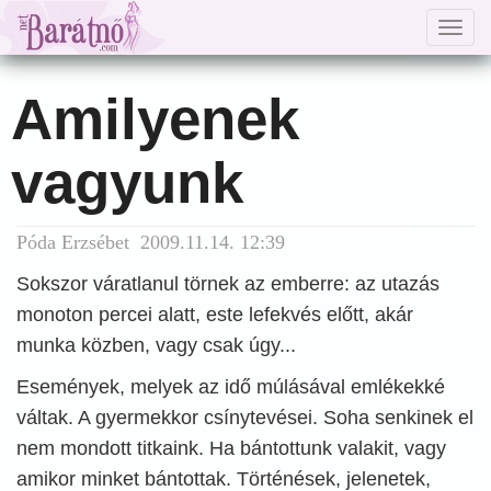
Togg
navig
Amilyenek
vagyunk
Póda Erzsébet 2009.11.14. 12:39
Sokszor váratlanul törnek az emberre: az utazás
monoton percei alatt, este lefekvés előtt, akár
munka közben, vagy csak úgy...
Események, melyek az idő múlásával emlékekké
váltak. A gyermekkor csínytevései. Soha senkinek el
nem mondott titkaink. Ha bántottunk valakit, vagy
amikor minket bántottak. Történések, jelenetek,