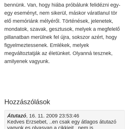
bennünk. Van, hogy hiába próbálunk felidézni egy-
egy eseményt, nem sikerül, máskor váratlanul tör
elő memóriánk mélyéről. Történések, jelenetek,
mondatok, szavak, gesztusok, melyek a megfelelő
pillanatban merülnek fel újra, sokszor azért, hogy
figyelmeztessenek. Emlékek, melyek
megváltoztatják az életünket. Olyanná tesznek,
amilyenek vagyunk.
Hozzászólások
Átutazó
, 16. 11. 2009 23:53:46
Kedves Erzsebet, ..en csak egy átlagos átutazó
vagyok es olvasvan a cikkjeit...nem is