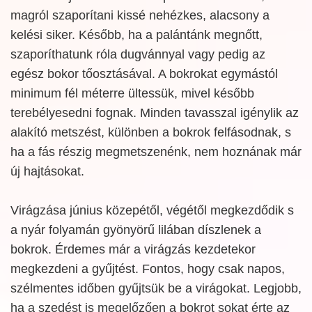
magról szaporítani kissé nehézkes, alacsony a
kelési siker. Később, ha a palántánk megnőtt,
szaporíthatunk róla dugvánnyal vagy pedig az
egész bokor tőosztásával. A bokrokat egymástól
minimum fél méterre ültessük, mivel később
terebélyesedni fognak. Minden tavasszal igénylik az
alakító metszést, különben a bokrok felfásodnak, s
ha a fás részig megmetszenénk, nem hoznának már
új hajtásokat.
Virágzása június közepétől, végétől megkezdődik s
a nyár folyamán gyönyörű lilában díszlenek a
bokrok. Érdemes már a virágzás kezdetekor
megkezdeni a gyűjtést. Fontos, hogy csak napos,
szélmentes időben gyűjtsük be a virágokat. Legjobb,
ha a szedést is megelőzően a bokrot sokat érte az