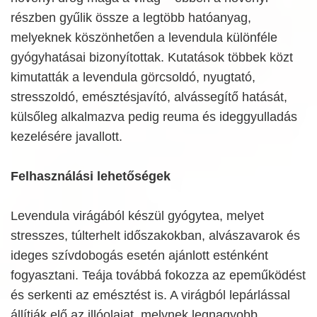
részben gyűlik össze a legtöbb hatóanyag,
melyeknek köszönhetően a levendula különféle
gyógyhatásai bizonyítottak. Kutatások többek közt
kimutatták a levendula görcsoldó, nyugtató,
stresszoldó, emésztésjavító, alvássegítő hatását,
külsőleg alkalmazva pedig reuma és ideggyulladás
kezelésére javallott.
Felhasználási lehetőségek
Levendula virágából készül gyógytea, melyet
stresszes, túlterhelt időszakokban, alvászavarok és
ideges szívdobogás esetén ajánlott esténként
fogyasztani. Teája továbbá fokozza az epeműködést
és serkenti az emésztést is. A virágból lepárlással
állítják elő az illóolajat, melynek legnagyobb