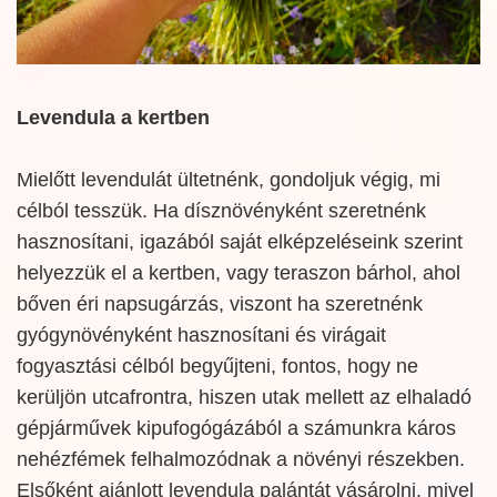
Levendula a kertben
Mielőtt levendulát ültetnénk, gondoljuk végig, mi
célból tesszük. Ha dísznövényként szeretnénk
hasznosítani, igazából saját elképzeléseink szerint
helyezzük el a kertben, vagy teraszon bárhol, ahol
bőven éri napsugárzás, viszont ha szeretnénk
gyógynövényként hasznosítani és virágait
fogyasztási célból begyűjteni, fontos, hogy ne
kerüljön utcafrontra, hiszen utak mellett az elhaladó
gépjárművek kipufogógázából a számunkra káros
nehézfémek felhalmozódnak a növényi részekben.
Elsőként ajánlott levendula palántát vásárolni, mivel