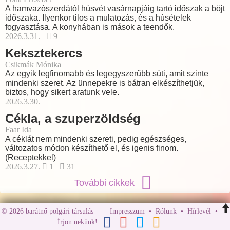
A hamvazószerdától húsvét vasárnapjáig tartó időszak a böjt
időszaka. Ilyenkor tilos a mulatozás, és a húsételek
fogyasztása. A konyhában is mások a teendők.
2026.3.31.
9
Keksztekercs
Csikmák Mónika
Az egyik legfinomabb és legegyszerűbb süti, amit szinte
mindenki szeret. Az ünnepekre is bátran elkészíthetjük,
biztos, hogy sikert aratunk vele.
2026.3.30.
Cékla, a szuperzöldség
Faar Ida
A céklát nem mindenki szereti, pedig egészséges,
változatos módon készíthető el, és igenis finom.
(Receptekkel)
2026.3.27.
1
31
További cikkek
© 2026 barátnő polgári társulás
Impresszum
•
Rólunk
•
Hírlevél
•
Írjon nekünk!