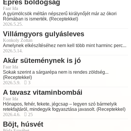
Epres boldogság
Faar Ida
A gyümölcsök méltán népszerű királynőjét már az ókori
Rómában is ismerték. (Receptekkel)
2026.5.25.
Villámgyors gulyásleves
Konkoly Zoltán
Amelynek elkészítéséhez nem kell több mint harminc perc...
2026.5.14.
Akár süteménynek is jó
Faar Ida
Sokak szerint a sárgarépa nem is rendes zöldség...
(Receptekkel)
2026.5.9.
3
A tavasz vitaminbombái
Faar Ida
Hónapos, fehér, fekete, jégcsap – legyen szó bármelyik
retekfajtáról, mindegyik fogyasztása javasolt. (Receptekkel)
2026.4.6.
25
Böjt, húsvét
Póda Erzsébet