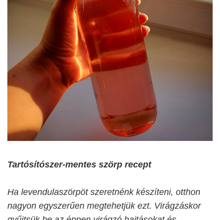
Tartósítószer-mentes szörp recept
Ha levendulaszörpöt szeretnénk készíteni, otthon
nagyon egyszerűen megtehetjük ezt. Virágzáskor
gyűjtsük be az éppen virágzó hajtásokat és