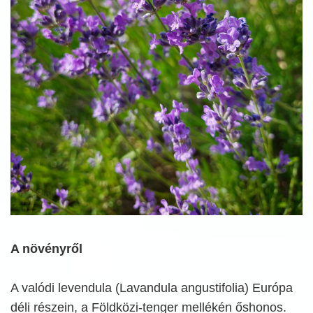
A növényről
A valódi levendula (Lavandula angustifolia) Európa
déli részein, a Földközi-tenger mellékén őshonos.