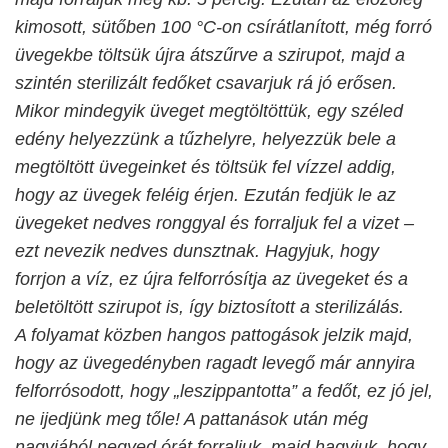
kimosott, sütőben 100 °C-on csírátlanított, még forró
üvegekbe töltsük újra átszűrve a szirupot, majd a
szintén sterilizált fedőket csavarjuk rá jó erősen.
Mikor mindegyik üveget megtöltöttük, egy széled
edény helyezzünk a tűzhelyre, helyezzük bele a
megtöltött üvegeinket és töltsük fel vízzel addig,
hogy az üvegek feléig érjen. Ezután fedjük le az
üvegeket nedves ronggyal és forraljuk fel a vizet –
ezt nevezik nedves dunsztnak. Hagyjuk, hogy
forrjon a víz, ez újra felforrósítja az üvegeket és a
beletöltött szirupot is, így biztosított a sterilizálás.
A folyamat közben hangos pattogások jelzik majd,
hogy az üvegedényben ragadt levegő már annyira
felforrósodott, hogy „leszippantotta” a fedőt, ez jó jel,
ne ijedjünk meg tőle! A pattanások után még
nagyjából negyed órát forraljuk, majd hagyjuk, hogy