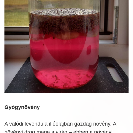
Gyógynövény
A valódi levendula illóolajban gazdag növény. A
növényi drog maga a virág – ebben a növényi