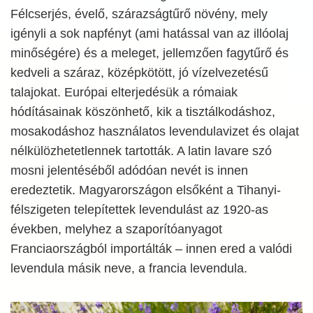
Félcserjés, évelő, szárazságtűrő növény, mely
igényli a sok napfényt (ami hatással van az illóolaj
minőségére) és a meleget, jellemzően fagytűrő és
kedveli a száraz, középkötött, jó vízelvezetésű
talajokat. Európai elterjedésük a rómaiak
hódításainak köszönhető, kik a tisztálkodáshoz,
mosakodáshoz használatos levendulavizet és olajat
nélkülözhetetlennek tartották. A latin lavare szó
mosni jelentéséből adódóan nevét is innen
eredeztetik. Magyarországon elsőként a Tihanyi-
félszigeten telepítettek levendulást az 1920-as
években, melyhez a szaporítóanyagot
Franciaországból importálták – innen ered a valódi
levendula másik neve, a francia levendula.