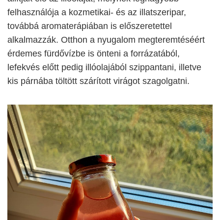
felhasználója a kozmetikai- és az illatszeripar,
továbbá aromaterápiában is előszeretettel
alkalmazzák. Otthon a nyugalom megteremtéséért
érdemes fürdővízbe is önteni a forrázatából,
lefekvés előtt pedig illóolajából szippantani, illetve
kis párnába töltött szárított virágot szagolgatni.