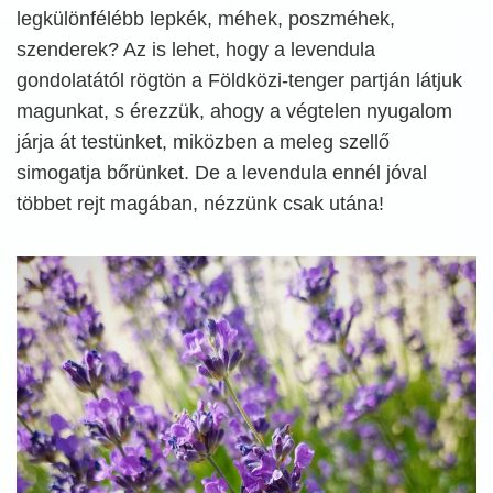
legkülönfélébb lepkék, méhek, poszméhek,
szenderek? Az is lehet, hogy a levendula
gondolatától rögtön a Földközi-tenger partján látjuk
magunkat, s érezzük, ahogy a végtelen nyugalom
járja át testünket, miközben a meleg szellő
simogatja bőrünket. De a levendula ennél jóval
többet rejt magában, nézzünk csak utána!