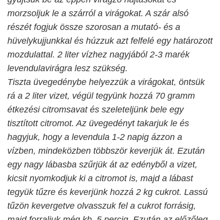
morzsoljuk le a szárról a virágokat. A szár alsó
részét fogjuk össze szorosan a mutató- és a
hüvelykujjunkkal és húzzuk azt felfelé egy határozott
mozdulattal. 2 liter vízhez nagyjából 2-3 marék
levendulavirágra lesz szükség.
Tiszta üvegedénybe helyezzük a virágokat, öntsük
rá a 2 liter vizet, végül tegyünk hozzá 70 gramm
étkezési citromsavat és szeleteljünk bele egy
tisztított citromot. Az üvegedényt takarjuk le és
hagyjuk, hogy a levendula 1-2 napig ázzon a
vízben, mindeközben többször keverjük át. Ezután
egy nagy lábasba szűrjük át az edényből a vizet,
kicsit nyomkodjuk ki a citromot is, majd a lábast
tegyük tűzre és keverjünk hozzá 2 kg cukrot. Lassú
tűzön kevergetve olvasszuk fel a cukrot forrásig,
majd forraljuk még kb. 5 percig. Ezután az előzőleg