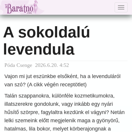
Togg
navig
A sokoldalú
levendula
Póda Csenge 2026.6.20. 4:52
Vajon mi jut eszünkbe elsőként, ha a levenduláról
van szó? (A cikk végén receptötlet)
Talán szappanokra, különféle kozmetikumokra,
illatszerekre gondolunk, vagy inkább egy nyári
hűsítő szörpre, fagylaltra kezdünk el vágyni? Netán
lelki szemeink előtt megjelenik maga a gyönyörű,
hatalmas, lila bokor, melyet körberajongnak a