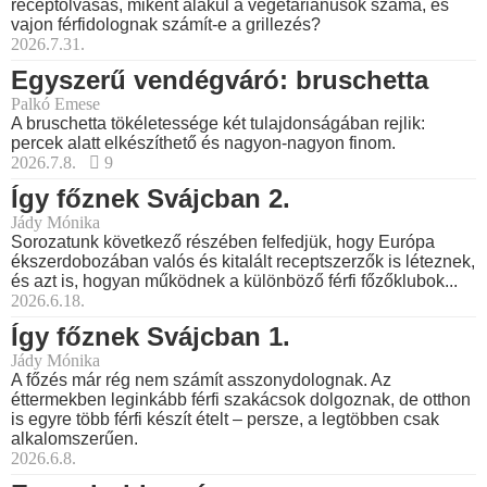
receptolvasás, miként alakul a vegetáriánusok száma, és
vajon férfidolognak számít-e a grillezés?
2026.7.31.
Egyszerű vendégváró: bruschetta
Palkó Emese
A bruschetta tökéletessége két tulajdonságában rejlik:
percek alatt elkészíthető és nagyon-nagyon finom.
2026.7.8.
9
Így főznek Svájcban 2.
Jády Mónika
Sorozatunk következő részében felfedjük, hogy Európa
ékszerdobozában valós és kitalált receptszerzők is léteznek,
és azt is, hogyan működnek a különböző férfi főzőklubok...
2026.6.18.
Így főznek Svájcban 1.
Jády Mónika
A főzés már rég nem számít asszonydolognak. Az
éttermekben leginkább férfi szakácsok dolgoznak, de otthon
is egyre több férfi készít ételt – persze, a legtöbben csak
alkalomszerűen.
2026.6.8.