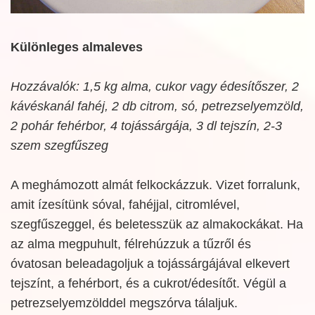
Különleges almaleves
Hozzávalók: 1,5 kg alma, cukor vagy édesítőszer, 2
kávéskanál fahéj, 2 db citrom, só, petrezselyemzöld,
2 pohár fehérbor, 4 tojássárgája, 3 dl tejszín, 2-3
szem szegfűszeg
A meghámozott almát felkockázzuk. Vizet forralunk,
amit ízesítünk sóval, fahéjjal, citromlével,
szegfűszeggel, és beletesszük az almakockákat. Ha
az alma megpuhult, félrehúzzuk a tűzről és
óvatosan beleadagoljuk a tojássárgájával elkevert
tejszínt, a fehérbort, és a cukrot/édesítőt. Végül a
petrezselyemzölddel megszórva tálaljuk.