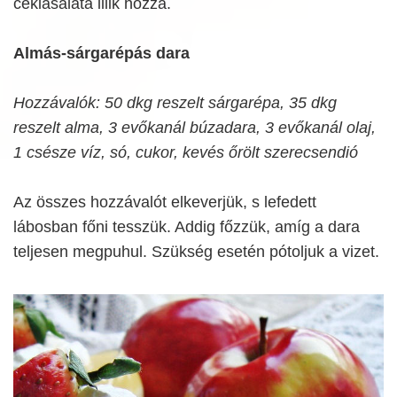
céklasaláta illik hozzá.
Almás-sárgarépás dara
Hozzávalók: 50 dkg reszelt sárgarépa, 35 dkg
reszelt alma, 3 evőkanál búzadara, 3 evőkanál olaj,
1 csésze víz, só, cukor, kevés őrölt szerecsendió
Az összes hozzávalót elkeverjük, s lefedett
lábosban főni tesszük. Addig főzzük, amíg a dara
teljesen megpuhul. Szükség esetén pótoljuk a vizet.