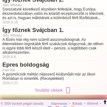
Jády Mónika
Sorozatunk következő részében felfedjük, hogy Európa
ékszerdobozában valós és kitalált receptszerzők is léteznek,
és azt is, hogyan működnek a különböző férfi főzőklubok...
2026.6.18.
Így főznek Svájcban 1.
Jády Mónika
A főzés már rég nem számít asszonydolognak. Az
éttermekben leginkább férfi szakácsok dolgoznak, de otthon
is egyre több férfi készít ételt – persze, a legtöbben csak
alkalomszerűen.
2026.6.8.
Epres boldogság
Faar Ida
A gyümölcsök méltán népszerű királynőjét már az ókori
Rómában is ismerték. (Receptekkel)
2026.5.25.
További cikkek
© 2026 barátnő polgári társulás
Impresszum
•
Rólunk
•
Hírlevél
•