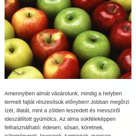
Amennyiben almát vásárolunk, mindig a helyben
termelt fajtát részesítsük előnyben! Jobban megőrzi
ízét, illatát, mint a zölden leszedett és messziről
ideszállított gyümölcs. Az alma sokféleképpen
felhasználható: édesen, sósan, köretnek,
süteménynek, levesnek, turmixnak, nyersen,