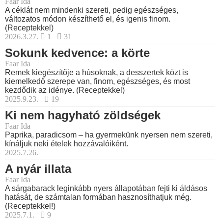
Faar Ida
A céklát nem mindenki szereti, pedig egészséges,
változatos módon készíthető el, és igenis finom.
(Receptekkel)
2026.3.27.
1
31
Sokunk kedvence: a körte
Faar Ida
Remek kiegészítője a húsoknak, a desszertek közt is
kiemelkedő szerepe van, finom, egészséges, és most
kezdődik az idénye. (Receptekkel)
2025.9.23.
19
Ki nem hagyható zöldségek
Faar Ida
Paprika, paradicsom – ha gyermekünk nyersen nem szereti,
kínáljuk neki ételek hozzávalóiként.
2025.7.26.
A nyár illata
Faar Ida
A sárgabarack leginkább nyers állapotában fejti ki áldásos
hatását, de számtalan formában hasznosíthatjuk még.
(Receptekkel!)
2025.7.1.
9