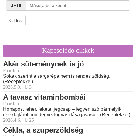
Küldés
Kapcsolódó cikkek
Akár süteménynek is jó
Faar Ida
Sokak szerint a sárgarépa nem is rendes zöldség...
(Receptekkel)
2026.5.9.
3
A tavasz vitaminbombái
Faar Ida
Hónapos, fehér, fekete, jégcsap – legyen szó bármelyik
retekfajtáról, mindegyik fogyasztása javasolt. (Receptekkel)
2026.4.6.
25
Cékla, a szuperzöldség