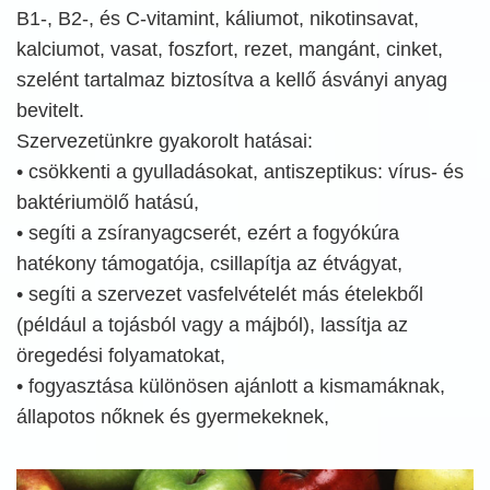
B1-, B2-, és C-vitamint, káliumot, nikotinsavat,
kalciumot, vasat, foszfort, rezet, mangánt, cinket,
szelént tartalmaz biztosítva a kellő ásványi anyag
bevitelt.
Szervezetünkre gyakorolt hatásai:
• csökkenti a gyulladásokat, antiszeptikus: vírus- és
baktériumölő hatású,
• segíti a zsíranyagcserét, ezért a fogyókúra
hatékony támogatója, csillapítja az étvágyat,
• segíti a szervezet vasfelvételét más ételekből
(például a tojásból vagy a májból), lassítja az
öregedési folyamatokat,
• fogyasztása különösen ajánlott a kismamáknak,
állapotos nőknek és gyermekeknek,