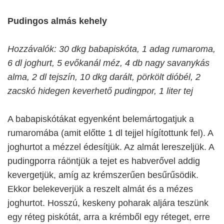
Pudingos almás kehely
Hozzávalók: 30 dkg babapiskóta, 1 adag rumaroma,
6 dl joghurt, 5 evőkanál méz, 4 db nagy savanykás
alma, 2 dl tejszín, 10 dkg darált, pörkölt dióbél, 2
zacskó hidegen keverhető pudingpor, 1 liter tej
A babapiskótákat egyenként belemártogatjuk a
rumaromába (amit előtte 1 dl tejjel hígítottunk fel). A
joghurtot a mézzel édesítjük. Az almát lereszeljük. A
pudingporra ráöntjük a tejet es habverővel addig
kevergetjük, amíg az krémszerűen besűrűsödik.
Ekkor belekeverjük a reszelt almát és a mézes
joghurtot. Hosszú, keskeny poharak aljára teszünk
egy réteg piskótát, arra a krémből egy réteget, erre