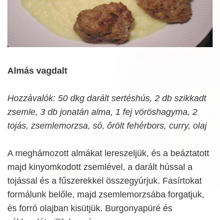
Almás vagdalt
Hozzávalók: 50 dkg darált sertéshús, 2 db szikkadt
zsemle, 3 db jonatán alma, 1 fej vöröshagyma, 2
tojás, zsemlemorzsa, só, őrölt fehérbors, curry, olaj
A meghámozott almákat lereszeljük, és a beáztatott
majd kinyomkodott zsemlével, a darált hússal a
tojással és a fűszerekkel összegyúrjuk. Fasírtokat
formálunk belőle, majd zsemlemorzsába forgatjuk,
és forró olajban kisütjük. Burgonyapüré és