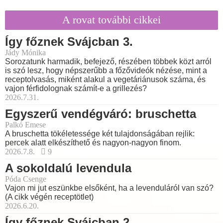
A rovat további cikkei
Így főznek Svájcban 3.
Jády Mónika
Sorozatunk harmadik, befejező, részében többek közt arról
is szó lesz, hogy népszerűbb a főzővideók nézése, mint a
receptolvasás, miként alakul a vegetáriánusok száma, és
vajon férfidolognak számít-e a grillezés?
2026.7.31.
Egyszerű vendégváró: bruschetta
Palkó Emese
A bruschetta tökéletessége két tulajdonságában rejlik:
percek alatt elkészíthető és nagyon-nagyon finom.
2026.7.8.
9
A sokoldalú levendula
Póda Csenge
Vajon mi jut eszünkbe elsőként, ha a levenduláról van szó?
(A cikk végén receptötlet)
2026.6.20.
Így főznek Svájcban 2.