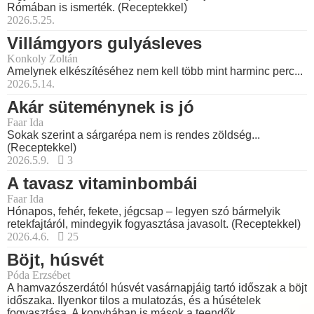
Rómában is ismerték. (Receptekkel)
2026.5.25.
Villámgyors gulyásleves
Konkoly Zoltán
Amelynek elkészítéséhez nem kell több mint harminc perc...
2026.5.14.
Akár süteménynek is jó
Faar Ida
Sokak szerint a sárgarépa nem is rendes zöldség...
(Receptekkel)
2026.5.9.
3
A tavasz vitaminbombái
Faar Ida
Hónapos, fehér, fekete, jégcsap – legyen szó bármelyik
retekfajtáról, mindegyik fogyasztása javasolt. (Receptekkel)
2026.4.6.
25
Böjt, húsvét
Póda Erzsébet
A hamvazószerdától húsvét vasárnapjáig tartó időszak a böjt
időszaka. Ilyenkor tilos a mulatozás, és a húsételek
fogyasztása. A konyhában is mások a teendők.