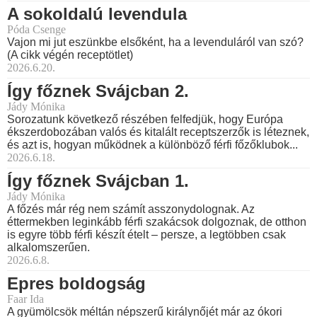
A sokoldalú levendula
Póda Csenge
Vajon mi jut eszünkbe elsőként, ha a levenduláról van szó?
(A cikk végén receptötlet)
2026.6.20.
Így főznek Svájcban 2.
Jády Mónika
Sorozatunk következő részében felfedjük, hogy Európa
ékszerdobozában valós és kitalált receptszerzők is léteznek,
és azt is, hogyan működnek a különböző férfi főzőklubok...
2026.6.18.
Így főznek Svájcban 1.
Jády Mónika
A főzés már rég nem számít asszonydolognak. Az
éttermekben leginkább férfi szakácsok dolgoznak, de otthon
is egyre több férfi készít ételt – persze, a legtöbben csak
alkalomszerűen.
2026.6.8.
Epres boldogság
Faar Ida
A gyümölcsök méltán népszerű királynőjét már az ókori