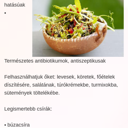
hatásúak
•
Természetes antibiotikumok, antiszeptikusak
Felhasználhatjuk őket: levesek, köretek, főételek
díszítésére, salátának, túrókrémekbe, turmixokba,
sütemények töltelékébe.
Legismertebb csírák:
• búzacsíra