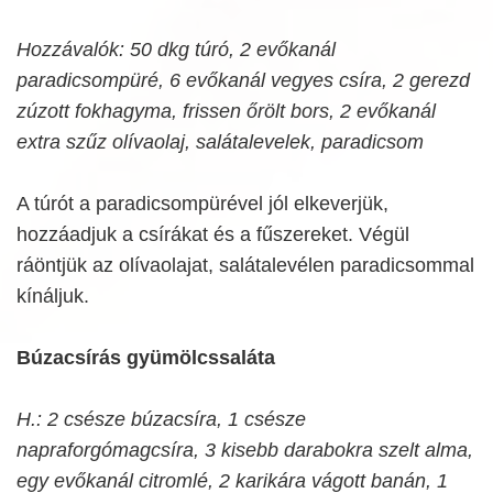
Hozzávalók: 50 dkg túró, 2 evőkanál
paradicsompüré, 6 evőkanál vegyes csíra, 2 gerezd
zúzott fokhagyma, frissen őrölt bors, 2 evőkanál
extra szűz olívaolaj, salátalevelek, paradicsom
A túrót a paradicsompürével jól elkeverjük,
hozzáadjuk a csírákat és a fűszereket. Végül
ráöntjük az olívaolajat, salátalevélen paradicsommal
kínáljuk.
Búzacsírás gyümölcssaláta
H.: 2 csésze búzacsíra, 1 csésze
napraforgómagcsíra, 3 kisebb darabokra szelt alma,
egy evőkanál citromlé, 2 karikára vágott banán, 1