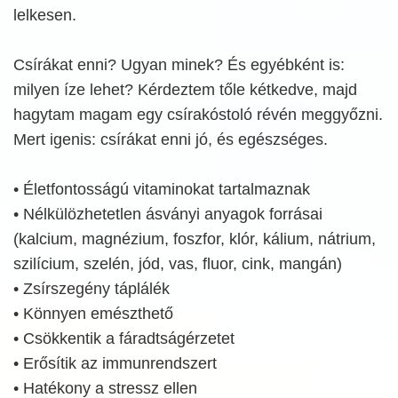
lelkesen.
Csírákat enni? Ugyan minek? És egyébként is:
milyen íze lehet? Kérdeztem tőle kétkedve, majd
hagytam magam egy csírakóstoló révén meggyőzni.
Mert igenis: csírákat enni jó, és egészséges.
• Életfontosságú vitaminokat tartalmaznak
• Nélkülözhetetlen ásványi anyagok forrásai
(kalcium, magnézium, foszfor, klór, kálium, nátrium,
szilícium, szelén, jód, vas, fluor, cink, mangán)
• Zsírszegény táplálék
• Könnyen emészthető
• Csökkentik a fáradtságérzetet
• Erősítik az immunrendszert
• Hatékony a stressz ellen