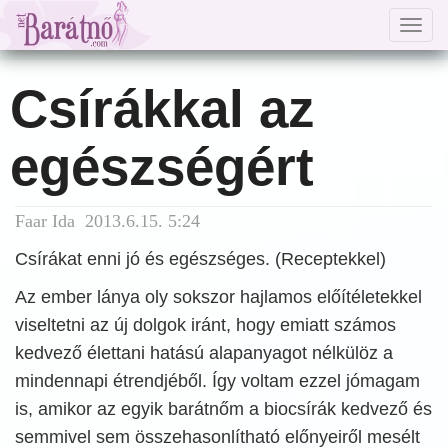
Togg
navig
Csírákkal az
egészségért
Faar Ida 2013.6.15. 5:24
Csírákat enni jó és egészséges. (Receptekkel)
Az ember lánya oly sokszor hajlamos előítéletekkel
viseltetni az új dolgok iránt, hogy emiatt számos
kedvező élettani hatású alapanyagot nélkülöz a
mindennapi étrendjéből. Így voltam ezzel jómagam
is, amikor az egyik barátnőm a biocsírák kedvező és
semmivel sem összehasonlítható előnyeiről mesélt