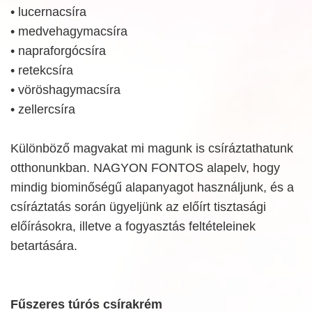
• lucernacsíra
• medvehagymacsíra
• napraforgócsíra
• retekcsíra
• vöröshagymacsíra
• zellercsíra
Különböző magvakat mi magunk is csíráztathatunk
otthonunkban. NAGYON FONTOS alapelv, hogy
mindig biominőségű alapanyagot használjunk, és a
csíráztatás során ügyeljünk az előírt tisztasági
előírásokra, illetve a fogyasztás feltételeinek
betartására.
Fűszeres túrós csírakrém