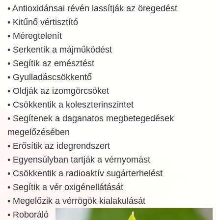
• Antioxidánsai révén lassítják az öregedést
• Kitűnő vértisztító
• Méregtelenít
• Serkentik a májműködést
• Segítik az emésztést
• Gyulladáscsökkentő
• Oldják az izomgörcsöket
• Csökkentik a koleszterinszintet
• Segítenek a daganatos megbetegedések
megelőzésében
• Erősítik az idegrendszert
• Egyensúlyban tartják a vérnyomást
• Csökkentik a radioaktív sugárterhelést
• Segítik a vér oxigénellátását
• Megelőzik a vérrögök kialakulását
• Roboráló