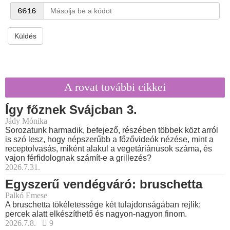
Küldés
A rovat további cikkei
Így főznek Svájcban 3.
Jády Mónika
Sorozatunk harmadik, befejező, részében többek közt arról
is szó lesz, hogy népszerűbb a főzővideók nézése, mint a
receptolvasás, miként alakul a vegetáriánusok száma, és
vajon férfidolognak számít-e a grillezés?
2026.7.31.
Egyszerű vendégváró: bruschetta
Palkó Emese
A bruschetta tökéletessége két tulajdonságában rejlik:
percek alatt elkészíthető és nagyon-nagyon finom.
2026.7.8.
9