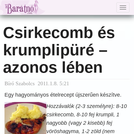
Togg
navig
Csirkecomb és
krumplipüré –
azonos lében
Bíró Szabolcs 2011.1.8. 5:21
Egy hagyományos ételrecept újszerűen készítve.
Hozzávalók (2-3 személyre): 8-10
csirkecomb, 8-10 fej krumpli, 1
nagyobb (vagy 2 kisebb) fej
vöröshagyma, 1-2 zöld (nem