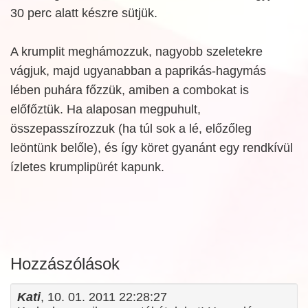
30 perc alatt készre sütjük.
A krumplit meghámozzuk, nagyobb szeletekre
vágjuk, majd ugyanabban a paprikás-hagymás
lében puhára főzzük, amiben a combokat is
előfőztük. Ha alaposan megpuhult,
összepasszírozzuk (ha túl sok a lé, előzőleg
leöntünk belőle), és így köret gyanánt egy rendkívül
ízletes krumplipürét kapunk.
Hozzászólások
Kati
, 10. 01. 2011 22:28:27