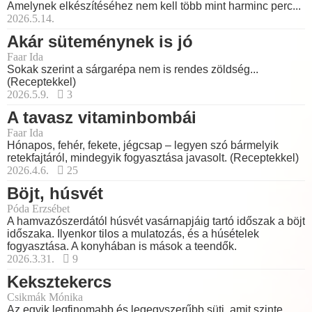
Amelynek elkészítéséhez nem kell több mint harminc perc...
2026.5.14.
Akár süteménynek is jó
Faar Ida
Sokak szerint a sárgarépa nem is rendes zöldség...
(Receptekkel)
2026.5.9.
3
A tavasz vitaminbombái
Faar Ida
Hónapos, fehér, fekete, jégcsap – legyen szó bármelyik
retekfajtáról, mindegyik fogyasztása javasolt. (Receptekkel)
2026.4.6.
25
Böjt, húsvét
Póda Erzsébet
A hamvazószerdától húsvét vasárnapjáig tartó időszak a böjt
időszaka. Ilyenkor tilos a mulatozás, és a húsételek
fogyasztása. A konyhában is mások a teendők.
2026.3.31.
9
Keksztekercs
Csikmák Mónika
Az egyik legfinomabb és legegyszerűbb süti, amit szinte