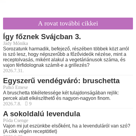
A rovat további cikkei
Így főznek Svájcban 3.
Jády Mónika
Sorozatunk harmadik, befejező, részében többek közt arról
is szó lesz, hogy népszerűbb a főzővideók nézése, mint a
receptolvasás, miként alakul a vegetáriánusok száma, és
vajon férfidolognak számít-e a grillezés?
2026.7.31.
Egyszerű vendégváró: bruschetta
Palkó Emese
A bruschetta tökéletessége két tulajdonságában rejlik:
percek alatt elkészíthető és nagyon-nagyon finom.
2026.7.8.
9
A sokoldalú levendula
Póda Csenge
Vajon mi jut eszünkbe elsőként, ha a levenduláról van szó?
(A cikk végén receptötlet)