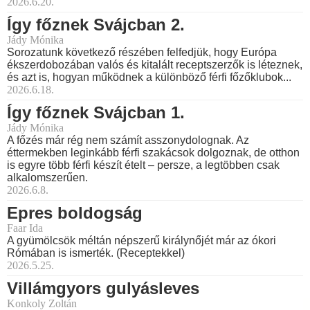
2026.6.20.
Így főznek Svájcban 2.
Jády Mónika
Sorozatunk következő részében felfedjük, hogy Európa
ékszerdobozában valós és kitalált receptszerzők is léteznek,
és azt is, hogyan működnek a különböző férfi főzőklubok...
2026.6.18.
Így főznek Svájcban 1.
Jády Mónika
A főzés már rég nem számít asszonydolognak. Az
éttermekben leginkább férfi szakácsok dolgoznak, de otthon
is egyre több férfi készít ételt – persze, a legtöbben csak
alkalomszerűen.
2026.6.8.
Epres boldogság
Faar Ida
A gyümölcsök méltán népszerű királynőjét már az ókori
Rómában is ismerték. (Receptekkel)
2026.5.25.
Villámgyors gulyásleves
Konkoly Zoltán