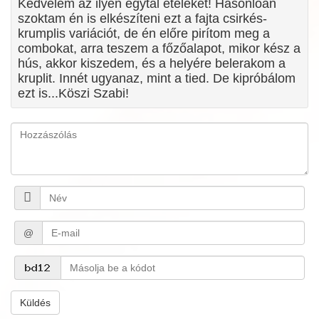
Kedvelem az ilyen egytál ételeket! Hasonlóan
szoktam én is elkészíteni ezt a fajta csirkés-
krumplis variációt, de én előre pirítom meg a
combokat, arra teszem a főzőalapot, mikor kész a
hús, akkor kiszedem, és a helyére belerakom a
kruplit. Innét ugyanaz, mint a tied. De kipróbálom
ezt is...Köszi Szabi!
@
Küldés