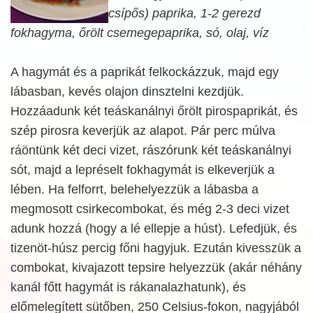
csípős) paprika, 1-2 gerezd
fokhagyma, őrölt csemegepaprika, só, olaj, víz
A hagymát és a paprikát felkockázzuk, majd egy
lábasban, kevés olajon dinsztelni kezdjük.
Hozzáadunk két teáskanálnyi őrölt pirospaprikát, és
szép pirosra keverjük az alapot. Pár perc múlva
ráöntünk két deci vizet, rászórunk két teáskanálnyi
sót, majd a lepréselt fokhagymát is elkeverjük a
lében. Ha felforrt, belehelyezzük a lábasba a
megmosott csirkecombokat, és még 2-3 deci vizet
adunk hozzá (hogy a lé ellepje a húst). Lefedjük, és
tizenöt-húsz percig főni hagyjuk. Ezután kivesszük a
combokat, kivajazott tepsire helyezzük (akár néhány
kanál főtt hagymát is rákanalazhatunk), és
előmelegített sütőben, 250 Celsius-fokon, nagyjából