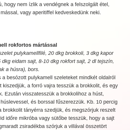
, hogy nem ízlik a vendégnek a felszolgált étel,
mással, vagy aperitiffel kedveskedünk neki.
ell rokfortos mártással
zelet pulykamellfilé, 20 dkg brokkoli, 3 dkg kapor
 5 dkg eidam sajt, 8-10 dkg rokfort sajt, 2 dl tejszín,
ak a húsra), bors.
s a besózott pulykamell szeleteket mindkét oldalról
st kiszedjük, a forró vajra tesszük a brokkolit, és egy
k. Ezután visszatesszük a brokkolihoz a húst,
 húslevessel, és borssal fűszerezzük. Kb. 10 percig
a brokkolit tányérra szedjük, és megszórjuk reszelt
d időre mikróba vagy sütőbe tesszük, hogy a sajt
aradt zsiradékba szórjuk a villával összetört