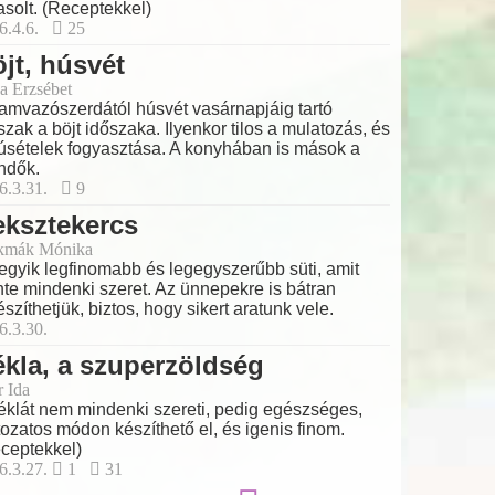
asolt. (Receptekkel)
6.4.6.
25
jt, húsvét
a Erzsébet
amvazószerdától húsvét vasárnapjáig tartó
szak a böjt időszaka. Ilyenkor tilos a mulatozás, és
úsételek fogyasztása. A konyhában is mások a
ndők.
6.3.31.
9
ksztekercs
kmák Mónika
egyik legfinomabb és legegyszerűbb süti, amit
nte mindenki szeret. Az ünnepekre is bátran
észíthetjük, biztos, hogy sikert aratunk vele.
6.3.30.
kla, a szuperzöldség
r Ida
éklát nem mindenki szereti, pedig egészséges,
tozatos módon készíthető el, és igenis finom.
ceptekkel)
6.3.27.
1
31