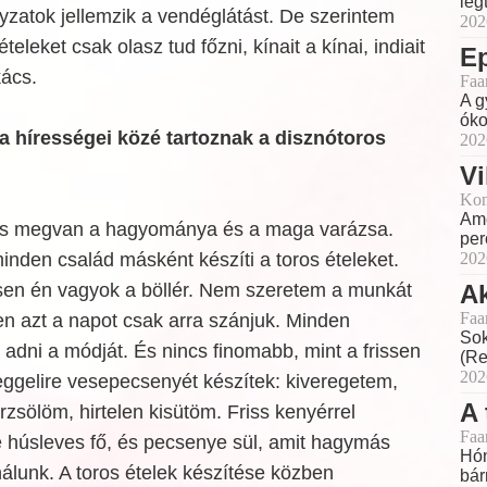
leg
yzatok jellemzik a vendéglátást. De szerintem
202
ételeket csak olasz tud főzni, kínait a kínai, indiait
E
kács.
Faa
A g
óko
a hírességei közé tartoznak a disznótoros
202
Vi
Kon
Ame
 is megvan a hagyománya és a maga varázsa.
perc
inden család másként készíti a toros ételeket.
202
en én vagyok a böllér. Nem szeretem a munkát
Ak
Faa
en azt a napot csak arra szánjuk. Minden
Sok
adni a módját. És nincs finomabb, mint a frissen
(Re
202
eggelire vesepecsenyét készítek: kiveregetem,
A 
sölöm, hirtelen kisütöm. Friss kenyérrel
Faa
e húsleves fő, és pecsenye sül, amit hagymás
Hón
nálunk. A toros ételek készítése közben
bár