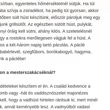
zsírban, egyenletes hőmérsékletnél sütjük. Ha túl
ba szívja a zsiradékot, ha pedig túl gyorsan, akkor
tőben sült húst készítünk, először pároljuk meg egy
junk grillsütőt. Az egészben sütött húst, pulykát,
nyi óráig kell sütni, ahány kilós. A szeletelésnél
ogy a rostokra merőlegesen vágjuk fel a húst. A
os a két-három napig tartó pácolás. A páclé
, babérlevél, szegfűbors, borókabogyó, hagyma,
ünk a páclébe!
thon a mesterszakácséknál?
adételeket készítem el én. A család kedvence a
comb vagy -hát és vaddisznószelet majonézes
kell, hogy a vadhúst hirtelen rántsuk ki, mert minél
ük, annál keményebb lesz. A vadnyúlból vadast