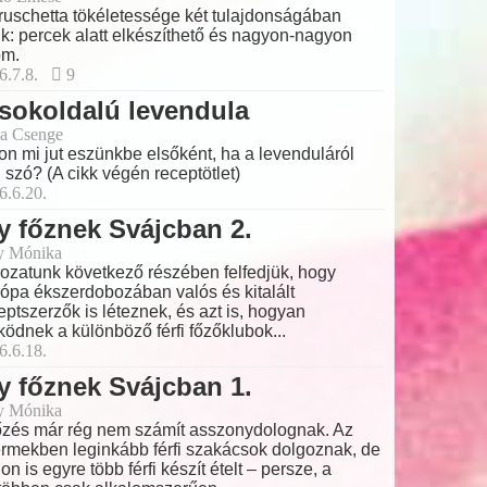
ruschetta tökéletessége két tulajdonságában
lik: percek alatt elkészíthető és nagyon-nagyon
om.
6.7.8.
9
sokoldalú levendula
a Csenge
on mi jut eszünkbe elsőként, ha a levenduláról
 szó? (A cikk végén receptötlet)
6.6.20.
y főznek Svájcban 2.
y Mónika
ozatunk következő részében felfedjük, hogy
ópa ékszerdobozában valós és kitalált
eptszerzők is léteznek, és azt is, hogyan
ödnek a különböző férfi főzőklubok...
6.6.18.
y főznek Svájcban 1.
y Mónika
őzés már rég nem számít asszonydolognak. Az
ermekben leginkább férfi szakácsok dolgoznak, de
hon is egyre több férfi készít ételt – persze, a