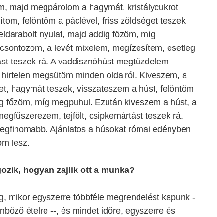
m, majd megpárolom a hagymát, kristálycukrot
ítom, felöntöm a páclével, friss zöldséget teszek
eldarabolt nyulat, majd addig főzöm, míg
icsontozom, a levét mixelem, megízesítem, esetleg
ást teszek rá. A vaddisznóhúst megtűzdelem
 hirtelen megsütöm minden oldalról. Kiveszem, a
et, hagymát teszek, visszateszem a húst, felöntöm
ig főzöm, míg megpuhul. Ezután kiveszem a húst, a
gfűszerezem, tejfölt, csipkemártást teszek rá.
 legfinomabb. Ajánlatos a húsokat római edényben
om lesz.
ozik, hogyan zajlik ott a munka?
g, mikor egyszerre többféle megrendelést kapunk -
önböző ételre --, és mindet időre, egyszerre és