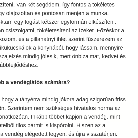
szíteni. Van két segédem, így fontos a tökéletes
y olajozottan és pontosan menjen a munka.
tam egy fogást kétszer egyformán elkészíteni.
 csiszolgatni, tökéletesíteni az ízeket. Főzéskor a
ozom, és a pillanatnyi ihlet szerint fűszerezem az
 kikukucskálok a konyhából, hogy lássam, mennyire
sszajelzés mindig jólesik, mert önbizalmat, kedvet és
vábbfejlődéshez.
abb a vendéglátós számára?
, hogy a tányérra mindig jókora adag szigorúan friss
ljön. Szerintem nem szükséges hivatalos norma az
natkozóan. Inkább többet kapjon a vendég, mint
elből tilos bármit is kispórolni. Hiszen az a
a vendég elégedett legyen, és újra visszatérjen.