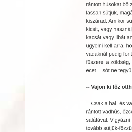
rántott húsokat bő 
lassan sütjük, magá
kiszárad. Amikor sü
kicsit, vagy használ
kacsát vagy libát an
ügyelni kell arra, h
vadaknál pedig font
fűszerei a zöldség
ecet -- sót ne tegy
-- Vajon ki főz ot
-- Csak a hal- és v
rántott vadhús, őz
salátával. Vigyázni 
tovább sütjük-főzz