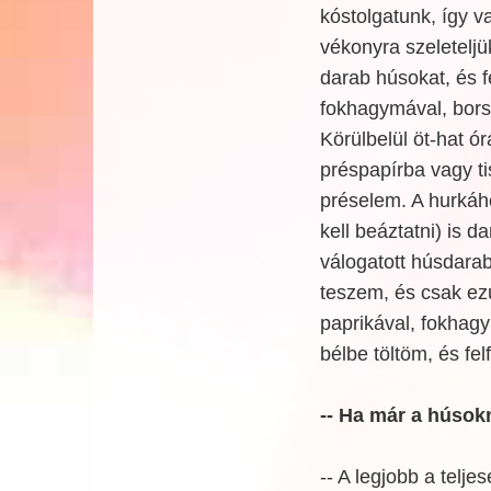
kóstolgatunk, így v
vékonyra szeletelj
darab húsokat, és f
fokhagymával, bors
Körülbelül öt-hat ó
préspapírba vagy ti
préselem. A hurkáh
kell beáztatni) is 
válogatott húsdara
teszem, és csak ezu
paprikával, fokhag
bélbe töltöm, és fel
-- Ha már a húsokn
-- A legjobb a telje