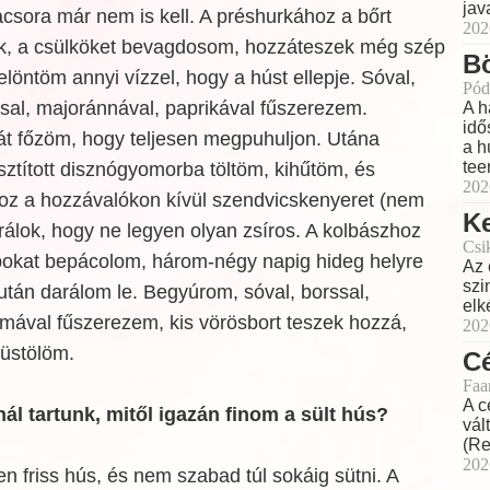
jav
acsora már nem is kell. A préshurkához a bőrt
202
ük, a csülköket bevagdosom, hozzáteszek még szép
Bö
elöntöm annyi vízzel, hogy a húst ellepje. Sóval,
Pód
sal, majoránnával, paprikával fűszerezem.
A h
idő
rát főzöm, hogy teljesen megpuhuljon. Utána
a h
tee
sztított disznógyomorba töltöm, kihűtöm, és
202
oz a hozzávalókon kívül szendvicskenyeret (nem
Ke
darálok, hogy ne legyen olyan zsíros. A kolbászhoz
Csi
bokat bepácolom, három-négy napig hideg helyre
Az 
szi
tán darálom le. Begyúrom, sóval, borssal,
elk
ymával fűszerezem, kis vörösbort teszek hozzá,
202
füstölöm.
Cé
Faa
A c
ál tartunk, mitől igazán finom a sült hús?
vál
(Re
202
sen friss hús, és nem szabad túl sokáig sütni. A