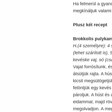
Ha felmerül a gyanú
megkínáljuk valami 
Plusz két recept
Brokkolis pulykam
H.(4 személyre): 4 s
(lehet szárított is),
kevéske vaj, só (cs
Vajat forrósítunk, é
átsütjük rajta. A hú
kicsit megsütögetjü
felöntjük egy kevés
pároljuk. A húst és 
eidammal, majd rövi
megolvadjon. A megm