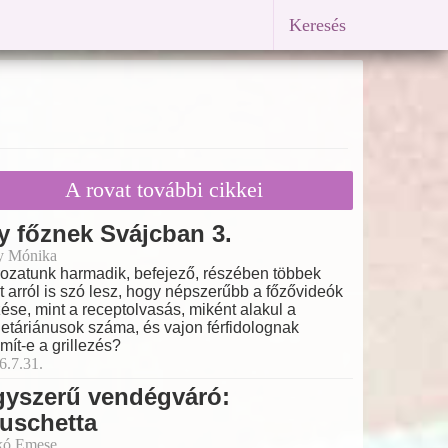
Keresés
A rovat további cikkei
y főznek Svájcban 3.
y Mónika
ozatunk harmadik, befejező, részében többek
t arról is szó lesz, hogy népszerűbb a főzővideók
ése, mint a receptolvasás, miként alakul a
etáriánusok száma, és vajon férfidolognak
mít-e a grillezés?
6.7.31.
gyszerű vendégváró:
uschetta
kó Emese