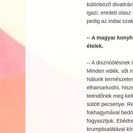
különböző divatirán
igazi, eredeti olasz 
pedig az indiai sza
-- A magyar konyh
ételek.
-- A disznóölésnek
Minden vidék, sőt m
Nálunk természetes
elhamarkodni, hisz
teendőnek meg kell 
sütött pecsenye. R
fokhagymával bedörz
fogyasztjuk. Ebédr
krumplisalátával kí