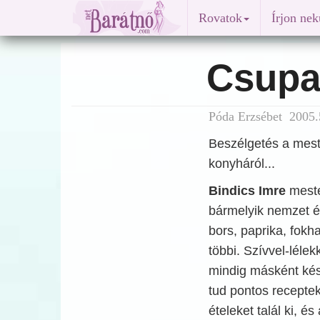
Rovatok
Írjon ne
Csupa
Póda Erzsébet 2005.
Beszélgetés a mest
konyháról...
Bindics Imre
meste
bármelyik nemzet ét
bors, paprika, fok
többi. Szívvel-léle
mindig másként készí
tud pontos receptek
ételeket talál ki, é