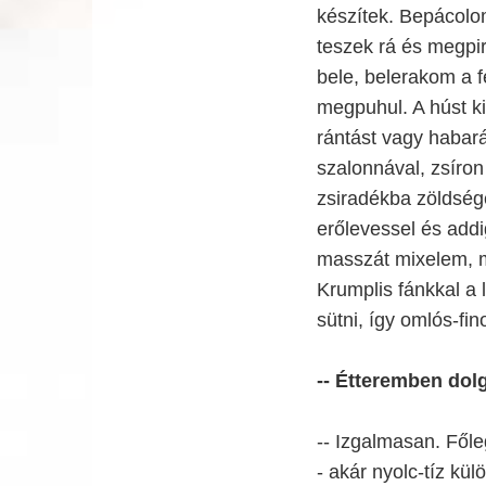
készítek. Bepácolo
teszek rá és megpir
bele, belerakom a f
megpuhul. A húst k
rántást vagy habar
szalonnával, zsíron
zsiradékba zöldség
erőlevessel és add
masszát mixelem, me
Krumplis fánkkal a
sütni, így omlós-fin
-- Étteremben dolg
-- Izgalmasan. Főle
- akár nyolc-tíz kül