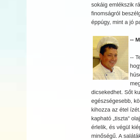
sokáig emlékszik r
finomságról beszélge
éppúgy, mint a jó p
-- 
-- 
hog
hús
meg
dicsekedhet. Sőt ku
egészségesebb, kön
kihozza az étel ízé
kapható „tiszta” ol
érlelik, és végül ki
minőségű. A salátá