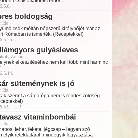
többen csak alkalomszerűen.
6.6.8.
pres boldogság
r Ida
yümölcsök méltán népszerű királynőjét már az
ri Rómában is ismerték. (Receptekkel)
6.5.25.
llámgyors gulyásleves
koly Zoltán
lynek elkészítéséhez nem kell több mint harminc
...
6.5.14.
ár süteménynek is jó
r Ida
ak szerint a sárgarépa nem is rendes zöldség...
ceptekkel)
6.5.9.
3
tavasz vitaminbombái
r Ida
apos, fehér, fekete, jégcsap – legyen szó
melyik retekfajtáról, mindegyik fogyasztása