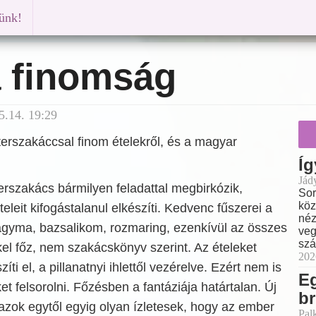
künk!
 finomság
5.14. 19:29
erszakáccsal finom ételekről, és a magyar
Íg
Jád
rszakács bármilyen feladattal megbirkózik,
Sor
köz
eleit kifogástalanul elkészíti. Kedvenc fűszerei a
néz
hagyma, bazsalikom, rozmaring, ezenkívül az összes
veg
szá
kkel főz, nem szakácskönyv szerint. Az ételeket
202
ti el, a pillanatnyi ihlettől vezérelve. Ezért nem is
E
et felsorolni. Főzésben a fantáziája határtalan. Új
br
s azok egytől egyig olyan ízletesek, hogy az ember
Pal