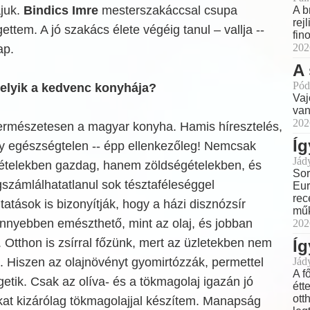
ájuk.
Bindics Imre
mesterszakáccsal csupa
A b
rej
ttem. A jó szakács élete végéig tanul – vallja --
fin
202
ap.
A 
Pód
Melyik a kedvenc konyhája?
Vaj
van
202
Természetesen a magyar konyha. Hamis híresztelés,
Íg
y egészségtelen -- épp ellenkezőleg! Nemcsak
Jád
ételekben gazdag, hanem zöldségételekben, és
Sor
számlálhatatlanul sok tésztaféleséggel
Eur
rec
tatások is bizonyítják, hogy a házi disznózsír
műk
nyebben emészthető, mint az olaj, és jobban
202
t. Otthon is zsírral főzünk, mert az üzletekben nem
Íg
aj. Hiszen az olajnövényt gyomirtózzák, permettel
Jád
A f
égetik. Csak az olíva- és a tökmagolaj igazán jó
étt
ott
kat kizárólag tökmagolajjal készítem. Manapság