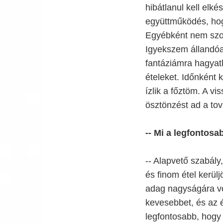
hibátlanul kell elké
együttműködés, hog
Egyébként nem szok
Igyekszem állandóan
fantáziámra hagyatk
ételeket. Időnként
ízlik a főztöm. A vi
ösztönzést ad a to
-- Mi a legfontos
-- Alapvető szabály
és finom étel kerü
adag nagyságára vo
kevesebbet, és az ét
legfontosabb, hogy 