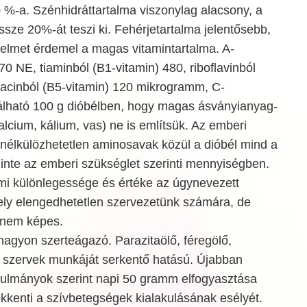
 %-a. Szénhidráttartalma viszonylag alacsony, a
sze 20%-át teszi ki. Fehérjetartalma jelentősebb,
yelmet érdemel a magas vitamintartalma. A-
70 NE, tiaminból (B1-vitamin) 480, riboflavinból
iacinból (B5-vitamin) 120 mikrogramm, C-
lálható 100 g dióbélben, hogy magas ásványianyag-
kalcium, kálium, vas) ne is említsük. Az emberi
nélkülözhetetlen aminosavak közül a dióbél mind a
zinte az emberi szükséglet szerinti mennyiségben.
almi különlegessége és értéke az úgynevezett
ly elengedhetetlen szervezetünk számára, de
a nem képes.
agyon szerteágazó. Parazitaölő, féregölő,
ő szervek munkáját serkentő hatású. Újabban
anulmányok szerint napi 50 gramm elfogyasztása
kenti a szívbetegségek kialakulásának esélyét.