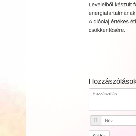
Leveleiből készült 
energiatartalmának
A dióolaj értékes ét
csökkentésére.
Hozzászóláso
Küldés