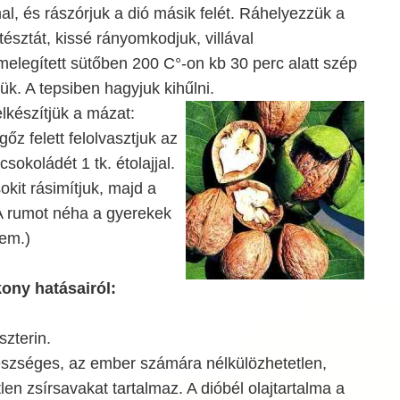
, és rászórjuk a dió másik felét. Ráhelyezzük a
tésztát, kissé rányomkodjuk, villával
elegített sütőben 200 C°-on kb 30 perc alatt szép
ük. A tepsiben hagyjuk kihűlni.
elkészítjük a mázat:
őz felett felolvasztjuk az
 csokoládét 1 tk. étolajjal.
okit rásimítjuk, majd a
 (A rumot néha a gyerekek
tem.)
kony hatásairól:
szterin.
gészséges, az ember számára nélkülözhetetlen,
len zsírsavakat tartalmaz. A dióbél olajtartalma a