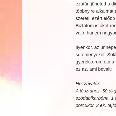
ezután jöhetett a dió
többnyire alkalmat 
szereti, ezért előb
Biztatom is őket r
való, hanem nagyon
Ilyenkor, az ünnep
süteményeket. Sokf
gyerekkorom óta a 
ez az, ami bevált:
Hozzávalók:
A tésztához: 50 dkg 
szódabikarbóna, 1 d
porcukor, 2 ek. tejföl