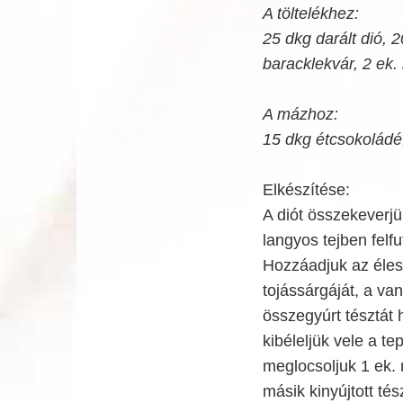
A töltelékhez:
25 dkg darált dió, 
baracklekvár, 2 ek.
A mázhoz:
15 dkg étcsokoládé, 
Elkészítése:
A diót összekeverjük
langyos tejben felfu
Hozzáadjuk az élesz
tojássárgáját, a van
összegyúrt tésztát h
kibéleljük vele a te
meglocsoljuk 1 ek. 
másik kinyújtott té