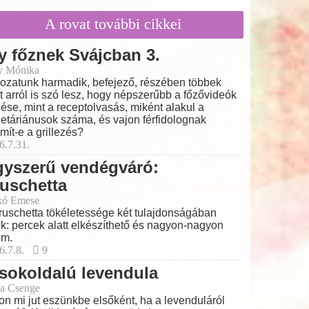
A rovat további cikkei
y főznek Svájcban 3.
y Mónika
ozatunk harmadik, befejező, részében többek
t arról is szó lesz, hogy népszerűbb a főzővideók
ése, mint a receptolvasás, miként alakul a
etáriánusok száma, és vajon férfidolognak
mít-e a grillezés?
6.7.31.
gyszerű vendégváró:
uschetta
kó Emese
ruschetta tökéletessége két tulajdonságában
lik: percek alatt elkészíthető és nagyon-nagyon
om.
6.7.8.
9
sokoldalú levendula
a Csenge
on mi jut eszünkbe elsőként, ha a levenduláról