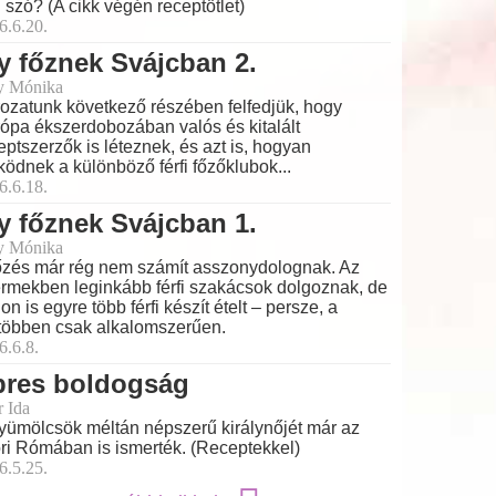
 szó? (A cikk végén receptötlet)
6.6.20.
y főznek Svájcban 2.
y Mónika
ozatunk következő részében felfedjük, hogy
ópa ékszerdobozában valós és kitalált
eptszerzők is léteznek, és azt is, hogyan
ödnek a különböző férfi főzőklubok...
6.6.18.
y főznek Svájcban 1.
y Mónika
őzés már rég nem számít asszonydolognak. Az
ermekben leginkább férfi szakácsok dolgoznak, de
hon is egyre több férfi készít ételt – persze, a
többen csak alkalomszerűen.
6.6.8.
pres boldogság
r Ida
yümölcsök méltán népszerű királynőjét már az
ri Rómában is ismerték. (Receptekkel)
6.5.25.