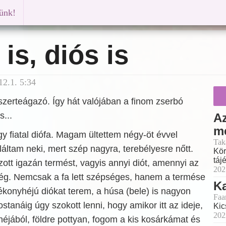
künk!
is, diós is
2.1. 5:34
szerteágazó. Így hát valójában a finom zserbó
s...
Az
m
 fiatal diófa. Magam ültettem négy-öt évvel
Tak
aláltam neki, mert szép nagyra, terebélyesre nőtt.
Kör
táj
tt igazán termést, vagyis annyi diót, amennyi az
202
ég. Nemcsak a fa lett szépséges, hanem a termése
K
ékonyhéjú diókat terem, a húsa (bele) is nagyon
Faa
stanáig úgy szokott lenni, hogy amikor itt az ideje,
Kic
202
 héjából, földre pottyan, fogom a kis kosárkámat és