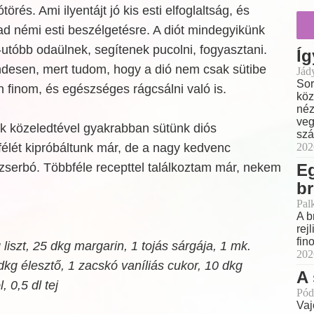
törés. Ami ilyentájt jó kis esti elfoglaltság, és
ad némi esti beszélgetésre. A diót mindegyikünk
b-utóbb odaülnek, segítenek pucolni, fogyasztani.
Íg
endesen, mert tudom, hogy a dió nem csak sütibe
Jád
Sor
 finom, és egészséges rágcsálni való is.
köz
néz
veg
ek közeledtével gyakrabban sütünk diós
szá
202
élét kipróbáltunk már, de a nagy kedvenc
E
zserbó. Többféle recepttel találkoztam már, nekem
br
Pal
A b
rej
fin
liszt, 25 dkg margarin, 1 tojás sárgája, 1 mk.
202
kg élesztő, 1 zacskó vaníliás cukor, 10 dkg
A 
, 0,5 dl tej
Pód
Vaj