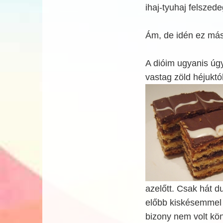
ihaj-tyuhaj felszed
Ám, de idén ez más
A dióim ugyanis ú
vastag zöld héjukt
azelőtt. Csak hát d
előbb kiskésemmel m
bizony nem volt kön