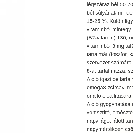
légszáraz bél 50-70
bél súlyának mindös
15-25 %. Külön fig
vitaminból mintegy 
(B2-vitamin) 130, n
vitaminból 3 mg ta
tartalmát (foszfor, 
szervezet számára 
8-at tartalmazza, s
A dió igazi beltart
omega3 zsírsav, me
önálló előállításár
A dió gyógyhatása n
vértisztító, emészt
napvilágot látott t
nagymértékben csök