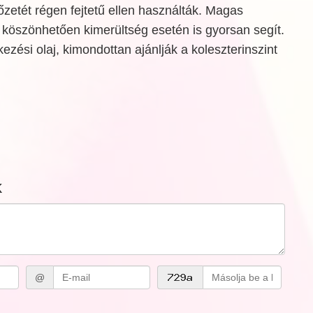
főzetét régen fejtetű ellen használták. Magas
 köszönhetően kimerültség esetén is gyorsan segít.
kezési olaj, kimondottan ajánlják a koleszterinszint
k
@