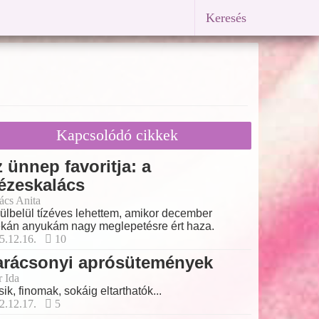
Keresés
Kapcsolódó cikkek
 ünnep favoritja: a
ézeskalács
ács Anita
ülbelül tízéves lehettem, amikor december
ékán anyukám nagy meglepetésre ért haza.
5.12.16.
10
arácsonyi aprósütemények
r Ida
sik, finomak, sokáig eltarthatók...
2.12.17.
5