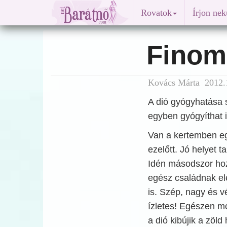
Rovatok
Írjon ne
Finom 
Kovács Márta 2012.1
A dió gyógyhatása 
egyben gyógyíthat i
Van a kertemben egy
ezelőtt. Jó helyet t
Idén másodszor hozo
egész családnak el
is. Szép, nagy és v
ízletes! Egészen mo
a dió kibújik a zöld