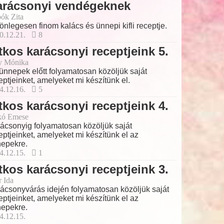
arácsonyi vendégeknek
ók Zita
önlegesen finom kalács és ünnepi kifli receptje.
0.12.21.
8
tkos karácsonyi receptjeink 5.
y Mónika
ünnepek előtt folyamatosan közöljük saját
eptjeinket, amelyeket mi készítünk el.
4.12.16.
5
tkos karácsonyi receptjeink 4.
kó Emese
ácsonyig folyamatosan közöljük saját
eptjeinket, amelyeket mi készítünk el az
epekre.
4.12.15.
1
tkos karácsonyi receptjeink 3.
r Ida
ácsonyvárás idején folyamatosan közöljük saját
eptjeinket, amelyeket mi készítünk el az
epekre.
4.12.15.