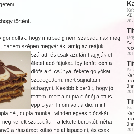
K
egetem.
Kab
Kül
hogy történt.
202
Ti
Jád
gy gondolták, hogy márpedig nem szabadulnak meg
Az 
ól, hanem szépen megvárják, amíg az reájuk
rec
201
szárad, és csak azután
hagyják el
Ti
életet adó fájukat. Így tehát idén a
Pal
diófa alól csúnya, fekete golyókat
Kar
szedegettem, mert sajnáltam
rec
ünn
otthagyni. Később kiderült, hogy jól
201
tettem, mert a dupla dióhéj alatt is
Ti
épp olyan finom volt a dió, mint
Faa
upla héj, dupla munka. Minden egyes diócskát
Kar
rec
eg kellett szabadítani a fekete buroktól, néha
ünn
201
nyű a rászáradt külső héjat lepucolni, és csak