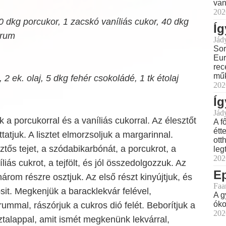
van
202
20 dkg porcukor, 1 zacskó vaníliás cukor, 40 dkg
Íg
 rum
Jád
Sor
Eur
rec
műk
2 ek. olaj, 5 dkg fehér csokoládé, 1 tk étolaj
202
Íg
Jád
 a porcukorral és a vaníliás cukorral. Az élesztőt
A f
étt
ttatjuk. A lisztet elmorzsoljuk a margarinnal.
ott
tős tejet, a szódabikarbónát, a porcukrot, a
leg
202
íliás cukrot, a tejfölt, és jól összedolgozzuk. Az
E
árom részre osztjuk. Az első részt kinyújtjuk, és
Faa
psit. Megkenjük a baracklekvár felével,
A g
óko
rummal, rászórjuk a cukros dió felét. Beborítjuk a
202
sztalappal, amit ismét megkenünk lekvárral,