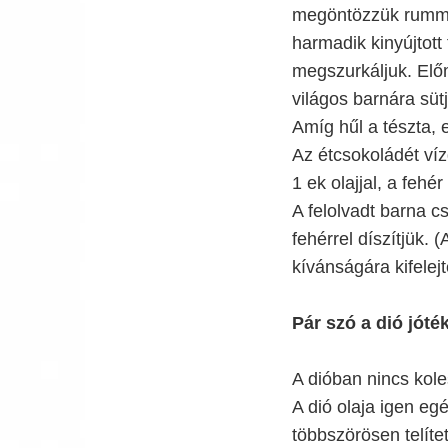
megöntözzük rummal
harmadik kinyújtott 
megszurkáljuk. Előm
világos barnára sütj
Amíg hűl a tészta, 
Az étcsokoládét vízg
1 ek olajjal, a fehér
A felolvadt barna cs
fehérrel díszítjük.
kívánságára kifelej
Pár szó a dió jóté
A dióban nincs kole
A dió olaja igen e
többszörösen telítet