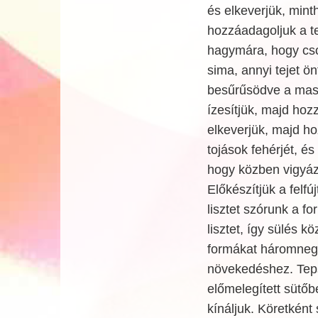
és elkeverjük, mint
hozzáadagoljuk a te
hagymára, hogy cs
sima, annyi tejet ö
besűrűsödve a massz
ízesítjük, majd hozz
elkeverjük, majd h
tojások fehérjét, és
hogy közben vigyázz
Előkészítjük a felfú
lisztet szórunk a f
lisztet, így sülés k
formákat háromnegye
növekedéshez. Teps
előmelegített sütőb
kínáljuk. Köretként s