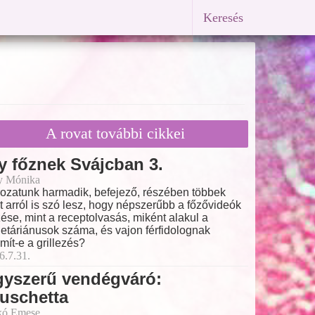
Keresés
A rovat további cikkei
y főznek Svájcban 3.
y Mónika
ozatunk harmadik, befejező, részében többek
t arról is szó lesz, hogy népszerűbb a főzővideók
ése, mint a receptolvasás, miként alakul a
etáriánusok száma, és vajon férfidolognak
mít-e a grillezés?
6.7.31.
gyszerű vendégváró:
uschetta
kó Emese