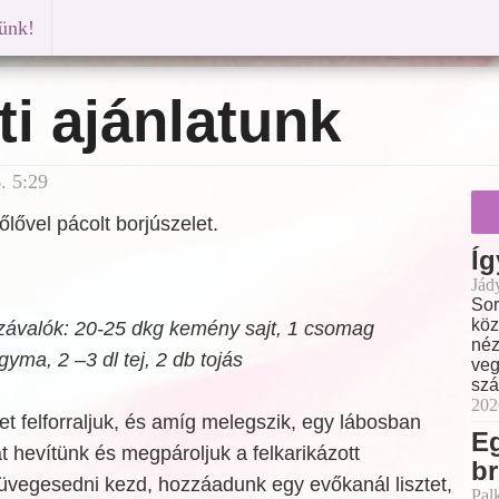
künk!
i ajánlatunk
. 5:29
zőlővel pácolt borjúszelet.
Íg
Jád
Sor
köz
ávalók: 20-25 dkg kemény sajt, 1 csomag
néz
gyma, 2 –3 dl tej, 2 db tojás
veg
szá
202
jet felforraljuk, és amíg melegszik, egy lábosban
E
at hevítünk és megpároljuk a felkarikázott
br
üvegesedni kezd, hozzáadunk egy evőkanál lisztet,
Pal