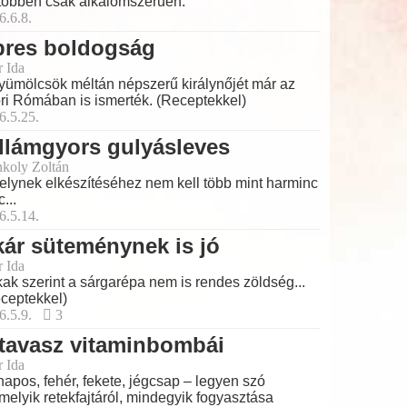
többen csak alkalomszerűen.
6.6.8.
pres boldogság
r Ida
yümölcsök méltán népszerű királynőjét már az
ri Rómában is ismerték. (Receptekkel)
6.5.25.
llámgyors gulyásleves
koly Zoltán
lynek elkészítéséhez nem kell több mint harminc
...
6.5.14.
ár süteménynek is jó
r Ida
ak szerint a sárgarépa nem is rendes zöldség...
ceptekkel)
6.5.9.
3
tavasz vitaminbombái
r Ida
apos, fehér, fekete, jégcsap – legyen szó
melyik retekfajtáról, mindegyik fogyasztása