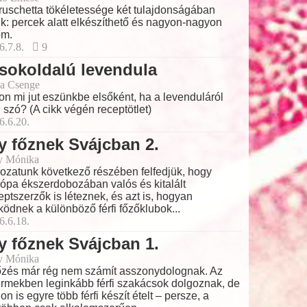
ruschetta tökéletessége két tulajdonságában
lik: percek alatt elkészíthető és nagyon-nagyon
om.
6.7.8.
9
sokoldalú levendula
a Csenge
on mi jut eszünkbe elsőként, ha a levenduláról
 szó? (A cikk végén receptötlet)
6.6.20.
y főznek Svájcban 2.
y Mónika
ozatunk következő részében felfedjük, hogy
ópa ékszerdobozában valós és kitalált
eptszerzők is léteznek, és azt is, hogyan
ödnek a különböző férfi főzőklubok...
6.6.18.
y főznek Svájcban 1.
y Mónika
őzés már rég nem számít asszonydolognak. Az
ermekben leginkább férfi szakácsok dolgoznak, de
hon is egyre több férfi készít ételt – persze, a