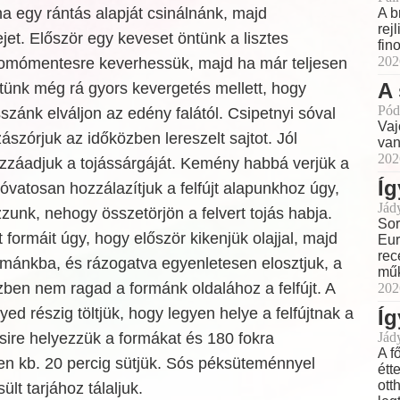
ha egy rántás alapját csinálnánk, majd
A b
rej
jet. Először egy keveset öntünk a lisztes
fin
202
omómentesre keverhessük, majd ha már teljesen
A 
ntünk még rá gyors kevergetés mellett, hogy
Pód
ánk elváljon az edény falától. Csipetnyi sóval
Vaj
ászórjuk az időközben lereszelt sajtot. Jól
van
202
ozzáadjuk a tojássárgáját. Kemény habbá verjük a
Íg
 óvatosan hozzálazítjuk a felfújt alapunkhoz úgy,
Jád
unk, nehogy összetörjön a felvert tojás habja.
Sor
jt formáit úgy, hogy először kikenjük olajjal, majd
Eur
rec
ormánkba, és rázogatva egyenletesen elosztjuk, a
műk
özben nem ragad a formánk oldalához a felfújt. A
202
d részig töltjük, hogy legyen helye a felfújtnak a
Íg
ire helyezzük a formákat és 180 fokra
Jád
A f
en kb. 20 percig sütjük. Sós péksüteménnyel
étt
ott
ült tarjához tálaljuk.