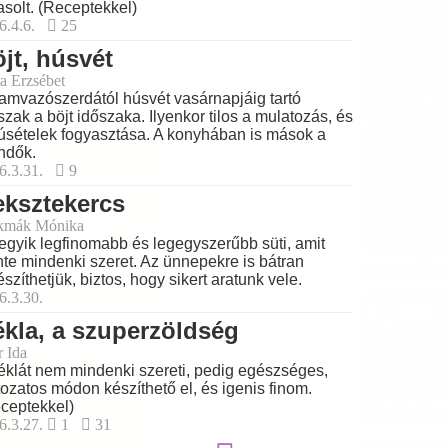
asolt. (Receptekkel)
6.4.6.
25
jt, húsvét
a Erzsébet
amvazószerdától húsvét vasárnapjáig tartó
szak a böjt időszaka. Ilyenkor tilos a mulatozás, és
úsételek fogyasztása. A konyhában is mások a
ndők.
6.3.31.
9
ksztekercs
kmák Mónika
egyik legfinomabb és legegyszerűbb süti, amit
nte mindenki szeret. Az ünnepekre is bátran
észíthetjük, biztos, hogy sikert aratunk vele.
6.3.30.
kla, a szuperzöldség
r Ida
éklát nem mindenki szereti, pedig egészséges,
tozatos módon készíthető el, és igenis finom.
ceptekkel)
6.3.27.
1
31