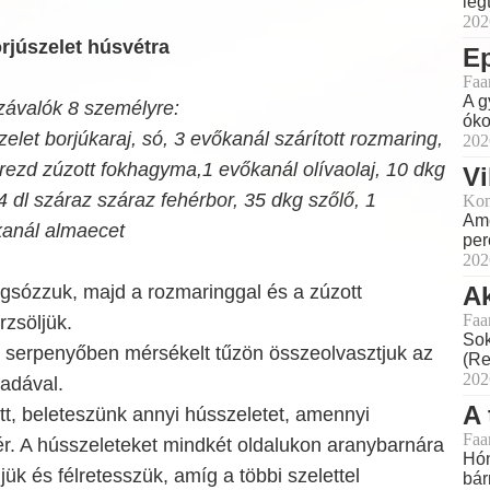
leg
202
rjúszelet húsvétra
E
Faa
A g
ávalók 8 személyre:
óko
zelet borjúkaraj, só, 3 evőkanál szárított rozmaring,
202
rezd zúzott fokhagyma,1 evőkanál olívaolaj, 10 dkg
Vi
 4 dl száraz száraz fehérbor, 35 dkg szőlő, 1
Kon
Ame
anál almaecet
perc
202
gsózzuk, majd a rozmaringgal és a zúzott
Ak
Faa
zsöljük.
Sok
serpenyőben mérsékelt tűzön összeolvasztjuk az
(Re
202
madával.
A 
tt, beleteszünk annyi hússzeletet, amennyi
Faa
r. A hússzeleteket mindkét oldalukon aranybarnára
Hón
jük és félretesszük, amíg a többi szelettel
bár