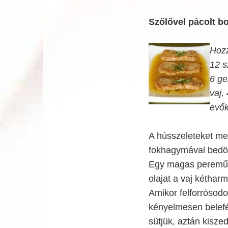
Szőlővel pácolt bo
Hozz
12 s
6 ge
vaj,
evők
A hússzeleteket me
fokhagymával bedör
Egy magas peremű 
olajat a vaj kéthar
Amikor felforrósodo
kényelmesen belefé
sütjük, aztán kiszed