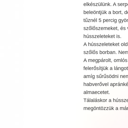
elkészülünk. A serp
beleöntjük a bort, 
tűznél 5 percig gy
szőlőszemeket, és 
hússzeleteket is.
A hússzeleteket old
szőlős borban. Nem
A megpárolt, omlós 
felerősítjük a lángo
amíg sűrűsödni nem 
habverővel apránké
almaecetet.
Tálaláskor a hússz
megöntözzük a már