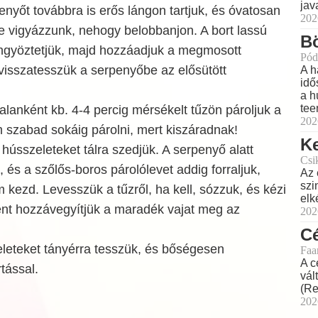
jav
enyőt továbbra is erős lángon tartjuk, és óvatosan
202
de vigyázzunk, nehogy belobbanjon. A bort lassú
Bö
öngyöztetjük, majd hozzáadjuk a megmosott
Pód
visszatesszük a serpenyőbe az elősütött
A h
idő
a h
tee
alanként kb. 4-4 percig mérsékelt tűzön pároljuk a
202
 szabad sokáig párolni, mert kiszáradnak!
Ke
hússzeleteket tálra szedjük. A serpenyő alatt
Csi
t, és a szőlős-boros párolólevet addig forraljuk,
Az 
szi
kezd. Levesszük a tűzről, ha kell, sózzuk, és kézi
elk
nt hozzávegyítjük a maradék vajat meg az
202
Cé
eleteket tányérra tesszük, és bőségesen
Faa
A c
tással.
vál
(Re
202