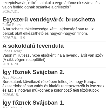
receptolvasás, miként alakul a vegetáriánusok száma, és
vajon férfidolognak számít-e a grillezés?
2026.7.31.
Egyszerű vendégváró: bruschetta
Palkó Emese
A bruschetta tökéletessége két tulajdonságában rejlik:
percek alatt elkészíthető és nagyon-nagyon finom.
2026.7.8.
9
A sokoldalú levendula
Póda Csenge
Vajon mi jut eszünkbe elsőként, ha a levenduláról van szó?
(A cikk végén receptötlet)
2026.6.20.
Így főznek Svájcban 2.
Jády Mónika
Sorozatunk következő részében felfedjük, hogy Európa
ékszerdobozában valós és kitalált receptszerzők is léteznek,
és azt is, hogyan működnek a különböző férfi főzőklubok...
2026.6.18.
Így főznek Svájcban 1.
Jády Mónika