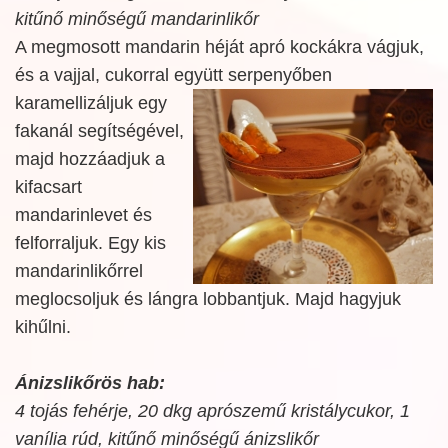
kitűnő minőségű mandarinlikőr
A megmosott mandarin héját apró kockákra vágjuk,
és a vajjal, cukorral együtt
serpenyőben
karamellizáljuk egy
fakanál segítségével,
majd hozzáadjuk a
kifacsart
mandarinlevet és
felforraljuk. Egy kis
mandarinlikőrrel
meglocsoljuk és lángra lobbantjuk. Majd hagyjuk
kihűlni.
Ánizslikőrös hab:
4 tojás fehérje, 20 dkg aprószemű kristálycukor, 1
vanília rúd, kitűnő minőségű ánizslikőr