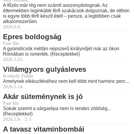
A főzés már rég nem számít asszonydolognak. Az
éttermekben leginkább férfi szakácsok dolgoznak, de otthon
is egyre több férfi készít ételt – persze, a legtöbben csak
alkalomszerűen.
2026.6.8.
Epres boldogság
Faar Ida
A gyümölcsök méltán népszerű királynőjét már az ókori
Rómában is ismerték. (Receptekkel)
2026.5.25.
Villámgyors gulyásleves
Konkoly Zoltán
Amelynek elkészítéséhez nem kell több mint harminc perc...
2026.5.14.
Akár süteménynek is jó
Faar Ida
Sokak szerint a sárgarépa nem is rendes zöldség...
(Receptekkel)
2026.5.9.
3
A tavasz vitaminbombái