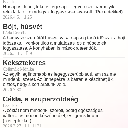
Faar Ida
Hónapos, fehér, fekete, jégcsap – legyen szó bármelyik
retekfajtáról, mindegyik fogyasztása javasolt. (Receptekkel)
2026.4.6.
25
Böjt, húsvét
Póda Erzsébet
A hamvazószerdától húsvét vasárnapjáig tartó időszak a böjt
időszaka. Ilyenkor tilos a mulatozás, és a húsételek
fogyasztása. A konyhában is mások a teendők.
2026.3.31.
9
Keksztekercs
Csikmák Mónika
Az egyik legfinomabb és legegyszerűbb süti, amit szinte
mindenki szeret. Az ünnepekre is bátran elkészíthetjük,
biztos, hogy sikert aratunk vele.
2026.3.30.
Cékla, a szuperzöldség
Faar Ida
A céklát nem mindenki szereti, pedig egészséges,
változatos módon készíthető el, és igenis finom.
(Receptekkel)
2026.3.27.
1
31