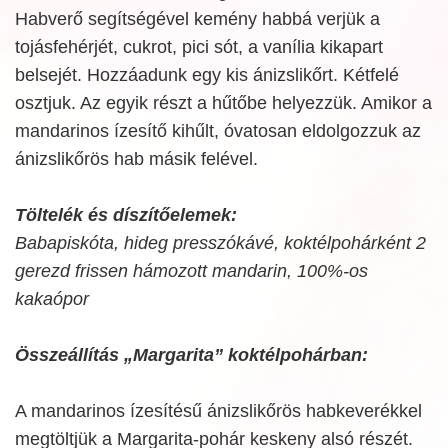
Habverő segítségével kemény habbá verjük a
tojásfehérjét, cukrot, pici sót, a vanília kikapart
belsejét. Hozzáadunk egy kis ánizslikőrt. Kétfelé
osztjuk. Az egyik részt a hűtőbe helyezzük. Amikor a
mandarinos ízesítő kihűlt, óvatosan eldolgozzuk az
ánizslikőrös hab másik felével.
Töltelék és díszítőelemek:
Babapiskóta, hideg presszókávé, koktélpohárként 2
gerezd frissen hámozott mandarin, 100%-os
kakaópor
Összeállítás „Margarita” koktélpohárban:
A mandarinos ízesítésű ánizslikőrös habkeverékkel
megtöltjük a Margarita-pohár keskeny alsó részét.