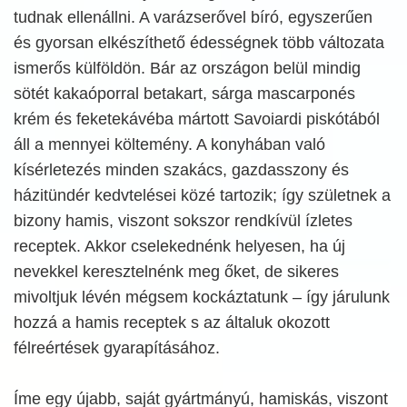
tudnak ellenállni. A varázserővel bíró, egyszerűen
és gyorsan elkészíthető édességnek több változata
ismerős külföldön. Bár az országon belül mindig
sötét kakaóporral betakart, sárga mascarponés
krém és feketekávéba mártott Savoiardi piskótából
áll a mennyei költemény. A konyhában való
kísérletezés minden szakács, gazdasszony és
házitündér kedvtelései közé tartozik; így születnek a
bizony hamis, viszont sokszor rendkívül ízletes
receptek. Akkor cselekednénk helyesen, ha új
nevekkel keresztelnénk meg őket, de sikeres
mivoltjuk lévén mégsem kockáztatunk – így járulunk
hozzá a hamis receptek s az általuk okozott
félreértések gyarapításához.
Íme egy újabb, saját gyártmányú, hamiskás, viszont