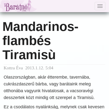
Togg
navig
Mandarinos-
flambés
Tiramisù
Kottra Éva 2013.1.12. 5:04
Olaszországban, akár étterembe, tavernába,
cukrászdaszerű bárba, vagy barátaink meleg
otthonába vagyunk hivatalosak, a vacsoravégi
desszertek közt mindig ott szerepel a Tiramisù.
Ez a csodálatos nyalánkság, melynek csak kevesen