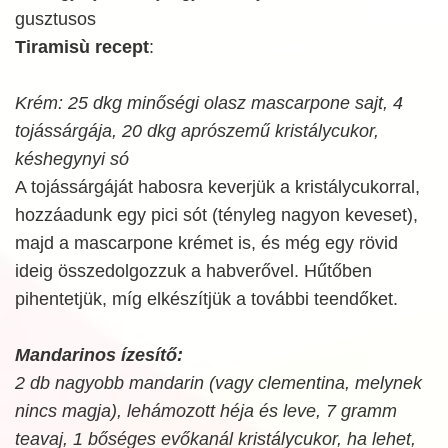
gusztusos
Tiramisù recept
:
Krém: 25 dkg minőségi olasz mascarpone sajt, 4
tojássárgája, 20 dkg aprószemű kristálycukor,
késhegynyi só
A tojássárgáját habosra keverjük a kristálycukorral,
hozzáadunk egy pici sót (tényleg nagyon keveset),
majd a mascarpone krémet is, és még egy rövid
ideig összedolgozzuk a habverővel. Hűtőben
pihentetjük, míg elkészítjük a további teendőket.
Mandarinos ízesítő:
2 db nagyobb mandarin (vagy clementina, melynek
nincs magja), lehámozott héja és leve, 7 gramm
teavaj, 1 bőséges evőkanál kristálycukor, ha lehet,