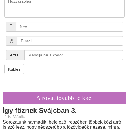
@
Küldés
A rovat további cikkei
Így főznek Svájcban 3.
Jády Mónika
Sorozatunk harmadik, befejező, részében többek közt arról
is szó lesz, hogy népszerűbb a főzővideók nézése, mint a