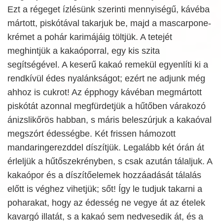
Ezt a régeget ízlésünk szerinti mennyiségű, kávéba
mártott, piskótával takarjuk be, majd a mascarpone-
krémet a pohár karimájáig töltjük. A tetejét
meghintjük a kakaóporral, egy kis szita
segítségével. A keserű kakaó remekül egyenlíti ki a
rendkívül édes nyalánkságot; ezért ne adjunk még
ahhoz is cukrot! Az épphogy kávéban megmártott
piskótát azonnal megfürdetjük a hűtőben várakozó
ánizslikőrös habban, s máris beleszúrjuk a kakaóval
megszórt édességbe. Két frissen hámozott
mandaringerezddel díszítjük. Legalább két órán át
érleljük a hűtőszekrényben, s csak azután tálaljuk. A
kakaópor és a díszítőelemek hozzáadását tálalás
előtt is véghez vihetjük; sőt! Így le tudjuk takarni a
poharakat, hogy az édesség ne vegye át az ételek
kavargó illatát, s a kakaó sem nedvesedik át, és a