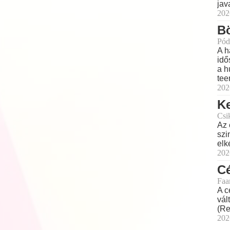
jav
202
Bö
Pód
A h
idő
a h
tee
202
Ke
Csi
Az 
szi
elk
202
Cé
Faa
A c
vál
(Re
202