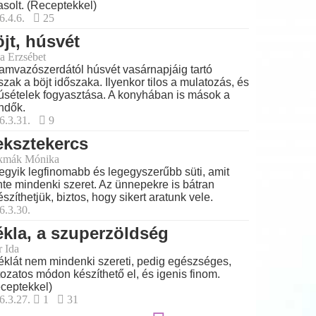
asolt. (Receptekkel)
6.4.6.
25
jt, húsvét
a Erzsébet
amvazószerdától húsvét vasárnapjáig tartó
szak a böjt időszaka. Ilyenkor tilos a mulatozás, és
úsételek fogyasztása. A konyhában is mások a
ndők.
6.3.31.
9
ksztekercs
kmák Mónika
egyik legfinomabb és legegyszerűbb süti, amit
nte mindenki szeret. Az ünnepekre is bátran
észíthetjük, biztos, hogy sikert aratunk vele.
6.3.30.
kla, a szuperzöldség
r Ida
éklát nem mindenki szereti, pedig egészséges,
tozatos módon készíthető el, és igenis finom.
ceptekkel)
6.3.27.
1
31