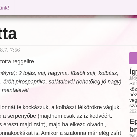
künk!
tta
8.7. 7:56
otta reggelire.
Íg
yre): 2 tojás, vaj, hagyma, füstölt sajt, kolbász,
Jád
, őrölt pirospaprika, salátalevél (lehetőleg jó nagy),
Sor
köz
 mentalevél.
néz
veg
szá
onnát felkockázzuk, a kolbászt félkörökre vágjuk.
202
k a serpenyőbe (majdnem csak az íz kedvéért,
E
s ereszt majd zsírt), majd ha elkezd olvadni,
br
lonnakockákat is. Amikor a
szalonna már elég zsírt
Pal