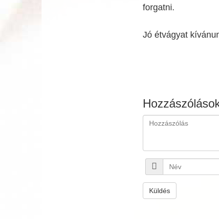
forgatni.
Jó étvágyat kívánu
Hozzászóláso
Küldés