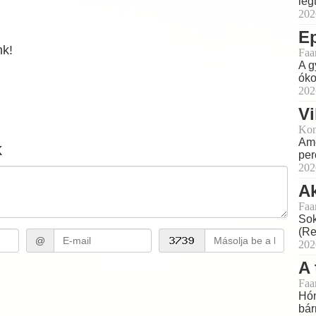
leg
202
E
nk!
Faa
A g
óko
202
Vi
Kon
Ame
k
perc
202
Ak
Faa
Sok
(Re
@
202
A 
Faa
Hón
bár