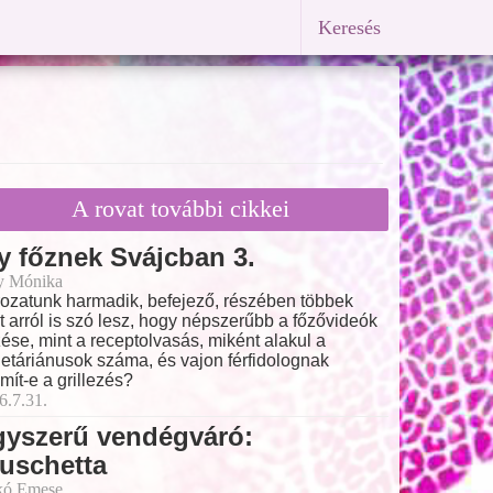
Keresés
A rovat további cikkei
y főznek Svájcban 3.
y Mónika
ozatunk harmadik, befejező, részében többek
t arról is szó lesz, hogy népszerűbb a főzővideók
ése, mint a receptolvasás, miként alakul a
etáriánusok száma, és vajon férfidolognak
mít-e a grillezés?
6.7.31.
gyszerű vendégváró:
uschetta
kó Emese