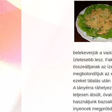
belekeverjük a vast
ízletesebb lesz. Fa
összeálljanak az í
megbolondítjuk az e
ezeket tálalás után 
A tányérra ráhelyez
teljesen átsült, óva
használjunk bazsali
ínyencek megpróbál