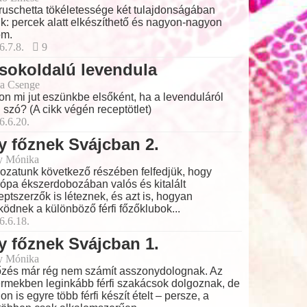
ruschetta tökéletessége két tulajdonságában
lik: percek alatt elkészíthető és nagyon-nagyon
om.
6.7.8.
9
sokoldalú levendula
a Csenge
on mi jut eszünkbe elsőként, ha a levenduláról
 szó? (A cikk végén receptötlet)
6.6.20.
y főznek Svájcban 2.
y Mónika
ozatunk következő részében felfedjük, hogy
ópa ékszerdobozában valós és kitalált
eptszerzők is léteznek, és azt is, hogyan
ödnek a különböző férfi főzőklubok...
6.6.18.
y főznek Svájcban 1.
y Mónika
őzés már rég nem számít asszonydolognak. Az
ermekben leginkább férfi szakácsok dolgoznak, de
hon is egyre több férfi készít ételt – persze, a