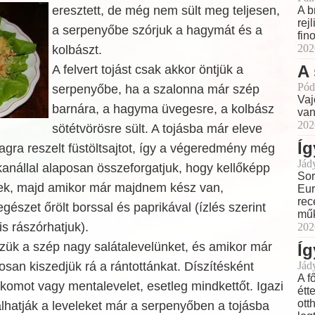
eresztett, de még nem sült meg teljesen,
A b
rej
a serpenyőbe szórjuk a hagymát és a
fin
202
kolbászt.
A 
A felvert tojást csak akkor öntjük a
Pód
serpenyőbe, ha a szalonna már szép
Vaj
barnára, a hagyma üvegesre, a kolbász
van
202
sötétvörösre sült. A tojásba már eleve
Íg
agra reszelt füstöltsajtot, így a végeredmény még
Jád
kanállal alaposan összeforgatjuk, hogy kellőképp
Sor
zek, majd amikor már majdnem kész van,
Eur
rec
gészet őrölt borssal és paprikával (ízlés szerint
műk
is rászórhatjuk).
202
zük a szép nagy salátalevelünket, és amikor már
Íg
tosan kiszedjük rá a rántottánkat. Díszítésként
Jád
A f
komot vagy mentalevelet, esetleg mindkettőt. Igazi
étt
ott
hatják a leveleket már a serpenyőben a tojásba