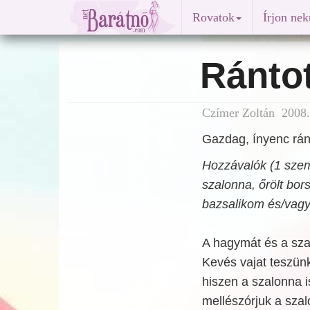
Rovatok
Írjon ne
Ránto
Czímer Zoltán 2008.
Gazdag, ínyenc ránt
Hozzávalók (1 személ
szalonna, őrölt bors
bazsalikom és/vagy
A hagymát és a szal
Kevés vajat teszün
hiszen a szalonna i
mellészórjuk a sza