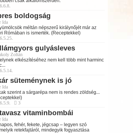
többen csak alkalomszerűen.
6.6.8.
pres boldogság
r Ida
yümölcsök méltán népszerű királynőjét már az
ri Rómában is ismerték. (Receptekkel)
6.5.25.
llámgyors gulyásleves
koly Zoltán
lynek elkészítéséhez nem kell több mint harminc
...
6.5.14.
ár süteménynek is jó
r Ida
ak szerint a sárgarépa nem is rendes zöldség...
ceptekkel)
6.5.9.
3
tavasz vitaminbombái
r Ida
apos, fehér, fekete, jégcsap – legyen szó
melyik retekfajtáról, mindegyik fogyasztása