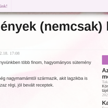
künk!
ények (nemcsak) 
.18. 17:08
önyvünkben több finom, hagyományos sütemény
Az
m
g nagymamámtól származik, akit lagzikba is
Tak
zaz régi, jól bevált receptek.
Kör
táj
202
K