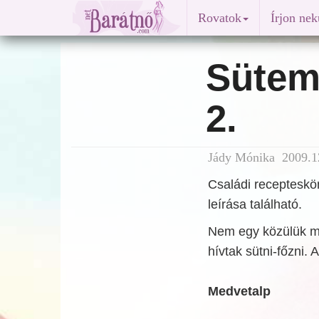
Rovatok
Írjon ne
Sütem
2.
Jády Mónika 2009.12
Családi receptesk
leírása található.
Nem egy közülük mé
hívtak sütni-főzni. A
Medvetalp