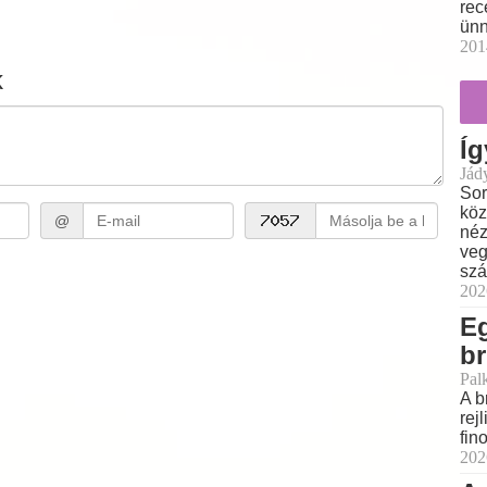
rec
ünn
201
k
Íg
Jád
Sor
köz
@
néz
veg
szá
202
E
br
Pal
A b
rej
fin
202