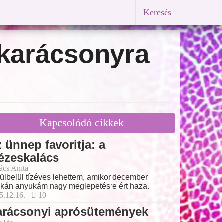
Keresés
karácsonyra
Kapcsolódó cikkek
 ünnep favoritja: a
ézeskalács
ács Anita
ülbelül tízéves lehettem, amikor december
ékán anyukám nagy meglepetésre ért haza.
5.12.16.
10
arácsonyi aprósütemények