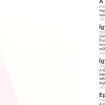
A 
Pód
Vaj
van
202
Íg
Jád
Sor
Eur
rec
műk
202
Íg
Jád
A f
étt
ott
leg
202
E
Faa
A g