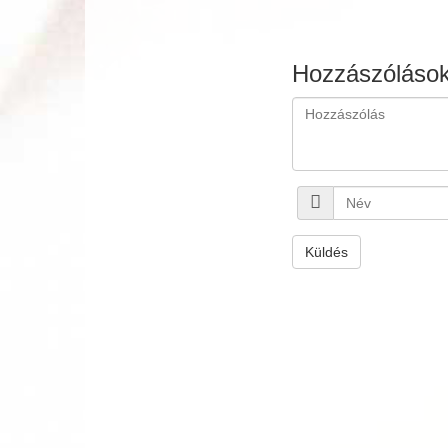
Hozzászóláso
Küldés