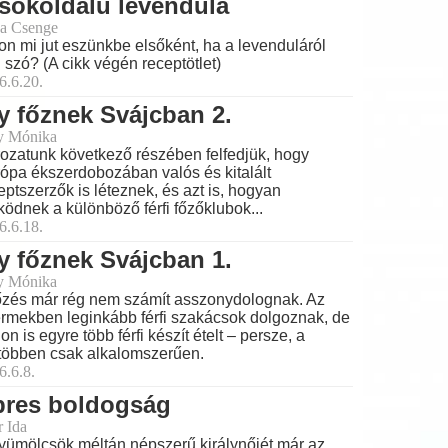
sokoldalú levendula
a Csenge
on mi jut eszünkbe elsőként, ha a levenduláról
 szó? (A cikk végén receptötlet)
6.6.20.
y főznek Svájcban 2.
y Mónika
ozatunk következő részében felfedjük, hogy
ópa ékszerdobozában valós és kitalált
eptszerzők is léteznek, és azt is, hogyan
ödnek a különböző férfi főzőklubok...
6.6.18.
y főznek Svájcban 1.
y Mónika
őzés már rég nem számít asszonydolognak. Az
ermekben leginkább férfi szakácsok dolgoznak, de
hon is egyre több férfi készít ételt – persze, a
többen csak alkalomszerűen.
6.6.8.
pres boldogság
r Ida
yümölcsök méltán népszerű királynőjét már az