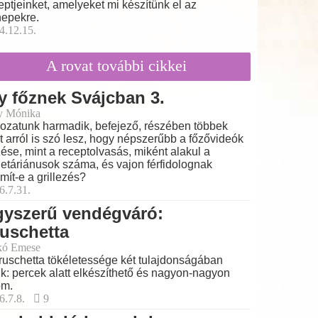
eptjeinket, amelyeket mi készítünk el az
epekre.
4.12.15.
A rovat további cikkei
y főznek Svájcban 3.
y Mónika
ozatunk harmadik, befejező, részében többek
t arról is szó lesz, hogy népszerűbb a főzővideók
ése, mint a receptolvasás, miként alakul a
etáriánusok száma, és vajon férfidolognak
mít-e a grillezés?
6.7.31.
gyszerű vendégváró:
uschetta
kó Emese
ruschetta tökéletessége két tulajdonságában
lik: percek alatt elkészíthető és nagyon-nagyon
om.
6.7.8.
9