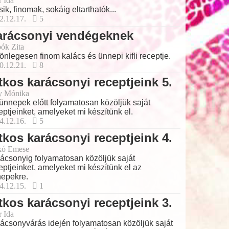
r Ida
sik, finomak, sokáig eltarthatók...
2.12.17.
5
arácsonyi vendégeknek
ók Zita
önlegesen finom kalács és ünnepi kifli receptje.
0.12.21.
8
tkos karácsonyi receptjeink 5.
y Mónika
ünnepek előtt folyamatosan közöljük saját
eptjeinket, amelyeket mi készítünk el.
4.12.16.
5
tkos karácsonyi receptjeink 4.
kó Emese
ácsonyig folyamatosan közöljük saját
eptjeinket, amelyeket mi készítünk el az
epekre.
4.12.15.
1
tkos karácsonyi receptjeink 3.
r Ida
ácsonyvárás idején folyamatosan közöljük saját