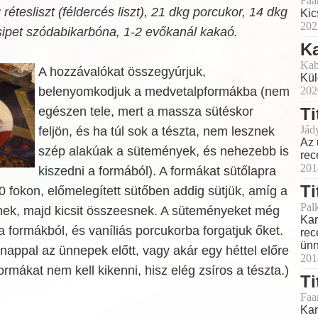
Faa
étesliszt (féldercés liszt), 21 dkg porcukor, 14 dkg
Kic
202
csipet szódabikarbóna, 1-2 evőkanál kakaó.
K
Kab
A hozzávalókat összegyúrjuk,
Kül
belenyomkodjuk a medvetalpformákba (nem
202
egészen tele, mert a massza sütéskor
Ti
Jád
feljön, és ha túl sok a tészta, nem lesznek
Az 
szép alakúak a sütemények, és nehezebb is
rec
201
kiszedni a formából). A formákat sütőlapra
Ti
 fokon, előmelegített sütőben addig sütjük, amíg a
Pal
nek, majd kicsit összeesnek. A süteményeket még
Kar
 formákból, és vaníliás porcukorba forgatjuk őket.
rec
ünn
nappal az ünnepek előtt, vagy akár egy héttel előre
201
ormákat nem kell kikenni, hisz elég zsíros a tészta.)
Ti
Faa
Kar