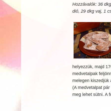
Hozzávalók: 36 dkg r
dió, 29 dkg vaj, 1 
helyezzük, majd 170
medvetalpak feljön
melegen kiszedjük a
(A medvetalpat pár 
meg lehet sütni. A f