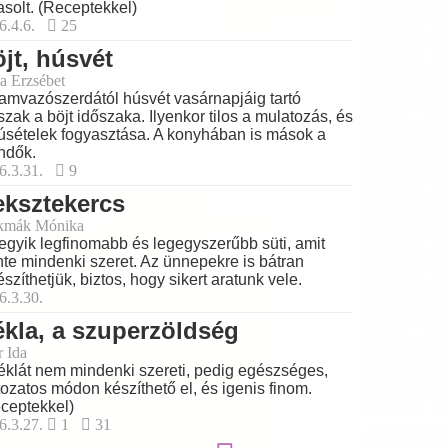
asolt. (Receptekkel)
6.4.6.
25
jt, húsvét
a Erzsébet
amvazószerdától húsvét vasárnapjáig tartó
szak a böjt időszaka. Ilyenkor tilos a mulatozás, és
úsételek fogyasztása. A konyhában is mások a
ndők.
6.3.31.
9
ksztekercs
kmák Mónika
egyik legfinomabb és legegyszerűbb süti, amit
nte mindenki szeret. Az ünnepekre is bátran
észíthetjük, biztos, hogy sikert aratunk vele.
6.3.30.
kla, a szuperzöldség
r Ida
éklát nem mindenki szereti, pedig egészséges,
tozatos módon készíthető el, és igenis finom.
ceptekkel)
6.3.27.
1
31