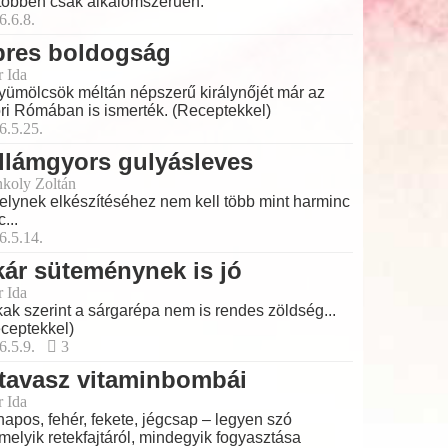
többen csak alkalomszerűen.
6.6.8.
pres boldogság
r Ida
yümölcsök méltán népszerű királynőjét már az
ri Rómában is ismerték. (Receptekkel)
6.5.25.
llámgyors gulyásleves
koly Zoltán
lynek elkészítéséhez nem kell több mint harminc
...
6.5.14.
ár süteménynek is jó
r Ida
ak szerint a sárgarépa nem is rendes zöldség...
ceptekkel)
6.5.9.
3
tavasz vitaminbombái
r Ida
apos, fehér, fekete, jégcsap – legyen szó
melyik retekfajtáról, mindegyik fogyasztása