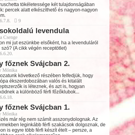
ruschetta tökéletessége két tulajdonságában
lik: percek alatt elkészíthető és nagyon-nagyon
om.
6.7.8.
9
sokoldalú levendula
a Csenge
on mi jut eszünkbe elsőként, ha a levenduláról
 szó? (A cikk végén receptötlet)
6.6.20.
y főznek Svájcban 2.
y Mónika
ozatunk következő részében felfedjük, hogy
ópa ékszerdobozában valós és kitalált
eptszerzők is léteznek, és azt is, hogyan
ödnek a különböző férfi főzőklubok...
6.6.18.
y főznek Svájcban 1.
y Mónika
őzés már rég nem számít asszonydolognak. Az
ermekben leginkább férfi szakácsok dolgoznak, de
hon is egyre több férfi készít ételt – persze, a