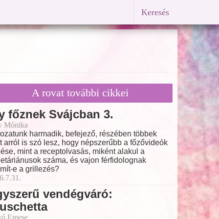
Keresés
A rovat további cikkei
y főznek Svájcban 3.
y Mónika
ozatunk harmadik, befejező, részében többek
t arról is szó lesz, hogy népszerűbb a főzővideók
ése, mint a receptolvasás, miként alakul a
etáriánusok száma, és vajon férfidolognak
mít-e a grillezés?
6.7.31.
gyszerű vendégváró:
uschetta
kó Emese