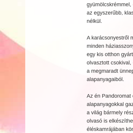
gyümölcskrémmel, e
az egyszerűbb, klas
nélkül.
A karácsonyestről 
minden háziasszony a
egy kis otthon
gyár
olvasztott csokival
a megmaradt ünne
alapanyagaiból.
Az én Pandoromat 
alapanyagokkal gaz
a világ bármely rés
olvasó is elkészíth
éléskamrájában kö