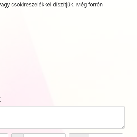
agy csokireszelékkel díszítjük. Még forrón
k