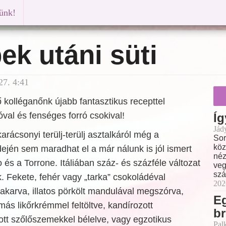
künk!
k utáni süti
27. 4:41
kolléganőnk újabb fantasztikus recepttel
óval és fenséges forró csokival!
Íg
Jád
rácsonyi terülj-terülj asztalkáról még a
Sor
köz
dején sem maradhat el a már nálunk is jól ismert
néz
és a Torrone. Itáliában száz- és százféle változat
veg
szá
. Fekete, fehér vagy „tarka” csokoládéval
202
akarva, illatos pörkölt mandulával megszórva,
E
más likőrkrémmel feltöltve, kandírozott
br
ott szőlőszemekkel bélelve, vagy egzotikus
Pal