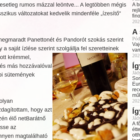
setleg rumos mázzal leöntve... A legtöbben mégis
A b
rej
szikus változatokat kedvelik mindenféle „ízesítő”
fin
202
A 
Pód
megmaradt Panettonét és Pandorót szokás szerint
Vaj
 saját ízlése szerint szolgállja fel szeretteinek
van
202
tott krémmel,
Íg
, és más hozzávalóval
Jád
pi sütemények
Sor
Eur
rec
műk
olyan
202
dagítottam, hogy azt
Íg
zén élő netBarátnő
Jád
A f
esse az
étt
ott
nnyen magtalálható