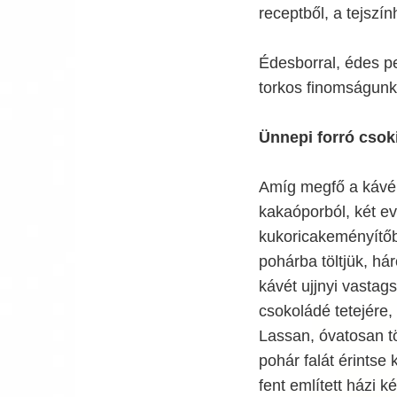
receptből, a tejszín
Édesborral, édes pe
torkos finomságunka
Ünnepi forró csok
Amíg megfő a kávénk
kakaóporból, két ev
kukoricakeményítőbő
pohárba töltjük, há
kávét ujjnyi vasta
csokoládé tetejére,
Lassan, óvatosan tö
pohár falát érintse 
fent említett házi k