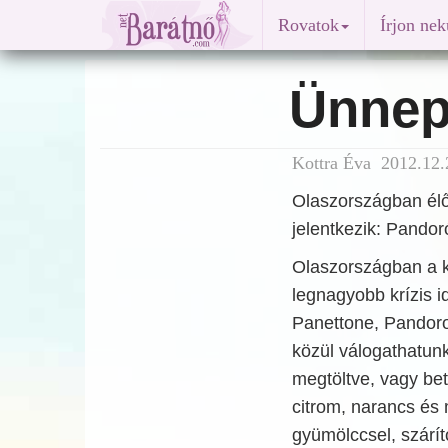
Rovatok
Írjon ne
Ünnepe
Kottra Éva 2012.12.
Olaszországban élő 
jelentkezik: Pandor
Olaszországban a ka
legnagyobb krízis i
Panettone, Pandoro 
közül válogathatunk
megtöltve, vagy bet
citrom, narancs és 
gyümölccsel, szárít