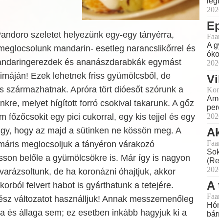
leg
202
E
Pandoro szeletet helyezünk egy-egy tányérra,
Faa
A g
eglocsolunk mandarin- esetleg narancslikőrrel és
óko
 mandaringerezdek és ananászdarabkák egymást
202
rimáján! Ezek lehetnek friss gyümölcsből, de
Vi
s származhatnak. Apróra tört dióesőt szórunk a
Kon
Ame
kre, melyet hígított forró csokival takarunk. A gőz
perc
om főzőcsokit egy pici cukorral, egy kis tejjel és egy
202
k úgy, hogy az majd a sütinken ne kössön meg. A
Ak
Faa
 máris meglocsoljuk a tányéron várakozó
Sok
jusson belőle a gyümölcsökre is. Már így is nagyon
(Re
202
 varázsoltunk, de ha koronázni óhajtjuk, akkor
A 
ukorból felvert habot is gyárthatunk a tetejére.
Faa
kész változatot használljuk! Annak messzemenőleg
Hón
ata és állaga sem; ez esetben inkább hagyjuk ki a
bár