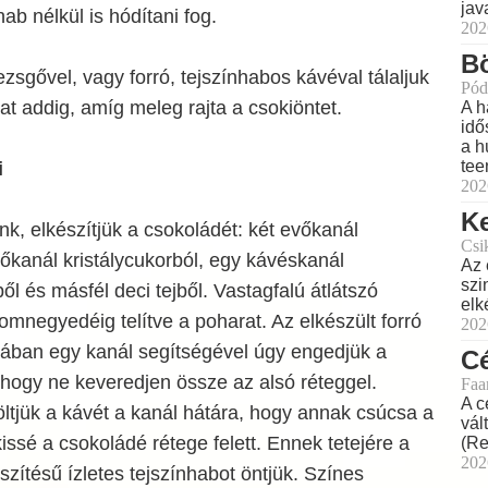
jav
hab nélkül is hódítani fog.
202
Bö
zsgővel, vagy forró, tejszínhabos kávéval tálaljuk
Pód
t addig, amíg meleg rajta a csokiöntet.
A h
idő
a h
tee
i
202
Ke
, elkészítjük a csokoládét: két evőkanál
Csi
őkanál kristálycukorból, egy kávéskanál
Az 
szi
l és másfél deci tejből. Vastagfalú átlátszó
elk
romnegyedéig telítve a poharat. Az elkészült forró
202
gsában egy kanál segítségével úgy engedjük a
Cé
 hogy ne keveredjen össze az alsó réteggel.
Faa
A c
ltjük a kávét a kanál hátára, hogy annak csúcsa a
vál
kissé a csokoládé rétege felett. Ennek tetejére a
(Re
202
észítésű ízletes tejszínhabot öntjük. Színes