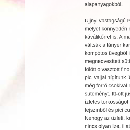
alapanyagokból.
Ujjnyi vastagságú 
melyet könnyedén m
káválikőrrel is. A
váltsák a tányér ka
kompótos üvegből i
megnedvesített sütin
fölött olvasztott fin
pici vajjal hígítun
még forró csokival
süteményt. Itt-ott 
ízletes torkosságot
tejszínből és pici c
Nehogy az üzleti, 
nincs olyan íze, ill