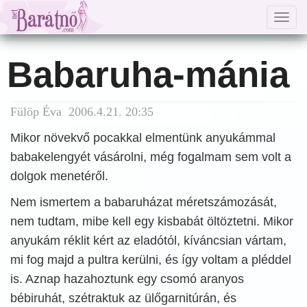
Togg
navig
Babaruha-mánia
Fülöp Éva 2006.4.21. 20:35
Mikor növekvő pocakkal elmentünk anyukámmal
babakelengyét vásárolni, még fogalmam sem volt a
dolgok menetéről.
Nem ismertem a babaruházat méretszámozását,
nem tudtam, mibe kell egy kisbabát öltöztetni. Mikor
anyukám réklit kért az eladótól, kíváncsian vártam,
mi fog majd a pultra kerülni, és így voltam a pléddel
is. Aznap hazahoztunk egy csomó aranyos
bébiruhát, szétraktuk az ülőgarnitúrán, és