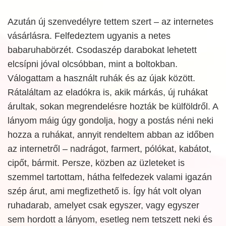
Azután új szenvedélyre tettem szert – az internetes
vásárlásra. Felfedeztem ugyanis a netes
babaruhabörzét. Csodaszép darabokat lehetett
elcsípni jóval olcsóbban, mint a boltokban.
Válogattam a használt ruhák és az újak között.
Rátaláltam az eladókra is, akik márkás, új ruhákat
árultak, sokan megrendelésre hozták be külföldről. A
lányom máig úgy gondolja, hogy a postás néni neki
hozza a ruhákat, annyit rendeltem abban az időben
az internetről – nadrágot, farmert, pólókat, kabátot,
cipőt, bármit. Persze, közben az üzleteket is
szemmel tartottam, hátha felfedezek valami igazán
szép árut, ami megfizethető is. Így hát volt olyan
ruhadarab, amelyet csak egyszer, vagy egyszer
sem hordott a lányom, esetleg nem tetszett neki és