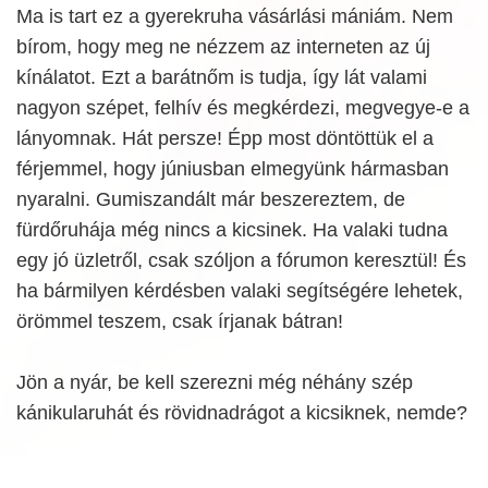
Ma is tart ez a gyerekruha vásárlási mániám. Nem
bírom, hogy meg ne nézzem az interneten az új
kínálatot. Ezt a barátnőm is tudja, így lát valami
nagyon szépet, felhív és megkérdezi, megvegye-e a
lányomnak. Hát persze! Épp most döntöttük el a
férjemmel, hogy júniusban elmegyünk hármasban
nyaralni. Gumiszandált már beszereztem, de
fürdőruhája még nincs a kicsinek. Ha valaki tudna
egy jó üzletről, csak szóljon a fórumon keresztül! És
ha bármilyen kérdésben valaki segítségére lehetek,
örömmel teszem, csak írjanak bátran!
Jön a nyár, be kell szerezni még néhány szép
kánikularuhát és rövidnadrágot a kicsiknek, nemde?