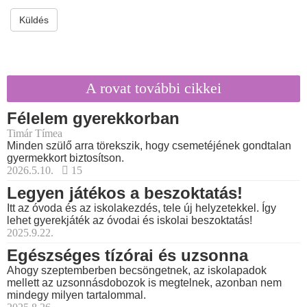
Küldés
A rovat további cikkei
Félelem gyerekkorban
Timár Tímea
Minden szülő arra törekszik, hogy csemetéjének gondtalan
gyermekkort biztosítson.
2026.5.10.
15
Legyen játékos a beszoktatás!
Itt az óvoda és az iskolakezdés, tele új helyzetekkel. Így
lehet gyerekjáték az óvodai és iskolai beszoktatás!
2025.9.22.
Egészséges tízórai és uzsonna
Ahogy szeptemberben becsöngetnek, az iskolapadok
mellett az uzsonnásdobozok is megtelnek, azonban nem
mindegy milyen tartalommal.