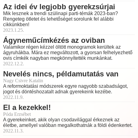
Az idei év legjobb gyerekzsúrjai
Mik lesznek a trendi szülinapi parti-témák 2023-ban?
Rengeteg ötletet és lehetőséget sorolunk fel alábbi
cikkünkben!
2023.1.25.
Ágyneműcímkézés az oviban
Valamikor régen kézzel öltött monogramok kerültek az
ágyruhákba. Mára ez megváltozott, a gyorsan felhelyezhető
ovis címkék nagyban megkönnyítették munkánkat.
2022.12.2.
Nevelés nincs, példamutatás van
Nagy Csivre Katalin
A reformoktatási módszerek egyre nagyobb szabadságot,
jogot és döntéshozatalt adnak gyerekeink kezébe.
2022.11.9.
El a kezekkel!
Póda Erzsébet
A gyerekeinket, akik olyan csodavilággal érkeznek az
életbe, amellyel valóban megalkothatnák a földi édenkertet.
2022.11.3.