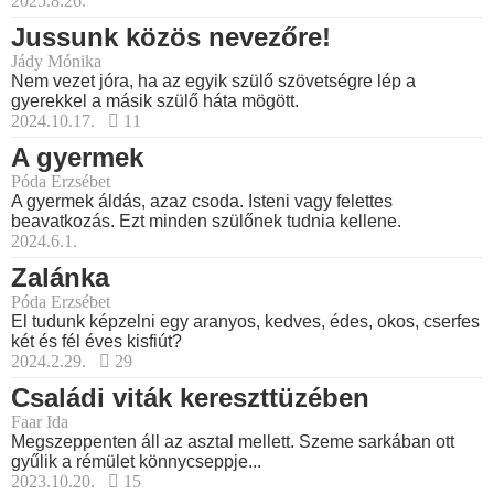
2025.8.26.
Jussunk közös nevezőre!
Jády Mónika
Nem vezet jóra, ha az egyik szülő szövetségre lép a
gyerekkel a másik szülő háta mögött.
2024.10.17.
11
A gyermek
Póda Erzsébet
A gyermek áldás, azaz csoda. Isteni vagy felettes
beavatkozás. Ezt minden szülőnek tudnia kellene.
2024.6.1.
Zalánka
Póda Erzsébet
El tudunk képzelni egy aranyos, kedves, édes, okos, cserfes
két és fél éves kisfiút?
2024.2.29.
29
Családi viták kereszttüzében
Faar Ida
Megszeppenten áll az asztal mellett. Szeme sarkában ott
gyűlik a rémület könnycseppje...
2023.10.20.
15