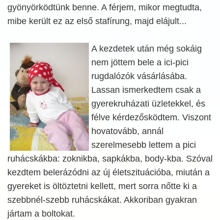
gyönyörködtünk benne. A férjem, mikor megtudta,
mibe került ez az első stafírung, majd elájult...
A kezdetek után még sokáig
nem jöttem bele a ici-pici
rugdalózók vásárlásába.
Lassan ismerkedtem csak a
gyerekruházati üzletekkel, és
félve kérdezősködtem. Viszont
hovatovább, annál
szerelmesebb lettem a pici
ruhácskákba: zoknikba, sapkákba, body-kba. Szóval
kezdtem belerázódni az új életszituációba, miután a
gyereket is öltöztetni kellett, mert sorra nőtte ki a
szebbnél-szebb ruhácskákat. Akkoriban gyakran
jártam a boltokat.