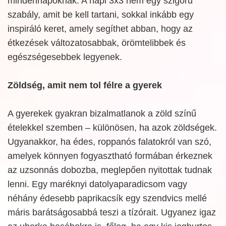
mindennapoknak. A napi 3x3 nem egy szigorú
szabály, amit be kell tartani, sokkal inkább egy
inspiráló keret, amely segíthet abban, hogy az
étkezések változatosabbak, örömtelibbek és
egészségesebbek legyenek.
Zöldség, amit nem tol félre a gyerek
A gyerekek gyakran bizalmatlanok a zöld színű
ételekkel szemben – különösen, ha azok zöldségek.
Ugyanakkor, ha édes, roppanós falatokról van szó,
amelyek könnyen fogyasztható formában érkeznek
az uzsonnás dobozba, meglepően nyitottak tudnak
lenni. Egy maréknyi datolyaparadicsom vagy
néhány édesebb paprikacsík egy szendvics mellé
máris barátságosabbá teszi a tízórait. Ugyanez igaz