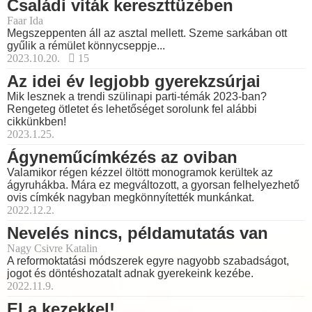
Családi viták kereszttüzében
Faar Ida
Megszeppenten áll az asztal mellett. Szeme sarkában ott
gyűlik a rémület könnycseppje...
2023.10.20.
15
Az idei év legjobb gyerekzsúrjai
Mik lesznek a trendi szülinapi parti-témák 2023-ban?
Rengeteg ötletet és lehetőséget sorolunk fel alábbi
cikkünkben!
2023.1.25.
Ágyneműcímkézés az oviban
Valamikor régen kézzel öltött monogramok kerültek az
ágyruhákba. Mára ez megváltozott, a gyorsan felhelyezhető
ovis címkék nagyban megkönnyítették munkánkat.
2022.12.2.
Nevelés nincs, példamutatás van
Nagy Csivre Katalin
A reformoktatási módszerek egyre nagyobb szabadságot,
jogot és döntéshozatalt adnak gyerekeink kezébe.
2022.11.9.
El a kezekkel!