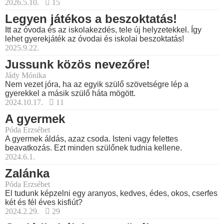
2026.5.10.
15
Legyen játékos a beszoktatás!
Itt az óvoda és az iskolakezdés, tele új helyzetekkel. Így
lehet gyerekjáték az óvodai és iskolai beszoktatás!
2025.9.22.
Jussunk közös nevezőre!
Jády Mónika
Nem vezet jóra, ha az egyik szülő szövetségre lép a
gyerekkel a másik szülő háta mögött.
2024.10.17.
11
A gyermek
Póda Erzsébet
A gyermek áldás, azaz csoda. Isteni vagy felettes
beavatkozás. Ezt minden szülőnek tudnia kellene.
2024.6.1.
Zalánka
Póda Erzsébet
El tudunk képzelni egy aranyos, kedves, édes, okos, cserfes
két és fél éves kisfiút?
2024.2.29.
29