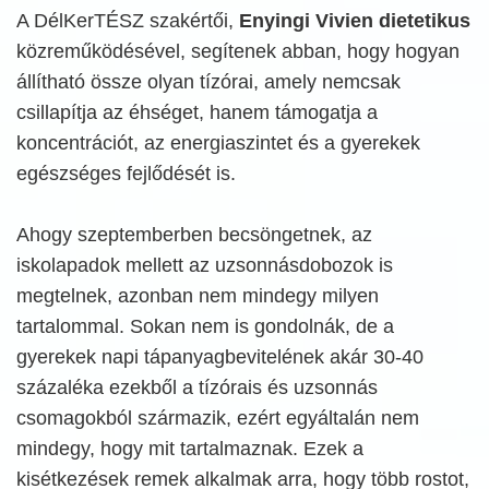
A DélKerTÉSZ szakértői,
Enyingi Vivien dietetikus
közreműködésével, segítenek abban, hogy hogyan
állítható össze olyan tízórai, amely nemcsak
csillapítja az éhséget, hanem támogatja a
koncentrációt, az energiaszintet és a gyerekek
egészséges fejlődését is.
Ahogy szeptemberben becsöngetnek, az
iskolapadok mellett az uzsonnásdobozok is
megtelnek, azonban nem mindegy milyen
tartalommal. Sokan nem is gondolnák, de a
gyerekek napi tápanyagbevitelének akár 30-40
százaléka ezekből a tízórais és uzsonnás
csomagokból származik, ezért egyáltalán nem
mindegy, hogy mit tartalmaznak. Ezek a
kisétkezések remek alkalmak arra, hogy több rostot,