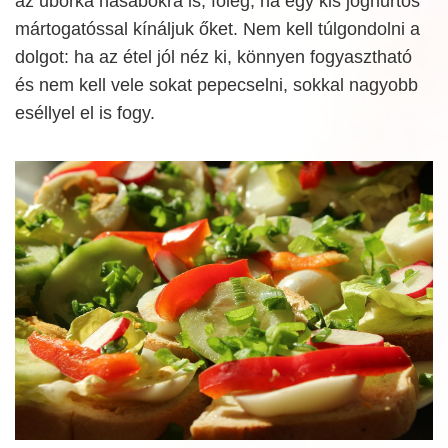
az uborka hasábokra is, főleg, ha egy kis joghurtos
mártogatóssal kínáljuk őket. Nem kell túlgondolni a
dolgot: ha az étel jól néz ki, könnyen fogyasztható
és nem kell vele sokat pepecselni, sokkal nagyobb
eséllyel el is fogy.