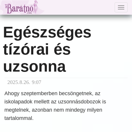
Togg
navig
Egészséges
tízórai és
uzsonna
2025.8.26. 9:07
Ahogy szeptemberben becsöngetnek, az
iskolapadok mellett az uzsonnásdobozok is
megtelnek, azonban nem mindegy milyen
tartalommal.