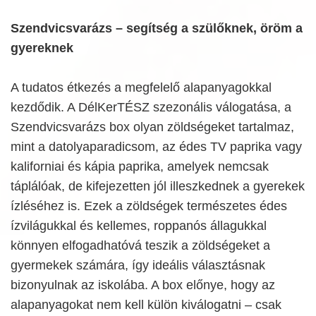
Szendvicsvarázs – segítség a szülőknek, öröm a
gyereknek
A tudatos étkezés a megfelelő alapanyagokkal
kezdődik. A DélKerTÉSZ szezonális válogatása, a
Szendvicsvarázs box olyan zöldségeket tartalmaz,
mint a datolyaparadicsom, az édes TV paprika vagy
kaliforniai és kápia paprika, amelyek nemcsak
táplálóak, de kifejezetten jól illeszkednek a gyerekek
ízléséhez is. Ezek a zöldségek természetes édes
ízvilágukkal és kellemes, roppanós állagukkal
könnyen elfogadhatóvá teszik a zöldségeket a
gyermekek számára, így ideális választásnak
bizonyulnak az iskolába. A box előnye, hogy az
alapanyagokat nem kell külön kiválogatni – csak