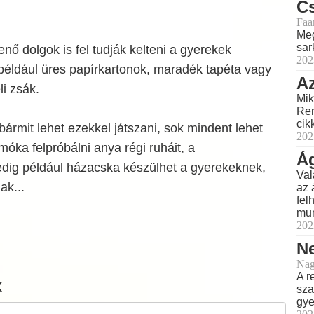
Cs
Faa
Meg
sar
ő dolgok is fel tudják kelteni a gyerekek
202
például üres papírkartonok, maradék tapéta vagy
Az
li zsák.
Mik
Ren
cik
bármit lehet ezekkel játszani, sok mindent lehet
202
móka felpróbálni anya régi ruháit, a
Á
edig például házacska készülhet a gyerekeknek,
Val
ak...
az 
fel
mun
202
Ne
Nag
A r
k
sza
gye