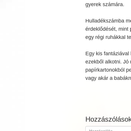
gyerek számára.
Hulladékszámba men
érdeklődését, mint 
egy régi ruhákkal te
Egy kis fantáziával 
ezekből alkotni. Jó 
papírkartonokból p
vagy akár a babákn
Hozzászóláso