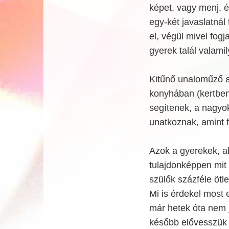
képet, vagy menj, é
egy-két javaslatnál
el, végül mivel fogj
gyerek talál valamil
Kitűnő unaloműző a 
konyhában (kertben,
segítenek, a nagyok
unatkoznak, amint f
Azok a gyerekek, a
tulajdonképpen mit 
szülők százféle ötle
Mi is érdekel most
már hetek óta nem j
később elővesszük 