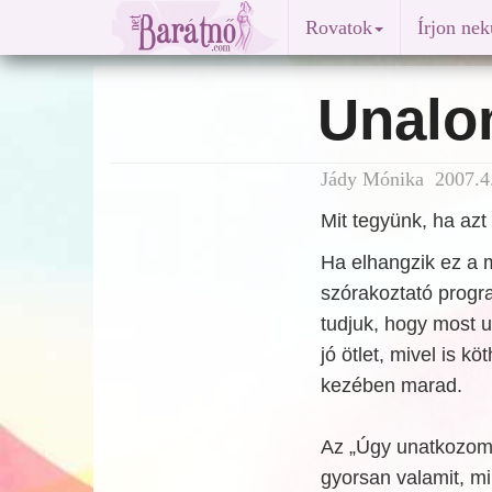
Rovatok
Írjon ne
Unalo
Jády Mónika 2007.4.
Mit tegyünk, ha az
Ha elhangzik ez a 
szórakoztató progra
tudjuk, hogy most 
jó ötlet, mivel is k
kezében marad.
Az „Úgy unatkozom!
gyorsan valamit, mi