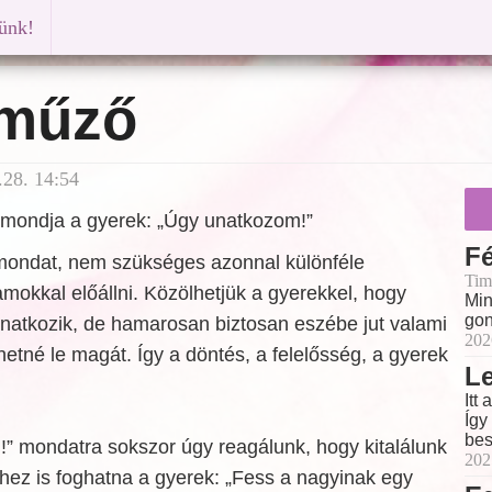
künk!
műző
28. 14:54
t mondja a gyerek: „Úgy unatkozom!”
F
mondat, nem szükséges azonnal különféle
Tim
mokkal előállni. Közölhetjük a gyerekkel, hogy
Min
gon
unatkozik, de hamarosan biztosan eszébe jut valami
202
öthetné le magát. Így a döntés, a felelősség, a gyerek
Le
Itt
Így
bes
” mondatra sokszor úgy reagálunk, hogy kitalálunk
202
hez is foghatna a gyerek: „Fess a nagyinak egy