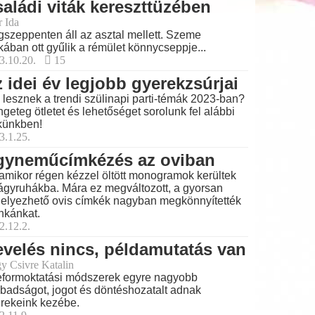
aládi viták kereszttüzében
r Ida
szeppenten áll az asztal mellett. Szeme
kában ott gyűlik a rémület könnycseppje...
3.10.20.
15
 idei év legjobb gyerekzsúrjai
 lesznek a trendi szülinapi parti-témák 2023-ban?
geteg ötletet és lehetőséget sorolunk fel alábbi
künkben!
3.1.25.
gyneműcímkézés az oviban
amikor régen kézzel öltött monogramok kerültek
ágyruhákba. Mára ez megváltozott, a gyorsan
helyezhető ovis címkék nagyban megkönnyítették
kánkat.
2.12.2.
velés nincs, példamutatás van
y Csivre Katalin
eformoktatási módszerek egyre nagyobb
badságot, jogot és döntéshozatalt adnak
rekeink kezébe.