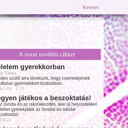
Keresés
A rovat további cikkei
élelem gyerekkorban
ár Tímea
den szülő arra törekszik, hogy csemetéjének
dtalan gyermekkort biztosítson.
6.5.10.
15
gyen játékos a beszoktatás!
 az óvoda és az iskolakezdés, tele új helyzetekkel.
 lehet gyerekjáték az óvodai és iskolai
zoktatás!
5.9.22.