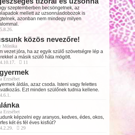
észséges tízórai és uzsonna
gy szeptemberben becsöngetnek, az
olapadok mellett az uzsonnásdobozok is
telnek, azonban nem mindegy milyen
talommal.
5.8.26.
ussunk közös nevezőre!
y Mónika
 vezet jóra, ha az egyik szülő szövetségre lép a
rekkel a másik szülő háta mögött.
4.10.17.
11
 gyermek
a Erzsébet
yermek áldás, azaz csoda. Isteni vagy felettes
vatkozás. Ezt minden szülőnek tudnia kellene.
4.6.1.
alánka
a Erzsébet
tudunk képzelni egy aranyos, kedves, édes, okos,
rfes két és fél éves kisfiút?
4.2.29.
29