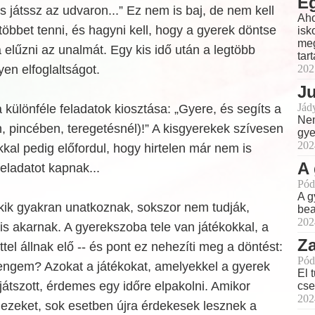
Eg
s játssz az udvaron...” Ez nem is baj, de nem kell
Aho
 többet tenni, és hagyni kell, hogy a gyerek döntse
isk
meg
a elűzni az unalmát. Egy kis idő után a legtöbb
tar
yen elfoglaltságot.
202
J
Jád
különféle feladatok kiosztása: „Gyere, és segíts a
Nem
 pincében, teregetésnél)!” A kisgyerekek szívesen
gye
202
kal pedig előfordul, hogy hirtelen már nem is
A
eladatot kapnak...
Pód
A g
kik gyakran unatkoznak, sokszor nem tudják,
bea
202
is akarnak. A gyerekszoba tele van játékokkal, a
Z
ttel állnak elő -- és pont ez nehezíti meg a döntést:
Pód
 engem? Azokat a játékokat, amelyekkel a gyerek
El 
átszott, érdemes egy időre elpakolni. Amikor
cse
202
ezeket, sok esetben újra érdekesek lesznek a