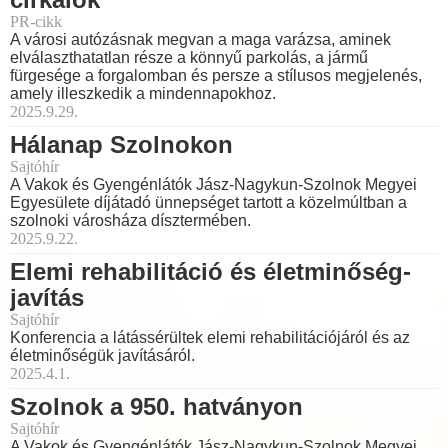
PR-cikk
A városi autózásnak megvan a maga varázsa, aminek
elválaszthatatlan része a könnyű parkolás, a jármű
fürgesége a forgalomban és persze a stílusos megjelenés,
amely illeszkedik a mindennapokhoz.
2025.9.29.
Hálanap Szolnokon
Sajtóhír
A Vakok és Gyengénlátók Jász-Nagykun-Szolnok Megyei
Egyesülete díjátadó ünnepséget tartott a közelmúltban a
szolnoki városháza dísztermében.
2025.9.22.
Elemi rehabilitáció és életminőség-
javítás
Sajtóhír
Konferencia a látássérültek elemi rehabilitációjáról és az
életminőségük javításáról.
2025.4.1.
Szolnok a 950. hatványon
Sajtóhír
A Vakok és Gyengénlátók Jász-Nagykun-Szolnok Megyei