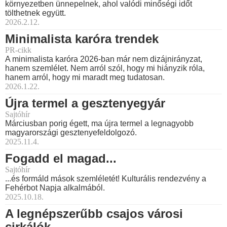
környezetben ünnepelnek, ahol valódi minőségi időt
tölthetnek együtt.
2026.2.12.
Minimalista karóra trendek
PR-cikk
A minimalista karóra 2026-ban már nem dizájnirányzat,
hanem szemlélet. Nem arról szól, hogy mi hiányzik róla,
hanem arról, hogy mi maradt meg tudatosan.
2026.1.22.
Újra termel a gesztenyegyár
Sajtóhír
Márciusban porig égett, ma újra termel a legnagyobb
magyarországi gesztenyefeldolgozó.
2025.11.4.
Fogadd el magad...
Sajtóhír
...és formáld mások szemléletét! Kulturális rendezvény a
Fehérbot Napja alkalmából.
2025.10.18.
A legnépszerűbb csajos városi
cirkálók