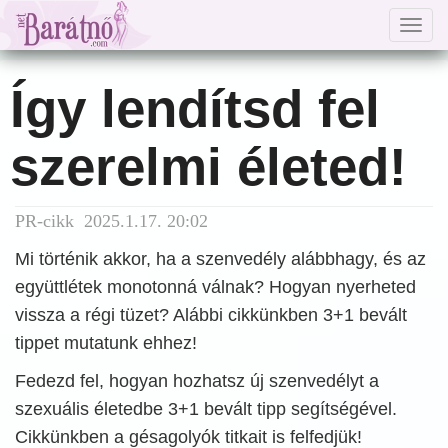
Togg
navig
Így lendítsd fel
szerelmi életed!
PR-cikk 2025.1.17. 20:02
Mi történik akkor, ha a szenvedély alábbhagy, és az
együttlétek monotonná válnak? Hogyan nyerheted
vissza a régi tüzet? Alábbi cikkünkben 3+1 bevált
tippet mutatunk ehhez!
Fedezd fel, hogyan hozhatsz új szenvedélyt a
szexuális életedbe 3+1 bevált tipp segítségével.
Cikkünkben a gésagolyók titkait is felfedjük!