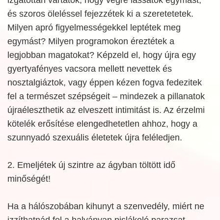
és szoros öleléssel fejezzétek ki a szeretetetek.
Milyen apró figyelmességekkel leptétek meg
egymást? Milyen programokon éreztétek a
legjobban magatokat? Képzeld el, hogy újra egy
gyertyafényes vacsora mellett nevettek és
nosztalgiáztok, vagy éppen kézen fogva fedezitek
fel a természet szépségeit – mindezek a pillanatok
újraéleszthetik az elveszett intimitást is. Az érzelmi
kötelék erősítése elengedhetetlen ahhoz, hogy a
szunnyadó szexuális életetek újra feléledjen.
2. Emeljétek új szintre az ágyban töltött idő
minőségét!
Ha a hálószobában kihunyt a szenvedély, miért ne
izzíthatnád fel a halványan pislákoló parazsat