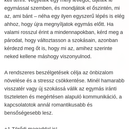
egymással szemben, és mondjátok el őszintén, mi
az, ami bánt – néha egy ilyen egyszerű lépés is elég
ahhoz, hogy újra megnyíljatok egymás előtt. Ha
valami rosszul érint a mindennapokban, kérd meg a
párodat, hogy változtasson a szokásain, azonban
kérdezd meg őt is, hogy mi az, amihez szerinte
neked kellene máshogy viszonyulnod.
A rendszeres beszélgetések célja az önbizalom
növelése és a stressz csökkentése. Minél hamarabb
visszatér vagy új szokássá válik az egymás iránti
tiszteleten és megértésen alapuló kommunikáció, a
kapcsolatotok annál romantikusabb és
bensőségesebb lesz.
+1 Törődj magaddal is!