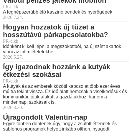
Valódi pénzes játékok mobilon
PR-cikk
A legnépszerűbb élő kaszinó trendek és nyerőgépek
2026.7.24.
Hogyan hozzatok új tüzet a
hosszútávú párkapcsolatokba?
PR-cikk
Időnként ki kell lépni a megszokottból, ha új színt akartok
vinni az intim életetekbe.
2026.5.27.
Így igazodnak hozzánk a kutyák
étkezési szokásai
PR-cikk
A kutyák és az emberek közötti kapcsolat több ezer éves
múltra tekint vissza. Ez idő alatt nemcsak a viselkedésük és
kommunikációjuk alakult a gazdájukhoz, hanem a
mindennapi szokásaik is.
2026.3.20.
Újragondolt Valentin-nap
Egyre többen döntenek úgy, hogy a zsúfolt éttermek és
sablonos programok helyett inkább otthon, nyugodt