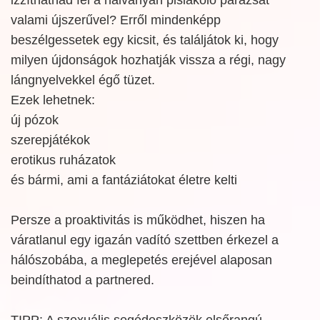
valami újszerűvel? Erről mindenképp
beszélgessetek egy kicsit, és találjátok ki, hogy
milyen újdonságok hozhatják vissza a régi, nagy
lángnyelvekkel égő tüzet.
Ezek lehetnek:
új pózok
szerepjátékok
erotikus ruházatok
és bármi, ami a fantáziátokat életre kelti
Persze a proaktivitás is működhet, hiszen ha
váratlanul egy igazán vadító szettben érkezel a
hálószobába, a meglepetés erejével alaposan
beindíthatod a partnered.
TIPP: A szexuális segédeszközök elsőrangú