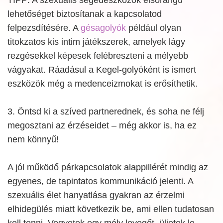
lehetőséget biztosítanak a kapcsolatod
felpezsdítésére. A
gésagolyók
például olyan
titokzatos kis intim játékszerek, amelyek lágy
rezgésekkel képesek felébreszteni a mélyebb
vágyakat. Ráadásul a Kegel-golyóként is ismert
eszközök még a medenceizmokat is erősíthetik.
3. Öntsd ki a szíved partnerednek, és soha ne félj
megosztani az érzéseidet – még akkor is, ha ez
nem könnyű!
A jól működő párkapcsolatok alappillérét mindig az
egyenes, de tapintatos kommunikáció jelenti. A
szexuális élet hanyatlása gyakran az érzelmi
elhidegülés miatt következik be, ami ellen tudatosan
kell tenni. Vegyetek egy mély levegőt, üljetek le