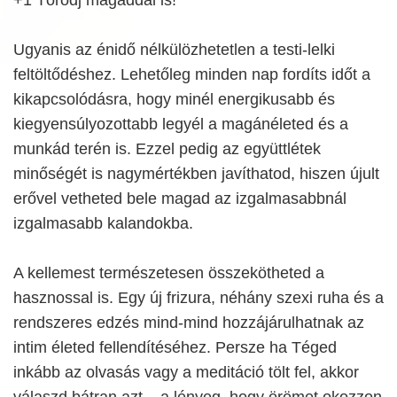
Ugyanis az énidő nélkülözhetetlen a testi-lelki
feltöltődéshez. Lehetőleg minden nap fordíts időt a
kikapcsolódásra, hogy minél energikusabb és
kiegyensúlyozottabb legyél a magánéleted és a
munkád terén is. Ezzel pedig az együttlétek
minőségét is nagymértékben javíthatod, hiszen újult
erővel vetheted bele magad az izgalmasabbnál
izgalmasabb kalandokba.
A kellemest természetesen összekötheted a
hasznossal is. Egy új frizura, néhány szexi ruha és a
rendszeres edzés mind-mind hozzájárulhatnak az
intim életed fellendítéséhez. Persze ha Téged
inkább az olvasás vagy a meditáció tölt fel, akkor
válaszd bátran azt – a lényeg, hogy örömet okozzon