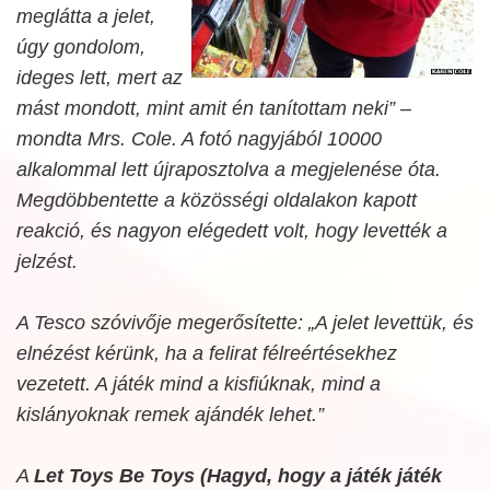
meglátta a jelet,
úgy gondolom,
ideges lett, mert az
mást mondott, mint amit én tanítottam neki” –
mondta Mrs. Cole. A fotó nagyjából 10000
alkalommal lett újraposztolva a megjelenése óta.
Megdöbbentette a közösségi oldalakon kapott
reakció, és nagyon elégedett volt, hogy levették a
jelzést.
A Tesco szóvivője megerősítette: „A jelet levettük, és
elnézést kérünk, ha a felirat félreértésekhez
vezetett. A játék mind a kisfiúknak, mind a
kislányoknak remek ajándék lehet.”
A
Let Toys Be Toys (Hagyd, hogy a játék játék