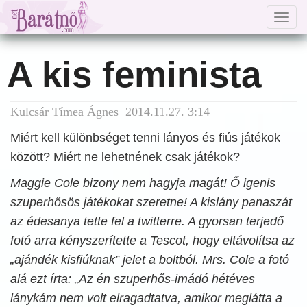
Togg
navig
A kis feminista
Kulcsár Tímea Ágnes 2014.11.27. 3:14
Miért kell különbséget tenni lányos és fiús játékok
között? Miért ne lehetnének csak játékok?
Maggie Cole bizony nem hagyja magát! Ő igenis
szuperhősös játékokat szeretne! A kislány panaszát
az édesanya tette fel a twitterre. A gyorsan terjedő
fotó arra kényszerítette a Tescot, hogy eltávolítsa az
„ajándék kisfiúknak” jelet a boltból. Mrs. Cole a fotó
alá ezt írta: „Az én szuperhős-imádó hétéves
lánykám nem volt elragadtatva, amikor meglátta a