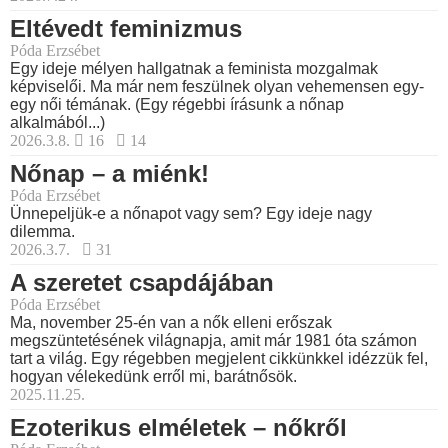
Eltévedt feminizmus
Póda Erzsébet
Egy ideje mélyen hallgatnak a feminista mozgalmak
képviselői. Ma már nem feszülnek olyan vehemensen egy-
egy női témának. (Egy régebbi írásunk a nőnap
alkalmából...)
2026.3.8.
16
14
Nőnap – a miénk!
Póda Erzsébet
Ünnepeljük-e a nőnapot vagy sem? Egy ideje nagy
dilemma.
2026.3.7.
31
A szeretet csapdájában
Póda Erzsébet
Ma, november 25-én van a nők elleni erőszak
megszüntetésének világnapja, amit már 1981 óta számon
tart a világ. Egy régebben megjelent cikkünkkel idézzük fel,
hogyan vélekedünk erről mi, barátnősök.
2025.11.25.
Ezoterikus elméletek – nőkről