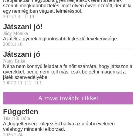
Napjainkban nagyobb a gyermekjátékok terén a nemek
szerinti megkülönböztetés, mint ötven évvel ezelőtt, derült ki
egy nemrégiben végzett felmérésből.
2015.2.3.
19
Játszani jó!
Jády Mónika
A játék a gyerek legfontosabb fejlesztő tevékenysége.
2008.1.10.
Játszani jó
Nagy Erika
Néha nem könnyű feladat a felnőtt számára, hogy játsszon a
gyerekkel, pedig nem kell más, csak beleélni magunkat a
játék szenvedélyébe.
2007.2.11.
2
1
A rovat további cikkei
Független
Tilajcsík Dóra
A „függetlenség” kifejezést hallva az utóbbi években
valahogy mindenki elborzad.
2026.7.24.