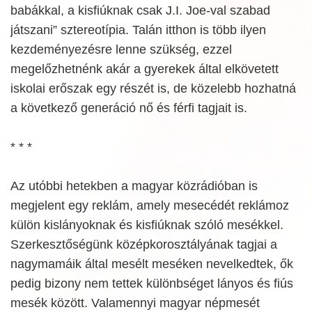
babákkal, a kisfiúknak csak J.I. Joe-val szabad
játszani” sztereotípia. Talán itthon is több ilyen
kezdeményezésre lenne szükség, ezzel
megelőzhetnénk akár a gyerekek által elkövetett
iskolai erőszak egy részét is, de közelebb hozhatná
a következő generáció nő és férfi tagjait is.
* * *
Az utóbbi hetekben a magyar közrádióban is
megjelent egy reklám, amely mesecédét reklámoz
külön kislányoknak és kisfiúknak szóló mesékkel.
Szerkesztőségünk középkorosztályának tagjai a
nagymamáik által mesélt meséken nevelkedtek, ők
pedig bizony nem tettek különbséget lányos és fiús
mesék között. Valamennyi magyar népmesét