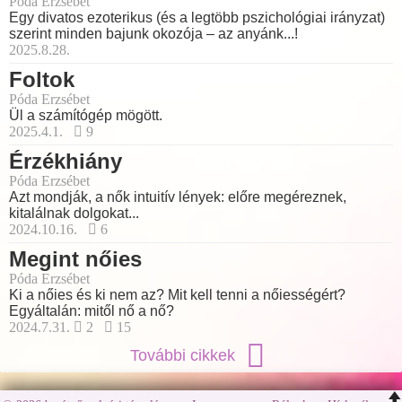
Póda Erzsébet
Egy divatos ezoterikus (és a legtöbb pszichológiai irányzat)
szerint minden bajunk okozója – az anyánk...!
2025.8.28.
Foltok
Póda Erzsébet
Ül a számítógép mögött.
2025.4.1.
9
Érzékhiány
Póda Erzsébet
Azt mondják, a nők intuitív lények: előre megéreznek,
kitalálnak dolgokat...
2024.10.16.
6
Megint nőies
Póda Erzsébet
Ki a nőies és ki nem az? Mit kell tenni a nőiességért?
Egyáltalán: mitől nő a nő?
2024.7.31.
2
15
További cikkek