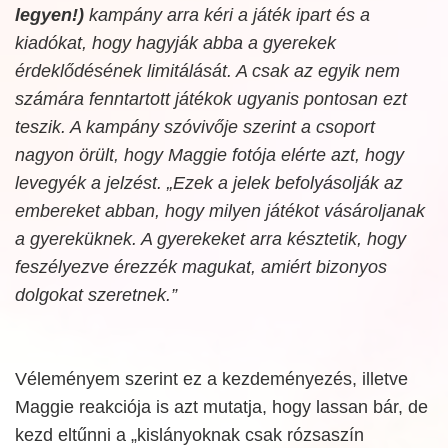
legyen!)
kampány arra kéri a játék ipart és a
kiadókat, hogy hagyják abba a gyerekek
érdeklődésének limitálását. A csak az egyik nem
számára fenntartott játékok ugyanis pontosan ezt
teszik. A kampány szóvivője szerint a csoport
nagyon örült, hogy Maggie fotója elérte azt, hogy
levegyék a jelzést. „Ezek a jelek befolyásolják az
embereket abban, hogy milyen játékot vásároljanak
a gyereküknek. A gyerekeket arra késztetik, hogy
feszélyezve érezzék magukat, amiért bizonyos
dolgokat szeretnek.”
Véleményem szerint ez a kezdeményezés, illetve
Maggie reakciója is azt mutatja, hogy lassan bár, de
kezd eltűnni a „kislányoknak csak rózsaszín