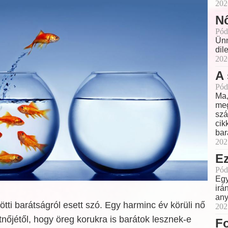
202
Nő
Pód
Ünn
dil
202
A 
Pód
Ma,
meg
szá
cik
bar
202
Ez
Pód
Egy
irá
any
ötti barátságról esett szó. Egy harminc év körüli nő
202
tnőjétől, hogy öreg korukra is barátok lesznek-e
Fo