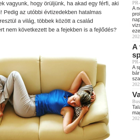
PR-
 vagyunk, hogy örüljünk, ha akad egy férfi, aki
A n
i! Pedig az utóbbi évtizedekben hatalmas
pro
nap
esztül a világ, többek között a család
viz
rt nem következett be a fejekben is a fejlődés?
eze
202
A 
sp
PR-
A s
bár
sza
202
Va
Bus
Tal
mag
202