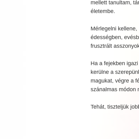
mellett tanultam, tá
életembe.
Mérlegelni kellene
édességben, evésbe
frusztrált asszonyo
Ha a fejekben igazi
kerülne a szerepün
magukat, végre a fé
szánalmas módon n
Tehát, tiszteljük 