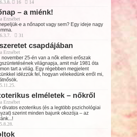
6.3.8.
16
14
nap – a miénk!
a Erzsébet
epeljük-e a nőnapot vagy sem? Egy ideje nagy
emma.
6.3.7.
31
szeretet csapdájában
a Erzsébet
 november 25-én van a nők elleni erőszak
szüntetésének világnapja, amit már 1981 óta
mon tart a világ. Egy régebben megjelent
künkkel idézzük fel, hogyan vélekedünk erről mi,
átnősök.
5.11.25.
oterikus elméletek – nőkről
a Erzsébet
 divatos ezoterikus (és a legtöbb pszichológiai
nyzat) szerint minden bajunk okozója – az
ánk...!
5.8.28.
ltok