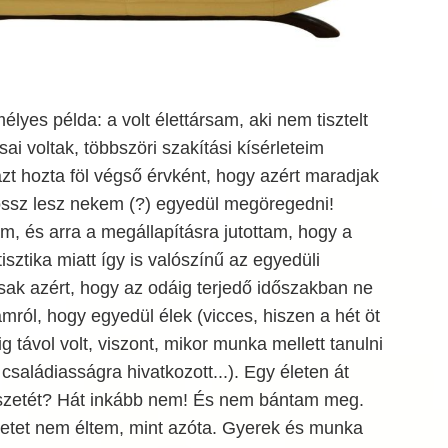
lyes példa: a volt élettársam, aki nem tisztelt
ai voltak, többszöri szakítási kísérleteim
azt hozta föl végső érvként, hogy azért maradjak
rossz lesz nekem (?) egyedül megöregedni!
, és arra a megállapításra jutottam, hogy a
tisztika miatt így is valószínű az egyedüli
ak azért, hogy az odáig terjedő időszakban ne
l, hogy egyedül élek (vicces, hiszen a hét öt
ig távol volt, viszont, mikor munka mellett tanulni
családiasságra hivatkozott...). Egy életen át
észetét? Hát inkább nem! És nem bántam meg.
életet nem éltem, mint azóta. Gyerek és munka