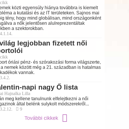
cikk
emek közti egyensúly hiánya továbbra is kiemelt
bléma a kutatási és az IT területeken. Sajnos mai
ig tény, hogy mind globálisan, mind országonként
sgálva a nők jelentősen alulreprezentáltak
kben a szektorokban.
4.1.14.
világ legjobban fizetett női
ortolói
cikk
port óriási pénz- és szórakozási forma világszerte,
 a nemek között még a 21. században is hatalmas
kadékok vannak.
3.4.2.
lentin-napi nagy Ő lista
ai Hajnalka Lilla
án meg kellene tanulnunk elfelejtkezni a női
azinok által belénk sulykolt módszerekről...
3.2.12.
9
További cikkek