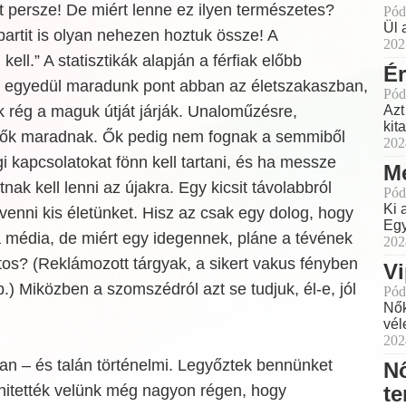
 persze! De miért lenne ez ilyen természetes?
Pód
Ül 
partit is olyan nehezen hoztuk össze! A
202
kell.” A statisztikák alapján a férfiak előbb
É
 egyedül maradunk pont abban az életszakaszban,
Pód
 rég a maguk útját járják. Unaloműzésre,
Azt
kit
nők maradnak. Ők pedig nem fognak a semmiből
202
gi kapcsolatokat fönn kell tartani, és ha messze
Me
ttnak kell lenni az újakra. Egy kicsit távolabbról
Pód
Ki 
enni kis életünket. Hisz az csak egy dolog, hogy
Egy
a média, de miért egy idegennek, pláne a tévének
202
ntos? (Reklámozott tárgyak, a sikert vakus fényben
Vi
) Miközben a szomszédról azt se tudjuk, él-e, jól
Pód
Nők
vél
202
an – és talán történelmi. Legyőztek bennünket
Nő
lhitették velünk még nagyon régen, hogy
te