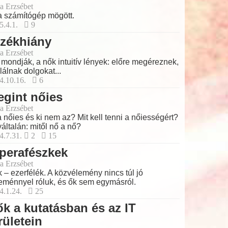
a Erzsébet
a számítógép mögött.
5.4.1.
9
rzékhiány
a Erzsébet
 mondják, a nők intuitív lények: előre megéreznek,
alálnak dolgokat...
4.10.16.
6
gint nőies
a Erzsébet
a nőies és ki nem az? Mit kell tenni a nőiességért?
általán: mitől nő a nő?
4.7.31.
2
15
perafészkek
a Erzsébet
 – ezerfélék. A közvélemény nincs túl jó
eménnyel róluk, és ők sem egymásról.
4.1.24.
25
k a kutatásban és az IT
rületein