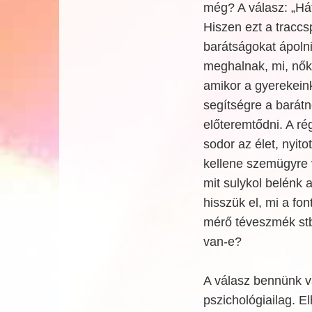
még? A válasz: „Hát
Hiszen ezt a traccs
barátságokat ápolni 
meghalnak, mi, nők
amikor a gyerekeink
segítségre a barát
előteremtődni. A ré
sodor az élet, nyito
kellene szemügyre v
mit sulykol belénk 
hisszük el, mi a fo
mérő téveszmék stb.
van-e?
A válasz bennünk v
pszichológiailag. E