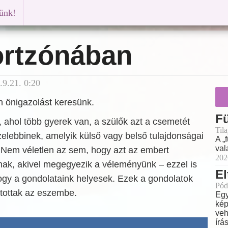
künk!
rtzónában
9.21. 0:20
n önigazolást keresünk.
F
 ahol több gyerek van, a szülők azt a csemetét
Til
elebbinek, amelyik külső vagy belső tulajdonságai
A „
val
. Nem véletlen az sem, hogy azt az embert
202
ak, akivel megegyezik a véleményünk – ezzel is
El
ogy a gondolataink helyesek. Ezek a gondolatok
Pód
utottak az eszembe.
Egy
kép
veh
írá