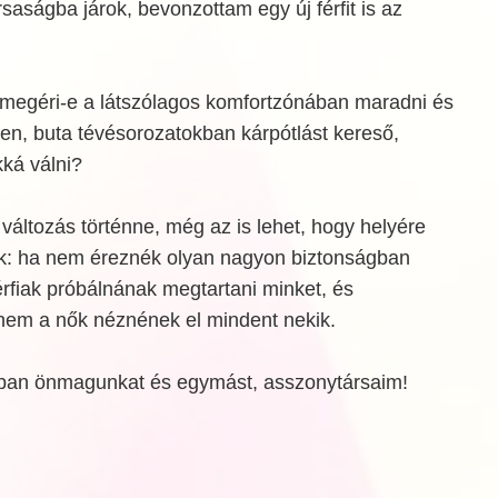
rsaságba járok, bevonzottam egy új férfit is az
, megéri-e a látszólagos komfortzónában maradni és
n, buta tévésorozatokban kárpótlást kereső,
kká válni?
 változás történne, még az is lehet, hogy helyére
k: ha nem éreznék olyan nagyon biztonságban
rfiak próbálnának megtartani minket, és
em a nők néznének el mindent nekik.
jobban önmagunkat és egymást, asszonytársaim!