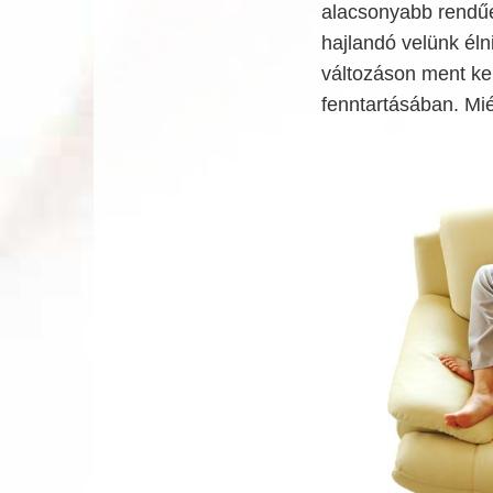
alacsonyabb rendűek
hajlandó velünk éln
változáson ment ker
fenntartásában. Mié