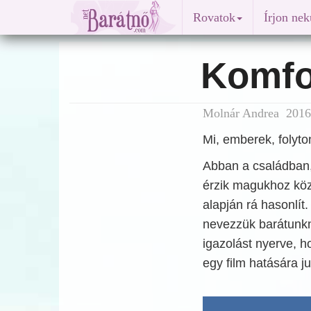
Rovatok
Írjon ne
Komfo
Molnár Andrea 2016.
Mi, emberek, folyto
Abban a családban,
érzik magukhoz köz
alapján rá hasonlít
nevezzük barátunkn
igazolást nyerve, h
egy film hatására j