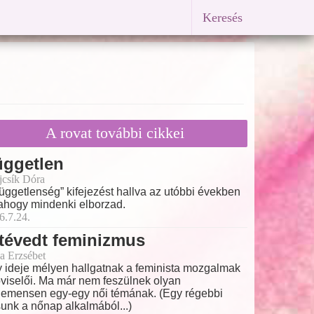
Keresés
A rovat további cikkei
üggetlen
ajcsík Dóra
függetlenség” kifejezést hallva az utóbbi években
ahogy mindenki elborzad.
6.7.24.
tévedt feminizmus
a Erzsébet
 ideje mélyen hallgatnak a feminista mozgalmak
viselői. Ma már nem feszülnek olyan
emensen egy-egy női témának. (Egy régebbi
sunk a nőnap alkalmából...)