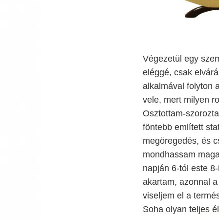
Végezetül egy szemé
eléggé, csak elvárás
alkalmával folyton 
vele, mert milyen 
Osztottam-szoroztam
föntebb említett sta
megöregedés, és cs
mondhassam magamró
napján 6-tól este 8-
akartam, azonnal a 
viseljem el a term
Soha olyan teljes 