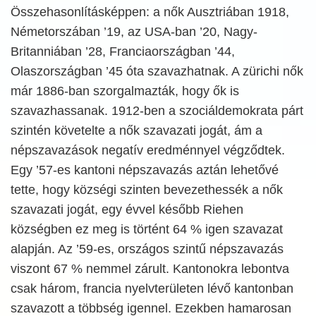
Összehasonlításképpen: a nők Ausztriában 1918,
Németorszában ’19, az USA-ban ’20, Nagy-
Britanniában ’28, Franciaországban ’44,
Olaszországban ’45 óta szavazhatnak. A zürichi nők
már 1886-ban szorgalmazták, hogy ők is
szavazhassanak. 1912-ben a szociáldemokrata párt
szintén követelte a nők szavazati jogát, ám a
népszavazások negatív eredménnyel végződtek.
Egy ’57-es kantoni népszavazás aztán lehetővé
tette, hogy községi szinten bevezethessék a nők
szavazati jogát, egy évvel később Riehen
községben ez meg is történt 64 % igen szavazat
alapján. Az ’59-es, országos szintű népszavazás
viszont 67 % nemmel zárult. Kantonokra lebontva
csak három, francia nyelvterületen lévő kantonban
szavazott a többség igennel. Ezekben hamarosan