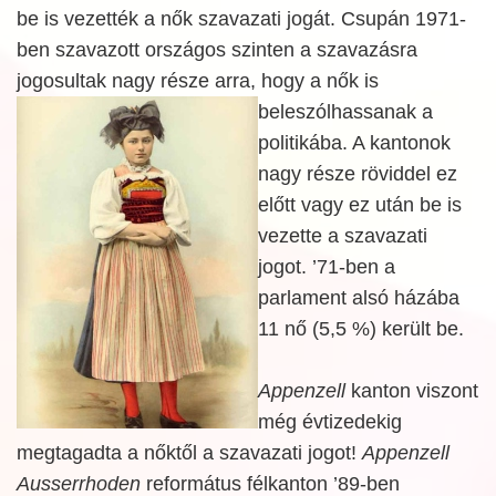
be is vezették a nők szavazati jogát. Csupán 1971-
ben szavazott országos szinten a szavazásra
jogosultak nagy része arra, hogy a nők is
beleszólhassanak a
politikába. A kantonok
nagy része röviddel ez
előtt vagy ez után be is
vezette a szavazati
jogot. ’71-ben a
parlament alsó házába
11 nő (5,5 %) került be.
Appenzell
kanton viszont
még évtizedekig
megtagadta a nőktől a szavazati jogot!
Appenzell
Ausserrhoden
református félkanton ’89-ben