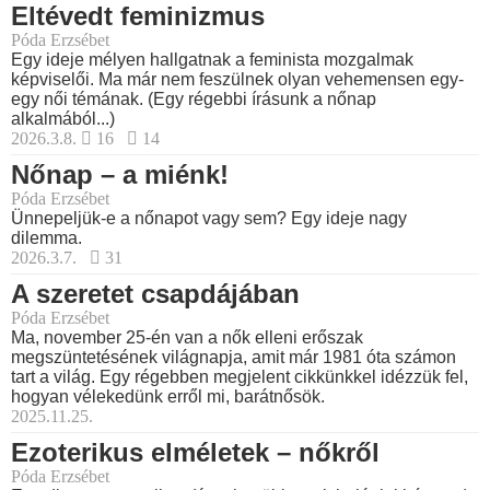
Eltévedt feminizmus
Póda Erzsébet
Egy ideje mélyen hallgatnak a feminista mozgalmak
képviselői. Ma már nem feszülnek olyan vehemensen egy-
egy női témának. (Egy régebbi írásunk a nőnap
alkalmából...)
2026.3.8.
16
14
Nőnap – a miénk!
Póda Erzsébet
Ünnepeljük-e a nőnapot vagy sem? Egy ideje nagy
dilemma.
2026.3.7.
31
A szeretet csapdájában
Póda Erzsébet
Ma, november 25-én van a nők elleni erőszak
megszüntetésének világnapja, amit már 1981 óta számon
tart a világ. Egy régebben megjelent cikkünkkel idézzük fel,
hogyan vélekedünk erről mi, barátnősök.
2025.11.25.
Ezoterikus elméletek – nőkről
Póda Erzsébet