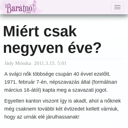
Togg
navig
Miért csak
negyven éve?
Jády Mónika 2011.3.15. 5:01
A svájci nők többsége csupán 40 évvel ezelőtt,
1971. február 7-én, népszavazás által (formálisan
március 16-ától) kapta meg a szavazati jogot.
Egyetlen kanton viszont így is akadt, ahol a nőknek
még csaknem további két évtizedet kellett várniuk,
hogy az urnák elé járulhassanak!