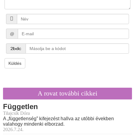
@
Küldés
A rovat további cikkei
Független
Tilajcsík Dóra
A „függetlenség” kifejezést hallva az utóbbi években
valahogy mindenki elborzad.
2026.7.24.