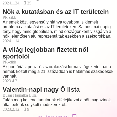
2024.1.24.
25
Nők a kutatásban és az IT területein
PR-cikk
A nemek közti egyensúly hiánya továbbra is kiemelt
probléma a kutatási és az IT területeken. Sajnos mai napig
tény, hogy mind globálisan, mind országonként vizsgálva a
nők jelentősen alulreprezentáltak ezekben a szektorokban.
2024.1.14.
A világ legjobban fizetett női
sportolói
PR-cikk
A sport óriási pénz- és szórakozási forma világszerte, bár a
nemek között még a 21. században is hatalmas szakadékok
vannak.
2023.4.2.
Valentin-napi nagy Ő lista
Busai Hajnalka Lilla
Talán meg kellene tanulnunk elfelejtkezni a női magazinok
által belénk sulykolt módszerekről...
2023.2.12.
9