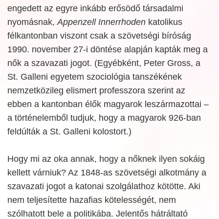
engedett az egyre inkább erősödő társadalmi
nyomásnak,
Appenzell Innerrhoden
katolikus
félkantonban viszont csak a szövetségi bíróság
1990. november 27-i döntése alapján kapták meg a
nők a szavazati jogot. (Egyébként, Peter Gross, a
St. Galleni egyetem szociológia tanszékének
nemzetközileg elismert professzora szerint az
ebben a kantonban élők magyarok leszármazottai –
a történelemből tudjuk, hogy a magyarok 926-ban
feldúlták a St. Galleni kolostort.)
Hogy mi az oka annak, hogy a nőknek ilyen sokáig
kellett várniuk? Az 1848-as szövetségi alkotmány a
szavazati jogot a katonai szolgálathoz kötötte. Aki
nem teljesítette hazafias kötelességét, nem
szólhatott bele a politikába. Jelentős hátráltató