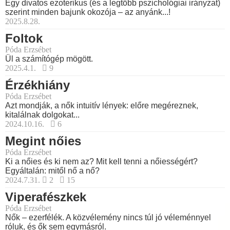
Egy divatos ezoterikus (és a legtöbb pszichológiai irányzat)
szerint minden bajunk okozója – az anyánk...!
2025.8.28.
Foltok
Póda Erzsébet
Ül a számítógép mögött.
2025.4.1.
9
Érzékhiány
Póda Erzsébet
Azt mondják, a nők intuitív lények: előre megéreznek,
kitalálnak dolgokat...
2024.10.16.
6
Megint nőies
Póda Erzsébet
Ki a nőies és ki nem az? Mit kell tenni a nőiességért?
Egyáltalán: mitől nő a nő?
2024.7.31.
2
15
Viperafészkek
Póda Erzsébet
Nők – ezerfélék. A közvélemény nincs túl jó véleménnyel
róluk, és ők sem egymásról.