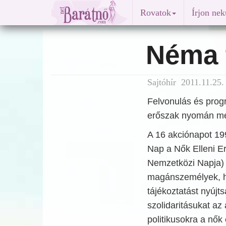
Rovatok
Írjon ne
Néma 
Sajtóhír 2011.11.25.
Felvonulás és prog
erőszak nyomán megh
A 16 akciónapot 19
Nap a Nők Elleni E
Nemzetközi Napja) 
magánszemélyek, ho
tájékoztatást nyújts
szolidaritásukat az
politikusokra a nő