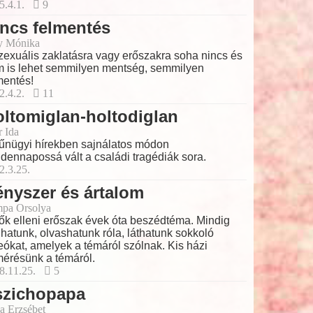
5.4.1.
9
ncs felmentés
y Mónika
zexuális zaklatásra vagy erőszakra soha nincs és
 is lehet semmilyen mentség, semmilyen
mentés!
2.4.2.
11
ltomiglan-holtodiglan
r Ida
űnügyi hírekben sajnálatos módon
dennapossá vált a családi tragédiák sora.
2.3.25.
nyszer és ártalom
pa Orsolya
ők elleni erőszak évek óta beszédtéma. Mindig
lhatunk, olvashatunk róla, láthatunk sokkoló
eókat, amelyek a témáról szólnak. Kis házi
mérésünk a témáról.
8.11.25.
5
szichopapa
a Erzsébet