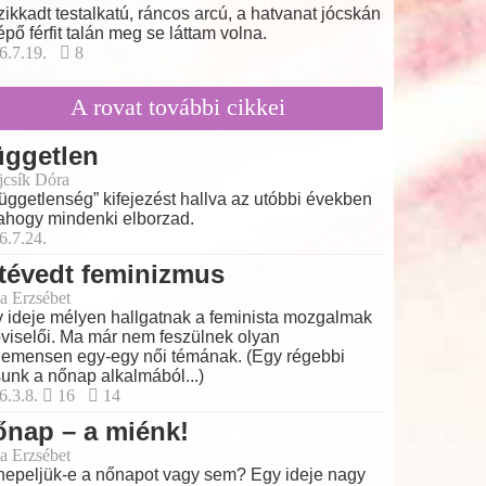
zikkadt testalkatú, ráncos arcú, a hatvanat jócskán
lépő férfit talán meg se láttam volna.
6.7.19.
8
A rovat további cikkei
üggetlen
ajcsík Dóra
függetlenség” kifejezést hallva az utóbbi években
ahogy mindenki elborzad.
6.7.24.
tévedt feminizmus
a Erzsébet
 ideje mélyen hallgatnak a feminista mozgalmak
viselői. Ma már nem feszülnek olyan
emensen egy-egy női témának. (Egy régebbi
sunk a nőnap alkalmából...)
6.3.8.
16
14
nap – a miénk!
a Erzsébet
epeljük-e a nőnapot vagy sem? Egy ideje nagy