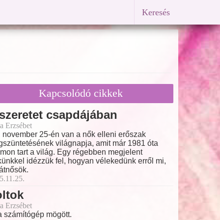
Keresés
Kapcsolódó cikkek
szeretet csapdájában
a Erzsébet
 november 25-én van a nők elleni erőszak
szüntetésének világnapja, amit már 1981 óta
mon tart a világ. Egy régebben megjelent
künkkel idézzük fel, hogyan vélekedünk erről mi,
átnősök.
5.11.25.
ltok
a Erzsébet
a számítógép mögött.