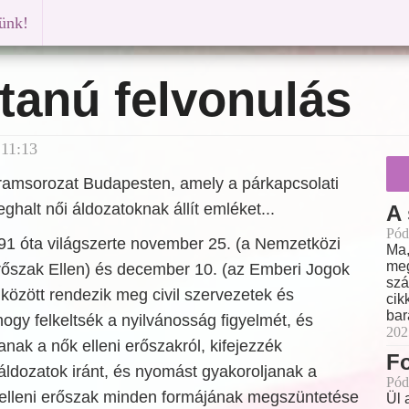
künk!
tanú felvonulás
 11:13
ramsorozat Budapesten, amely a párkapcsolati
alt női áldozatoknak állít emléket...
A 
Pód
91 óta világszerte november 25. (a Nemzetközi
Ma,
meg
rőszak Ellen) és december 10. (az Emberi Jogok
szá
között rendezik meg civil szervezetek és
cik
bar
gy felkeltsék a nyilvánosság figyelmét, és
202
anak a nők elleni erőszakról, kifejezzék
Fo
 áldozatok iránt, és nyomást gyakoroljanak a
Pód
k elleni erőszak minden formájának megszüntetése
Ül 