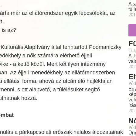
A s
.
túl
rta már az ellátórendszer egyik lépcsőfokát, az
201
t.
 is az?
F
Kulturális Alapítvány által fenntartott Podmaniczky
Til
nedékhely a nők számára elérhető éjjeli
A „
val
e - a kettő közül. Mert két ilyen intézmény
202
an. Az éjjeli menedékhely az ellátórendszerben
El
ű ellátási forma, ahová az utcán élő hajléktalan
Pód
Egy
nni, s ott alapvető, a túlélésüket segítő
kép
uthatnak hozzá.
veh
írá
202
ombat
Nő
Pód
nulás a párkapcsolati erőszak halálos áldozatainak
Ünn