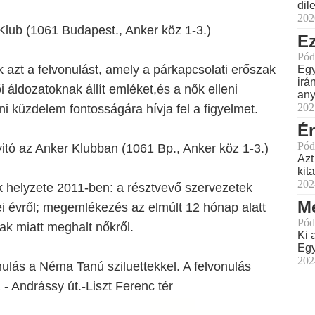
dil
202
Klub (1061 Budapest., Anker köz 1-3.)
Ez
Pód
 azt a felvonulást, amely a párkapcsolati erőszak
Egy
irá
áldozatoknak állít emléket,és a nők elleni
any
202
 küzdelem fontosságára hívja fel a figyelmet.
É
Pód
tó az Anker Klubban (1061 Bp., Anker köz 1-3.)
Azt
kit
202
k helyzete 2011-ben: a résztvevő szervezetek
Me
i évről; megemlékezés az elmúlt 12 hónap alatt
Pód
ak miatt meghalt nőkről.
Ki 
Egy
202
ulás a Néma Tanú sziluettekkel. A felvonulás
 - Andrássy út.-Liszt Ferenc tér