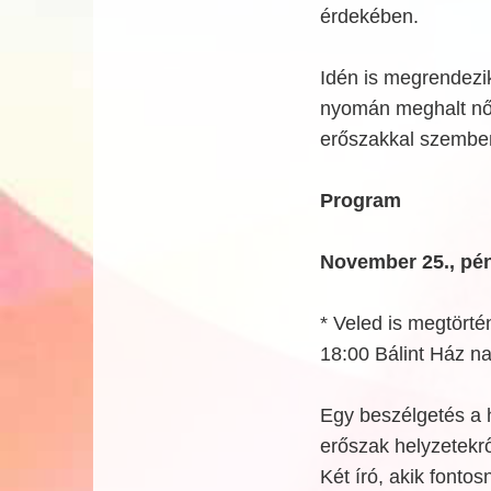
érdekében.
Idén is megrendezik
nyomán meghalt női 
erőszakkal szembeni
Program
November 25., pé
* Veled is megtört
18:00 Bálint Ház n
Egy beszélgetés a h
erőszak helyzetekrő
Két író, akik fonto