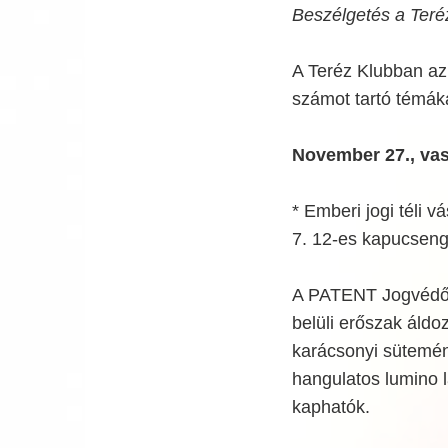
Beszélgetés a Teré
A Teréz Klubban az
számot tartó témák
November 27., va
* Emberi jogi téli 
7. 12-es kapucsen
A PATENT Jogvédő E
belüli erőszak áld
karácsonyi sütemén
hangulatos lumino 
kaphatók.