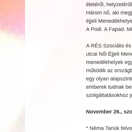
életéről, helyzetéről
Három nő, aki megjá
éjjeli Menedékhelye
A Podi. A Fapad. Mi
A RÉS Szociális és 
utcai Női Éjjeli Me
menedékhelyek egyik
működik az országb
egy olyan alapszint
emberek tudnak beme
szolgáltatásokhoz j
November 26., sz
* Néma Tanúk felvo