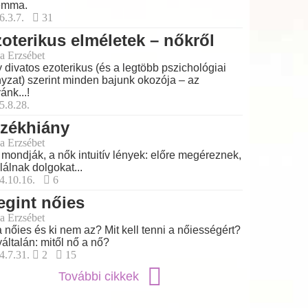
emma.
6.3.7.
31
oterikus elméletek – nőkről
a Erzsébet
 divatos ezoterikus (és a legtöbb pszichológiai
nyzat) szerint minden bajunk okozója – az
ánk...!
5.8.28.
rzékhiány
a Erzsébet
 mondják, a nők intuitív lények: előre megéreznek,
alálnak dolgokat...
4.10.16.
6
gint nőies
a Erzsébet
a nőies és ki nem az? Mit kell tenni a nőiességért?
általán: mitől nő a nő?
4.7.31.
2
15
További cikkek