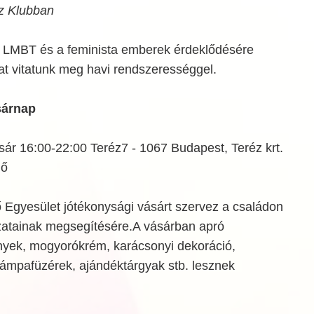
z Klubban
 LMBT és a feminista emberek érdeklődésére
at vitatunk meg havi rendszerességgel.
sárnap
vásár 16:00-22:00 Teréz7 - 1067 Budapest, Teréz krt.
gő
gyesület jótékonysági vásárt szervez a családon
ozatainak megsegítésére.A vásárban apró
yek, mogyorókrém, karácsonyi dekoráció,
lámpafüzérek, ajándéktárgyak stb. lesznek