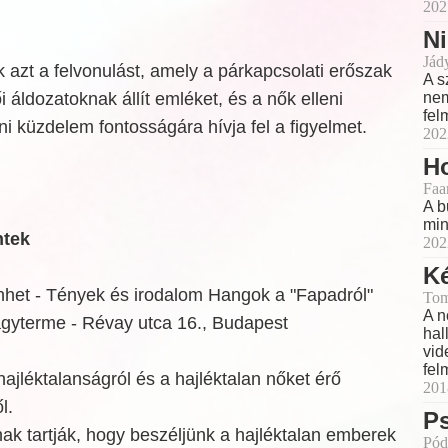
202
Ni
Jád
 azt a felvonulást, amely a párkapcsolati erőszak
A s
áldozatoknak állít emléket, és a nők elleni
nem
fel
 küzdelem fontosságára hívja fel a figyelmet.
202
Ho
Faa
A b
min
ntek
202
Ké
énhet - Tények és irodalom Hangok a "Fapadról"
Tom
A n
agyterme - Révay utca 16., Budapest
hal
vid
fel
ajléktalanságról és a hajléktalan nőket érő
201
l.
P
snak tartják, hogy beszéljünk a hajléktalan emberek
Pód