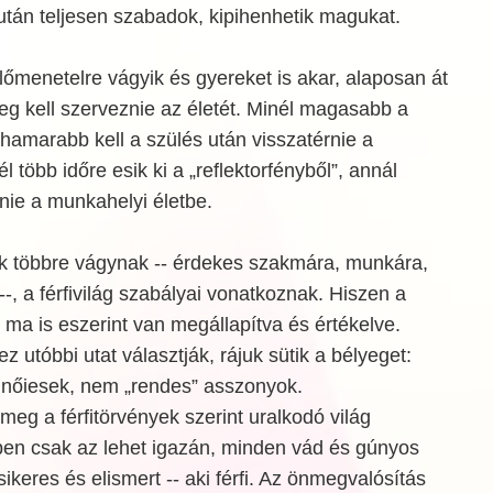
után teljesen szabadok, kipihenhetik magukat.
őmenetelre vágyik és gyereket is akar, alaposan át
eg kell szerveznie az életét. Minél magasabb a
hamarabb kell a szülés után visszatérnie a
 több időre esik ki a „reflektorfényből”, annál
nie a munkahelyi életbe.
ik többre vágynak -- érdekes szakmára, munkára,
 --, a férfivilág szabályai vonatkoznak. Hiszen a
ma is eszerint van megállapítva és értékelve.
 utóbbi utat választják, rájuk sütik a bélyeget:
nőiesek, nem „rendes” asszonyok.
meg a férfitörvények szerint uralkodó világ
ben csak az lehet igazán, minden vád és gúnyos
ikeres és elismert -- aki férfi. Az önmegvalósítás