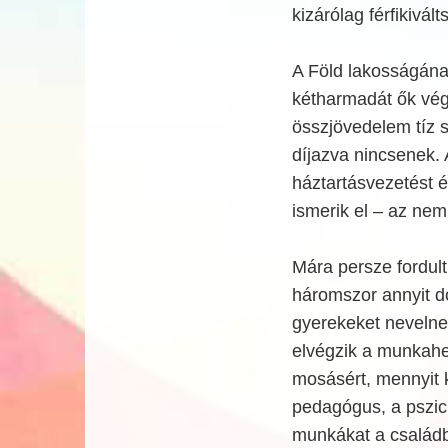
kizárólag férfikivált
A Föld lakosságána
kétharmadát ők vég
összjövedelem tíz 
díjazva nincsenek. 
háztartásvezetést 
ismerik el – az nem
Mára persze fordult
háromszor annyit do
gyerekeket nevelne
elvégzik a munkahel
mosásért, mennyit k
pedagógus, a pszic
munkákat a családba