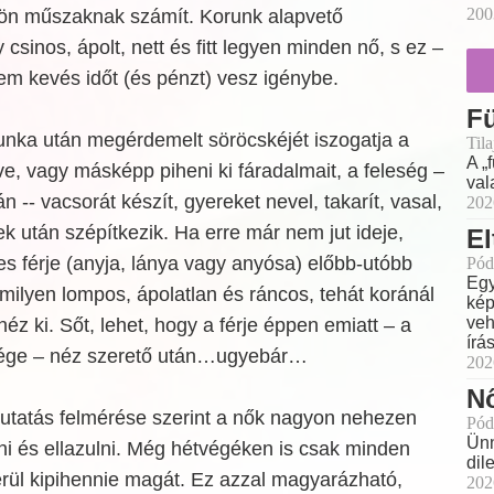
200
lön műszaknak számít. Korunk alapvető
csinos, ápolt, nett és fitt legyen minden nő, s ez –
nem kevés időt (és pénzt) vesz igénybe.
F
unka után megérdemelt söröcskéjét iszogatja a
Til
A „
ve, vagy másképp piheni ki fáradalmait, a feleség –
val
 -- vacsorát készít, gyereket nevel, takarít, vasal,
202
 után szépítkezik. Ha erre már nem jut ideje,
El
s férje (anyja, lánya vagy anyósa) előbb-utóbb
Pód
Egy
ilyen lompos, ápolatlan és ráncos, tehát koránál
kép
veh
éz ki. Sőt, lehet, hogy a férje éppen emiatt – a
írá
tsége – néz szerető után…ugyebár…
202
Nő
tatás felmérése szerint a nők nagyon nehezen
Pód
Ünn
ni és ellazulni. Még hétvégéken is csak minden
dil
rül kipihennie magát. Ez azzal magyarázható,
202