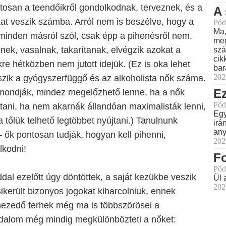
tosan a teendőikről gondolkodnak, terveznek, és a
A 
kat veszik számba. Arról nem is beszélve, hogy a
Pód
Ma,
inden másról szól, csak épp a pihenésről nem.
meg
ek, vasalnak, takarítanak, elvégzik azokat a
szá
cik
re hétközben nem jutott idejük. (Ez is oka lehet
bar
202
zik a gyógyszerfüggő és az alkoholista nők száma.
Ez
 mondják, mindez megelőzhető lenne, ha a nők
Pód
tani, ha nem akarnák állandóan maximalisták lenni,
Egy
tőlük telhető legtöbbet nyújtani.) Tanulnunk
irá
any
 – ők pontosan tudják, hogyan kell pihenni,
202
lkodni!
Fo
Pód
al ezelőtt úgy döntöttek, a saját kezükbe veszik
Ül 
202
Sikerült bizonyos jogokat kiharcolniuk, ennek
ehezedő terhek még ma is többszörösei a
sadalom még mindig megkülönbözteti a nőket: