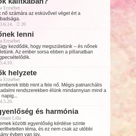
k kalitkában?
a Erzsébet
 nő számára az esküvővel véget ért a
badsága.
3.6.14.
20
nek lenni
a Erzsébet
úgy kezdődik, hogy megszületünk -- és nőnek
letünk. Az ember sorsa ebben a pillanatban
pecsételődik.
5.4.10.
k helyzete
a Erzsébet
emberek több mint a fele nő. Mégis patriarchális
sadalmi rendszerekben élünk mindannyian mind a
 napig...
4.5.26.
gyenlőség és harmónia
emant Lilla
emek közötti egyenlőség kérdése szinte
eríthetetlen téma, és ez nem csak az utóbbi
ány évben van így.