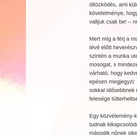
öltözködés, ami kü
követelménye, hogy 
valljuk csak be! – 
Mert míg a férj a m
tévé előtt heverész
szintén a munka után
mosogat, s mindezek
várható, hogy kedve
epésen megjegyzi: m
sokkal idősebbnek n
felesége túlterhel
Egy közvélemény-ku
tudnak kikapcsolód
második nőnek sike