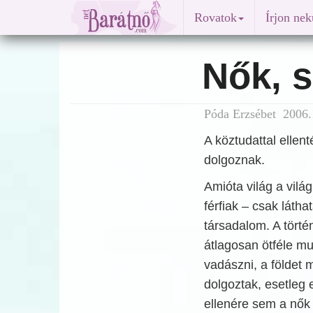
Rovatok
Írjon ne
Nők, s
Póda Erzsébet 2006.
A köztudattal elle
dolgoznak.
Amióta világ a vilá
férfiak – csak láth
társadalom. A törté
átlagosan ötféle mu
vadászni, a földet 
dolgoztak, esetleg
ellenére sem a nők 