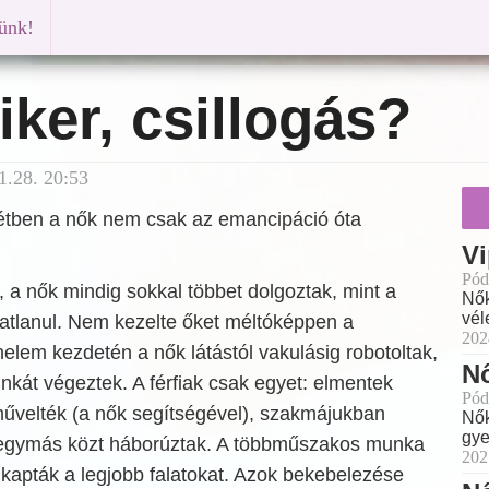
künk!
iker, csillogás?
1.28. 20:53
ntétben a nők nem csak az emancipáció óta
Vi
Pód
g, a nők mindig sokkal többet dolgoztak, mint a
Nők
vél
atatlanul. Nem kezelte őket méltóképpen a
202
nelem kezdetén a nők látástól vakulásig robotoltak,
Nő
nkát végeztek. A férfiak csak egyet: elmentek
Pód
művelték (a nők segítségével), szakmájukban
Nők
gye
 egymás közt háborúztak. A többműszakos munka
202
kapták a legjobb falatokat. Azok bekebelezése