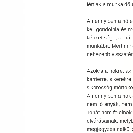
férfiak a munkaidő 
Amennyiben a nő el
kell gondolnia és m
képzettsége, annál 
munkába. Mert minél
nehezebb visszatér
Azokra a nőkre, ak
karrierre, sikerekre
sikeresség mértéke 
Amennyiben a nők ez
nem jó anyák, nem 
Tehát nem felelnek 
elvárásainak, mely
megjegyzés nélkül s