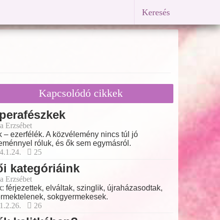
Keresés
Kapcsolódó cikkek
perafészkek
a Erzsébet
 – ezerfélék. A közvélemény nincs túl jó
eménnyel róluk, és ők sem egymásról.
4.1.24.
25
i kategóriáink
a Erzsébet
: férjezettek, elváltak, szinglik, újraházasodtak,
rmektelenek, sokgyermekesek.
1.2.26.
26