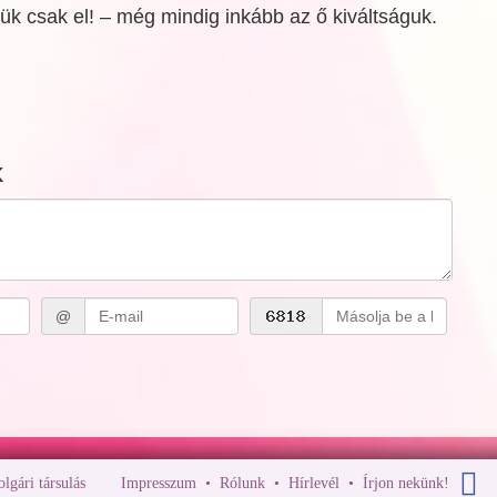
ük csak el! – még mindig inkább az ő kiváltságuk.
k
@
polgári társulás
Impresszum
•
Rólunk
•
Hírlevél
•
Írjon nekünk!