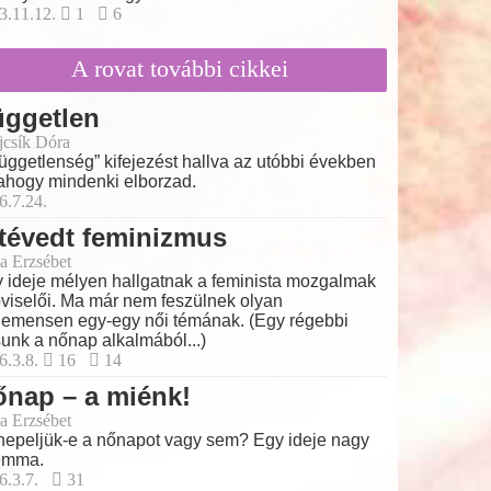
3.11.12.
1
6
A rovat további cikkei
üggetlen
ajcsík Dóra
függetlenség” kifejezést hallva az utóbbi években
ahogy mindenki elborzad.
6.7.24.
tévedt feminizmus
a Erzsébet
 ideje mélyen hallgatnak a feminista mozgalmak
viselői. Ma már nem feszülnek olyan
emensen egy-egy női témának. (Egy régebbi
sunk a nőnap alkalmából...)
6.3.8.
16
14
nap – a miénk!
a Erzsébet
epeljük-e a nőnapot vagy sem? Egy ideje nagy
emma.
6.3.7.
31