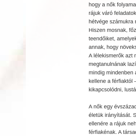
hogy a nők folyama
rájuk váró feladato
hétvége számukra m
Hiszen mosnak, főzn
teendőiket, amelyek
annak, hogy növeks
A lélekismerők azt
megtanulnának lazí
mindig mindenben a 
kellene a férfiaktól
kikapcsolódni, lustá
A nők egy évszázadd
életük irányítását. 
ellenére a rájuk n
férfiakénak. A tár