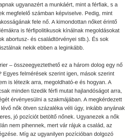
apnak ugyanazért a munkáért, mint a férfiak, s a
nek megfelelő számban képviselve. Pedig, mint
 lakosságának fele nő. A kimondottan nőket érintő
émákra is férfipolitikusok kínálnak megoldásokat
k abortusz- és családtörvényei stb.). És sok
isztálnak nekik ebben a leginkább.
rrier – összeegyeztethető ez a három dolog egy nő
 Egyes felmérések szerint igen, mások szerint
em is létezik arra, megoldható-e és hogyan. A
csak minden tizedik férfi mutat hajlandóságot arra,
égét érvényesülni a szakmájában. A megkérdezett
 lévő nők ötven százaléka véli úgy, inkább anyának
keres, jó pozíciót betöltő nőnek. Ugyanezek a nők
lán nem pihennek, mert vár rájuk a család, az
végzése. Míg az ugyanilyen pozícióban dolgozó