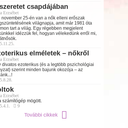
szeretet csapdájában
a Erzsébet
 november 25-én van a nők elleni erőszak
szüntetésének világnapja, amit már 1981 óta
mon tart a világ. Egy régebben megjelent
künkkel idézzük fel, hogyan vélekedünk erről mi,
átnősök.
5.11.25.
oterikus elméletek – nőkről
a Erzsébet
 divatos ezoterikus (és a legtöbb pszichológiai
nyzat) szerint minden bajunk okozója – az
ánk...!
5.8.28.
ltok
a Erzsébet
a számítógép mögött.
5.4.1.
9
További cikkek