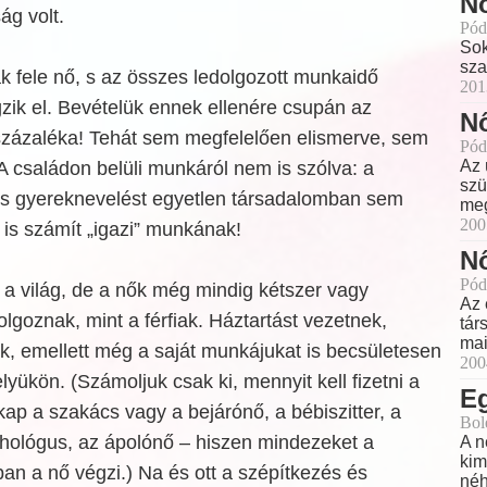
Nő
ság volt.
Pód
Sok
sza
k fele nő, s az összes ledolgozott munkaidő
201
zik el. Bevételük ennek ellenére csupán az
Nő
százaléka! Tehát sem megfelelően elismerve, sem
Pód
Az 
A családon belüli munkáról nem is szólva: a
szü
és gyereknevelést egyetlen társadalomban sem
meg
200
 is számít „igazi” munkának!
Nő
Pód
 a világ, de a nők még mindig kétszer vagy
Az 
lgoznak, mint a férfiak. Háztartást vezetnek,
tár
mai
k, emellett még a saját munkájukat is becsületesen
200
yükön. (Számoljuk csak ki, mennyit kell fizetni a
E
ap a szakács vagy a bejárónő, a bébiszitter, a
Bol
hológus, az ápolónő – hiszen mindezeket a
A n
kim
n a nő végzi.) Na és ott a szépítkezés és
néh