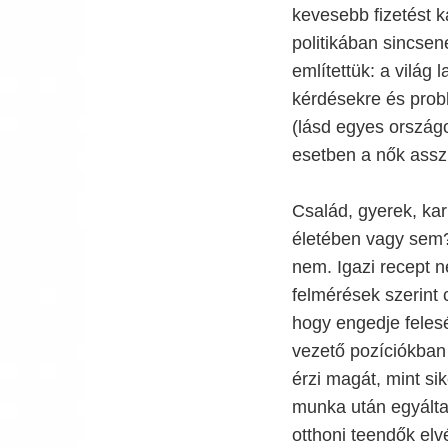
kevesebb fizetést k
politikában sincse
említettük: a világ
kérdésekre és probl
(lásd egyes országo
esetben a nők assz
Család, gyerek, ka
életében vagy sem?
nem. Igazi recept n
felmérések szerint 
hogy engedje feles
vezető pozíciókban
érzi magát, mint si
munka után egyálta
otthoni teendők el