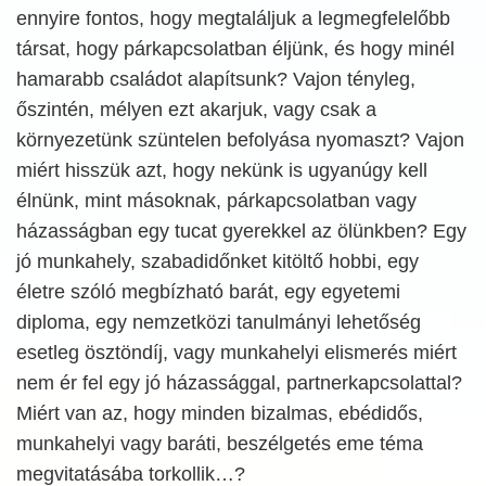
ennyire fontos, hogy megtaláljuk a legmegfelelőbb
társat, hogy párkapcsolatban éljünk, és hogy minél
hamarabb családot alapítsunk? Vajon tényleg,
őszintén, mélyen ezt akarjuk, vagy csak a
környezetünk szüntelen befolyása nyomaszt? Vajon
miért hisszük azt, hogy nekünk is ugyanúgy kell
élnünk, mint másoknak, párkapcsolatban vagy
házasságban egy tucat gyerekkel az ölünkben? Egy
jó munkahely, szabadidőnket kitöltő hobbi, egy
életre szóló megbízható barát, egy egyetemi
diploma, egy nemzetközi tanulmányi lehetőség
esetleg ösztöndíj, vagy munkahelyi elismerés miért
nem ér fel egy jó házassággal, partnerkapcsolattal?
Miért van az, hogy minden bizalmas, ebédidős,
munkahelyi vagy baráti, beszélgetés eme téma
megvitatásába torkollik…?