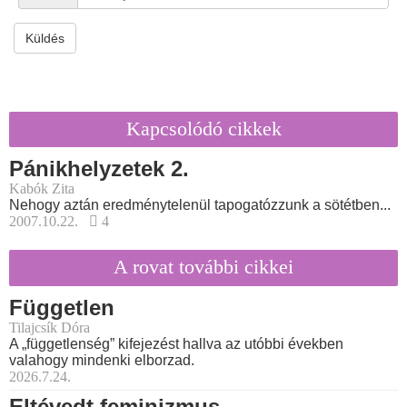
Küldés
Kapcsolódó cikkek
Pánikhelyzetek 2.
Kabók Zita
Nehogy aztán eredménytelenül tapogatózzunk a sötétben...
2007.10.22.
4
A rovat további cikkei
Független
Tilajcsík Dóra
A „függetlenség” kifejezést hallva az utóbbi években
valahogy mindenki elborzad.
2026.7.24.
Eltévedt feminizmus