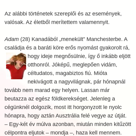
Az alábbi történetek szereplői és az események,
valósak. Az életből merítettem valamennyit.
Adam
(28) Kanadából „menekült” Manchesterbe. A
családja és a baráti köre erős nyomást gyakorolt rá,
hogy ideje megnősülnie, így ő inkább
eljött
otthonról. Jóképű, meglepően vidám,
céltudatos, magabiztos fiú. Mióta
nekivágott a nagyvilágnak, pár hónapnál
tovább nem marad egy helyen. Lassan már
beutazza az egész földkerekséget. Jelenleg a
cégünknél dolgozik, most itt horgonyzott le nyolc
hónapra, hogy aztán Ausztrália felé vegye az útját.
– Egy-két év múlva azonban, miután minden kitűzött
célpontra eljutok – mondja –, haza kell mennem.