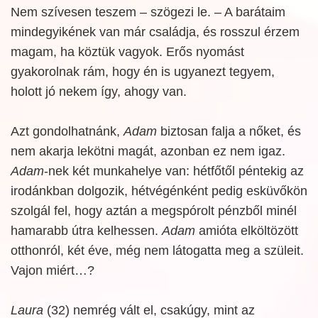
Nem szívesen teszem – szögezi le. – A barátaim
mindegyikének van már családja, és rosszul érzem
magam, ha köztük vagyok. Erős nyomást
gyakorolnak rám, hogy én is ugyanezt tegyem,
holott jó nekem így, ahogy van.
Azt gondolhatnánk,
Adam
biztosan falja a nőket, és
nem akarja lekötni magát, azonban ez nem igaz.
Adam
-nek két munkahelye van: hétfőtől péntekig az
irodánkban dolgozik, hétvégénként pedig esküvőkön
szolgál fel, hogy aztán a megspórolt pénzből minél
hamarabb útra kelhessen.
Adam
amióta elköltözött
otthonról, két éve, még nem látogatta meg a szüleit.
Vajon miért…?
Laura
(32) nemrég vált el, csakúgy, mint az