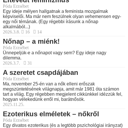
Póda Erzsébet
Egy ideje mélyen hallgatnak a feminista mozgalmak
képviselői. Ma már nem feszülnek olyan vehemensen egy-
egy női témának. (Egy régebbi írásunk a nőnap
alkalmából...)
2026.3.8.
16
14
Nőnap – a miénk!
Póda Erzsébet
Ünnepeljük-e a nőnapot vagy sem? Egy ideje nagy
dilemma.
2026.3.7.
31
A szeretet csapdájában
Póda Erzsébet
Ma, november 25-én van a nők elleni erőszak
megszüntetésének világnapja, amit már 1981 óta számon
tart a világ. Egy régebben megjelent cikkünkkel idézzük fel,
hogyan vélekedünk erről mi, barátnősök.
2025.11.25.
Ezoterikus elméletek – nőkről
Póda Erzsébet
Egy divatos ezoterikus (és a legtöbb pszichológiai irányzat)