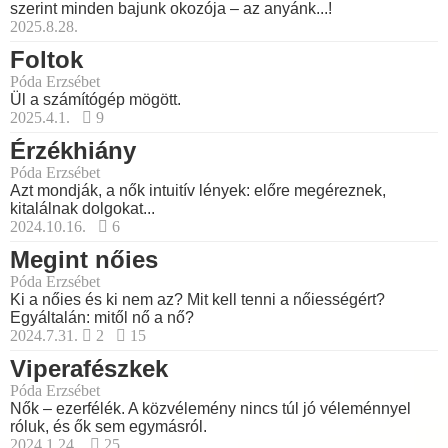
szerint minden bajunk okozója – az anyánk...!
2025.8.28.
Foltok
Póda Erzsébet
Ül a számítógép mögött.
2025.4.1.
9
Érzékhiány
Póda Erzsébet
Azt mondják, a nők intuitív lények: előre megéreznek,
kitalálnak dolgokat...
2024.10.16.
6
Megint nőies
Póda Erzsébet
Ki a nőies és ki nem az? Mit kell tenni a nőiességért?
Egyáltalán: mitől nő a nő?
2024.7.31.
2
15
Viperafészkek
Póda Erzsébet
Nők – ezerfélék. A közvélemény nincs túl jó véleménnyel
róluk, és ők sem egymásról.
2024.1.24.
25