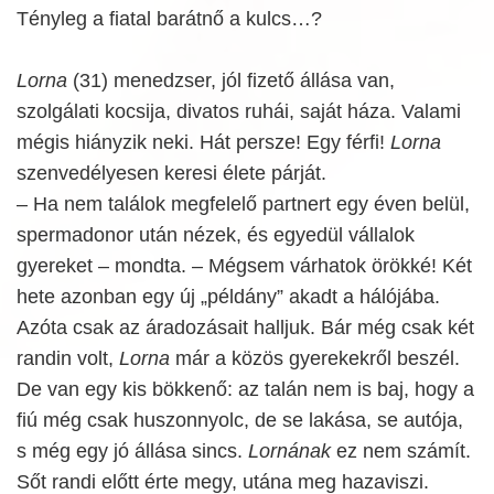
Tényleg a fiatal barátnő a kulcs…?
Lorna
(31) menedzser, jól fizető állása van,
szolgálati kocsija, divatos ruhái, saját háza. Valami
mégis hiányzik neki. Hát persze! Egy férfi!
Lorna
szenvedélyesen keresi élete párját.
– Ha nem találok megfelelő partnert egy éven belül,
spermadonor után nézek, és egyedül vállalok
gyereket – mondta. – Mégsem várhatok örökké! Két
hete azonban egy új „példány” akadt a hálójába.
Azóta csak az áradozásait halljuk. Bár még csak két
randin volt,
Lorna
már a közös gyerekekről beszél.
De van egy kis bökkenő: az talán nem is baj, hogy a
fiú még csak huszonnyolc, de se lakása, se autója,
s még egy jó állása sincs.
Lornának
ez nem számít.
Sőt randi előtt érte megy, utána meg hazaviszi.