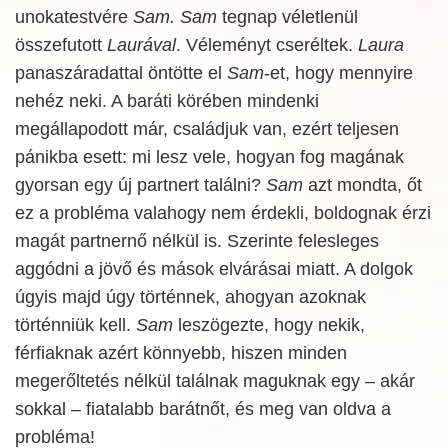
unokatestvére
Sam. Sam
tegnap véletlenül
összefutott
Laurával
. Véleményt cseréltek.
Laura
panaszáradattal öntötte el
Sam
-et, hogy mennyire
nehéz neki. A baráti körében mindenki
megállapodott már, családjuk van, ezért teljesen
pánikba esett: mi lesz vele, hogyan fog magának
gyorsan egy új partnert találni?
Sam
azt mondta, őt
ez a probléma valahogy nem érdekli, boldognak érzi
magát partnernő nélkül is. Szerinte felesleges
aggódni a jövő és mások elvárásai miatt. A dolgok
úgyis majd úgy történnek, ahogyan azoknak
történniük kell.
Sam
leszögezte, hogy nekik,
férfiaknak azért könnyebb, hiszen minden
megerőltetés nélkül találnak maguknak egy – akár
sokkal – fiatalabb barátnőt, és meg van oldva a
probléma!