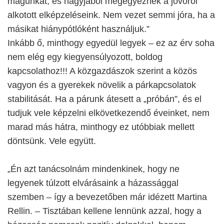
magunkat, és nagyjából megegyeznek a jövőről
alkotott elképzeléseink. Nem vezet semmi jóra, ha a
másikat hiánypótlóként használjuk.”
Inkább ő, minthogy egyedül legyek – ez az érv soha
nem elég egy kiegyensúlyozott, boldog
kapcsolathoz!!! A közgazdászok szerint a közös
vagyon és a gyerekek növelik a párkapcsolatok
stabilitását. Ha a párunk átesett a „próbán”, és el
tudjuk vele képzelni elkövetkezendő éveinket, nem
marad más hátra, minthogy ez utóbbiak mellett
döntsünk. Vele együtt.
„Én azt tanácsolnám mindenkinek, hogy ne
legyenek túlzott elvárásaink a házassággal
szemben – így a bevezetőben már idézett Martina
Rellin. – Tisztában kellene lennünk azzal, hogy a