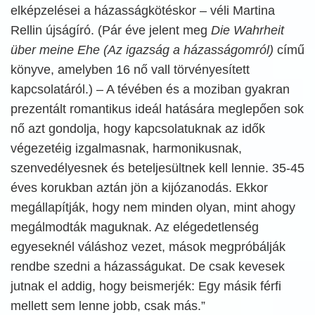
elképzelései a házasságkötéskor – véli Martina
Rellin újságíró. (Pár éve jelent meg
Die Wahrheit
über meine Ehe (Az igazság a házasságomról)
című
könyve, amelyben 16 nő vall törvényesített
kapcsolatáról.) – A tévében és a moziban gyakran
prezentált romantikus ideál hatására meglepően sok
nő azt gondolja, hogy kapcsolatuknak az idők
végezetéig izgalmasnak, harmonikusnak,
szenvedélyesnek és beteljesültnek kell lennie. 35-45
éves korukban aztán jön a kijózanodás. Ekkor
megállapítják, hogy nem minden olyan, mint ahogy
megálmodták maguknak. Az elégedetlenség
egyeseknél váláshoz vezet, mások megpróbálják
rendbe szedni a házasságukat. De csak kevesek
jutnak el addig, hogy beismerjék: Egy másik férfi
mellett sem lenne jobb, csak más.”