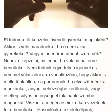
El tudom-e őt képzelni jövendő gyerekeim apjaként?
Akkor is vele maradnék-e, ha ő nem akar
gyerekeket? Vagy mindenáron utódot szeretnék?
Nehéz elképzelni, mi lenne, ha valami baj érne
bennünket. Nem tudunk egyértelmű igennel és
nemmel válaszolni arra vonatkozóan, hogy akkor is
mellettünk állna-e a partnerünk, ha elveszítenénk a
munkánkat, anyagi nehézségbe kerülnénk, vagy
esetleg súlyos betegséggel találnánk szembe
magunkat. Viszont a megérzéseink ritkán vezetnek
félre bennünket. Hasonlóak-e az életcéljaink,