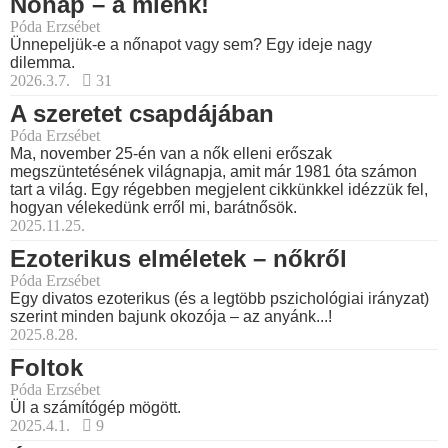
Nőnap – a miénk!
Póda Erzsébet
Ünnepeljük-e a nőnapot vagy sem? Egy ideje nagy
dilemma.
2026.3.7.
31
A szeretet csapdájában
Póda Erzsébet
Ma, november 25-én van a nők elleni erőszak
megszüntetésének világnapja, amit már 1981 óta számon
tart a világ. Egy régebben megjelent cikkünkkel idézzük fel,
hogyan vélekedünk erről mi, barátnősök.
2025.11.25.
Ezoterikus elméletek – nőkről
Póda Erzsébet
Egy divatos ezoterikus (és a legtöbb pszichológiai irányzat)
szerint minden bajunk okozója – az anyánk...!
2025.8.28.
Foltok
Póda Erzsébet
Ül a számítógép mögött.
2025.4.1.
9