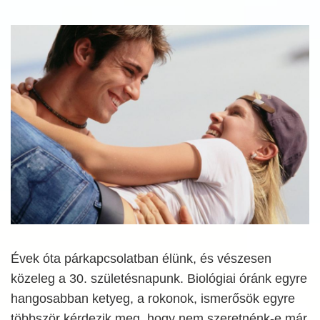
Évek óta párkapcsolatban élünk, és vészesen
közeleg a 30. születésnapunk. Biológiai óránk egyre
hangosabban ketyeg, a rokonok, ismerősök egyre
többször kérdezik meg, hogy nem szeretnénk-e már