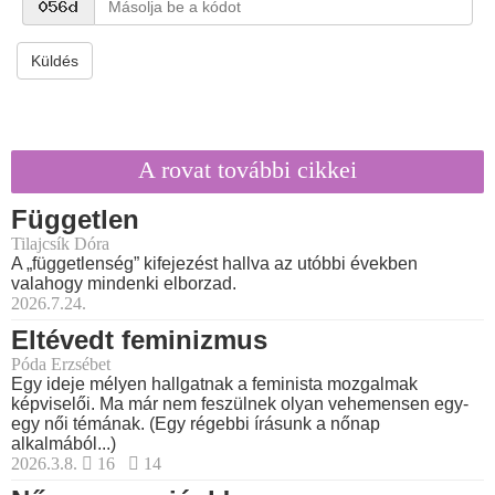
Küldés
A rovat további cikkei
Független
Tilajcsík Dóra
A „függetlenség” kifejezést hallva az utóbbi években
valahogy mindenki elborzad.
2026.7.24.
Eltévedt feminizmus
Póda Erzsébet
Egy ideje mélyen hallgatnak a feminista mozgalmak
képviselői. Ma már nem feszülnek olyan vehemensen egy-
egy női témának. (Egy régebbi írásunk a nőnap
alkalmából...)
2026.3.8.
16
14