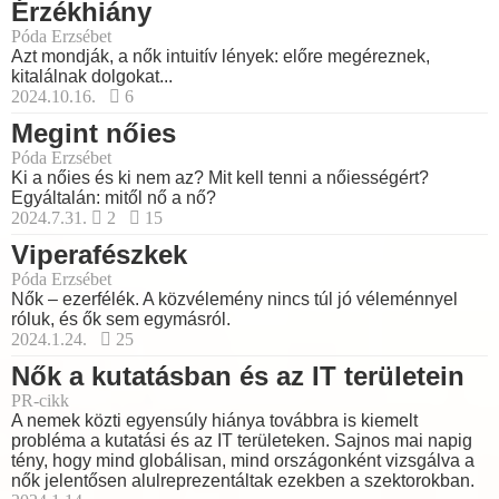
Érzékhiány
Póda Erzsébet
Azt mondják, a nők intuitív lények: előre megéreznek,
kitalálnak dolgokat...
2024.10.16.
6
Megint nőies
Póda Erzsébet
Ki a nőies és ki nem az? Mit kell tenni a nőiességért?
Egyáltalán: mitől nő a nő?
2024.7.31.
2
15
Viperafészkek
Póda Erzsébet
Nők – ezerfélék. A közvélemény nincs túl jó véleménnyel
róluk, és ők sem egymásról.
2024.1.24.
25
Nők a kutatásban és az IT területein
PR-cikk
A nemek közti egyensúly hiánya továbbra is kiemelt
probléma a kutatási és az IT területeken. Sajnos mai napig
tény, hogy mind globálisan, mind országonként vizsgálva a
nők jelentősen alulreprezentáltak ezekben a szektorokban.