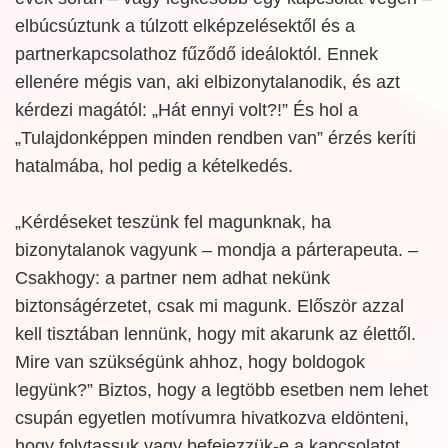
elbúcsúztunk a túlzott elképzelésektől és a
partnerkapcsolathoz fűződő ideáloktól. Ennek
ellenére mégis van, aki elbizonytalanodik, és azt
kérdezi magától: „Hát ennyi volt?!” És hol a
„Tulajdonképpen minden rendben van” érzés keríti
hatalmába, hol pedig a kételkedés.
„Kérdéseket teszünk fel magunknak, ha
bizonytalanok vagyunk – mondja a párterapeuta. –
Csakhogy: a partner nem adhat nekünk
biztonságérzetet, csak mi magunk. Először azzal
kell tisztában lennünk, hogy mit akarunk az élettől.
Mire van szükségünk ahhoz, hogy boldogok
legyünk?” Biztos, hogy a legtöbb esetben nem lehet
csupán egyetlen motívumra hivatkozva eldönteni,
hogy folytassuk vagy befejezzük-e a kapcsolatot.