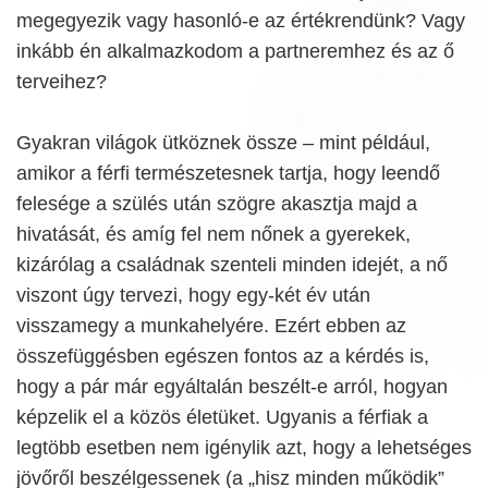
megegyezik vagy hasonló-e az értékrendünk? Vagy
inkább én alkalmazkodom a partneremhez és az ő
terveihez?
Gyakran világok ütköznek össze – mint például,
amikor a férfi természetesnek tartja, hogy leendő
felesége a szülés után szögre akasztja majd a
hivatását, és amíg fel nem nőnek a gyerekek,
kizárólag a családnak szenteli minden idejét, a nő
viszont úgy tervezi, hogy egy-két év után
visszamegy a munkahelyére. Ezért ebben az
összefüggésben egészen fontos az a kérdés is,
hogy a pár már egyáltalán beszélt-e arról, hogyan
képzelik el a közös életüket. Ugyanis a férfiak a
legtöbb esetben nem igénylik azt, hogy a lehetséges
jövőről beszélgessenek (a „hisz minden működik”