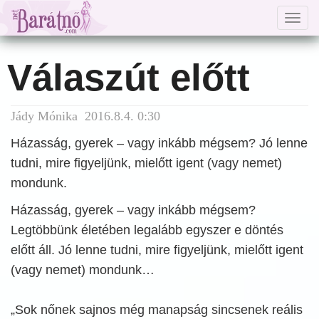
Togg
navig
Válaszút előtt
Jády Mónika 2016.8.4. 0:30
Házasság, gyerek – vagy inkább mégsem? Jó lenne
tudni, mire figyeljünk, mielőtt igent (vagy nemet)
mondunk.
Házasság, gyerek – vagy inkább mégsem?
Legtöbbünk életében legalább egyszer e döntés
előtt áll. Jó lenne tudni, mire figyeljünk, mielőtt igent
(vagy nemet) mondunk…
„Sok nőnek sajnos még manapság sincsenek reális