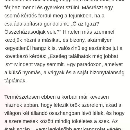
férjhez menni és gyereket szülni. Másrészt egy
csomó kérdés fordul meg a fejünkben, ha a
családalapításra gondolunk: „Ő az Igazi?
Összeházasodjak vele?” Hirtelen más szemmel
kezdjük nézni a másikat, és bizony, akármilyen
kegyetlenül hangzik is, valószínűleg eszünkbe jut a
következő kérdés: „Esetleg találhatok még jobbat
is?” Mindent vagy semmit. Egy paradoxon, amelyet
a külső nyomás, a vágyak és a saját bizonytalanság
táplálnak.
Természetesen ebben a korban már kevesen
hisznek abban, hogy létezik örök szerelem, akad a
világon két állandó összhangban lévő lélek, és hogy
a szerelmesek között mindig tökéletes a szex. Az
évek során – vagy legkésőbb egy kapcsolat végén –