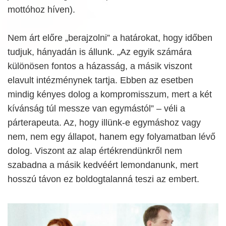
mottóhoz híven).
Nem árt előre „berajzolni” a határokat, hogy időben
tudjuk, hányadán is állunk. „Az egyik számára
különösen fontos a házasság, a másik viszont
elavult intézménynek tartja. Ebben az esetben
mindig kényes dolog a kompromisszum, mert a két
kívánság túl messze van egymástól” – véli a
párterapeuta. Az, hogy illünk-e egymáshoz vagy
nem, nem egy állapot, hanem egy folyamatban lévő
dolog. Viszont az alap értékrendünkről nem
szabadna a másik kedvéért lemondanunk, mert
hosszú távon ez boldogtalanná teszi az embert.