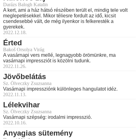
Darázs Balogh Katalin
A kert, ami a ház hátsó részében terült el, mindig tele volt
meglepetésekkel. Mikor téliesre fordult az idő, kicsit
csendesebbé vált, de még ilyenkor is felkeresték a
gyerekek.
2022.12.18.
Érted
Bakoš Orsolya Virág
A vasárnapi vers mellé, legnagyobb örömünkre, ma
vasárnapi impressziót is közölni tudunk.
2022.11.26.
Jövőbelátás
Sz. Ölveczky Zsuzsanna
Vasárnapi impressziónk különleges hangulatot idéz.
2022.11.13.
Lélekvihar
Sz. Ölveczky Zsuzsanna
Vasárnapi szépség: irodalmi impresszió.
2022.10.16.
Anyagias sütemény