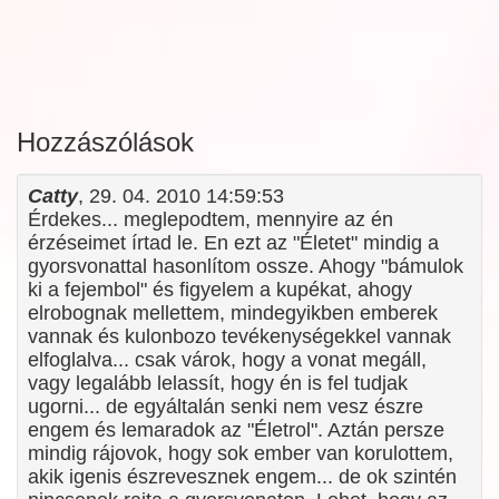
Hozzászólások
Catty
, 29. 04. 2010 14:59:53
Érdekes... meglepodtem, mennyire az én
érzéseimet írtad le. En ezt az "Életet" mindig a
gyorsvonattal hasonlítom ossze. Ahogy "bámulok
ki a fejembol" és figyelem a kupékat, ahogy
elrobognak mellettem, mindegyikben emberek
vannak és kulonbozo tevékenységekkel vannak
elfoglalva... csak várok, hogy a vonat megáll,
vagy legalább lelassít, hogy én is fel tudjak
ugorni... de egyáltalán senki nem vesz észre
engem és lemaradok az "Életrol". Aztán persze
mindig rájovok, hogy sok ember van korulottem,
akik igenis észrevesznek engem... de ok szintén