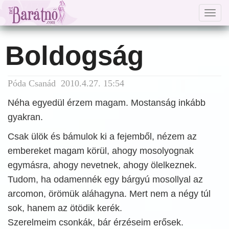
Togg
navig
Boldogság
Póda Csanád 2010.4.27. 15:54
Néha egyedül érzem magam. Mostanság inkább
gyakran.
Csak ülök és bámulok ki a fejemből, nézem az
embereket magam körül, ahogy mosolyognak
egymásra, ahogy nevetnek, ahogy ölelkeznek.
Tudom, ha odamennék egy bárgyú mosollyal az
arcomon, örömük aláhagyna. Mert nem a négy túl
sok, hanem az ötödik kerék.
Szerelmeim csonkák, bár érzéseim erősek.