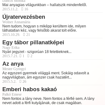
Danczi Mónika
Mai anyagias világunkban – hallatszik mindenfelől.
2015.11.2.
16
Újratervezésben
Wolner Annamária
Nem tudom, hogyan s miképp kerültem ide, milyen
láthatatlan kéz, vagy felsőbb akarat tolt előre.
2015.10.29.
21
Egy tábor pillanatképei
Nagy Erika
Nyári jegyzet - szigorúan 18 felettieknek...
2015.7.21.
1
2
Az anya
Mester Györgyi
Az egyszeri gyermek világgá ment. Sokáig odavolt a
nagyvilágban, ám egyszer csak hazatért...
2015.5.2.
26
Emberi habos kakaó
Palkó Emese
Nem fontos a lány neve. Nem fontos a férfié sem. A lány
nevet adott a férfi kutyájának, de csak magában.