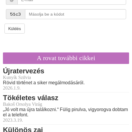
Küldés
A rovat további cikkei
Újratervezés
Kunyík Szilvia
Rövid történet a siker megálmodásáról.
2026.1.9.
Tökéletes válasz
Bakoš Orsolya Virág
„Jó volt ma újra találkozni.“ Fülig pirulva, vigyorogva dobtam
el a telefont.
2023.3.19.
Különös zaj