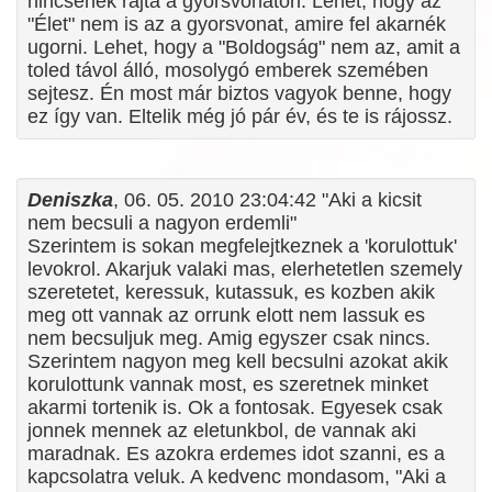
nincsenek rajta a gyorsvonaton. Lehet, hogy az
"Élet" nem is az a gyorsvonat, amire fel akarnék
ugorni. Lehet, hogy a "Boldogság" nem az, amit a
toled távol álló, mosolygó emberek szemében
sejtesz. Én most már biztos vagyok benne, hogy
ez így van. Eltelik még jó pár év, és te is rájossz.
Deniszka
, 06. 05. 2010 23:04:42 "Aki a kicsit
nem becsuli a nagyon erdemli"
Szerintem is sokan megfelejtkeznek a 'korulottuk'
levokrol. Akarjuk valaki mas, elerhetetlen szemely
szeretetet, keressuk, kutassuk, es kozben akik
meg ott vannak az orrunk elott nem lassuk es
nem becsuljuk meg. Amig egyszer csak nincs.
Szerintem nagyon meg kell becsulni azokat akik
korulottunk vannak most, es szeretnek minket
akarmi tortenik is. Ok a fontosak. Egyesek csak
jonnek mennek az eletunkbol, de vannak aki
maradnak. Es azokra erdemes idot szanni, es a
kapcsolatra veluk. A kedvenc mondasom, "Aki a