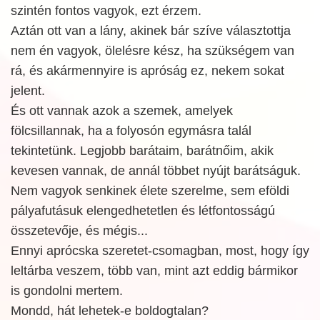
szintén fontos vagyok, ezt érzem.
Aztán ott van a lány, akinek bár szíve választottja
nem én vagyok, ölelésre kész, ha szükségem van
rá, és akármennyire is apróság ez, nekem sokat
jelent.
És ott vannak azok a szemek, amelyek
fölcsillannak, ha a folyosón egymásra talál
tekintetünk. Legjobb barátaim, barátnőim, akik
kevesen vannak, de annál többet nyújt barátságuk.
Nem vagyok senkinek élete szerelme, sem eföldi
pályafutásuk elengedhetetlen és létfontosságú
összetevője, és mégis...
Ennyi aprócska szeretet-csomagban, most, hogy így
leltárba veszem, több van, mint azt eddig bármikor
is gondolni mertem.
Mondd, hát lehetek-e boldogtalan?