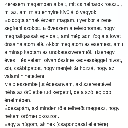
Keresem magamban a bajt, mit csinalhatok rosszul,
mi az, ami miatt ennyire kívülálló vagyok.
Boldogtalannak érzem magam. Ilyenkor a zene
segíteni szokott. Előveszem a telefonomat, hogy
meghallgassak egy dalt, ami még adni fogja a lovat
önsajnálatom alá. Akkor meglátom az esemest, amit
a minap kaptam az unokatestveremtől. Tizenegy
éves – és valami olyan őszinte kedvességgel hívott,
sőt, csábítgatott, hogy menjek át hozzá, hogy az
valami hihetetlen!
Majd eszembe jut édesanyám, aki szeretetével
néha az őrületbe tud kergetni, de a szó legjobb
értelmében.
Édesapám, aki minden tőle telhetőt megtesz, hogy
nekem örömet okozzon.
Vagy a húgom, akinek (csapongásai ellenére)