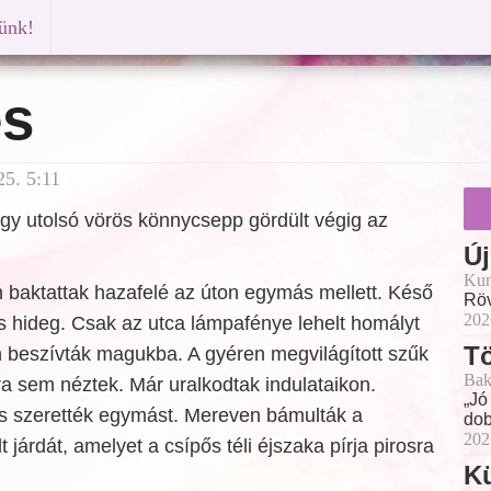
künk!
és
5. 5:11
gy utolsó vörös könnycsepp gördült végig az
Új
Kun
an baktattak hazafelé az úton egymás mellett. Késő
Röv
202
és hideg. Csak az utca lámpafénye lehelt homályt
Tö
n beszívták magukba. A gyéren megvilágított szűk
Bak
a sem néztek. Már uralkodtak indulataikon.
„Jó
és szerették egymást. Mereven bámulták a
dob
202
járdát, amelyet a csípős téli éjszaka pírja pirosra
Kü