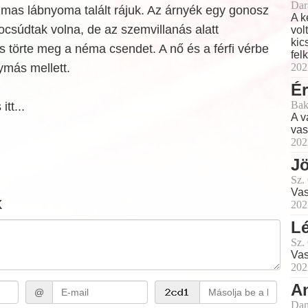
Dar
lmas lábnyoma talált rájuk. Az árnyék egy gonosz
A k
locsúdtak volna, de az szemvillanás alatt
vol
kic
ás törte meg a néma csendet. A nő és a férfi vérbe
fel
ymás mellett.
202
Ér
Bak
tt...
A v
vas
202
J
Sz.
Vas
k
202
Lé
Sz.
Vas
202
A
@
Dan