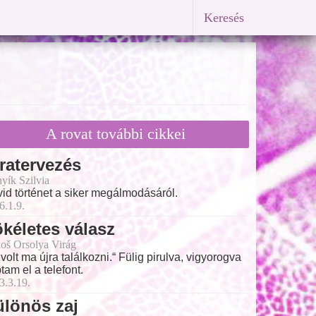
Keresés
A rovat további cikkei
ratervezés
yík Szilvia
id történet a siker megálmodásáról.
6.1.9.
kéletes válasz
oš Orsolya Virág
 volt ma újra találkozni.“ Fülig pirulva, vigyorogva
tam el a telefont.
3.3.19.
lönös zaj