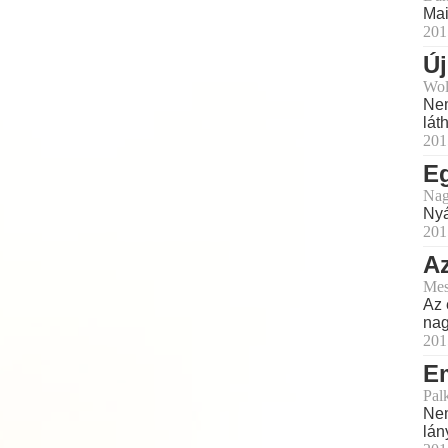
Mai
201
Új
Wol
Nem
lát
201
Eg
Nag
Nyá
201
A
Mes
Az 
nag
201
E
Pal
Nem
lán