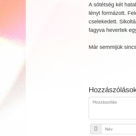
A sötétség két hata
lényt formázott. Fe
cselekedett. Sikolt
fagyva hevertek eg
Már semmijük sincs i
Hozzászóláso