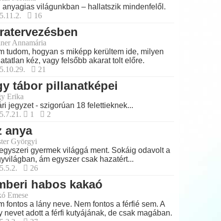
 anyagias világunkban – hallatszik mindenfelől.
5.11.2.
16
ratervezésben
ner Annamária
 tudom, hogyan s miképp kerültem ide, milyen
hatatlan kéz, vagy felsőbb akarat tolt előre.
5.10.29.
21
y tábor pillanatképei
y Erika
ri jegyzet - szigorúan 18 felettieknek...
5.7.21.
1
2
z anya
ter Györgyi
egyszeri gyermek világgá ment. Sokáig odavolt a
yvilágban, ám egyszer csak hazatért...
5.5.2.
26
mberi habos kakaó
kó Emese
 fontos a lány neve. Nem fontos a férfié sem. A
y nevet adott a férfi kutyájának, de csak magában.