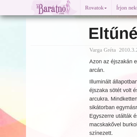
Rovatok
Írjon ne
Eltűn
Varga Gréta 2010.3.2
Azon az éjszakán e
arcán.
Illuminált állapotb
éjszaka sötét volt 
arcukra. Mindkette
sikátorban egymásr
Egyszerre utálták 
macskakővel burkolt 
színezett.