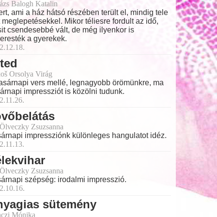
ázs Balogh Katalin
ert, ami a ház hátsó részében terült el, mindig tele
t meglepetésekkel. Mikor téliesre fordult az idő,
sit csendesebbé vált, de még ilyenkor is
keresték a gyerekek.
2.12.18.
ted
oš Orsolya Virág
asárnapi vers mellé, legnagyobb örömünkre, ma
árnapi impressziót is közölni tudunk.
2.11.26.
övőbelátás
 Ölveczky Zsuzsanna
árnapi impressziónk különleges hangulatot idéz.
2.11.13.
lekvihar
 Ölveczky Zsuzsanna
árnapi szépség: irodalmi impresszió.
2.10.16.
nyagias sütemény
czi Mónika