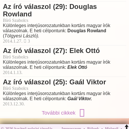
Az író válaszol (29): Douglas
Rowland
Bíró Szabolcs
Különleges interjúsorozatunkban kortárs magyar írók
válaszolnak. E heti célpontunk:
Douglas Rowland
(
Tölgyesi László).
2014.1.27.
3
Az író válaszol (27): Elek Ottó
Bíró Szabolcs
Különleges interjúsorozatunkban kortárs magyar írók
válaszolnak. E heti célpontunk:
Elek Ottó
2014.1.13.
Az író válaszol (25): Gaál Viktor
Bíró Szabolcs
Különleges interjúsorozatunkban kortárs magyar írók
válaszolnak. E heti célpontunk:
Gaál Viktor.
2013.12.30.
További cikkek
© 2026 barátnő polgári társulás
Impresszum
•
Rólunk
•
Hírlevél
•