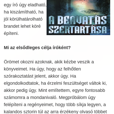
egy író úgy eladható,
ha kiszámítható, ha
jól körülhatárolható
brandet lehet köré
építeni.
Mi az elsődleges célja íróként?
Örömet okozni azoknak, akik kézbe veszik a
könyveimet. Ha úgy, hogy az felhőtlen
szórakoztatást jelent, akkor úgy. Ha
elgondolkodtatok, ha érzelmi feszültséget váltok ki,
akkor pedig úgy. Mint említettem, egyre fontosabb
számomra a mondanivaló. Megpróbálom úgy
felépíteni a regényeimet, hogy több síkja legyen, a
kalandos sztorin túl az arra érzékeny olvasó többet