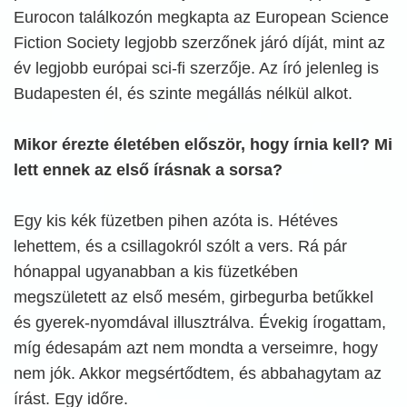
Eurocon találkozón megkapta az European Science
Fiction Society legjobb szerzőnek járó díját, mint az
év legjobb európai sci-fi szerzője. Az író jelenleg is
Budapesten él, és szinte megállás nélkül alkot.
Mikor érezte életében először, hogy írnia kell? Mi
lett ennek az első írásnak a sorsa?
Egy kis kék füzetben pihen azóta is. Hétéves
lehettem, és a csillagokról szólt a vers. Rá pár
hónappal ugyanabban a kis füzetkében
megszületett az első mesém, girbegurba betűkkel
és gyerek-nyomdával illusztrálva. Évekig írogattam,
míg édesapám azt nem mondta a verseimre, hogy
nem jók. Akkor megsértődtem, és abbahagytam az
írást. Egy időre.