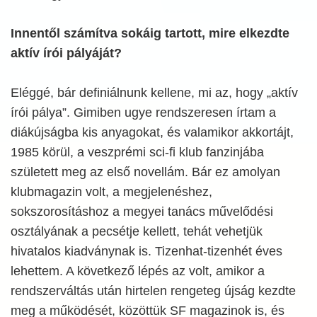
Innentől számítva sokáig tartott, mire elkezdte
aktív írói pályáját?
Eléggé, bár definiálnunk kellene, mi az, hogy „aktív
írói pálya”. Gimiben ugye rendszeresen írtam a
diákújságba kis anyagokat, és valamikor akkortájt,
1985 körül, a veszprémi sci-fi klub fanzinjába
született meg az első novellám. Bár ez amolyan
klubmagazin volt, a megjelenéshez,
sokszorosításhoz a megyei tanács művelődési
osztályának a pecsétje kellett, tehát vehetjük
hivatalos kiadványnak is. Tizenhat-tizenhét éves
lehettem. A következő lépés az volt, amikor a
rendszerváltás után hirtelen rengeteg újság kezdte
meg a működését, közöttük SF magazinok is, és