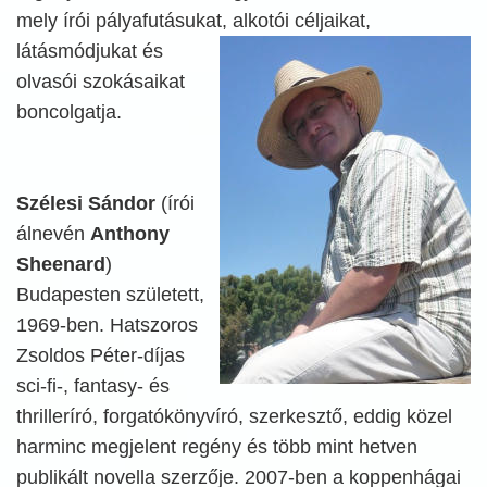
mely írói pályafutásukat, alkotói céljaikat,
látásmódjukat és
olvasói szokásaikat
boncolgatja.
Szélesi Sándor
(írói
álnevén
Anthony
Sheenard
)
Budapesten született,
1969-ben. Hatszoros
Zsoldos Péter-díjas
sci-fi-, fantasy- és
thrilleríró, forgatókönyvíró, szerkesztő, eddig közel
harminc megjelent regény és több mint hetven
publikált novella szerzője. 2007-ben a koppenhágai