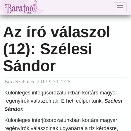
Togg
navig
Az író válaszol
(12): Szélesi
Sándor
Bíró Szabolcs 2013.9.30. 2:25
Különleges interjúsorozatunkban kortárs magyar
regényírók válaszolnak. E heti célpontunk:
Szélesi
Sándor.
Különleges interjúsorozatunkban kortárs magyar
regényírók válaszolnak ugyanarra a tíz kérdésre,