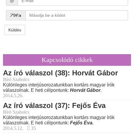
@
Küldés
Kapcsolódó cikkek
Az író válaszol (38): Horvát Gábor
Bíró Szabolcs
Különleges interjúsorozatunkban kortárs magyar írók
válaszolnak. E heti célpontunk:
Horvát Gábor
.
2014.5.26.
Az író válaszol (37): Fejős Éva
Bíró Szabolcs
Különleges interjúsorozatunkban kortárs magyar írók
válaszolnak. E heti célpontunk:
Fejős Éva.
2014.5.12.
35