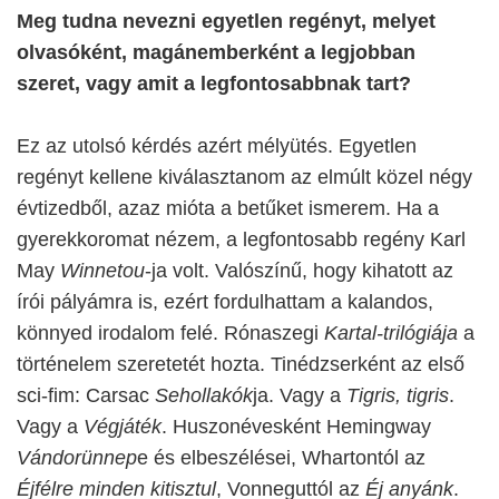
Meg tudna nevezni egyetlen regényt, melyet
olvasóként, magánemberként a legjobban
szeret, vagy amit a legfontosabbnak tart?
Ez az utolsó kérdés azért mélyütés. Egyetlen
regényt kellene kiválasztanom az elmúlt közel négy
évtizedből, azaz mióta a betűket ismerem. Ha a
gyerekkoromat nézem, a legfontosabb regény Karl
May
Winnetou
-ja volt. Valószínű, hogy kihatott az
írói pályámra is, ezért fordulhattam a kalandos,
könnyed irodalom felé. Rónaszegi
Kartal-trilógiája
a
történelem szeretetét hozta. Tinédzserként az első
sci-fim: Carsac
Sehollakók
ja. Vagy a
Tigris, tigris
.
Vagy a
Végjáték
. Huszonévesként Hemingway
Vándorünnep
e és elbeszélései, Whartontól az
Éjfélre minden kitisztul
, Vonneguttól az
Éj anyánk
.