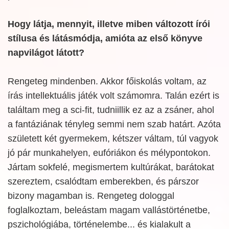
Hogy látja, mennyit, illetve miben változott írói
stílusa és látásmódja, amióta az első könyve
napvilágot látott?
Rengeteg mindenben. Akkor főiskolás voltam, az
írás intellektuális játék volt számomra. Talán ezért is
találtam meg a sci-fit, tudniillik ez az a zsáner, ahol
a fantáziának tényleg semmi nem szab határt. Azóta
született két gyermekem, kétszer váltam, túl vagyok
jó pár munkahelyen, eufóriákon és mélypontokon.
Jártam sokfelé, megismertem kultúrákat, barátokat
szereztem, csalódtam emberekben, és párszor
bizony magamban is. Rengeteg dologgal
foglalkoztam, beleástam magam vallástörténetbe,
pszichológiába, történelembe... és kialakult a