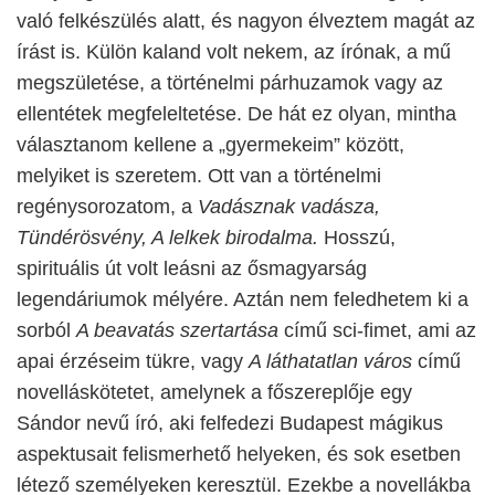
való felkészülés alatt, és nagyon élveztem magát az
írást is. Külön kaland volt nekem, az írónak, a mű
megszületése, a történelmi párhuzamok vagy az
ellentétek megfeleltetése. De hát ez olyan, mintha
választanom kellene a „gyermekeim” között,
melyiket is szeretem. Ott van a történelmi
regénysorozatom, a
Vadásznak vadásza,
Tündérösvény, A lelkek birodalma.
Hosszú,
spirituális út volt leásni az ősmagyarság
legendáriumok mélyére. Aztán nem feledhetem ki a
sorból
A beavatás szertartása
című sci-fimet, ami az
apai érzéseim tükre, vagy
A láthatatlan város
című
novelláskötetet, amelynek a főszereplője egy
Sándor nevű író, aki felfedezi Budapest mágikus
aspektusait felismerhető helyeken, és sok esetben
létező személyeken keresztül. Ezekbe a novellákba