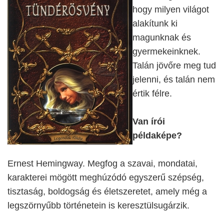
hogy milyen világot
alakítunk ki
magunknak és
gyermekeinknek.
Talán jövőre meg tud
jelenni, és talán nem
értik félre.
Van írói
példaképe?
Ernest Hemingway. Megfog a szavai, mondatai,
karakterei mögött meghúzódó egyszerű szépség,
tisztaság, boldogság és életszeretet, amely még a
legszörnyűbb történetein is keresztülsugárzik.