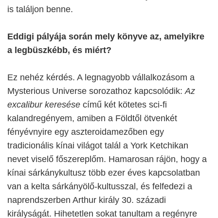
is találjon benne.
Eddigi pályája során mely könyve az, amelyikre
a legbüszkébb, és miért?
Ez nehéz kérdés. A legnagyobb vállalkozásom a
Mysterious Universe sorozathoz kapcsolódik:
Az
excalibur keresése
című két kötetes sci-fi
kalandregényem, amiben a Földtől ötvenkét
fényévnyire egy aszteroidamezőben egy
tradicionális kínai világot talál a York Ketchikan
nevet viselő főszereplőm. Hamarosan rájön, hogy a
kínai sárkánykultusz több ezer éves kapcsolatban
van a kelta sárkányölő-kultusszal, és felfedezi a
naprendszerben Arthur király 30. századi
királyságát. Hihetetlen sokat tanultam a regényre