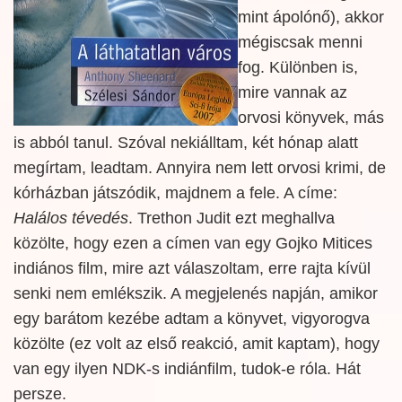
mint ápolónő), akkor
mégiscsak menni
fog. Különben is,
mire vannak az
orvosi könyvek, más
is abból tanul. Szóval nekiálltam, két hónap alatt
megírtam, leadtam. Annyira nem lett orvosi krimi, de
kórházban játszódik, majdnem a fele. A címe:
Halálos tévedés
. Trethon Judit ezt meghallva
közölte, hogy ezen a címen van egy Gojko Mitices
indiános film, mire azt válaszoltam, erre rajta kívül
senki nem emlékszik. A megjelenés napján, amikor
egy barátom kezébe adtam a könyvet, vigyorogva
közölte (ez volt az első reakció, amit kaptam), hogy
van egy ilyen NDK-s indiánfilm, tudok-e róla. Hát
persze.