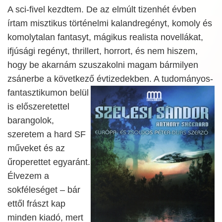
A sci-fivel kezdtem. De az elmúlt tizenhét évben
írtam misztikus történelmi kalandregényt, komoly és
komolytalan fantasyt, mágikus realista novellákat,
ifjúsági regényt, thrillert, horrort, és nem hiszem,
hogy be akarnám szuszakolni magam bármilyen
zsánerbe a következő évtizedekben. A tudományos-
fantasztikumon belül
is előszeretettel
barangolok,
szeretem a hard SF
műveket és az
űroperettet egyaránt.
Élvezem a
sokféleséget – bár
ettől frászt kap
minden kiadó, mert