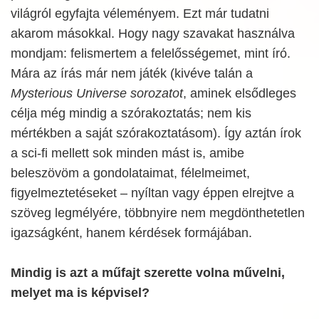
világról egyfajta véleményem. Ezt már tudatni
akarom másokkal. Hogy nagy szavakat használva
mondjam: felismertem a felelősségemet, mint író.
Mára az írás már nem játék (kivéve talán a
Mysterious Universe sorozatot
, aminek elsődleges
célja még mindig a szórakoztatás; nem kis
mértékben a saját szórakoztatásom). Így aztán írok
a sci-fi mellett sok minden mást is, amibe
beleszövöm a gondolataimat, félelmeimet,
figyelmeztetéseket – nyíltan vagy éppen elrejtve a
szöveg legmélyére, többnyire nem megdönthetetlen
igazságként, hanem kérdések formájában.
Mindig is azt a műfajt szerette volna művelni,
melyet ma is képvisel?