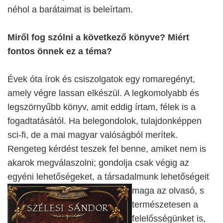
néhol a barátaimat is beleírtam.
Miről fog szólni a következő könyve? Miért
fontos önnek ez a téma?
Évek óta írok és csiszolgatok egy romaregényt,
amely végre lassan elkészül. A legkomolyabb és
legszörnyűbb könyv, amit eddig írtam, félek is a
fogadtatásától. Ha belegondolok, tulajdonképpen
sci-fi, de a mai magyar valóságból merítek.
Rengeteg kérdést teszek fel benne, amiket nem is
akarok megválaszolni; gondolja csak végig az
egyéni lehetőségeket, a társadalmunk
lehetőségeit
maga az olvasó, s
természetesen a
felelősségünket is,