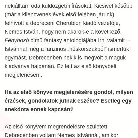
nekiálltam oda küldözgetni írásokat. Kicsivel később
(már a kilencvenes évek első felében járunk)
felhívott a debreceni Cherubion kiadó vezetője,
Nemes István, hogy nem akarok-e a következő,
Fényhozó
című fantasy antológiájába írni valamit –
Istvánnal még a fanzinos „hőskorszakból” ismertük
egymást, Debrecenben nekik is megvolt a maguk
kiadványa hajdanán. Ez lett az első könyvbeli
megjelenésem.
Ha az első könyve megjelenésére gondol, milyen
érzések, gondolatok jutnak eszébe? Esetleg egy
anekdota ennek kapcsán?
Az első könyvem megrendelésre született.
Debrecenben voltam Nemes Istvánnál, amikor