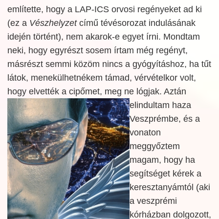
említette, hogy a LAP-ICS orvosi regényeket ad ki
(ez a
Vészhelyzet
című tévésorozat indulásának
idején történt), nem akarok-e egyet írni. Mondtam
neki, hogy egyrészt sosem írtam még regényt,
másrészt semmi közöm nincs a gyógyításhoz, ha tűt
látok, menekülhetnékem támad, vérvételkor volt,
hogy elvették a cipőmet, meg ne lógjak. Aztán
elindultam haza
Veszprémbe, és a
vonaton
meggyőztem
magam, hogy ha
segítséget kérek a
keresztanyámtól (aki
a veszprémi
kórházban dolgozott,