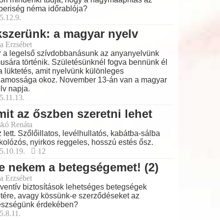
eriség néma időrablója?
5.12.9.
szerünk: a magyar nyelv
a Erzsébet
 a legelső szívdobbanásunk az anyanyelvünk
musára történik. Születésünknél fogva bennünk él
a lüktetés, amit nyelvünk különleges
lamossága okoz. November 13-án van a magyar
lv napja.
5.11.13.
it az őszben szeretni lehet
skó Renáta
 lett. Szőlőillatos, levélhullatós, kabátba-sálba
kolózós, nyirkos reggeles, hosszú estés ősz.
5.10.19.
12
e nekem a betegségemet! (2)
a Erzsébet
ventív biztosítások lehetséges betegségek
tére, avagy kössünk-e szerződéseket az
észségünk érdekében?
5.8.11.