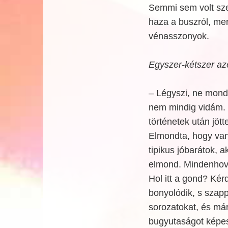
Semmi sem volt sze
haza a buszról, mer
vénasszonyok.
Egyszer-kétszer az
– Légyszi, ne mondd
nem mindig vidám. 
történetek után jö
Elmondta, hogy van 
tipikus jóbarátok, 
elmond. Mindenhová 
Hol itt a gond? Kér
bonyolódik, s szap
sorozatokat, és má
bugyutaságot képese