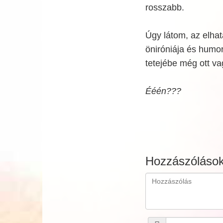
rosszabb.
Úgy látom, az elha
öniróniája és humor
tetejébe még ott v
Ééén???
Hozzászóláso