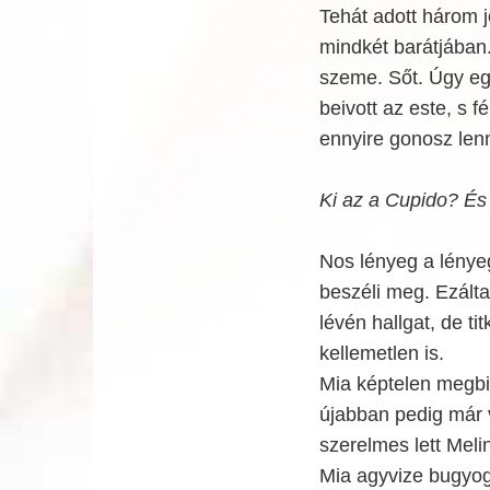
Tehát adott három j
mindkét barátjában
szeme. Sőt. Úgy e
beivott az este, s 
ennyire gonosz len
Ki az a Cupido? És
Nos lényeg a lényeg
beszéli meg. Ezálta
lévén hallgat, de ti
kellemetlen is.
Mia képtelen megbi
újabban pedig már v
szerelmes lett Meli
Mia agyvize bugyogn