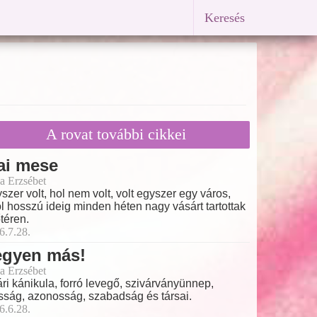
Keresés
A rovat további cikkei
ai mese
a Erzsébet
szer volt, hol nem volt, volt egyszer egy város,
l hosszú ideig minden héten nagy vásárt tartottak
őtéren.
6.7.28.
egyen más!
a Erzsébet
ri kánikula, forró levegő, szivárványünnep,
ság, azonosság, szabadság és társai.
6.6.28.