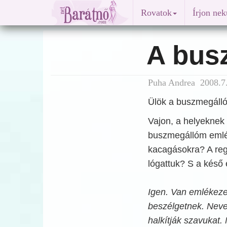
Rovatok
Írjon ne
A busz
Puha Andrea 2008.7.
Ülök a buszmegáll
Vajon, a helyeknek
buszmegállóm emlék
kacagásokra? A regge
lógattuk? S a késő 
Igen. Van emlékezet
beszélgetnek. Neve
halkítják szavukat.