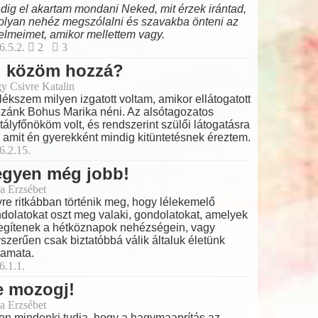
dig el akartam mondani Neked, mit érzek irántad,
olyan nehéz megszólalni és szavakba önteni az
elmeimet, amikor mellettem vagy.
6.5.2.
2
3
i közöm hozzá?
y Csivre Katalin
ékszem milyen izgatott voltam, amikor ellátogatott
zánk Bohus Marika néni. Az alsótagozatos
tályfőnököm volt, és rendszerint szülői látogatásra
t, amit én gyerekként mindig kitüntetésnek éreztem.
6.2.15.
egyen még jobb!
a Erzsébet
re ritkábban történik meg, hogy lélekemelő
dolatokat oszt meg valaki, gondolatokat, amelyek
egítenek a hétköznapok nehézségein, vagy
szerűen csak biztatóbbá válik általuk életünk
yamata.
6.1.1.
e mozogj!
a Erzsébet
on mindenki tudja, hogy a hagymaaprítás az