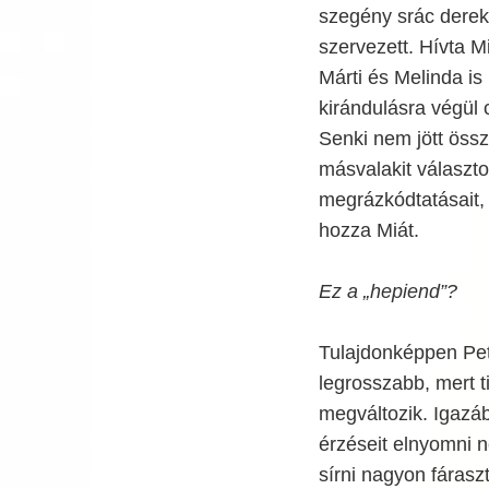
szegény srác derek
szervezett. Hívta M
Márti és Melinda is
kirándulásra végül 
Senki nem jött össze
másvalakit választo
megrázkódtatásait, 
hozza Miát.
Ez a „hepiend”?
Tulajdonképpen Pet
legrosszabb, mert t
megváltozik. Igazá
érzéseit elnyomni 
sírni nagyon fáras