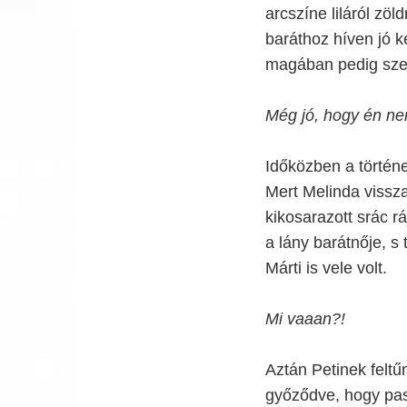
arcszíne liláról zöl
baráthoz híven jó k
magában pedig sze
Még jó, hogy én ne
Időközben a történe
Mert Melinda vissza
kikosarazott srác r
a lány barátnője, s
Márti is vele volt.
Mi vaaan?!
Aztán Petinek feltűn
győződve, hogy pas