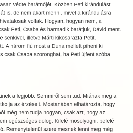
asan védte barátnőjét. Közben Peti kirándulást
iát is, de nem akart menni, mivel a kirándulásra
 hivatalosak voltak. Hogyan, hogyan nem, a
csak Peti, Csaba és harmadik barátjuk, Dávid ment.
 senkivel, illetve Márti kikosarazta Petit,
tt. A három fiú most a Duna mellett piheni ki
s csak Csaba szoronghat, ha Peti újfent szóba
inek a legjobb. Semmiről sem tud. Miának meg a
itkolja az érzéseit. Mostanában elhatározta, hogy
ból még nem tudja hogyan, csak azt, hogy az
nem egészséges dolog. Kifelé mosolyogni, befelé
ztó. Reménytelenül szerelmesnek lenni meg még