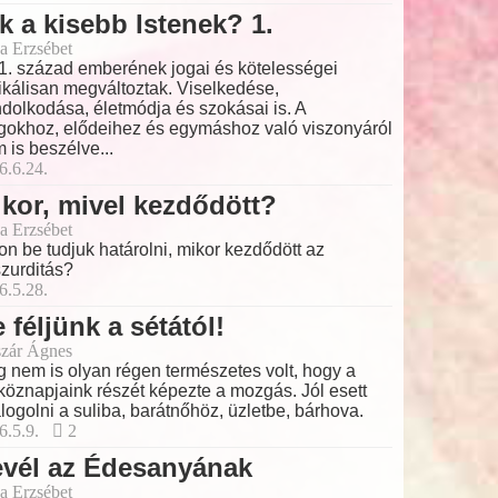
k a kisebb Istenek? 1.
a Erzsébet
1. század emberének jogai és kötelességei
ikálisan megváltoztak. Viselkedése,
dolkodása, életmódja és szokásai is. A
gokhoz, elődeihez és egymáshoz való viszonyáról
 is beszélve...
6.6.24.
kor, mivel kezdődött?
a Erzsébet
on be tudjuk határolni, mikor kezdődött az
zurditás?
6.5.28.
 féljünk a sétától!
zár Ágnes
 nem is olyan régen természetes volt, hogy a
köznapjaink részét képezte a mozgás. Jól esett
logolni a suliba, barátnőhöz, üzletbe, bárhova.
6.5.9.
2
evél az Édesanyának
a Erzsébet