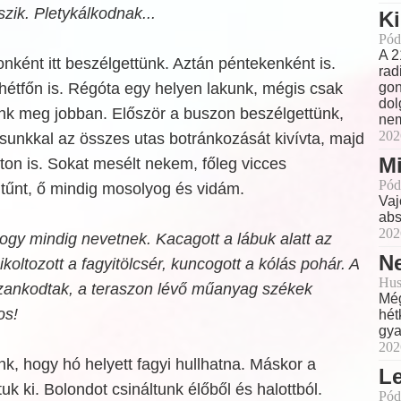
szik. Pletykálkodnak...
Ki
Pód
A 2
ként itt beszélgettünk. Aztán péntekenként is.
rad
hétfőn is. Régóta egy helyen lakunk, mégis csak
gon
dol
nk meg jobban. Először a buszon beszélgettünk,
nem
202
unkkal az összes utas botránkozását kivívta, majd
Mi
ton is. Sokat mesélt nekem, főleg vicces
Pód
 tűnt, ő mindig mosolyog és vidám.
Vaj
abs
202
hogy mindig nevetnek. Kacagott a lábuk alatt az
Ne
koltozott a fagyitölcsér, kuncogott a kólás pohár. A
Hus
nkodtak, a teraszon lévő műanyag székek
Még
os!
hét
gya
202
k, hogy hó helyett fagyi hullhatna. Máskor a
L
uk ki. Bolondot csináltunk élőből és halottból.
Pód