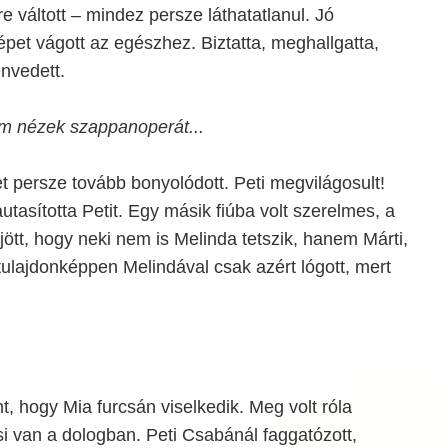
dre váltott – mindez persze láthatatlanul. Jó
épet vágott az egészhez. Biztatta, meghallgatta,
nvedett.
m nézek szappanoperát...
t persze tovább bonyolódott. Peti megvilágosult!
utasította Petit. Egy másik fiúba volt szerelmes, a
ájött, hogy neki nem is Melinda tetszik, hanem Márti,
 tulajdonképpen Melindával csak azért lógott, mert
t, hogy Mia furcsán viselkedik. Meg volt róla
i van a dologban. Peti Csabánál faggatózott,