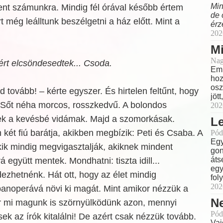
Min
nt számunkra. Mindig fél órával később értem
de 
t még leálltunk beszélgetni a ház előtt. Mint a
érz
202
M
Nag
ért elcsöndesedtek... Csoda.
Eml
hoz
osz
 tovább! – kérte egyszer. És hirtelen feltűnt, hogy
jöt
Sőt néha morcos, rosszkedvű. A bolondos
202
ttek a kevésbé vidámak. Majd a szomorkásak.
L
két fiú barátja, akikben megbízik: Peti és Csaba. A
Pód
Egy
akik mindig megvigasztalják, akiknek mindent
gon
áts
együtt mentek. Mondhatni: tiszta idill...
egy
dezhetnénk. Hát ott, hogy az élet mindig
fol
202
panoperává növi ki magát. Mint amikor nézzük a
N
r mi magunk is szörnyülködünk azon, mennyi
Pód
k az írók kitalálni! De azért csak nézzük tovább.
Vaj