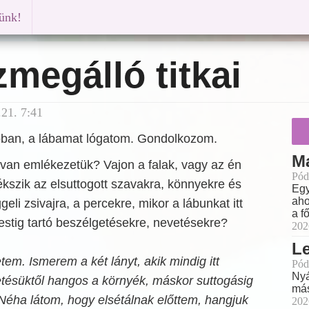
künk!
megálló titkai
21. 7:41
óban, a lábamat lógatom. Gondolkozom.
M
 van emlékezetük? Vajon a falak, vagy az én
Pód
szik az elsuttogott szavakra, könnyekre és
Egy
aho
li zsivajra, a percekre, mikor a lábunkat itt
a f
estig tartó beszélgetésekre, nevetésekre?
202
L
em. Ismerem a két lányt, akik mindig itt
Pód
Nyá
tésüktől hangos a környék, máskor suttogásig
más
 Néha látom, hogy elsétálnak előttem, hangjuk
202