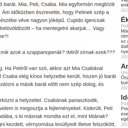
ó barát. Mia, Peti, Csaba. Mia egyformán megbízik
emb
202
. Ám időközben észrevette, hogy Petinek szép a
Ék
gészébe véve nagyon jóképű. Cupido igencsak
Pód
félrelövöldözött – ha mentegetni akarjuk… Vagy
Már
ne?!
rit
ez 
dal
nye
 mik azok a szappanoperák? !Miről sírnak ezek???
202
Am
. Ha Petiről van szó, akkor azt Mia Csabával
Ori
l Csaba elég kínos helyzetbe került, hiszen jó barát
Ősz
bur
tkolózni a másik barát előtt nem szép dolog, és
202
Id
rkózni a helyzettel. Csabának panaszkodik,
Pód
elem is megosztja a fejleményeket. Kiderült, Peti
Pre
ese
ndába, s ki másnak mondta ezt el, mint Miának?
eg
i kezdett, vérnyomása lesüllyedt illetve felszökött,
202