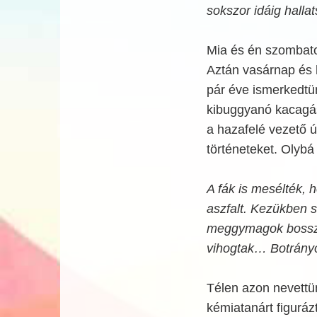
sokszor idáig hallat
Mia és én szombaton
Aztán vasárnap és 
pár éve ismerkedtü
kibuggyanó kacagás
a hazafelé vezető ú
történeteket. Olybá
A fák is mesélték, 
aszfalt. Kezükben si
meggymagok bossza
vihogtak… Botrány
Télen azon nevettün
kémiatanárt figurázt