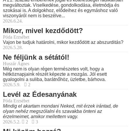
megváltoztak. Viselkedése, gondolkodása, életmódja és
szokásai is. A dolgokhoz, elődeihez és egymáshoz való
viszonyáról nem is beszélve...
2026.6.24.
Mikor, mivel kezdődött?
Póda Erzsébet
Vajon be tudjuk határolni, mikor kezdődött az abszurditás?
2026.5.28.
Ne féljünk a sétától!
Huszár Ágnes
Még nem is olyan régen természetes volt, hogy a
hétköznapjaink részét képezte a mozgás. Jól esett
gyalogolni a suliba, barátnőhöz, üzletbe, bárhova.
2026.5.9.
2
Levél az Édesanyának
Póda Erzsébet
Mindig el akartam mondani Neked, mit érzek irántad, de
olyan nehéz megszólalni és szavakba önteni az
érzelmeimet, amikor mellettem vagy.
2026.5.2.
2
3