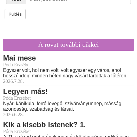
Küldés
A rovat további cikkei
Mai mese
Póda Erzsébet
Egyszer volt, hol nem volt, volt egyszer egy város, ahol
hosszú ideig minden héten nagy vásárt tartottak a főtéren.
2026.7.28.
Legyen más!
Póda Erzsébet
Nyári kánikula, forró levegő, szivárványünnep, másság,
azonosság, szabadság és társai.
2026.6.28.
Kik a kisebb Istenek? 1.
Póda Erzsébet
A 21. század emberének jogai és kötelességei radikálisan