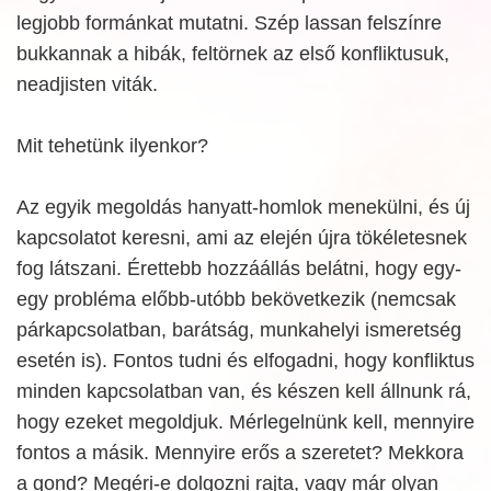
legjobb formánkat mutatni. Szép lassan felszínre
bukkannak a hibák, feltörnek az első konfliktusuk,
neadjisten viták.
Mit tehetünk ilyenkor?
Az egyik megoldás hanyatt-homlok menekülni, és új
kapcsolatot keresni, ami az elején újra tökéletesnek
fog látszani. Érettebb hozzáállás belátni, hogy egy-
egy probléma előbb-utóbb bekövetkezik (nemcsak
párkapcsolatban, barátság, munkahelyi ismeretség
esetén is). Fontos tudni és elfogadni, hogy konfliktus
minden kapcsolatban van, és készen kell állnunk rá,
hogy ezeket megoldjuk. Mérlegelnünk kell, mennyire
fontos a másik. Mennyire erős a szeretet? Mekkora
a gond? Megéri-e dolgozni rajta, vagy már olyan