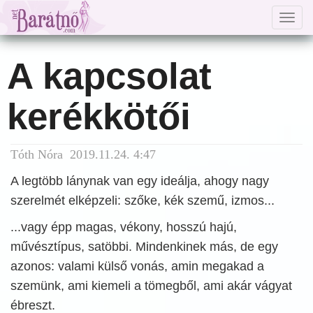
Togg
navig
A kapcsolat
kerékkötői
Tóth Nóra 2019.11.24. 4:47
A legtöbb lánynak van egy ideálja, ahogy nagy
szerelmét elképzeli: szőke, kék szemű, izmos...
...vagy épp magas, vékony, hosszú hajú,
művésztípus, satöbbi. Mindenkinek más, de egy
azonos: valami külső vonás, amin megakad a
szemünk, ami kiemeli a tömegből, ami akár vágyat
ébreszt.