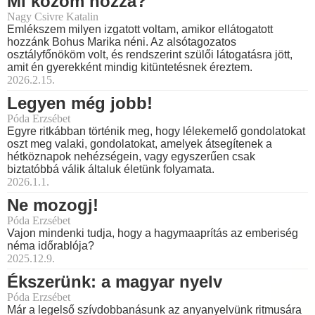
Mi közöm hozzá?
Nagy Csivre Katalin
Emlékszem milyen izgatott voltam, amikor ellátogatott
hozzánk Bohus Marika néni. Az alsótagozatos
osztályfőnököm volt, és rendszerint szülői látogatásra jött,
amit én gyerekként mindig kitüntetésnek éreztem.
2026.2.15.
Legyen még jobb!
Póda Erzsébet
Egyre ritkábban történik meg, hogy lélekemelő gondolatokat
oszt meg valaki, gondolatokat, amelyek átsegítenek a
hétköznapok nehézségein, vagy egyszerűen csak
biztatóbbá válik általuk életünk folyamata.
2026.1.1.
Ne mozogj!
Póda Erzsébet
Vajon mindenki tudja, hogy a hagymaaprítás az emberiség
néma időrablója?
2025.12.9.
Ékszerünk: a magyar nyelv
Póda Erzsébet
Már a legelső szívdobbanásunk az anyanyelvünk ritmusára