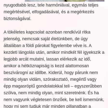
nyugodtabb lesz, tele harmóniával, egymás teljes
megértésével, elfogadásával, és a megérkezés
biztonságával.
A tökéletes kapcsolat azonban rendkívül ritka
jelenség, nemcsak saját életünkben, de úgy
általában a földi párokat figyelembe véve is. A
kezdeti lángolás után, amikor mindkét fél igyekszik a
legjobb arcát mutatni, lassan elérkezik az idő,
amikor a hétköznapiság is kezd alattomosan
beszivárogni az idillbe. Kiderül, hogy párunk nem
mindig olyan vidám, szórakoztató, megértő vagy
épp magasröptű gondolatokkal teli – egyszerűbben
szólva, nem mindig olyan, mint szeretnénk. És ha
nem vagyunk végletesen önzőek, be kell ismernünk,
hogy mi sem tudjuk már minden pillanatban a