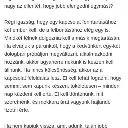
nagy az ellentét, hogy jobb elengedni egymást?
Régi igazság, hogy egy kapcsolat fenntartásához
két ember kell, de a felbontásához elég egy is.
Mindkét félnek dolgoznia kell a másik megtartásán.
Ha elvárjuk a párunktól, hogy a kedvünkért egy-két
dologban próbáljon megváltozni, alkalmazkodni
hozzánk, akkor ugyanerre nekünk is készen kell
állnunk. Ha nincs kölcsönösség, akkor az a
kapcsolat féloldalas lesz. El kell tehát fogadni, hogy
semmit sem kapunk készen, tökéletesen – minden
nap küzdeni kell érte. El kell döntenünk, mit
szeretnénk, és mekkora árat vagyunk hajlandó
fizetni érte.
Ha nem kapjuk vissza, amit adunk, talán jobb