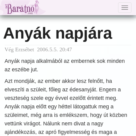
Togg
navig
Anyák napjára
Vég Erzsébet 2006.5.5. 20:47
Anyák napja alkalmából az embernek sok minden
az eszébe jut.
Azt mondják, az ember akkor lesz felnőtt, ha
elveszíti a szüleit, főleg az édesanyját. Engem a
veszteség szele egy évvel ezelőtt érintett meg.
Anyák napja előtt egy héttel látogattuk meg a
szüleimet, még arra is emlékszem, hogy út közben
vettünk virágot. Nálunk nem divat a nagy
ajándékozás, az apró figyelmesség és maga a