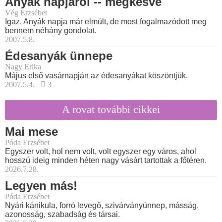
Anyák napjáról -- megkésve
Vég Erzsébet
Igaz, Anyák napja már elmúlt, de most fogalmazódott meg
bennem néhány gondolat.
2007.5.8.
Édesanyák ünnepe
Nagy Erika
Május első vasárnapján az édesanyákat köszöntjük.
2007.5.4.
3
A rovat további cikkei
Mai mese
Póda Erzsébet
Egyszer volt, hol nem volt, volt egyszer egy város, ahol
hosszú ideig minden héten nagy vásárt tartottak a főtéren.
2026.7.28.
Legyen más!
Póda Erzsébet
Nyári kánikula, forró levegő, szivárványünnep, másság,
azonosság, szabadság és társai.