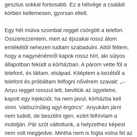
gesztus sokkal fontosabb. Ez a hétvége a családi
körben kellemesen, gyorsan eltelt.
Egy hét múlva szombat reggel csörgött a telefon.
Összerezzentem, mert az éjszakai rossz álom
emlékétől nehezen tudtam szabadulni. Attól féltem,
hogy a nagynénémről kapok rossz hírt, aki súlyos
állapotban feküdt a kórházban. A párom vette föl a
telefont, és láttam, elsápad. Kitéptem a kezéből a
telefont és próbáltam felfogni nővérem szavait: „--
Anyu reggel rosszul lett, bevittük az ügyeletre,
kapott egy injekciót, ha nem javul, kórházba kell
vinni. Valószínűleg agyi érgörcs”. Anyukám járni
nem tudott, de beszélni igen, ezért felhívtam a
mobilján. Pár szót váltottunk, a helyzethez képest
nem volt megijedve. Mintha nem is fogta volna fel az