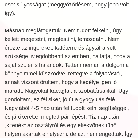
eset súlyosságát (meggyőződésem, hogy jobb volt
így).
Másnap meglátogattuk. Nem tudott felkelni, úgy
kellett megetetni, megfésülni, lemosdatni. Nem
érezte az ingereket, katéterre és ágytálra volt
szüksége. Megdöbbenti az embert, ha látja, hogy a
saját szülei is halandók. Tettem némán a dolgom a
könnyeimmel küszködve, rettegve a folytatástól,
annak viszont örültem, hogy a kedélye igen jó
maradt. Nagyokat kacagtak a szobatársakkal. Úgy
gondoltam, ez fél siker, jó út a gyógyulás felé.
Nagyjából 4-5 nap után fel tudott kelni segítséggel,
és járókerettel megtett pár lépést. Tíz nap után
„kitették” az osztályról és egy elfekvőnek tűnő
helyen akarták elhelyezni, de azt nem engedtük. Így