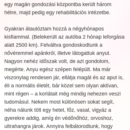
egy magán gondozási központba került három
hétre, majd pedig egy rehabilitációs intézetbe.
Gyakran átautóztam hozzá a négyhónapos
kisfiammal. (Belekerült az autóba 2 hónap leforgása
alatt 2500 km). Felváltva gondoskodtunk a
nővéremmel apánkról, illetve látogattuk anyut.
Nagyon nehéz időszak volt, de azt gondolom,
megérte. Anyu egész szépen felépült. Ma már
viszonylag rendesen jár, ellátja magát és az aput is,
éli a normális életét, bár közel sem olyan aktívan,
mint régen – a korlátait még mindig nehezen veszi
tudomásul. Nekem most különösen sokat segít,
néha nálunk tölt egy hetet, főz, vasal, vigyáz a
gyerekre addig, amíg én védőnőhöz, orvoshoz,
ultrahangra járok. Annyira felbátorodtunk, hogy