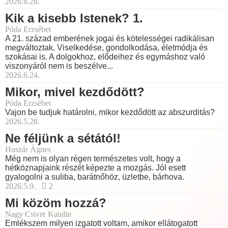
2026.6.28.
Kik a kisebb Istenek? 1.
Póda Erzsébet
A 21. század emberének jogai és kötelességei radikálisan
megváltoztak. Viselkedése, gondolkodása, életmódja és
szokásai is. A dolgokhoz, elődeihez és egymáshoz való
viszonyáról nem is beszélve...
2026.6.24.
Mikor, mivel kezdődött?
Póda Erzsébet
Vajon be tudjuk határolni, mikor kezdődött az abszurditás?
2026.5.28.
Ne féljünk a sétától!
Huszár Ágnes
Még nem is olyan régen természetes volt, hogy a
hétköznapjaink részét képezte a mozgás. Jól esett
gyalogolni a suliba, barátnőhöz, üzletbe, bárhova.
2026.5.9.
2
Mi közöm hozzá?
Nagy Csivre Katalin
Emlékszem milyen izgatott voltam, amikor ellátogatott