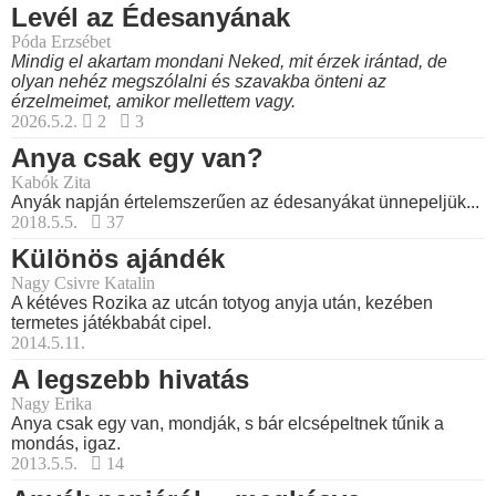
Levél az Édesanyának
Póda Erzsébet
Mindig el akartam mondani Neked, mit érzek irántad, de
olyan nehéz megszólalni és szavakba önteni az
érzelmeimet, amikor mellettem vagy.
2026.5.2.
2
3
Anya csak egy van?
Kabók Zita
Anyák napján értelemszerűen az édesanyákat ünnepeljük...
2018.5.5.
37
Különös ajándék
Nagy Csivre Katalin
A kétéves Rozika az utcán totyog anyja után, kezében
termetes játékbabát cipel.
2014.5.11.
A legszebb hivatás
Nagy Erika
Anya csak egy van, mondják, s bár elcsépeltnek tűnik a
mondás, igaz.
2013.5.5.
14