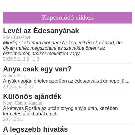
Kapcsolódó cikkek
Levél az Édesanyának
Póda Erzsébet
Mindig el akartam mondani Neked, mit érzek irántad, de
olyan nehéz megszólalni és szavakba önteni az
érzelmeimet, amikor mellettem vagy.
2026.5.2.
2
3
Anya csak egy van?
Kabók Zita
Anyák napján értelemszerűen az édesanyákat ünnepeljük...
2018.5.5.
37
Különös ajándék
Nagy Csivre Katalin
A kétéves Rozika az utcán totyog anyja után, kezében
termetes játékbabát cipel.
2014.5.11.
A legszebb hivatás