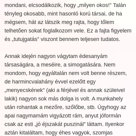
mondani, elcsodálkozik, hogy „milyen okos!” Talán
tényleg okosabb, mint hasonló korú társai, de ha
mégsem, hát az látszik meg rajta, hogy tőlem
telhetően sokat foglalkozom vele. Ez a fajta figyelem
és „tutujgatás” viszont bennem teljesen tudatos.
Annak idején nagyon vágytam édesanyám
társaságára, a meséire, a simogatására. Nem
mondom, hogy egyáltalán nem volt benne részem,
de harmincvalahány évvel ezelőtt egy
„menyecskének” (aki a férjével és annak szüleivel
lakik) nagyon sok más dolga is volt. A munkahely
után rohantak a mezőre, szőlőbe, stb. Úgyhogy az
apai nagymamám vigyázott rám, anyut jóformán
csak az esti „jó éjszakát puszinál” láttam. Ilyenkor
aztán kitaláltam, hogy éhes vagyok, szomjas