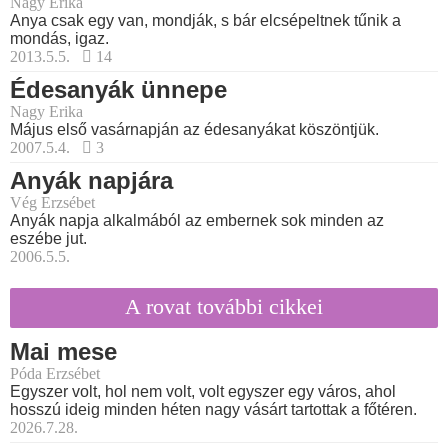
Nagy Erika
Anya csak egy van, mondják, s bár elcsépeltnek tűnik a
mondás, igaz.
2013.5.5.
14
Édesanyák ünnepe
Nagy Erika
Május első vasárnapján az édesanyákat köszöntjük.
2007.5.4.
3
Anyák napjára
Vég Erzsébet
Anyák napja alkalmából az embernek sok minden az
eszébe jut.
2006.5.5.
A rovat további cikkei
Mai mese
Póda Erzsébet
Egyszer volt, hol nem volt, volt egyszer egy város, ahol
hosszú ideig minden héten nagy vásárt tartottak a főtéren.
2026.7.28.