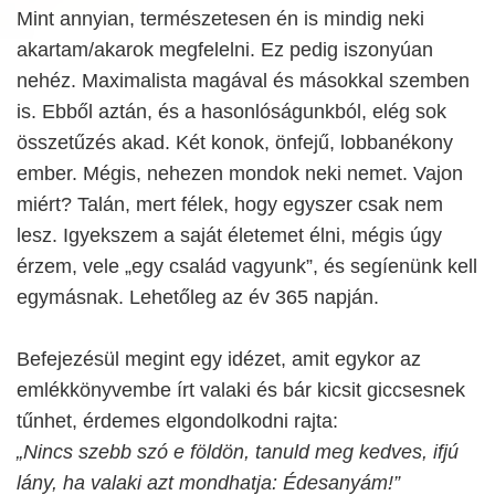
Mint annyian, természetesen én is mindig neki
akartam/akarok megfelelni. Ez pedig iszonyúan
nehéz. Maximalista magával és másokkal szemben
is. Ebből aztán, és a hasonlóságunkból, elég sok
összetűzés akad. Két konok, önfejű, lobbanékony
ember. Mégis, nehezen mondok neki nemet. Vajon
miért? Talán, mert félek, hogy egyszer csak nem
lesz. Igyekszem a saját életemet élni, mégis úgy
érzem, vele „egy család vagyunk”, és segíenünk kell
egymásnak. Lehetőleg az év 365 napján.
Befejezésül megint egy idézet, amit egykor az
emlékkönyvembe írt valaki és bár kicsit giccsesnek
tűnhet, érdemes elgondolkodni rajta:
„Nincs szebb szó e földön, tanuld meg kedves, ifjú
lány, ha valaki azt mondhatja: Édesanyám!”