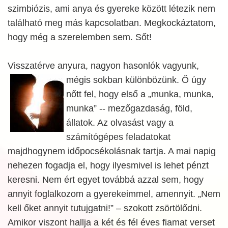
szimbiózis, ami anya és gyereke között létezik nem
található meg más kapcsolatban. Megkockáztatom,
hogy még a szerelemben sem. Sőt!
Visszatérve anyura, nagyon hasonlók vagyunk,
mégis sokban különbözünk. Ő úgy
nőtt fel, hogy első a „munka, munka,
munka” -- mezőgazdaság, föld,
állatok. Az olvasást vagy a
számítógépes feladatokat
majdhogynem időpocsékolásnak tartja. A mai napig
nehezen fogadja el, hogy ilyesmivel is lehet pénzt
keresni. Nem ért egyet továbbá azzal sem, hogy
annyit foglalkozom a gyerekeimmel, amennyit. „Nem
kell őket annyit tutujgatni!” – szokott zsörtölődni.
Amikor viszont hallja a két és fél éves fiamat verset