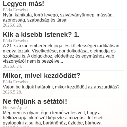
Legyen más!
Póda Erzsébet
Nyári kánikula, forró levegő, szivárványünnep, másság,
azonosság, szabadság és társai.
2026.6.28.
Kik a kisebb Istenek? 1.
Póda Erzsébet
A 21. század emberének jogai és kötelességei radikálisan
megváltoztak. Viselkedése, gondolkodása, életmódja és
szokásai is. A dolgokhoz, elődeihez és egymáshoz való
viszonyáról nem is beszélve...
2026.6.24.
Mikor, mivel kezdődött?
Póda Erzsébet
Vajon be tudjuk határolni, mikor kezdődött az abszurditás?
2026.5.28.
Ne féljünk a sétától!
Huszár Ágnes
Még nem is olyan régen természetes volt, hogy a
hétköznapjaink részét képezte a mozgás. Jól esett
gyalogolni a suliba, barátnőhöz, üzletbe, bárhova.