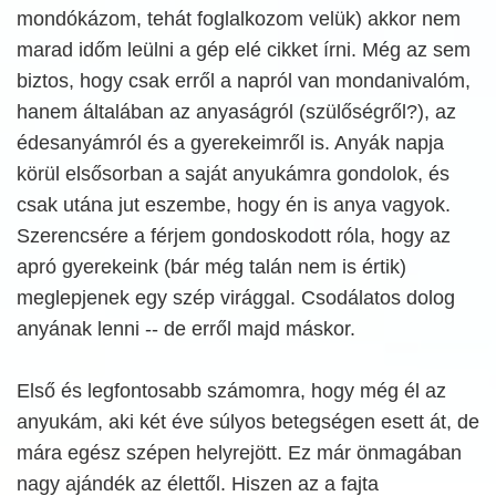
mondókázom, tehát foglalkozom velük) akkor nem
marad időm leülni a gép elé cikket írni. Még az sem
biztos, hogy csak erről a napról van mondanivalóm,
hanem általában az anyaságról (szülőségről?), az
édesanyámról és a gyerekeimről is. Anyák napja
körül elsősorban a saját anyukámra gondolok, és
csak utána jut eszembe, hogy én is anya vagyok.
Szerencsére a férjem gondoskodott róla, hogy az
apró gyerekeink (bár még talán nem is értik)
meglepjenek egy szép virággal. Csodálatos dolog
anyának lenni -- de erről majd máskor.
Első és legfontosabb számomra, hogy még él az
anyukám, aki két éve súlyos betegségen esett át, de
mára egész szépen helyrejött. Ez már önmagában
nagy ajándék az élettől. Hiszen az a fajta