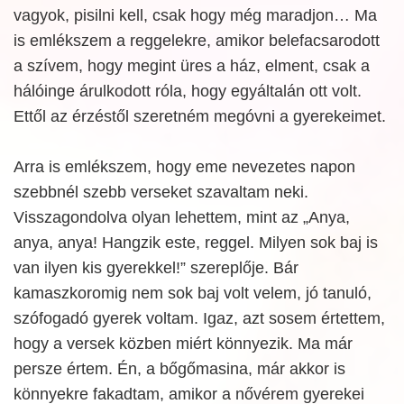
vagyok, pisilni kell, csak hogy még maradjon… Ma
is emlékszem a reggelekre, amikor belefacsarodott
a szívem, hogy megint üres a ház, elment, csak a
hálóinge árulkodott róla, hogy egyáltalán ott volt.
Ettől az érzéstől szeretném megóvni a gyerekeimet.
Arra is emlékszem, hogy eme nevezetes napon
szebbnél szebb verseket szavaltam neki.
Visszagondolva olyan lehettem, mint az „Anya,
anya, anya! Hangzik este, reggel. Milyen sok baj is
van ilyen kis gyerekkel!” szereplője. Bár
kamaszkoromig nem sok baj volt velem, jó tanuló,
szófogadó gyerek voltam. Igaz, azt sosem értettem,
hogy a versek közben miért könnyezik. Ma már
persze értem. Én, a bőgőmasina, már akkor is
könnyekre fakadtam, amikor a nővérem gyerekei