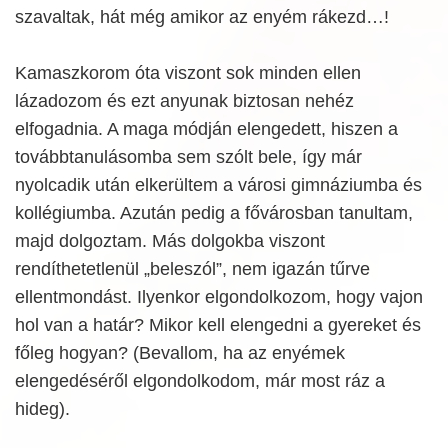
szavaltak, hát még amikor az enyém rákezd…!
Kamaszkorom óta viszont sok minden ellen
lázadozom és ezt anyunak biztosan nehéz
elfogadnia. A maga módján elengedett, hiszen a
továbbtanulásomba sem szólt bele, így már
nyolcadik után elkerültem a városi gimnáziumba és
kollégiumba. Azután pedig a fővárosban tanultam,
majd dolgoztam. Más dolgokba viszont
rendíthetetlenül „beleszól”, nem igazán tűrve
ellentmondást. Ilyenkor elgondolkozom, hogy vajon
hol van a határ? Mikor kell elengedni a gyereket és
főleg hogyan? (Bevallom, ha az enyémek
elengedéséről elgondolkodom, már most ráz a
hideg).