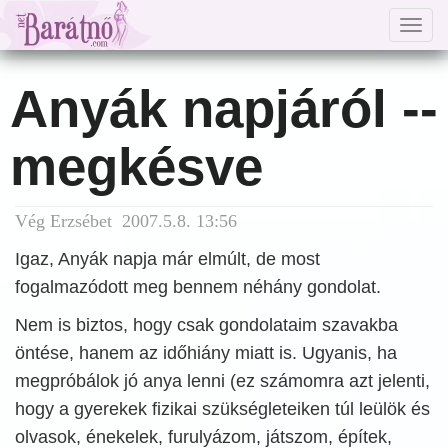
Togg
navig
Anyák napjáról --
megkésve
Vég Erzsébet 2007.5.8. 13:56
Igaz, Anyák napja már elmúlt, de most
fogalmazódott meg bennem néhány gondolat.
Nem is biztos, hogy csak gondolataim szavakba
öntése, hanem az időhiány miatt is. Ugyanis, ha
megpróbálok jó anya lenni (ez számomra azt jelenti,
hogy a gyerekek fizikai szükségleteiken túl leülök és
olvasok, énekelek, furulyázom, játszom, építek,