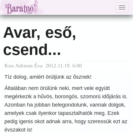
Togg
navig
Avar, eső,
csend...
Kiss Adrienn Éva 2012.11.19. 6:00
Tíz dolog, amiért örüljünk az ősznek!
Általában nem örülünk neki, mert vele együtt
megérkezik a hűvös, borongós, szomorú időjárás is.
Azonban ha jobban belegondolunk, vannak dolgok,
amelyek csak ilyenkor tapasztalhatók meg. Ezek
pedig igenis okot adnak arra, hogy szeressük ezt az
évszakot is!