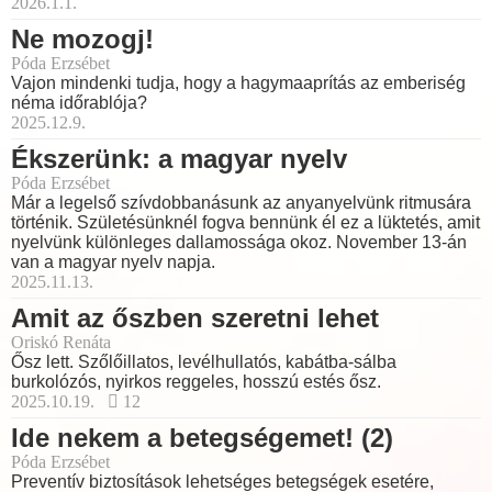
2026.1.1.
Ne mozogj!
Póda Erzsébet
Vajon mindenki tudja, hogy a hagymaaprítás az emberiség
néma időrablója?
2025.12.9.
Ékszerünk: a magyar nyelv
Póda Erzsébet
Már a legelső szívdobbanásunk az anyanyelvünk ritmusára
történik. Születésünknél fogva bennünk él ez a lüktetés, amit
nyelvünk különleges dallamossága okoz. November 13-án
van a magyar nyelv napja.
2025.11.13.
Amit az őszben szeretni lehet
Oriskó Renáta
Ősz lett. Szőlőillatos, levélhullatós, kabátba-sálba
burkolózós, nyirkos reggeles, hosszú estés ősz.
2025.10.19.
12
Ide nekem a betegségemet! (2)
Póda Erzsébet
Preventív biztosítások lehetséges betegségek esetére,