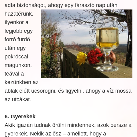
adta biztonságot, ahogy egy fárasztó nap után
hazatérünk.
Ilyenkor a
legjobb egy
forró fürdő
után egy
pokróccal
magunkon,
teával a
kezünkben az
ablak előtt ücsörögni, és figyelni, ahogy a víz mossa
az utcákat.
6. Gyerekek
Akik igazán tudnak örülni mindennek, azok persze a
gyerekek. Nekik az ősz – amellett, hogy a