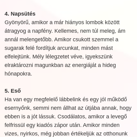
4. Napsütés
Gyönyörű, amikor a már hiányos lombok között
átragyog a napfény. Kellemes, nem túl meleg, ám
annál melengetőbb. Amikor csukott szemmel a
sugarak felé fordítjuk arcunkat, minden mást
elfelejtünk. Mély lélegzetet véve, igyekszünk
elraktározni magunkban az energiáját a hideg
hónapokra.
5. Eső
Ha van egy megfelelő lábbelink és egy jól működő
esernyőnk, semmi nem állhat az útjába annak, hogy
ebben is a jót lássuk. Csodálatos, amikor a levegő
felfrissül egy kiadós zápor után. Amikor minden
vizes, nyirkos, még jobban értékeljük az otthonunk