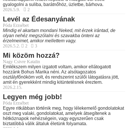
gyalogolni a suliba, barátnőhöz, üzletbe, bárhova.
2026.5.9.
2
Levél az Édesanyának
Póda Erzsébet
Mindig el akartam mondani Neked, mit érzek irántad, de
olyan nehéz megszólalni és szavakba önteni az
érzelmeimet, amikor mellettem vagy.
2026.5.2.
2
3
Mi közöm hozzá?
Nagy Csivre Katalin
Emlékszem milyen izgatott voltam, amikor ellátogatott
hozzánk Bohus Marika néni. Az alsótagozatos
osztályfőnököm volt, és rendszerint szülői látogatásra jött,
amit én gyerekként mindig kitüntetésnek éreztem.
2026.2.15.
Legyen még jobb!
Póda Erzsébet
Egyre ritkábban történik meg, hogy lélekemelő gondolatokat
oszt meg valaki, gondolatokat, amelyek átsegítenek a
hétköznapok nehézségein, vagy egyszerűen csak
biztatóbbá válik általuk életünk folyamata.