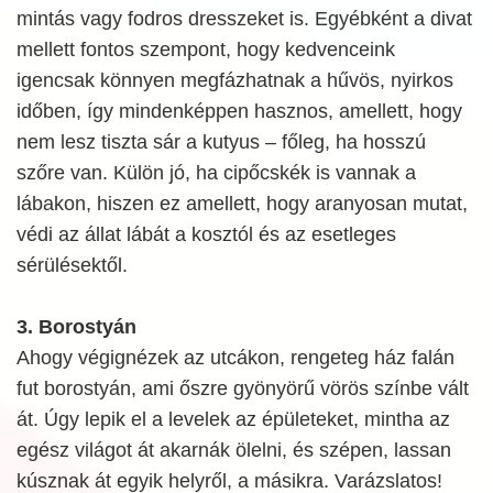
mintás vagy fodros dresszeket is. Egyébként a divat
mellett fontos szempont, hogy kedvenceink
igencsak könnyen megfázhatnak a hűvös, nyirkos
időben, így mindenképpen hasznos, amellett, hogy
nem lesz tiszta sár a kutyus – főleg, ha hosszú
szőre van. Külön jó, ha cipőcskék is vannak a
lábakon, hiszen ez amellett, hogy aranyosan mutat,
védi az állat lábát a kosztól és az esetleges
sérülésektől.
3. Borostyán
Ahogy végignézek az utcákon, rengeteg ház falán
fut borostyán, ami őszre gyönyörű vörös színbe vált
át. Úgy lepik el a levelek az épületeket, mintha az
egész világot át akarnák ölelni, és szépen, lassan
kúsznak át egyik helyről, a másikra. Varázslatos!