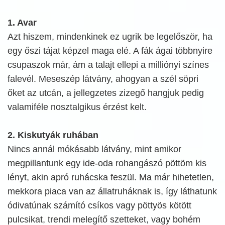
1. Avar
Azt hiszem, mindenkinek ez ugrik be legelőször, ha
egy őszi tájat képzel maga elé. A fák ágai többnyire
csupaszok már, ám a talajt ellepi a milliónyi színes
falevél. Meseszép látvány, ahogyan a szél söpri
őket az utcán, a jellegzetes zizegő hangjuk pedig
valamiféle nosztalgikus érzést kelt.
2. Kiskutyák ruhában
Nincs annál mókásabb látvány, mint amikor
megpillantunk egy ide-oda rohangászó pöttöm kis
lényt, akin apró ruhácska feszül. Ma már hihetetlen,
mekkora piaca van az állatruháknak is, így láthatunk
ódivatúnak számító csíkos vagy pöttyös kötött
pulcsikat, trendi melegítő szetteket, vagy bohém