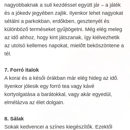
nagyobbaknak a suli kezdéssel együtt jár – a játék
és a jókedv jegyében zajlik. Ilyenkor lehet nagyokat
sétálni a parkokban, erdőkben, gesztenyét és
különböző terméseket gyűjtögetni. Még elég meleg
az idő ahhoz, hogy kint játszanak, így kiélvezhetik
az utolsó kellemes napokat, mielőtt beköszöntene a
tél.
7. Forró italok
A korai és a késői órákban már elég hideg az idő.
Ilyenkor jólesik egy forró tea vagy kávé
kortyolgatása a barátokkal, vagy akár egyedül,
elmélázva az élet dolgain.
8. Sálak
Sokak kedvencei a színes kiegészítők. Ezektől