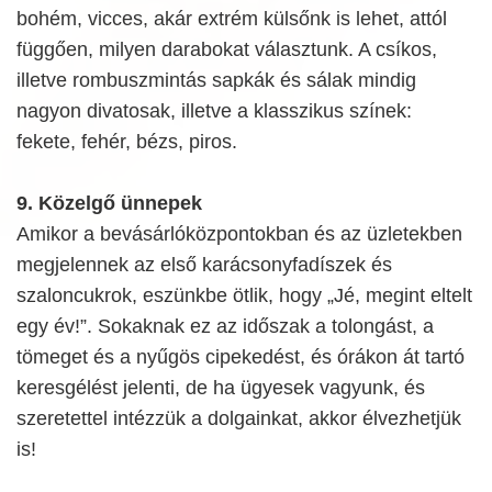
bohém, vicces, akár extrém külsőnk is lehet, attól
függően, milyen darabokat választunk. A csíkos,
illetve rombuszmintás sapkák és sálak mindig
nagyon divatosak, illetve a klasszikus színek:
fekete, fehér, bézs, piros.
9. Közelgő ünnepek
Amikor a bevásárlóközpontokban és az üzletekben
megjelennek az első karácsonyfadíszek és
szaloncukrok, eszünkbe ötlik, hogy „Jé, megint eltelt
egy év!”. Sokaknak ez az időszak a tolongást, a
tömeget és a nyűgös cipekedést, és órákon át tartó
keresgélést jelenti, de ha ügyesek vagyunk, és
szeretettel intézzük a dolgainkat, akkor élvezhetjük
is!