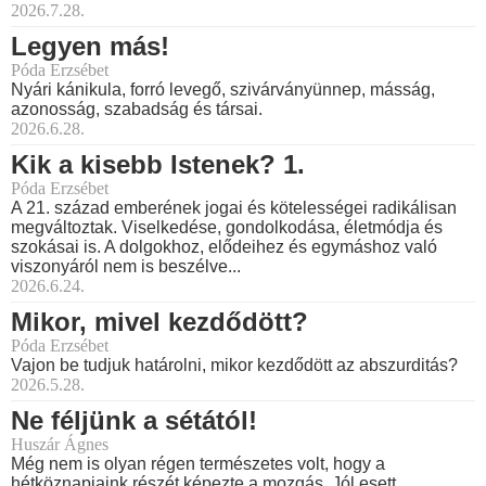
2026.7.28.
Legyen más!
Póda Erzsébet
Nyári kánikula, forró levegő, szivárványünnep, másság,
azonosság, szabadság és társai.
2026.6.28.
Kik a kisebb Istenek? 1.
Póda Erzsébet
A 21. század emberének jogai és kötelességei radikálisan
megváltoztak. Viselkedése, gondolkodása, életmódja és
szokásai is. A dolgokhoz, elődeihez és egymáshoz való
viszonyáról nem is beszélve...
2026.6.24.
Mikor, mivel kezdődött?
Póda Erzsébet
Vajon be tudjuk határolni, mikor kezdődött az abszurditás?
2026.5.28.
Ne féljünk a sétától!
Huszár Ágnes
Még nem is olyan régen természetes volt, hogy a
hétköznapjaink részét képezte a mozgás. Jól esett